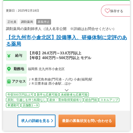
更新日：2025年2月18日
保存する
正社員
調剤薬局
募集停止
調剤薬局の薬剤師求人（法人名非公開 ※詳細はお問合せください）
【北九州市小倉北区】設備導入、研修体制に定評のあ
る薬局
【月収】26.0万円～33.0万円以上
給与
【年収】400万円～500万円以上 モデル
勤務地
福岡県 北九州市小倉北区
ＪＲ鹿児島本線(門司港－八代) 小倉(福岡)駅
アクセス
ＪＲ日豊本線 西小倉駅…ほか
年収500万円以上可
新卒も応募可能
未経験者も応募可能
原則、引越しを伴う転勤なし
産休・育休取得実績有り
総合門前
スキルアップ
車通勤可
店舗数1～9
求人の詳細を見る
最新の募集状況を問い合わせる