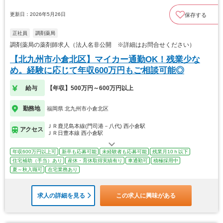
更新日：2026年5月26日
保存する
正社員
調剤薬局
調剤薬局の薬剤師求人（法人名非公開 ※詳細はお問合せください）
【北九州市小倉北区】マイカー通勤OK！残業少な
め。経験に応じて年収600万円もご相談可能◎
給与
【年収】500万円～600万円以上
勤務地
福岡県 北九州市小倉北区
ＪＲ鹿児島本線(門司港－八代) 西小倉駅
アクセス
ＪＲ日豊本線 西小倉駅
年収600万円以上可
新卒も応募可能
未経験者も応募可能
残業月10ｈ以下
住宅補助（手当）あり
産休・育休取得実績有り
車通勤可
積極採用中
夏～秋入職可
在宅業務あり
求人の詳細を見る
この求人に興味がある