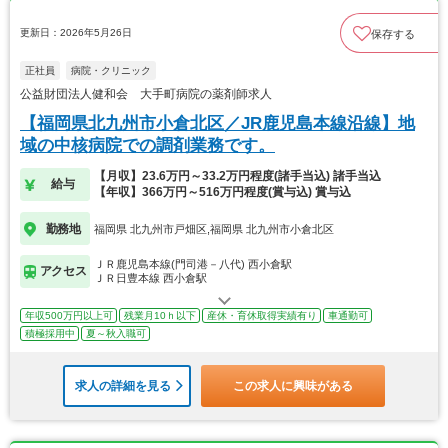
更新日：2026年5月26日
保存する
正社員
病院・クリニック
公益財団法人健和会 大手町病院の薬剤師求人
【福岡県北九州市小倉北区／JR鹿児島本線沿線】地
域の中核病院での調剤業務です。
【月収】23.6万円～33.2万円程度(諸手当込) 諸手当込
給与
【年収】366万円～516万円程度(賞与込) 賞与込
勤務地
福岡県 北九州市戸畑区,福岡県 北九州市小倉北区
ＪＲ鹿児島本線(門司港－八代) 西小倉駅
アクセス
ＪＲ日豊本線 西小倉駅
年収500万円以上可
残業月10ｈ以下
産休・育休取得実績有り
車通勤可
積極採用中
夏～秋入職可
求人の詳細を見る
この求人に興味がある