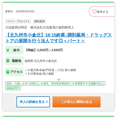
更新日：2026年6月19日
保存する
パート・アルバイト
調剤薬局
大信薬局日明店 株式会社大信薬局の薬剤師求人
【北九州市小倉北】18:15終業♪調剤薬局・ドラッグス
トアの展開を行う法人です◎＜パート＞
給与
【時給】2,000円～3,000円
勤務地
福岡県 北九州市小倉北区
ＪＲ鹿児島本線(門司港－八代) 西小倉駅
アクセス
ＪＲ日豊本線 西小倉駅
原則、引越しを伴う転勤なし
産休・育休取得実績有り
車通勤可
店舗数30以上
積極採用中
求人の詳細を見る
この求人に興味がある