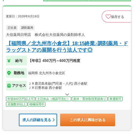
更新日：2026年6月19日
保存する
正社員
調剤薬局
大信薬局日明店 株式会社大信薬局の薬剤師求人
【福岡県／北九州市小倉北】18:15終業♪調剤薬局・ド
ラッグストアの展開を行う法人です◎
給与
【年収】450万円～600万円程度
勤務地
福岡県 北九州市小倉北区
ＪＲ鹿児島本線(門司港－八代) 西小倉駅
アクセス
ＪＲ日豊本線 西小倉駅
年収600万円以上可
土日休み（相談可含む）
産休・育休取得実績有り
車通勤可
店舗数30以上
積極採用中
求人の詳細を見る
この求人に興味がある