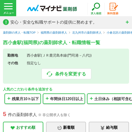
!
安心・安全な転職サポートの提供に努めます。
薬剤師の求人・転職TOP
福岡県の薬剤師求人
北九州市の薬剤師求人
小倉北区の薬剤師
西小倉駅(福岡県)の薬剤師求人・転職情報一覧
勤務地
西小倉駅(ＪＲ鹿児島本線(門司港－八代))
その他
指定なし
条件を変更する
人気のこだわり条件を追加する
残業月10ｈ以下
年間休日120日以上
土日休み（相談可含
5
件の薬剤師求人
※ 非公開求人を除く
おすすめ順
新着順
給与順