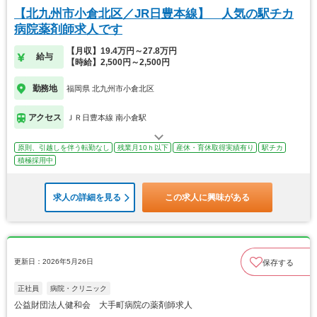
【北九州市小倉北区／JR日豊本線】 人気の駅チカ
病院薬剤師求人です
【月収】19.4万円～27.8万円
給与
【時給】2,500円～2,500円
勤務地
福岡県 北九州市小倉北区
アクセス
ＪＲ日豊本線 南小倉駅
原則、引越しを伴う転勤なし
残業月10ｈ以下
産休・育休取得実績有り
駅チカ
積極採用中
求人の詳細を見る
この求人に興味がある
更新日：2026年5月26日
保存する
正社員
病院・クリニック
公益財団法人健和会 大手町病院の薬剤師求人