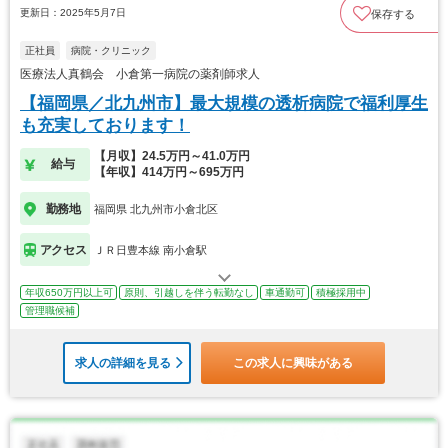
更新日：2025年5月7日
保存する
正社員
病院・クリニック
医療法人真鶴会 小倉第一病院の薬剤師求人
【福岡県／北九州市】最大規模の透析病院で福利厚生
も充実しております！
【月収】24.5万円～41.0万円
給与
【年収】414万円～695万円
勤務地
福岡県 北九州市小倉北区
アクセス
ＪＲ日豊本線 南小倉駅
年収650万円以上可
原則、引越しを伴う転勤なし
車通勤可
積極採用中
管理職候補
求人の詳細を見る
この求人に興味がある