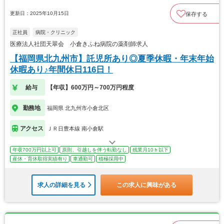
更新日：2025年10月15日
保存する
正社員
病院・クリニック
医療法人社団天翠会 小倉きふね病院の薬剤師求人
【福岡県北九州市】託児所あり◎夏季休暇・年末年始
休暇あり♪年間休日116日！
給与
【年収】600万円～700万円程度
勤務地
福岡県 北九州市小倉北区
アクセス
ＪＲ日豊本線 南小倉駅
年収700万円以上可
原則、引越しを伴う転勤なし
残業月10ｈ以下
産休・育休取得実績有り
車通勤可
積極採用中
求人の詳細を見る
この求人に興味がある