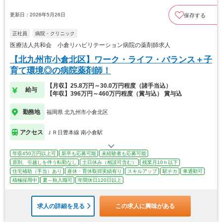
更新日：2026年5月26日
保存する
正社員
病院・クリニック
医療法人共和会 小倉リハビリテーション病院の薬剤師求人
【北九州市小倉北区】ワーク・ライフ・バランス＋子
育て環境◎の病院薬剤師！
【月収】25.8万円～30.0万円程度（諸手当込）
給与
【年収】396万円～460万円程度（賞与込） 賞与込
勤務地
福岡県 北九州市小倉北区
アクセス
ＪＲ日豊本線 南小倉駅
年収450万円以上可
新卒も応募可能
未経験者も応募可能
原則、引越しを伴う転勤なし
土日休み（相談可含む）
残業月10ｈ以下
住宅補助（手当）あり
産休・育休取得実績有り
スキルアップ
駅チカ
車通勤可
積極採用中
夏～秋入職可
年間休日120日以上
求人の詳細を見る
この求人に興味がある