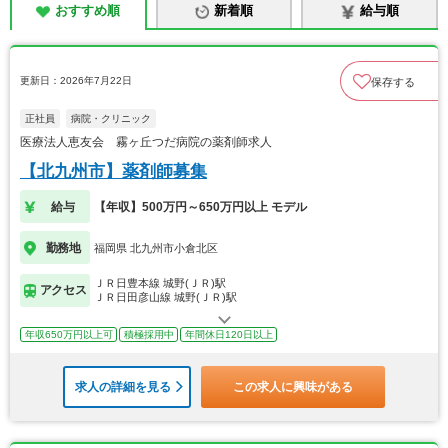
おすすめ順
新着順
給与順
更新日：2026年7月22日
保存する
正社員
病院・クリニック
医療法人恵友会 霧ヶ丘つだ病院の薬剤師求人
【北九州市】薬剤師募集
給与
【年収】500万円～650万円以上 モデル
勤務地
福岡県 北九州市小倉北区
ＪＲ日豊本線 城野(ＪＲ)駅
アクセス
ＪＲ日田彦山線 城野(ＪＲ)駅
年収650万円以上可
積極採用中
年間休日120日以上
求人の詳細を見る
この求人に興味がある