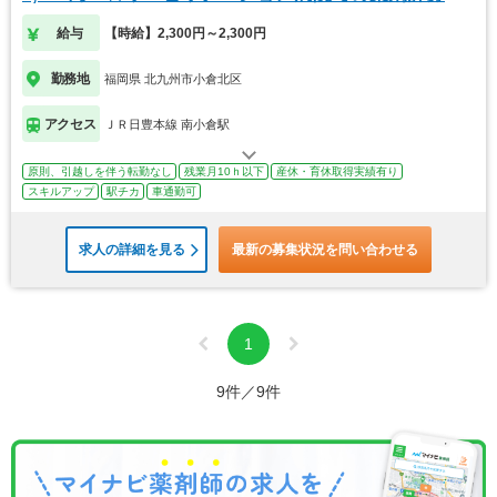
集！
給与
【時給】2,300円～2,300円
勤務地
福岡県 北九州市小倉北区
アクセス
ＪＲ日豊本線 南小倉駅
原則、引越しを伴う転勤なし
残業月10ｈ以下
産休・育休取得実績有り
スキルアップ
駅チカ
車通勤可
求人の詳細を見る
最新の募集状況を問い合わせる
1
9件／9件