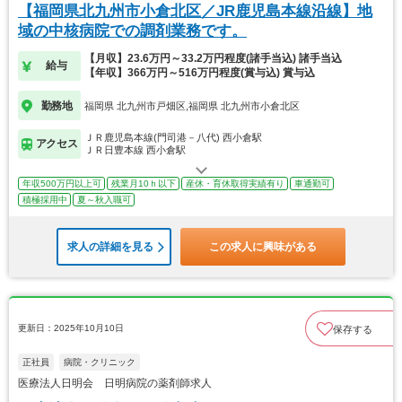
【福岡県北九州市小倉北区／JR鹿児島本線沿線】地
域の中核病院での調剤業務です。
【月収】23.6万円～33.2万円程度(諸手当込) 諸手当込
給与
【年収】366万円～516万円程度(賞与込) 賞与込
勤務地
福岡県 北九州市戸畑区,福岡県 北九州市小倉北区
ＪＲ鹿児島本線(門司港－八代) 西小倉駅
アクセス
ＪＲ日豊本線 西小倉駅
年収500万円以上可
残業月10ｈ以下
産休・育休取得実績有り
車通勤可
積極採用中
夏～秋入職可
求人の詳細を見る
この求人に興味がある
更新日：2025年10月10日
保存する
正社員
病院・クリニック
医療法人日明会 日明病院の薬剤師求人