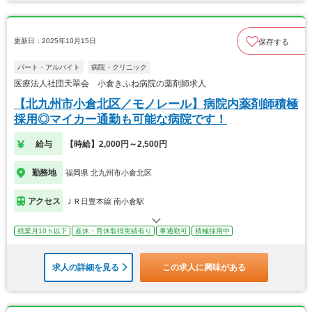
更新日：2025年10月15日
保存する
パート・アルバイト
病院・クリニック
医療法人社団天翠会 小倉きふね病院の薬剤師求人
【北九州市小倉北区／モノレール】病院内薬剤師積極
採用◎マイカー通勤も可能な病院です！
給与
【時給】2,000円～2,500円
勤務地
福岡県 北九州市小倉北区
アクセス
ＪＲ日豊本線 南小倉駅
残業月10ｈ以下
産休・育休取得実績有り
車通勤可
積極採用中
求人の詳細を見る
この求人に興味がある