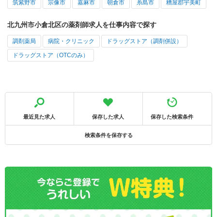
筑紫野市
宗像市
嘉麻市
朝倉市
糸島市
糟屋郡宇美町
北九州市小倉北区の薬剤師求人を仕事内容で探す
調剤薬局
病院・クリニック
ドラッグストア（調剤併設）
ドラッグストア（OTCのみ）
最近見た求人
保存した求人
保存した検索条件
検索条件を保存する