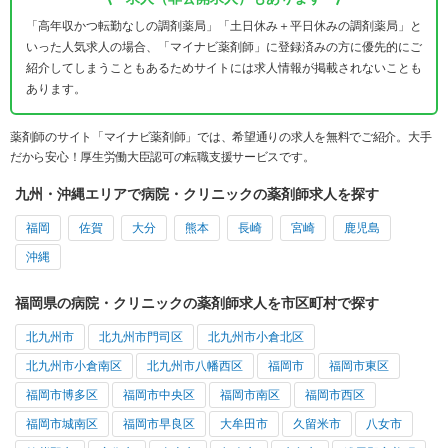
「高年収かつ転勤なしの調剤薬局」「土日休み＋平日休みの調剤薬局」と
いった人気求人の場合、「マイナビ薬剤師」に登録済みの方に優先的にご
紹介してしまうこともあるためサイトには求人情報が掲載されないことも
あります。
薬剤師のサイト「マイナビ薬剤師」では、希望通りの求人を無料でご紹介。大手
だから安心！厚生労働大臣認可の転職支援サービスです。
九州・沖縄エリアで病院・クリニックの薬剤師求人を探す
福岡
佐賀
大分
熊本
長崎
宮崎
鹿児島
沖縄
福岡県の病院・クリニックの薬剤師求人を市区町村で探す
北九州市
北九州市門司区
北九州市小倉北区
北九州市小倉南区
北九州市八幡西区
福岡市
福岡市東区
福岡市博多区
福岡市中央区
福岡市南区
福岡市西区
福岡市城南区
福岡市早良区
大牟田市
久留米市
八女市