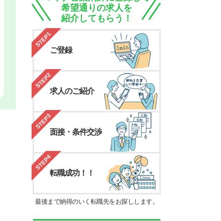
希望通りの求人を
紹介してもらう！
STEP1
ご登録
STEP2
求人のご紹介
STEP3
面接・条件交渉
STEP4
転職成功！！
最後まで納得のいく転職先をお探しします。