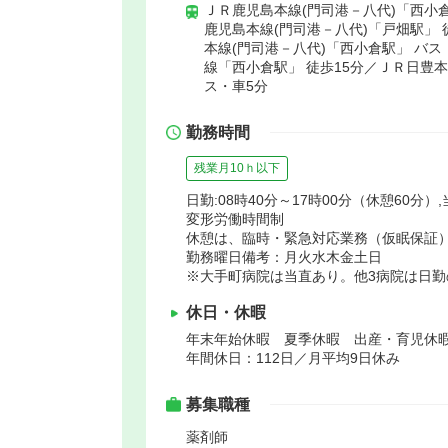
ＪＲ鹿児島本線(門司港－八代)「西小倉
鹿児島本線(門司港－八代)「戸畑駅」 
本線(門司港－八代)「西小倉駅」 バス
線「西小倉駅」 徒歩15分／ＪＲ日豊
ス・車5分
勤務時間
残業月10ｈ以下
日勤:08時40分～17時00分（休憩60分）,
変形労働時間制
休憩は、臨時・緊急対応業務（仮眠保証
勤務曜日備考：月火水木金土日
※大手町病院は当直あり。他3病院は日
休日・休暇
年末年始休暇 夏季休暇 出産・育児休
年間休日：112日／月平均9日休み
募集職種
薬剤師