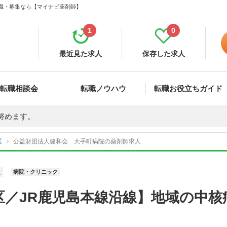
転職・募集なら【マイナビ薬剤師】
1
0
最近見た求人
保存した求人
転職相談会
転職ノウハウ
転職お役立ちガイド
努めます。
区
公益財団法人健和会 大手町病院の薬剤師求人
員
病院・クリニック
区／JR鹿児島本線沿線】地域の中核