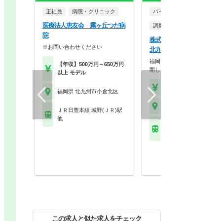
正社員
病院・クリニック
パート・アルバイト
医療法人恵友会 霧ヶ丘つだ病
調剤薬局
院
株式会社大賀薬局 大賀薬
※お問い合わせください
北九州総合病院前店
福岡を拠点に九州でドミナン
【年収】500万円～650万円
開している大手調剤・…
以上 モデル
【時給】2,300円～
福岡県 北九州市小倉北区
福岡県 北九州市小倉北
ＪＲ日豊本線 城野(ＪＲ)駅
他
ＪＲ日豊本線 城野(ＪＲ
他
この求人と似た求人をチェック