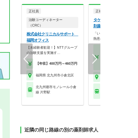
正社員
正社員
調剤薬局
タケシタグループ タケシ
治験コーディネーター
（CRC）
剤薬局 馬借店
「いろんな科目を勉強したい
株式会社クリニカルサポート
熱意のある方大募集で…
福岡オフィス
【未経験者歓迎！】NTTグループ
【月収】35.0万円～45.
の治験支援を実施す…
円以上 22歳～30歳モ
【年収】430万円～55
【年収】400万円～460万円
以上 22歳～30歳モデル
福岡県 北九州市小倉北区
福岡県 北九州市小倉北
北九州都市モノレール小倉
北九州都市モノレール
線 片野駅
線 旦過駅
近隣の同じ路線の別の薬剤師求人