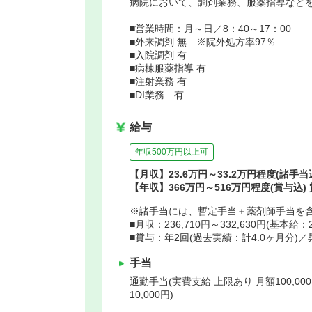
病院において、調剤業務、服薬指導など
■営業時間：月～日／8：40～17：00
■外来調剤 無 ※院外処方率97％
■入院調剤 有
■病棟服薬指導 有
■注射業務 有
■DI業務 有
給与
年収500万円以上可
【月収】23.6万円～33.2万円程度(諸手当
【年収】366万円～516万円程度(賞与込)
※諸手当には、暫定手当＋薬剤師手当を
■月収：236,710円～332,630円(基本給
■賞与：年2回(過去実績：計4.0ヶ月分)
手当
通勤手当(実費支給 上限あり 月額100,00
10,000円)