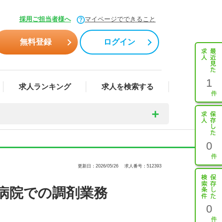
採用ご担当者様へ
マイページでできること
無料登録
ログイン
1
求人ランキング
求人を検索する
0
更新日：2026/05/26
求人番号：512393
病院での調剤業務
0