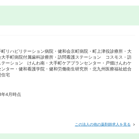
手町リハビリテーション病院・健和会京町病院・町上津役診療所・大
会大手町病院付属歯科診療所・訪問看護ステーション コスモス・訪
ステーション けんわ南・大手町ケアプランセンター・戸畑けんわケ
センター・健和看護学院・健和労働衛生研究所・北九州医療福祉総合
貸住宅
3年4月時点
この法人の他の薬剤師求人を見る