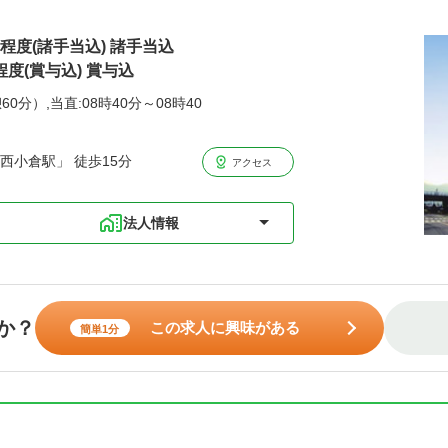
円程度(諸手当込) 諸手当込
程度(賞与込) 賞与込
60分）,当直:08時40分～08時40
西小倉駅」 徒歩15分
アクセス
法人情報
か？
この求人に興味がある
簡単1分