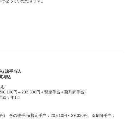
を行なっていただきます。
込) 諸手当込
 賞与込
含む
：206,100円～293,300円＋暫定手当＋薬剤師手当)
／昇給：年1回
0円) その他手当(暫定手当：20,610円～29,330円、薬剤師手当：