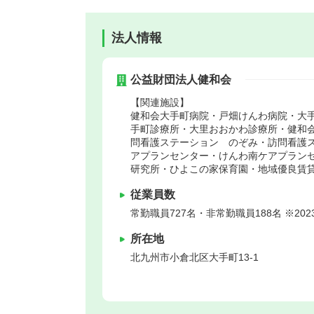
法人情報
公益財団法人健和会
【関連施設】
健和会大手町病院・戸畑けんわ病院・大
手町診療所・大里おおかわ診療所・健和
問看護ステーション のぞみ・訪問看護
アプランセンター・けんわ南ケアプラン
研究所・ひよこの家保育園・地域優良賃
従業員数
常勤職員727名・非常勤職員188名 ※202
所在地
北九州市小倉北区
大手町13-1