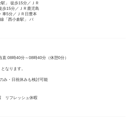
駅」 徒歩15分／ＪＲ
徒歩15分／ＪＲ鹿児島
・車5分／ＪＲ日豊本
本線「西小倉駅」 バ
当直:08時40分～08時40分（休憩0分）
）となります。
勤のみ・日祝休みも検討可能
暇 リフレッシュ休暇