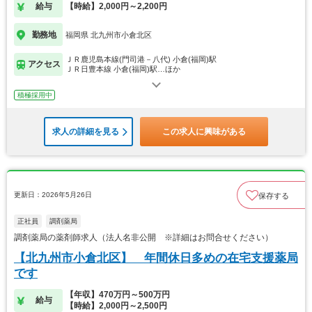
給与
【時給】2,000円～2,200円
勤務地
福岡県 北九州市小倉北区
ＪＲ鹿児島本線(門司港－八代) 小倉(福岡)駅
アクセス
ＪＲ日豊本線 小倉(福岡)駅…ほか
積極採用中
求人の詳細を見る
この求人に興味がある
更新日：2026年5月26日
保存する
正社員
調剤薬局
調剤薬局の薬剤師求人（法人名非公開 ※詳細はお問合せください）
【北九州市小倉北区】 年間休日多めの在宅支援薬局
です
【年収】470万円～500万円
給与
【時給】2,000円～2,500円