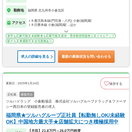
勤務地
福岡県 北九州市小倉北区
ＪＲ鹿児島本線(門司港－八代) 小倉(福岡)駅
アクセス
ＪＲ日豊本線 小倉(福岡)駅…ほか
新卒も応募可能
未経験者も応募可能
産休・育休取得実績有り
スキルアップ
駅チカ
車通勤可
在宅業務あり
求人の詳細を見る
最新の募集状況を問い合わせる
更新日：2025年1月14日
保存する
正社員
募集停止
ツルハドラッグ 小倉船場店 株式会社ツルハグループドラッグ＆ファーマ
シー西日本の登録販売者の求人
福岡県★ツルハグループ正社員【転勤無しOK/未経験
OK】中国地方最大手★店舗拡大につき積極採用中
【月収】21.8万円～26.0万円程度