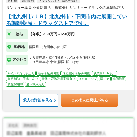
正社員
調剤薬局
ドラッグストア（調剤併設）
サンキュー薬局 小倉駅前店 株式会社サンキュードラッグの薬剤師求人
【北九州市/ＪＲ】北九州市・下関市内に展開してい
る調剤薬局・ドラッグストアです。
給与
【年収】450万円～650万円
勤務地
福岡県 北九州市小倉北区
ＪＲ鹿児島本線(門司港－八代) 小倉(福岡)駅
アクセス
ＪＲ日豊本線 小倉(福岡)駅…ほか
年収650万円以上可
新卒も応募可能
未経験者も応募可能
残業月10ｈ以下
住宅補助（手当）あり
産休・育休取得実績有り
スキルアップ
駅チカ
車通勤可
積極採用中
夏～秋入職可
求人の詳細を見る
この求人に興味がある