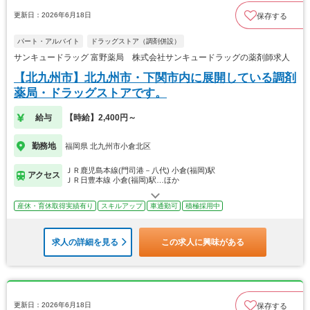
更新日：2026年6月18日
保存する
パート・アルバイト
ドラッグストア（調剤併設）
サンキュードラッグ 富野薬局 株式会社サンキュードラッグの薬剤師求人
【北九州市】北九州市・下関市内に展開している調剤
薬局・ドラッグストアです。
給与
【時給】2,400円～
勤務地
福岡県 北九州市小倉北区
ＪＲ鹿児島本線(門司港－八代) 小倉(福岡)駅
アクセス
ＪＲ日豊本線 小倉(福岡)駅…ほか
産休・育休取得実績有り
スキルアップ
車通勤可
積極採用中
求人の詳細を見る
この求人に興味がある
更新日：2026年6月18日
保存する