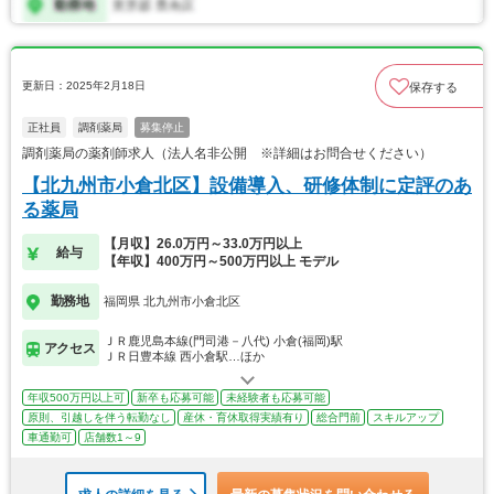
更新日：2025年2月18日
保存する
正社員
調剤薬局
募集停止
調剤薬局の薬剤師求人（法人名非公開 ※詳細はお問合せください）
【北九州市小倉北区】設備導入、研修体制に定評のあ
る薬局
【月収】26.0万円～33.0万円以上
給与
【年収】400万円～500万円以上 モデル
勤務地
福岡県 北九州市小倉北区
ＪＲ鹿児島本線(門司港－八代) 小倉(福岡)駅
アクセス
ＪＲ日豊本線 西小倉駅…ほか
年収500万円以上可
新卒も応募可能
未経験者も応募可能
原則、引越しを伴う転勤なし
産休・育休取得実績有り
総合門前
スキルアップ
車通勤可
店舗数1～9