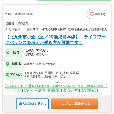
更新日：2026年6月18日
保存する
正社員
調剤薬局
きらり薬局 小倉駅前店 HYUGA PRIMARY CARE株式会社の薬剤師求人
【北九州市小倉北区／JR鹿児島本線】 ライフワー
クバランスを考えた働き方が可能です！
【月収】33.6万円
給与
【年収】430万円
勤務地
福岡県 北九州市小倉北区
ＪＲ鹿児島本線(門司港－八代) 小倉(福岡)駅
アクセス
ＪＲ日豊本線 小倉(福岡)駅…ほか
年収400万円以上可
新卒も応募可能
未経験者も応募可能
産休・育休取得実績有り
スキルアップ
駅チカ
車通勤可
積極採用中
夏～秋入職可
在宅業務あり
求人の詳細を見る
この求人に興味がある