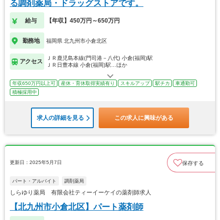
る調剤薬局・ドラッグストアです。
給与
【年収】450万円～650万円
勤務地
福岡県 北九州市小倉北区
ＪＲ鹿児島本線(門司港－八代) 小倉(福岡)駅
アクセス
ＪＲ日豊本線 小倉(福岡)駅…ほか
年収650万円以上可
産休・育休取得実績有り
スキルアップ
駅チカ
車通勤可
積極採用中
求人の詳細を見る
この求人に興味がある
更新日：2025年5月7日
保存する
パート・アルバイト
調剤薬局
しらゆり薬局 有限会社ティーイーケイの薬剤師求人
【北九州市小倉北区】パート薬剤師