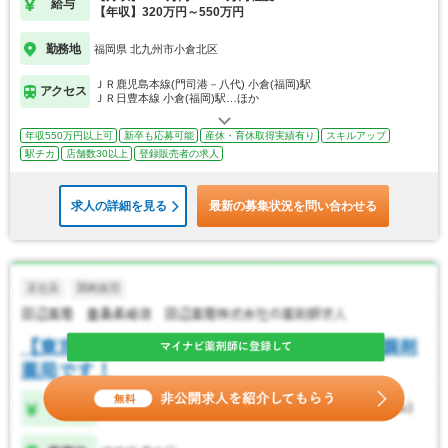
給与
【年収】320万円～550万円
勤務地
福岡県 北九州市小倉北区
ＪＲ鹿児島本線(門司港－八代) 小倉(福岡)駅
アクセス
ＪＲ日豊本線 小倉(福岡)駅…ほか
年収550万円以上可
新卒も応募可能
産休・育休取得実績有り
スキルアップ
駅チカ
店舗数30以上
登録販売者の求人
求人の詳細を見る
最新の募集状況を問い合わせる