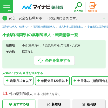
!
安心・安全な転職サポートの提供に努めます。
薬剤師の求人・転職TOP
福岡県の薬剤師求人
北九州市の薬剤師求人
小倉北区の薬剤師
小倉駅(福岡県)の薬剤師求人・転職情報一覧
勤務地
小倉(福岡)駅(ＪＲ鹿児島本線(門司港－八代))
その他
指定なし
条件を変更する
人気のこだわり条件を追加する
残業月10ｈ以下
年間休日120日以上
土日休み（相談可含
11
件の薬剤師求人
※ 非公開求人を除く
おすすめ順
新着順
給与順