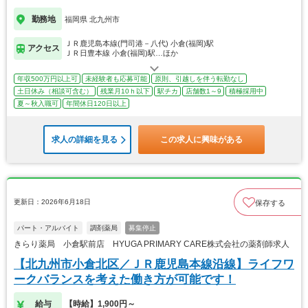
勤務地
福岡県 北九州市
ＪＲ鹿児島本線(門司港－八代) 小倉(福岡)駅
アクセス
ＪＲ日豊本線 小倉(福岡)駅…ほか
年収500万円以上可
未経験者も応募可能
原則、引越しを伴う転勤なし
土日休み（相談可含む）
残業月10ｈ以下
駅チカ
店舗数1～9
積極採用中
夏～秋入職可
年間休日120日以上
求人の詳細を見る
この求人に興味がある
更新日：2026年6月18日
保存する
パート・アルバイト
調剤薬局
募集停止
きらり薬局 小倉駅前店 HYUGA PRIMARY CARE株式会社の薬剤師求人
【北九州市小倉北区／ＪＲ鹿児島本線沿線】ライフワ
ークバランスを考えた働き方が可能です！
給与
【時給】1,900円～