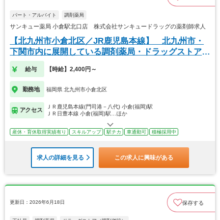
パート・アルバイト
調剤薬局
サンキュー薬局 小倉駅北口店 株式会社サンキュードラッグの薬剤師求人
【北九州市小倉北区／JR鹿児島本線】 北九州市・
下関市内に展開している調剤薬局・ドラッグストアで
す
給与
【時給】2,400円～
勤務地
福岡県 北九州市小倉北区
ＪＲ鹿児島本線(門司港－八代) 小倉(福岡)駅
アクセス
ＪＲ日豊本線 小倉(福岡)駅…ほか
産休・育休取得実績有り
スキルアップ
駅チカ
車通勤可
積極採用中
求人の詳細を見る
この求人に興味がある
更新日：2026年6月18日
保存する