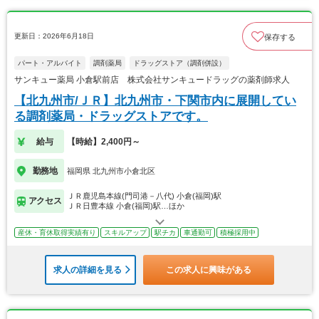
更新日：2026年6月18日
保存する
パート・アルバイト
調剤薬局
ドラッグストア（調剤併設）
サンキュー薬局 小倉駅前店 株式会社サンキュードラッグの薬剤師求人
【北九州市/ＪＲ】北九州市・下関市内に展開してい
る調剤薬局・ドラッグストアです。
給与
【時給】2,400円～
勤務地
福岡県 北九州市小倉北区
ＪＲ鹿児島本線(門司港－八代) 小倉(福岡)駅
アクセス
ＪＲ日豊本線 小倉(福岡)駅…ほか
産休・育休取得実績有り
スキルアップ
駅チカ
車通勤可
積極採用中
求人の詳細を見る
この求人に興味がある