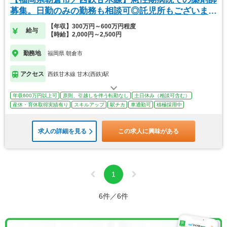
募集。日勤のみの勤務も相談可◎託児所もございま
す。
【年収】300万円～600万円程度
給与
【時給】2,000円～2,500円
勤務地
福岡県 朝倉市
アクセス
西鉄甘木線 甘木(西鉄)駅
年収600万円以上可
原則、引越しを伴う転勤なし
土日休み（相談可含む）
産休・育休取得実績有り
スキルアップ
駅チカ
車通勤可
積極採用中
求人の詳細を見る
この求人に興味がある
1
6件／6件