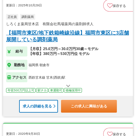
更新日：2025年10月29日
保存する
正社員
調剤薬局
しろくま薬局甘木店 有限会社馬場薬局の薬剤師求人
【福岡市東区/地下鉄箱崎線沿線】福岡市東区に3店舗
展開している調剤薬局
【月収】25.0万円～30.0万円30歳～モデル
給与
【年収】380万円～530万円位 モデル
勤務地
福岡県 朝倉市
アクセス
西鉄甘木線 甘木(西鉄)駅
年収500万円以上可
駅チカ
車通勤可
積極採用中
求人の詳細を見る
この求人に興味がある
更新日：2020年9月30日
保存する