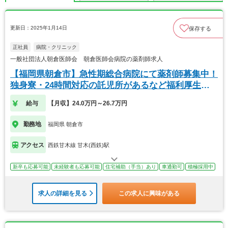
更新日：2025年1月14日
保存する
正社員
病院・クリニック
一般社団法人朝倉医師会 朝倉医師会病院の薬剤師求人
【福岡県朝倉市】急性期総合病院にて薬剤師募集中！
独身寮・24時間対応の託児所があるなど福利厚生充
実◎
給与
【月収】24.0万円～26.7万円
勤務地
福岡県 朝倉市
アクセス
西鉄甘木線 甘木(西鉄)駅
新卒も応募可能
未経験者も応募可能
住宅補助（手当）あり
車通勤可
積極採用中
求人の詳細を見る
この求人に興味がある