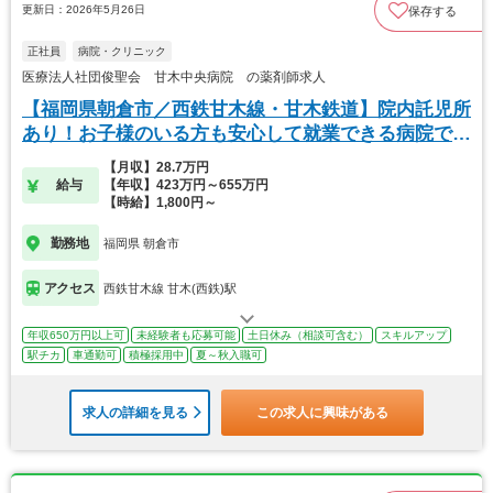
更新日：2026年5月26日
保存する
正社員
病院・クリニック
医療法人社団俊聖会 甘木中央病院 の薬剤師求人
【福岡県朝倉市／西鉄甘木線・甘木鉄道】院内託児所
あり！お子様のいる方も安心して就業できる病院で
す！
【月収】28.7万円
給与
【年収】423万円～655万円
【時給】1,800円～
勤務地
福岡県 朝倉市
アクセス
西鉄甘木線 甘木(西鉄)駅
年収650万円以上可
未経験者も応募可能
土日休み（相談可含む）
スキルアップ
駅チカ
車通勤可
積極採用中
夏～秋入職可
求人の詳細を見る
この求人に興味がある