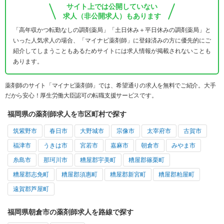
サイト上では公開していない
求人（非公開求人）もあります
「高年収かつ転勤なしの調剤薬局」「土日休み＋平日休みの調剤薬局」と
いった人気求人の場合、「マイナビ薬剤師」に登録済みの方に優先的にご
紹介してしまうこともあるためサイトには求人情報が掲載されないことも
あります。
薬剤師のサイト「マイナビ薬剤師」では、希望通りの求人を無料でご紹介。大手
だから安心！厚生労働大臣認可の転職支援サービスです。
福岡県の薬剤師求人を市区町村で探す
筑紫野市
春日市
大野城市
宗像市
太宰府市
古賀市
福津市
うきは市
宮若市
嘉麻市
朝倉市
みやま市
糸島市
那珂川市
糟屋郡宇美町
糟屋郡篠栗町
糟屋郡志免町
糟屋郡須惠町
糟屋郡新宮町
糟屋郡粕屋町
遠賀郡芦屋町
福岡県朝倉市の薬剤師求人を路線で探す