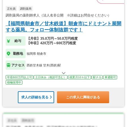
正社員
調剤薬局
調剤薬局の薬剤師求人（法人名非公開 ※詳細はお問合せください）
【福岡県朝倉市／甘木鉄道】朝倉市にドミナント展開
する薬局。フォロー体制抜群です！
【月収】35.0万円～50.0万円程度
給与
【年収】420万円～600万円程度
勤務地
福岡県 朝倉市
アクセス
西鉄甘木線 甘木(西鉄)駅
年収600万円以上可
土日休み（相談可含む）
残業月10ｈ以下
駅チカ
車通勤可
積極採用中
求人の詳細を見る
この求人に興味がある