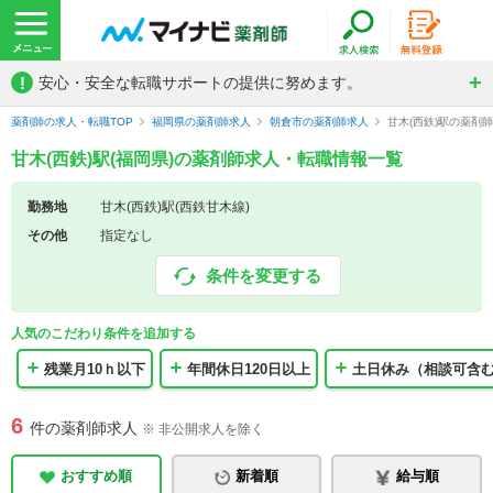
!
安心・安全な転職サポートの提供に努めます。
薬剤師の求人・転職TOP
福岡県の薬剤師求人
朝倉市の薬剤師求人
甘木(西鉄)駅の薬剤
甘木(西鉄)駅(福岡県)の薬剤師求人・転職情報一覧
勤務地
甘木(西鉄)駅(西鉄甘木線)
その他
指定なし
条件を変更する
人気のこだわり条件を追加する
残業月10ｈ以下
年間休日120日以上
土日休み（相談可含
6
件の薬剤師求人
※ 非公開求人を除く
おすすめ順
新着順
給与順