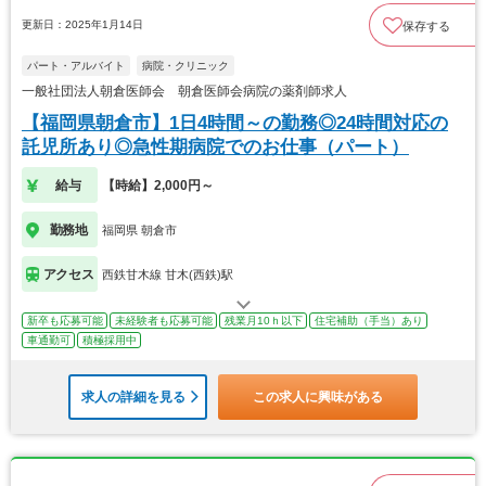
更新日：2025年1月14日
保存する
パート・アルバイト
病院・クリニック
一般社団法人朝倉医師会 朝倉医師会病院の薬剤師求人
【福岡県朝倉市】1日4時間～の勤務◎24時間対応の
託児所あり◎急性期病院でのお仕事（パート）
給与
【時給】2,000円～
勤務地
福岡県 朝倉市
アクセス
西鉄甘木線 甘木(西鉄)駅
新卒も応募可能
未経験者も応募可能
残業月10ｈ以下
住宅補助（手当）あり
車通勤可
積極採用中
求人の詳細を見る
この求人に興味がある