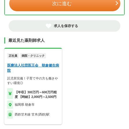
次に進む
求人を保存する
最近見た薬剤師求人
正社員
病院・クリニック
医療法人社団医王会 朝倉健生病
院
託児所完備！子育て中の方も働きや
すい環境◎
【年収】300万円～600万円程
度 【時給】2,000円～2,500円
福岡県 朝倉市
西鉄甘木線 甘木(西鉄)駅