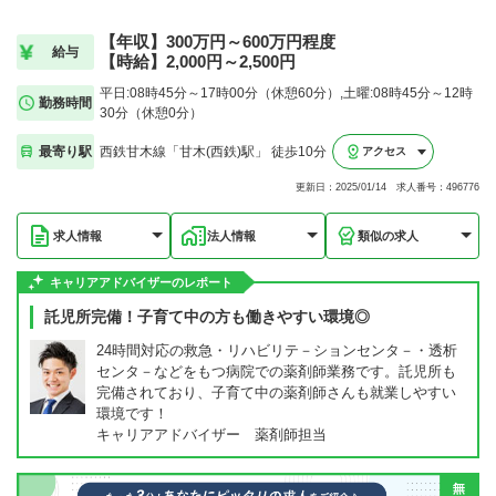
【年収】300万円～600万円程度
給与
【時給】2,000円～2,500円
平日:08時45分～17時00分（休憩60分）,土曜:08時45分～12時
勤務時間
30分（休憩0分）
最寄り駅
西鉄甘木線「甘木(西鉄)駅」 徒歩10分
アクセス
更新日：2025/01/14 求人番号：496776
求人情報
法人情報
類似の求人
キャリアアドバイザーのレポート
託児所完備！子育て中の方も働きやすい環境◎
24時間対応の救急・リハビリテ－ションセンタ－・透析
センタ－などをもつ病院での薬剤師業務です。託児所も
完備されており、子育て中の薬剤師さんも就業しやすい
環境です！
キャリアアドバイザー 薬剤師担当