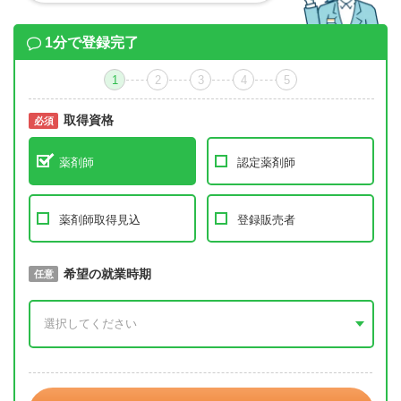
1分で登録完了
1
2
3
4
5
取得資格
必須
必須
薬剤師
認定薬剤師
薬剤師取得見込
登録販売者
取得予定年
希望の就業時期
必須
任意
年 3月