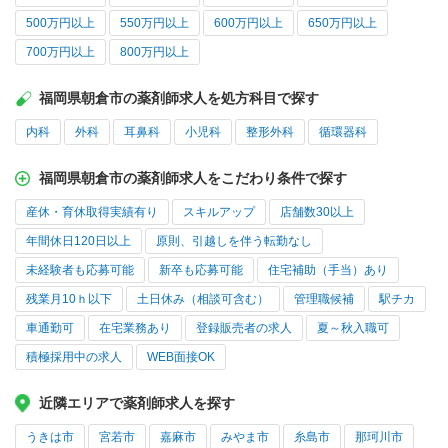
500万円以上
550万円以上
600万円以上
650万円以上
700万円以上
800万円以上
福岡県朝倉市の薬剤師求人を処方科目で探す
内科
外科
耳鼻科
小児科
整形外科
循環器科
福岡県朝倉市の薬剤師求人をこだわり条件で探す
産休・育休取得実績有り
スキルアップ
店舗数30以上
年間休日120日以上
原則、引越しを伴う転勤なし
未経験者も応募可能
新卒も応募可能
住宅補助（手当）あり
残業月10ｈ以下
土日休み（相談可含む）
管理職候補
駅チカ
車通勤可
在宅業務あり
登録販売者の求人
夏～秋入職可
積極採用中の求人
WEB面接OK
近隣エリアで薬剤師求人を探す
うきは市
宮若市
嘉麻市
みやま市
糸島市
那珂川市