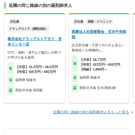
近隣の同じ路線の別の薬剤師求人
正社員
正社員
病院・クリニック
ドラッグストア（調剤併設）
医療法人社団俊聖会 甘木中央病
院
株式会社ドラッグストアモリ 甘
木インター店
託児所完備！子育て中の方も安心♪
勉強会にも積極的に…
OTC・調剤・漢方など幅広い分野で
の学びがある薬局…
【月収】28.7万円
【年収】423万円～655万円
【月収】31.4万円～38.0万円
【時給】1,800円～
【年収】500万円～600万円
福岡県 朝倉市
福岡県 朝倉市
西鉄甘木線 甘木(西鉄)駅
西鉄甘木線 馬田駅
近隣の同じ路線の別の薬剤師求人をもっと見る