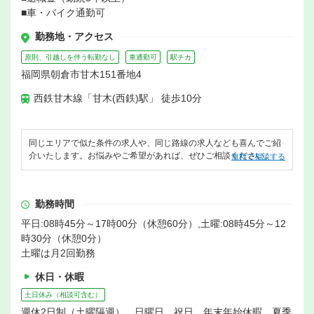
■車・バイク通勤可
勤務地・アクセス
原則、引越しを伴う転勤なし
車通勤可
駅チカ
福岡県朝倉市甘木151番地4
西鉄甘木線「甘木(西鉄)駅」 徒歩10分
同じエリアで似た条件の求人や、同じ路線の求人なども喜んでご紹
介いたします。お悩みやご希望があれば、ぜひご相談ください。
無料で相談する
勤務時間
平日:08時45分～17時00分（休憩60分）,土曜:08時45分～12
時30分（休憩0分）
土曜は月2回勤務
休日・休暇
土日休み（相談可含む）
週休2日制（土曜隔週） 日曜日 祝日 年末年始休暇 夏季