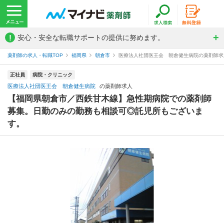
!
安心・安全な転職サポートの提供に努めます。
薬剤師の求人・転職TOP
福岡県
朝倉市
医療法人社団医王会 朝倉健生病院の薬剤師求
正社員
病院・クリニック
医療法人社団医王会 朝倉健生病院
の薬剤師求人
【福岡県朝倉市／西鉄甘木線】急性期病院での薬剤師
募集。日勤のみの勤務も相談可◎託児所もございま
す。