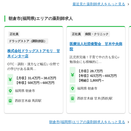
最近見た薬剤師求人をもっと見る
朝倉市(福岡県)エリアの薬剤師求人
正社員
正社員
病院・クリニック
ドラッグストア（調剤併設）
医療法人社団俊聖会 甘木中央病
院
株式会社ドラッグストアモリ 甘
木インター店
託児所完備！子育て中の方も安心♪
勉強会にも積極的に…
OTC・調剤・漢方など幅広い分野で
の学びがある薬局…
【月収】28.7万円
【年収】423万円～655万円
【月収】31.4万円～38.0万円
【時給】1,800円～
【年収】500万円～600万円
福岡県 朝倉市
福岡県 朝倉市
西鉄甘木線 甘木(西鉄)駅
西鉄甘木線 馬田駅
朝倉市(福岡県)エリアの薬剤師求人をもっと見る