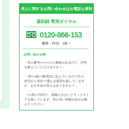
求人に関するお問い合わせはお電話も便利
希望の働き方
必須
薬剤師 専用ダイヤル
正社員
0120-866-153
パート(週4日～5日)
携帯・PHS OK！
お問い合わせ例
「求人番号○○○○○○に興味があるので、評判
を教えていただけますか？」
「JR○○線○○駅周辺に住んでいるのですが、
自宅から30分で通える薬局を探しています
が、おすすめの求人はありますか？」
「○○県○○市内で、残業が少ないドラッグスト
アを探しています。何か良い情報があれば教
えてください」