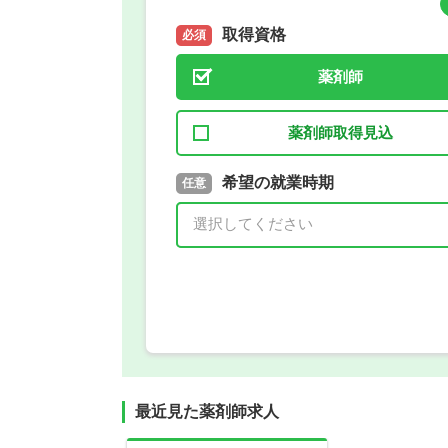
取得資格
必須
薬剤師
薬剤師取得見込
取得予定年
希望の就業時期
必須
任意
年 3月
最近見た薬剤師求人