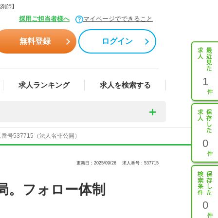
薬剤師】
採用ご担当者様へ
マイページでできること
無料登録
ログイン
1
求人ランキング
求人を検索する
号537715（法人名非公開）
0
更新日：2025/09/26
求人番号：537715
局。フォロー体制
0