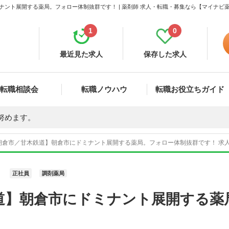
ナント展開する薬局。フォロー体制抜群です！ | 薬剤師 求人・転職・募集なら【マイナビ
1
0
最近見た求人
保存した求人
転職相談会
転職ノウハウ
転職お役立ちガイド
努めます。
朝倉市／甘木鉄道】朝倉市にドミナント展開する薬局。フォロー体制抜群です！ 求人番
正社員
調剤薬局
道】朝倉市にドミナント展開する薬