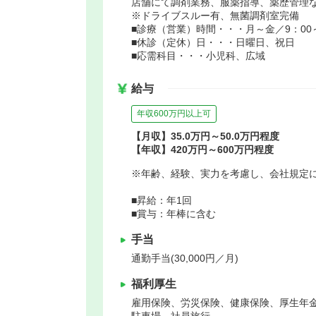
店舗にて調剤業務、服薬指導、薬歴管理
※ドライブスルー有、無菌調剤室完備
■診療（営業）時間・・・月～金／9：00～1
■休診（定休）日・・・日曜日、祝日
■応需科目・・・小児科、広域
給与
年収600万円以上可
【月収】35.0万円～50.0万円程度
【年収】420万円～600万円程度
※年齢、経験、実力を考慮し、会社規定
■昇給：年1回
■賞与：年棒に含む
手当
通勤手当(30,000円／月)
福利厚生
雇用保険、労災保険、健康保険、厚生年
駐車場、社員旅行