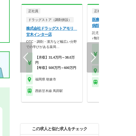
正社員
正社員
病院・クリニッ
医療法人社団俊聖会 甘木
ドラッグストア（調剤併設）
病院
株式会社ドラッグストアモリ
託児所完備！子育て中の方も
甘木インター店
♪勉強会にも積極的に…
OTC・調剤・漢方など幅広い分野
での学びがある薬局…
【月収】28.7万円
【年収】423万円～65
【月収】31.4万円～38.0万
【時給】1,800円～
円
【年収】500万円～600万円
福岡県 朝倉市
福岡県 朝倉市
西鉄甘木線 甘木(西鉄)
西鉄甘木線 馬田駅
この求人と似た求人をチェック