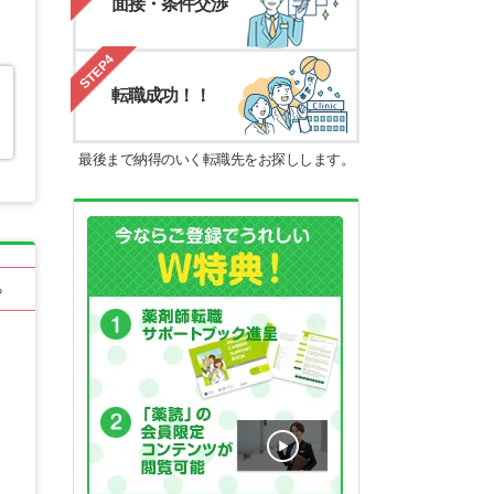
面接・条件交渉
STEP4
転職成功！！
最後まで納得のいく転職先をお探しします。
る