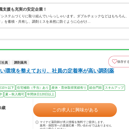
復職支援も充実の安定企業！
てシステムづくりに取り組んでいらっしゃいます。ダブルチェックなどはもちろん、
タ」を蓄積・共有し、調剤ミスを未然に防ぐように心がけ…
保存す
正社員
調剤薬局
い環境を整えており、社員の定着率が高い調剤薬
月10ｈ以下
住宅補助（手当）あり
産休・育休取得実績有り
総合門前
スキルアップ
中
夏～秋入職可
年間休日120日以上
5歳
この求人に興味がある
マイナビ薬剤師が求人情報を無料でご提供します。
薬局・病院等への直接応募・問い合わせではありません
のでご安心ください。