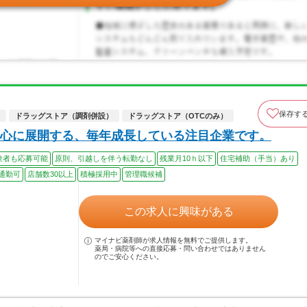
保存す
ドラッグストア（調剤併設）
ドラッグストア（OTCのみ）
心に展開する、毎年成長している注目企業です。
験者も応募可能
原則、引越しを伴う転勤なし
残業月10ｈ以下
住宅補助（手当）あり
通勤可
店舗数30以上
積極採用中
管理職候補
この求人に興味がある
マイナビ薬剤師が求人情報を無料でご提供します。
薬局・病院等への直接応募・問い合わせではありません
のでご安心ください。