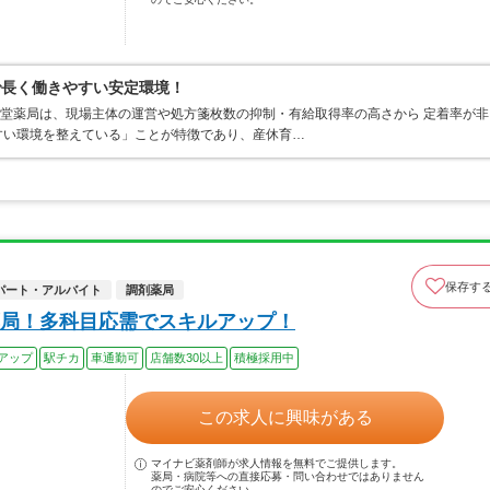
で長く働きやすい安定環境！
山堂薬局は、現場主体の運営や処方箋枚数の抑制・有給取得率の高さから 定着率が非
すい環境を整えている」ことが特徴であり、産休育…
保存す
パート・アルバイト
調剤薬局
局！多科目応需でスキルアップ！
アップ
駅チカ
車通勤可
店舗数30以上
積極採用中
この求人に興味がある
マイナビ薬剤師が求人情報を無料でご提供します。
薬局・病院等への直接応募・問い合わせではありません
のでご安心ください。