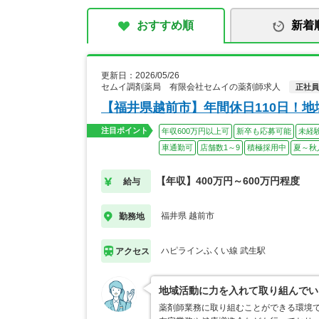
おすすめ順
新着
更新日：2026/05/26
セムイ調剤薬局 有限会社セムイの薬剤師求人
正社員
【福井県越前市】年間休日110日！
注目ポイント
年収600万円以上可
新卒も応募可能
未経
車通勤可
店舗数1～9
積極採用中
夏～秋
【年収】400万円～600万円程度
給与
福井県 越前市
勤務地
ハピラインふくい線 武生駅
アクセス
地域活動に力を入れて取り組んでい
薬剤師業務に取り組むことができる環境