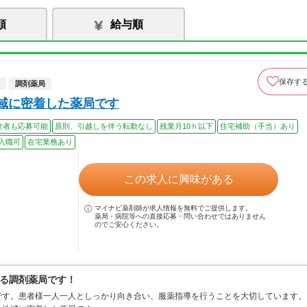
順
給与順
保存す
調剤薬局
地域に密着した薬局です
験者も応募可能
原則、引越しを伴う転勤なし
残業月10ｈ以下
住宅補助（手当）あり
入職可
在宅業務あり
この求人に興味がある
マイナビ薬剤師が求人情報を無料でご提供します。
薬局・病院等への直接応募・問い合わせではありません
のでご安心ください。
る調剤薬局です！
です。患者様一人一人としっかり向き合い、服薬指導を行うことを大切しています。