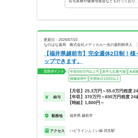
在宅業務や健康増進会なども行っており
更新日：2026/07/10
なのはな薬局 株式会社メディカル一光の薬剤師求人
【福井県越前市】完全週休2日制！様
ップできます。
注目ポイント
年収650万円以上可
新卒も応募可能
未経
積極採用中
年間休日120日以上
【月収】25.3万円～55.0万円程度 
【年収】370万円～650万円程度 2
給与
【時給】1,800円～
福井県 越前市
勤務地
ハピラインふくい線 武生駅
アクセス