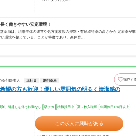
で長く働きやすい安定環境！
山堂薬局は、現場主体の運営や処方箋枚数の抑制・有給取得率の高さから 定着率が非
すい環境を整えている」ことが特徴であり、産休育…
保存す
の薬剤師求人
正社員
調剤薬局
ン希望の方も歓迎！優しい雰囲気の明るく清潔感の
原則、引越しを伴う転勤なし
駅チカ
積極採用中
夏～秋入職可
年間休日120日以上
ル
この求人に興味がある