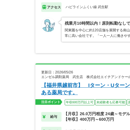
ハピラインふくい線 武生駅
アクセス
残業月10時間以内！原則転勤なし
関東圏を中心に約120店舗を展開する南
常に高い会社です。「一人一人に働きや
更新日：2026/05/26
エンゼル調剤薬局 武生店 株式会社エイチアンドケー
【福井県越前市】 Iターン・Uター
ある薬局です。
注目ポイント
年収600万円以上可
未経験者も応募可能
【月収】26.0万円程度 24歳～モデ
給与
【年収】400万円～600万円