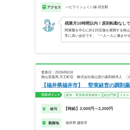
ハピラインふくい線 武生駅
アクセス
残業月10時間以内！原則転勤なし
関東圏を中心に約120店舗を展開する南
常に高い会社です。「一人一人に働きや
更新日：2026/06/18
南山堂薬局 天王町店 株式会社南山堂の薬剤師求人
【福井県福井市】 堅実経営の調剤薬
注目ポイント
産休・育休取得実績有り
総合門前
スキル
【時給】2,000円～2,200円
給与
福井県 越前市
勤務地