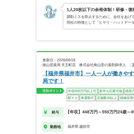
1人20枚以下の余裕体制！研修・
調剤ミスを防止するために、会社をあげ
同社の特徴として「ヒヤリ・ハットデー
更新日：2026/06/18
南山堂薬局 天王町店 株式会社南山堂の薬剤師求人
【福井県福井市】一人一人が働きやす
局です！
注目ポイント
年収550万円以上可
新卒も応募可能
残業
駅チカ
車通勤可
店舗数30以上
積極採用
【年収】448万円～550万円24歳～4
給与
福井県 越前市
勤務地