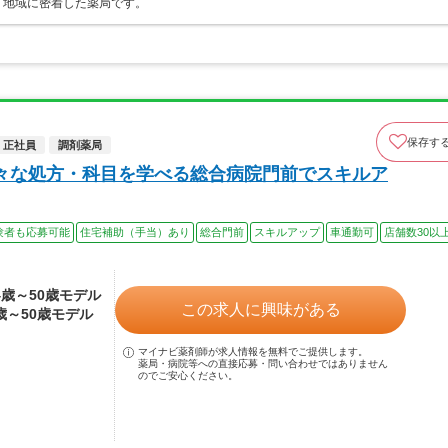
、地域に密着した薬局です。
保存す
正社員
調剤薬局
々な処方・科目を学べる総合病院門前でスキルア
験者も応募可能
住宅補助（手当）あり
総合門前
スキルアップ
車通勤可
店舗数30以
24歳～50歳モデル
この求人に興味がある
4歳～50歳モデル
マイナビ薬剤師が求人情報を無料でご提供します。
薬局・病院等への直接応募・問い合わせではありません
のでご安心ください。