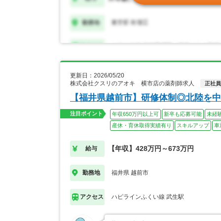
更新日：2026/05/20
株式会社クスリのアオキ 横市店の薬剤師求人
正社員
【福井県越前市】研修体制◎北陸を中
注目ポイント
年収650万円以上可
新卒も応募可能
未経
産休・育休取得実績有り
スキルアップ
車
【年収】428万円～673万円
給与
福井県 越前市
勤務地
ハピラインふくい線 武生駅
アクセス