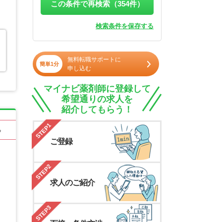
この条件で再検索（
354
件）
検索条件を保存する
無料転職サポートに
簡単1分
申し込む
マイナビ薬剤師に登録して
希望通りの求人を
紹介してもらう！
STEP1
る
ご登録
STEP2
求人のご紹介
STEP3