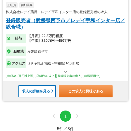
正社員
調剤薬局
株式会社レデイ薬局 レデイ宇和インター店の登録販売者の求人
登録販売者（愛媛県西予市／レデイ宇和インター店／
総合職）
【月収】22.3万円程度
給与
【年収】320万円～450万円
勤務地
愛媛県 西予市
アクセス
ＪＲ予讃線(高松－宇和島) 卯之町駅
年収450万円以上可
店舗数30以上
登録販売者の求人
積極採用中
求人の詳細を見る
この求人に興味がある
1
5件／5件