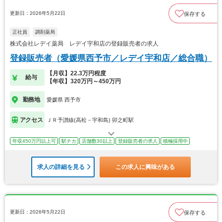
更新日：2026年5月22日
保存する
正社員
調剤薬局
株式会社レデイ薬局 レデイ宇和店の登録販売者の求人
登録販売者（愛媛県西予市／レデイ宇和店／総合職）
【月収】22.3万円程度
給与
【年収】320万円～450万円
勤務地
愛媛県 西予市
アクセス
ＪＲ予讃線(高松－宇和島) 卯之町駅
年収450万円以上可
駅チカ
店舗数30以上
登録販売者の求人
積極採用中
求人の詳細を見る
この求人に興味がある
更新日：2026年5月22日
保存する