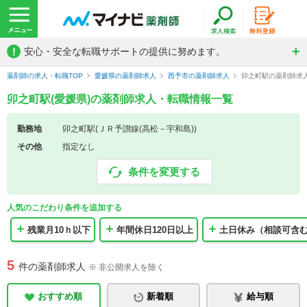
!
安心・安全な転職サポートの提供に努めます。
薬剤師の求人・転職TOP
愛媛県の薬剤師求人
西予市の薬剤師求人
卯之町駅の薬剤師求
卯之町駅(愛媛県)の薬剤師求人・転職情報一覧
勤務地
卯之町駅(ＪＲ予讃線(高松－宇和島))
その他
指定なし
条件を変更する
人気のこだわり条件を追加する
残業月10ｈ以下
年間休日120日以上
土日休み（相談可含
5
件の薬剤師求人
※ 非公開求人を除く
おすすめ順
新着順
給与順