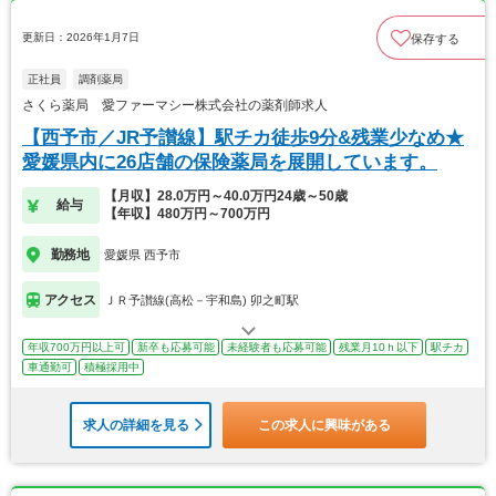
更新日：2026年1月7日
保存する
正社員
調剤薬局
さくら薬局 愛ファーマシー株式会社の薬剤師求人
【西予市／JR予讃線】駅チカ徒歩9分&残業少なめ★
愛媛県内に26店舗の保険薬局を展開しています。
【月収】28.0万円～40.0万円24歳～50歳
給与
【年収】480万円～700万円
勤務地
愛媛県 西予市
アクセス
ＪＲ予讃線(高松－宇和島) 卯之町駅
年収700万円以上可
新卒も応募可能
未経験者も応募可能
残業月10ｈ以下
駅チカ
車通勤可
積極採用中
求人の詳細を見る
この求人に興味がある