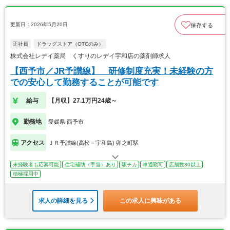
更新日：2026年5月20日
保存する
正社員
ドラッグストア（OTCのみ）
株式会社レデイ薬局 くすりのレデイ宇和店の薬剤師求人
【西予市／JR予讃線】 研修制度充実！未経験の方
での安心して勤務することが可能です
給与
【月収】27.1万円24歳～
勤務地
愛媛県 西予市
アクセス
ＪＲ予讃線(高松－宇和島) 卯之町駅
未経験者も応募可能
住宅補助（手当）あり
駅チカ
車通勤可
店舗数30以上
積極採用中
求人の詳細を見る
この求人に興味がある