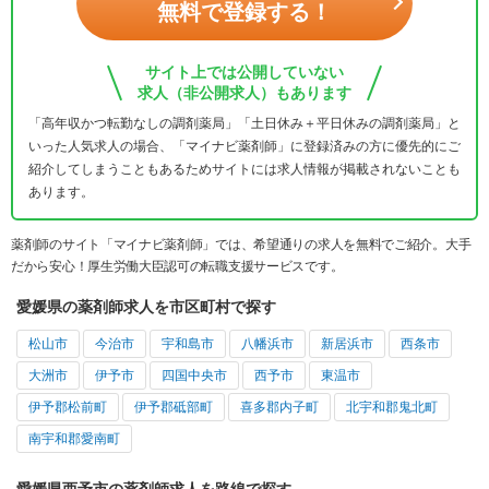
無料で登録する！
サイト上では公開していない
求人（非公開求人）もあります
「高年収かつ転勤なしの調剤薬局」「土日休み＋平日休みの調剤薬局」と
いった人気求人の場合、「マイナビ薬剤師」に登録済みの方に優先的にご
紹介してしまうこともあるためサイトには求人情報が掲載されないことも
あります。
薬剤師のサイト「マイナビ薬剤師」では、希望通りの求人を無料でご紹介。大手
だから安心！厚生労働大臣認可の転職支援サービスです。
愛媛県の薬剤師求人を市区町村で探す
松山市
今治市
宇和島市
八幡浜市
新居浜市
西条市
大洲市
伊予市
四国中央市
西予市
東温市
伊予郡松前町
伊予郡砥部町
喜多郡内子町
北宇和郡鬼北町
南宇和郡愛南町
愛媛県西予市の薬剤師求人を路線で探す