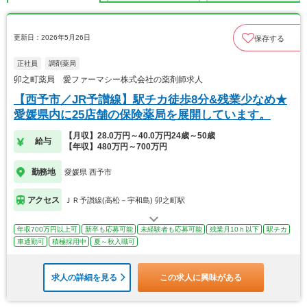
更新日：2026年5月26日
保存する
正社員
調剤薬局
卯之町薬局 愛ファーマシー株式会社の薬剤師求人
【西予市／JR予讃線】駅チカ徒歩8分&残業少なめ★
愛媛県内に25店舗の保険薬局を展開しています。
【月収】28.0万円～40.0万円24歳～50歳
給与
【年収】480万円～700万円
勤務地
愛媛県 西予市
アクセス
ＪＲ予讃線(高松－宇和島) 卯之町駅
年収700万円以上可
新卒も応募可能
未経験者も応募可能
残業月10ｈ以下
駅チカ
車通勤可
積極採用中
夏～秋入職可
求人の詳細を見る
この求人に興味がある