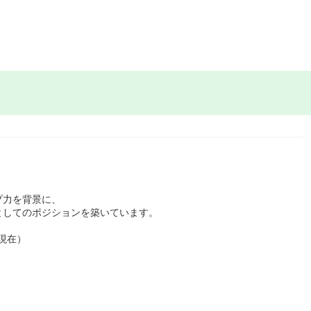
プ力を背景に、
としてのポジションを築いています。
月現在）