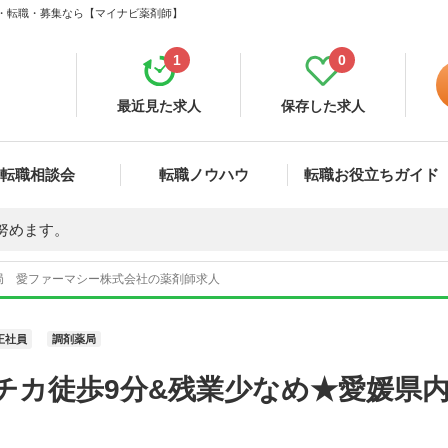
人・転職・募集なら【マイナビ薬剤師】
1
0
最近見た求人
保存した求人
転職相談会
転職ノウハウ
転職お役立ちガイド
努めます。
局 愛ファーマシー株式会社の薬剤師求人
正社員
調剤薬局
チカ徒歩9分&残業少なめ★愛媛県内