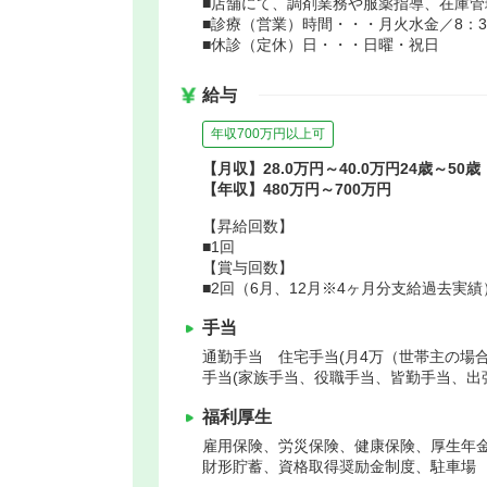
■店舗にて、調剤業務や服薬指導、在庫
■診療（営業）時間・・・月火水金／8：30～
■休診（定休）日・・・日曜・祝日
給与
年収700万円以上可
【月収】28.0万円～40.0万円24歳～50歳
【年収】480万円～700万円
【昇給回数】
■1回
【賞与回数】
■2回（6月、12月※4ヶ月分支給過去実績
手当
通勤手当 住宅手当(月4万（世帯主の場
手当(家族手当、役職手当、皆勤手当、出
福利厚生
雇用保険、労災保険、健康保険、厚生年
財形貯蓄、資格取得奨励金制度、駐車場