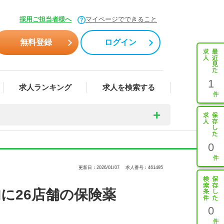
採用ご担当者様へ
マイページでできること
無料登録
ログイン
1
求人ランキング
求人を検索する
0
更新日：2026/01/07
求人番号：461495
に26店舗の保険薬
0