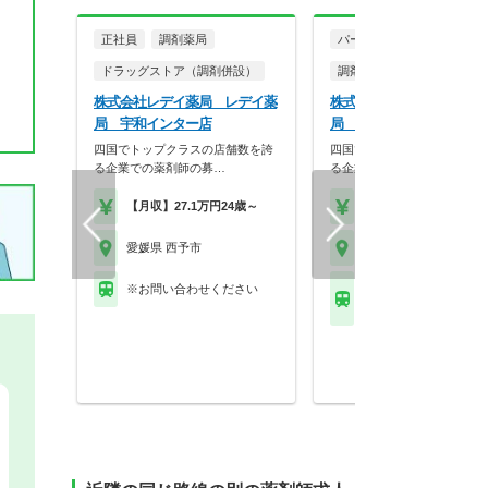
正社員
調剤薬局
パート・アルバイト
ドラッグストア（調剤併設）
調剤薬局
株式会社レデイ薬局 レデイ薬
株式会社レデイ薬局 レデ
局 宇和インター店
局 れんげ店
四国でトップクラスの店舗数を誇
四国でトップクラスの店舗数
る企業での薬剤師の募…
る企業での薬剤師の募…
【月収】27.1万円24歳～
【時給】1,800円～
愛媛県 西予市
愛媛県 西予市
※お問い合わせください
ＪＲ予讃線(高松－宇和
上宇和駅