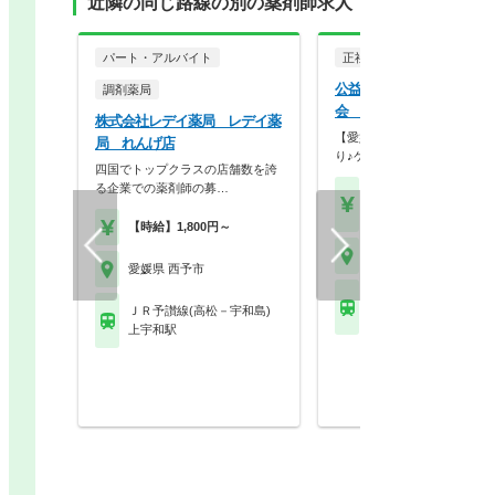
近隣の同じ路線の別の薬剤師求人
パート・アルバイト
正社員
病院・クリニッ
公益社団法人地域医療振興
調剤薬局
会 西予市民病院
株式会社レデイ薬局 レデイ薬
【愛媛県西予市】地域人材手
局 れんげ店
り♪ケアミックス病院…
四国でトップクラスの店舗数を誇
る企業での薬剤師の募…
【月収】32.2万円～51.
円
【時給】1,800円～
愛媛県 西予市
愛媛県 西予市
ＪＲ予讃線(高松－宇和
ＪＲ予讃線(高松－宇和島)
上宇和駅
上宇和駅