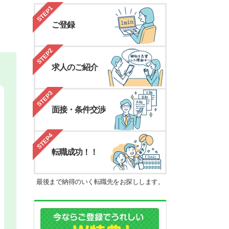
STEP1
ご登録
STEP2
求人のご紹介
STEP3
面接・条件交渉
STEP4
転職成功！！
最後まで納得のいく転職先をお探しします。