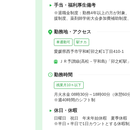
手当・福利厚生備考
※退職金制度：勤務4年以上の方が対象、
援制度、薬剤師学術大会参加費補助制度
勤務地・アクセス
車通勤可
駅チカ
愛媛県西予市宇和町卯之町1丁目410-1
ＪＲ予讃線(高松－宇和島)「卯之町駅」
勤務時間
残業月10ｈ以下
月火水金:08時30分～18時00分（休憩60
※週40時間のシフト制
休日・休暇
日曜日 祝日 年末年始休暇 夏季休暇
※半日＋半日で1日カウントとする休暇制