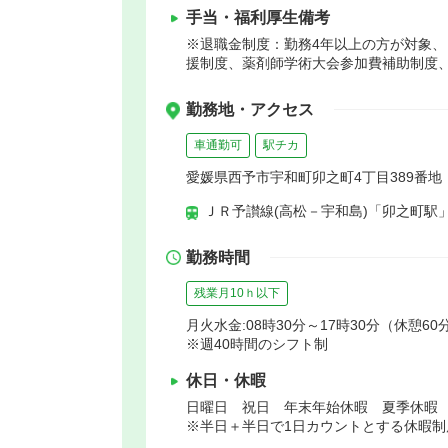
手当・福利厚生備考
※退職金制度：勤務4年以上の方が対象、
援制度、薬剤師学術大会参加費補助制度
勤務地・アクセス
車通勤可
駅チカ
愛媛県西予市宇和町卯之町4丁目389番地
ＪＲ予讃線(高松－宇和島)「卯之町駅」
勤務時間
残業月10ｈ以下
月火水金:08時30分～17時30分（休憩60
※週40時間のシフト制
休日・休暇
日曜日 祝日 年末年始休暇 夏季休暇
※半日＋半日で1日カウントとする休暇制