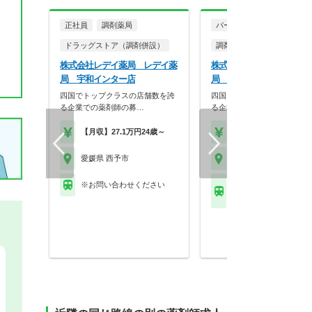
正社員
調剤薬局
パート・アルバイト
ドラッグストア（調剤併設）
調剤薬局
株式会社レデイ薬局 レデイ薬
株式会社レデイ薬局 レデ
局 宇和インター店
局 れんげ店
四国でトップクラスの店舗数を誇
四国でトップクラスの店舗数
る企業での薬剤師の募…
る企業での薬剤師の募…
【月収】27.1万円24歳～
【時給】1,800円～
愛媛県 西予市
愛媛県 西予市
※お問い合わせください
ＪＲ予讃線(高松－宇和
上宇和駅