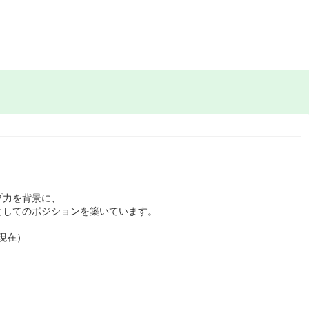
プ力を背景に、
としてのポジションを築いています。
月現在）