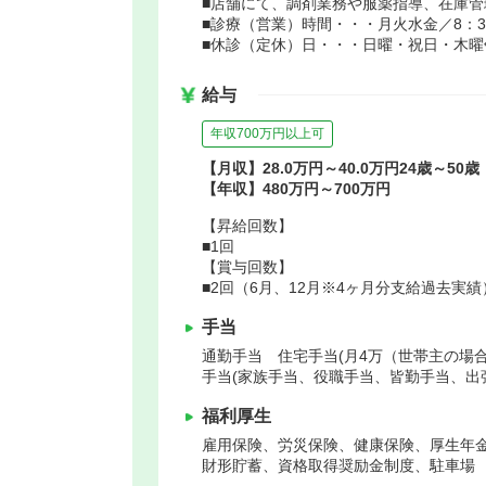
■店舗にて、調剤業務や服薬指導、在庫
■診療（営業）時間・・・月火水金／8：30～
■休診（定休）日・・・日曜・祝日・木曜
給与
年収700万円以上可
【月収】28.0万円～40.0万円24歳～50歳
【年収】480万円～700万円
【昇給回数】
■1回
【賞与回数】
■2回（6月、12月※4ヶ月分支給過去実績
手当
通勤手当 住宅手当(月4万（世帯主の場
手当(家族手当、役職手当、皆勤手当、出
福利厚生
雇用保険、労災保険、健康保険、厚生年
財形貯蓄、資格取得奨励金制度、駐車場