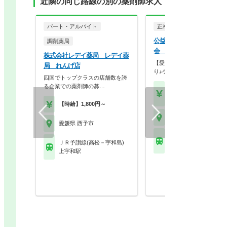
近隣の同じ路線の別の薬剤師求人
パート・アルバイト
正社員
病院・クリニッ
公益社団法人地域医療振興
調剤薬局
会 西予市民病院
株式会社レデイ薬局 レデイ薬
【愛媛県西予市】地域人材手
局 れんげ店
り♪ケアミックス病院…
四国でトップクラスの店舗数を誇
る企業での薬剤師の募…
【月収】32.2万円～51.
円
【時給】1,800円～
愛媛県 西予市
愛媛県 西予市
ＪＲ予讃線(高松－宇和
ＪＲ予讃線(高松－宇和島)
上宇和駅
上宇和駅