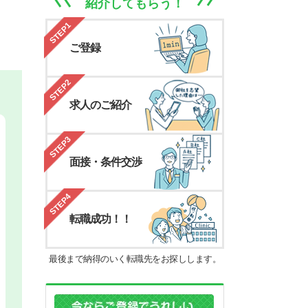
紹介してもらう！
STEP1
ご登録
STEP2
求人のご紹介
STEP3
面接・条件交渉
STEP4
転職成功！！
最後まで納得のいく転職先をお探しします。