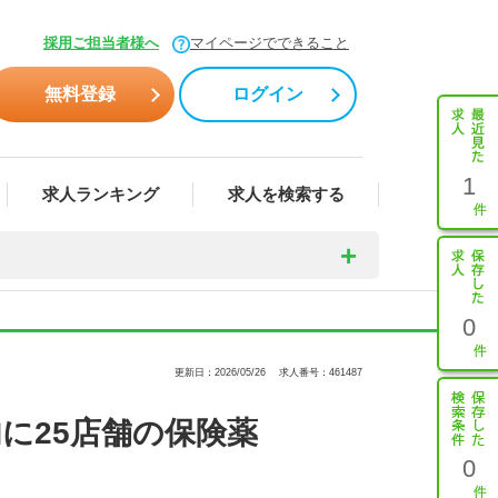
採用ご担当者様へ
マイページでできること
無料登録
ログイン
1
求人ランキング
求人を検索する
0
更新日：2026/05/26
求人番号：461487
に25店舗の保険薬
0