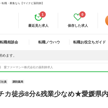
人・転職・募集なら【マイナビ薬剤師】
1
0
最近見た求人
保存した求人
転職相談会
転職ノウハウ
転職お役立ちガイド
努めます。
局 愛ファーマシー株式会社の薬剤師求人
正社員
調剤薬局
チカ徒歩8分&残業少なめ★愛媛県内