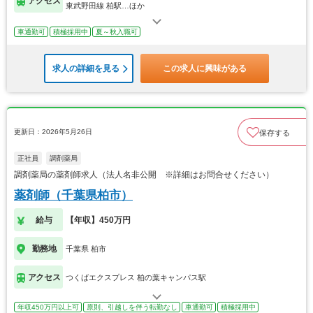
アクセス
東武野田線 柏駅…ほか
車通勤可
積極採用中
夏～秋入職可
求人の詳細を見る
この求人に興味がある
更新日：2026年5月26日
保存する
正社員
調剤薬局
調剤薬局の薬剤師求人（法人名非公開 ※詳細はお問合せください）
薬剤師（千葉県柏市）
給与
【年収】450万円
勤務地
千葉県 柏市
アクセス
つくばエクスプレス 柏の葉キャンパス駅
年収450万円以上可
原則、引越しを伴う転勤なし
車通勤可
積極採用中