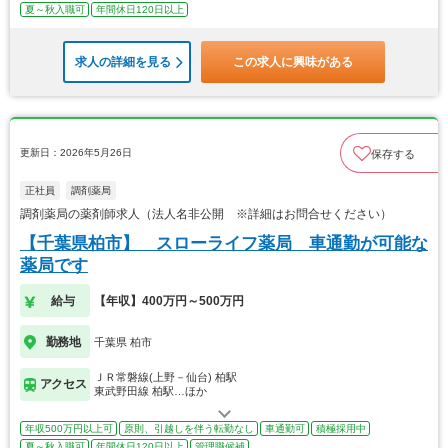
夏～秋入職可
年間休日120日以上
求人の詳細を見る
この求人に興味がある
更新日：2026年5月26日
保存する
正社員
調剤薬局
調剤薬局の薬剤師求人（法人名非公開 ※詳細はお問合せください）
【千葉県柏市】 スローライフ薬局 車通勤が可能な
薬局です
給与
【年収】400万円～500万円
勤務地
千葉県 柏市
ＪＲ常磐線(上野－仙台) 柏駅
アクセス
東武野田線 柏駅…ほか
年収500万円以上可
原則、引越しを伴う転勤なし
車通勤可
積極採用中
夏～秋入職可
年間休日120日以上
管理職候補