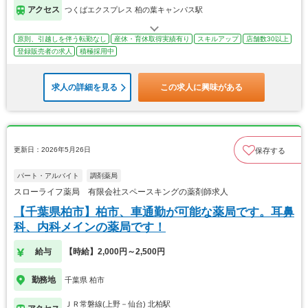
アクセス
つくばエクスプレス 柏の葉キャンパス駅
原則、引越しを伴う転勤なし
産休・育休取得実績有り
スキルアップ
店舗数30以上
登録販売者の求人
積極採用中
求人の詳細を見る
この求人に興味がある
更新日：2026年5月26日
保存する
パート・アルバイト
調剤薬局
スローライフ薬局 有限会社スペースキングの薬剤師求人
【千葉県柏市】柏市、車通勤が可能な薬局です。耳鼻
科、内科メインの薬局です！
給与
【時給】2,000円～2,500円
勤務地
千葉県 柏市
ＪＲ常磐線(上野－仙台) 北柏駅