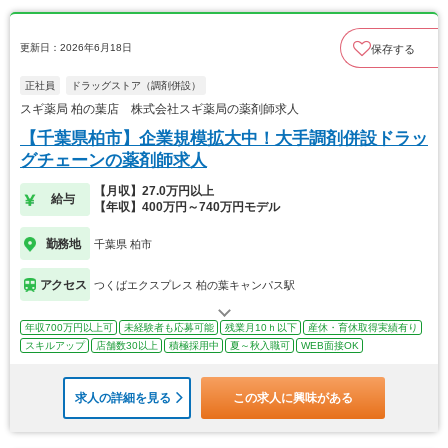
更新日：2026年6月18日
保存する
正社員
ドラッグストア（調剤併設）
スギ薬局 柏の葉店 株式会社スギ薬局の薬剤師求人
【千葉県柏市】企業規模拡大中！大手調剤併設ドラッ
グチェーンの薬剤師求人
【月収】27.0万円以上
給与
【年収】400万円～740万円モデル
勤務地
千葉県 柏市
アクセス
つくばエクスプレス 柏の葉キャンパス駅
年収700万円以上可
未経験者も応募可能
残業月10ｈ以下
産休・育休取得実績有り
スキルアップ
店舗数30以上
積極採用中
夏～秋入職可
WEB面接OK
求人の詳細を見る
この求人に興味がある