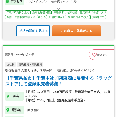
アクセス
つくばエクスプレス 柏の葉キャンパス駅
年収450万円以上可
新卒も応募可能
未経験者も応募可能
住宅補助（手当）あり
産休・育休取得実績有り
駅チカ
店舗数30以上
登録販売者の求人
積極採用中
求人の詳細を見る
この求人に興味がある
更新日：2026年6月18日
保存する
正社員
契約社員・嘱託社員
登録販売者の求人（法人名非公開 ※詳細はお問合せください）
【千葉県柏市】千葉本社／関東圏に展開するドラッグ
ストアにて登録販売者募集！
【月収】17.6万円～26.0万円程度（登録販売者手当込） 20歳
給与
～モデル
【年収】253万円以上（登録販売者手当込）
勤務地
千葉県 柏市