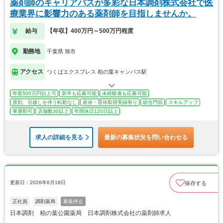
薬剤師のキャリアパスが多彩な日本調剤株式会社で医
療業界に影響力のある薬剤師を目指しませんか。
給与
【年収】400万円～500万円程度
勤務地
千葉県 旭市
アクセス
つくばエクスプレス 柏の葉キャンパス駅
年収500万円以上可
新卒も応募可能
未経験者も応募可能
原則、引越しを伴う転勤なし
産休・育休取得実績有り
総合門前
スキルアップ
車通勤可
店舗数30以上
年間休日120日以上
求人の詳細を見る
最新の募集状況を問い合わせる
更新日：2026年6月18日
保存する
正社員
調剤薬局
募集停止
日本調剤 柏の葉公園薬局 日本調剤株式会社の薬剤師求人