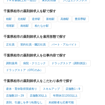
ＪＲ常磐線(上野－仙台)
東武野田線
つくばエクスプレス
千葉県柏市の薬剤師求人を駅で探す
柏駅
北柏駅
逆井駅
新柏駅
高柳駅
豊四季駅
増尾駅
南柏駅
柏たなか駅
千葉県柏市の薬剤師求人を雇用形態で探す
正社員
契約社員・嘱託社員
パート・アルバイト
千葉県柏市の薬剤師求人を仕事内容で探す
調剤薬局
病院・クリニック
ドラッグストア（調剤併設）
ドラッグストア（OTCのみ）
千葉県柏市の薬剤師求人をこだわり条件で探す
産休・育休取得実績有り
スキルアップ
店舗数1～9
店舗数10～29
店舗数30以上
年間休日120日以上
原則、引越しを伴う転勤なし
未経験者も応募可能