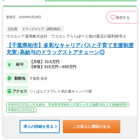
更新日：2026年6月28日
保存する
正社員
ドラッグストア（調剤併設）
ウエルシア薬局株式会社 ウエルシアららぽーと柏の葉店の薬剤師求人
【千葉県柏市】多彩なキャリアパスと子育て支援制度
充実♪高給与のドラッグストアチェーン◎
【月収】33.5万円
給与
【年収】515万円～650万円
勤務地
千葉県 柏市
アクセス
つくばエクスプレス 柏の葉キャンパス駅
年収650万円以上可
産休・育休取得実績有り
駅チカ
店舗数30以上
積極採用中
年間休日120日以上
求人の詳細を見る
この求人に興味がある