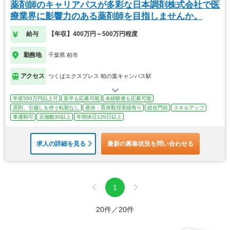
薬剤師のキャリアパスが多彩な日本調剤株式会社で医
療業界に影響力のある薬剤師を目指しませんか。
給与
【年収】400万円～500万円程度
勤務地
千葉県 柏市
アクセス
つくばエクスプレス 柏の葉キャンパス駅
年収500万円以上可
新卒も応募可能
未経験者も応募可能
原則、引越しを伴う転勤なし
産休・育休取得実績有り
総合門前
スキルアップ
車通勤可
店舗数30以上
年間休日120日以上
求人の詳細を見る
最新の募集状況を問い合わせる
1
20件／20件