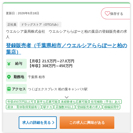
更新日：2026年6月18日
保存する
正社員
ドラッグストア（OTCのみ）
ウエルシア薬局株式会社 ウエルシアららぽーと柏の葉店の登録販売者の求
人
登録販売者（千葉県柏市／ウエルシアららぽーと柏の
葉店）
【月収】21.5万円～27.0万円
給与
【年収】308万円～450万円
勤務地
千葉県 柏市
アクセス
つくばエクスプレス 柏の葉キャンパス駅
年収450万円以上可
新卒も応募可能
未経験者も応募可能
住宅補助（手当）あり
産休・育休取得実績有り
駅チカ
店舗数30以上
登録販売者の求人
積極採用中
求人の詳細を見る
この求人に興味がある