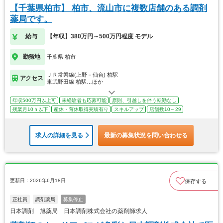
【千葉県柏市】 柏市、流山市に複数店舗のある調剤
薬局です。
給与
【年収】380万円～500万円程度 モデル
勤務地
千葉県 柏市
ＪＲ常磐線(上野－仙台) 柏駅
アクセス
東武野田線 柏駅…ほか
年収500万円以上可
未経験者も応募可能
原則、引越しを伴う転勤なし
残業月10ｈ以下
産休・育休取得実績有り
スキルアップ
店舗数10～29
求人の詳細を見る
最新の募集状況を問い合わせる
更新日：2026年6月18日
保存する
正社員
調剤薬局
募集停止
日本調剤 旭薬局 日本調剤株式会社の薬剤師求人