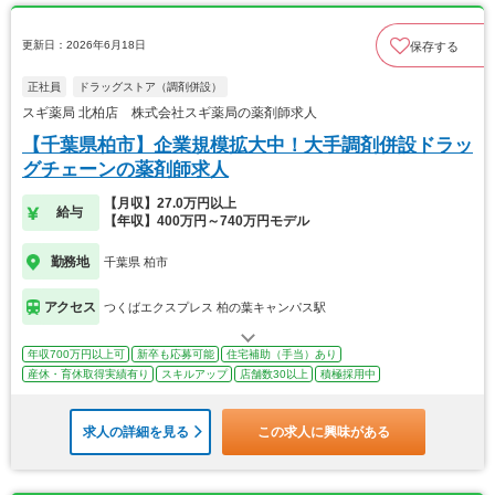
更新日：2026年6月18日
保存する
正社員
ドラッグストア（調剤併設）
スギ薬局 北柏店 株式会社スギ薬局の薬剤師求人
【千葉県柏市】企業規模拡大中！大手調剤併設ドラッ
グチェーンの薬剤師求人
【月収】27.0万円以上
給与
【年収】400万円～740万円モデル
勤務地
千葉県 柏市
アクセス
つくばエクスプレス 柏の葉キャンパス駅
年収700万円以上可
新卒も応募可能
住宅補助（手当）あり
産休・育休取得実績有り
スキルアップ
店舗数30以上
積極採用中
求人の詳細を見る
この求人に興味がある