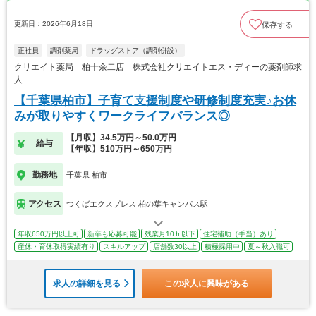
更新日：2026年6月18日
保存する
正社員
調剤薬局
ドラッグストア（調剤併設）
クリエイト薬局 柏十余二店 株式会社クリエイトエス・ディーの薬剤師求
人
【千葉県柏市】子育て支援制度や研修制度充実♪お休
みが取りやすくワークライフバランス◎
【月収】34.5万円～50.0万円
給与
【年収】510万円～650万円
勤務地
千葉県 柏市
アクセス
つくばエクスプレス 柏の葉キャンパス駅
年収650万円以上可
新卒も応募可能
残業月10ｈ以下
住宅補助（手当）あり
産休・育休取得実績有り
スキルアップ
店舗数30以上
積極採用中
夏～秋入職可
求人の詳細を見る
この求人に興味がある