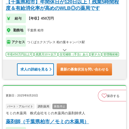
【千葉県柏市】年間休日が120日以上！残業5時間程
度＆有給消化率が高めのWLB◎の薬局です
給与
【年収】450万円
勤務地
千葉県 柏市
アクセス
つくばエクスプレス 柏の葉キャンパス駅
年収450万円以上可
残業月10ｈ以下
住宅補助（手当）あり
駅チカ
管理職候補
求人の詳細を見る
最新の募集状況を問い合わせる
更新日：2025年8月20日
保存する
パート・アルバイト
調剤薬局
募集停止
モミの木薬局 株式会社モミの木薬局の薬剤師求人
薬剤師（千葉県柏市／モミの木薬局）