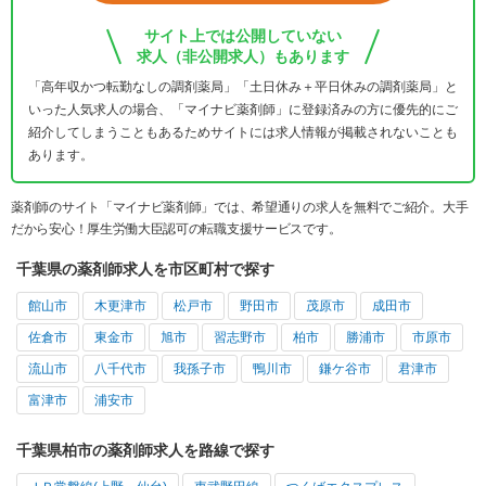
サイト上では公開していない
求人（非公開求人）もあります
「高年収かつ転勤なしの調剤薬局」「土日休み＋平日休みの調剤薬局」と
いった人気求人の場合、「マイナビ薬剤師」に登録済みの方に優先的にご
紹介してしまうこともあるためサイトには求人情報が掲載されないことも
あります。
薬剤師のサイト「マイナビ薬剤師」では、希望通りの求人を無料でご紹介。大手
だから安心！厚生労働大臣認可の転職支援サービスです。
千葉県の薬剤師求人を市区町村で探す
館山市
木更津市
松戸市
野田市
茂原市
成田市
佐倉市
東金市
旭市
習志野市
柏市
勝浦市
市原市
流山市
八千代市
我孫子市
鴨川市
鎌ケ谷市
君津市
富津市
浦安市
千葉県柏市の薬剤師求人を路線で探す