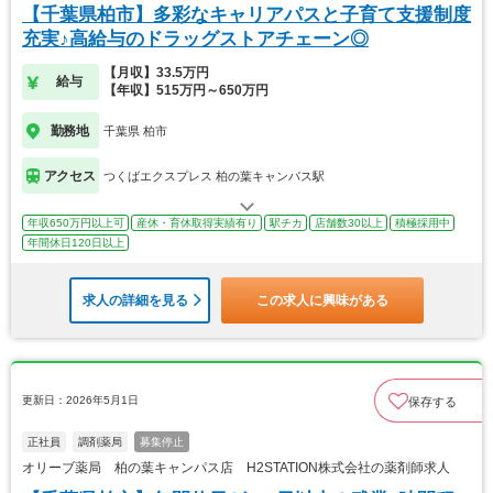
【千葉県柏市】多彩なキャリアパスと子育て支援制度
充実♪高給与のドラッグストアチェーン◎
【月収】33.5万円
給与
【年収】515万円～650万円
勤務地
千葉県 柏市
アクセス
つくばエクスプレス 柏の葉キャンパス駅
年収650万円以上可
産休・育休取得実績有り
駅チカ
店舗数30以上
積極採用中
年間休日120日以上
求人の詳細を見る
この求人に興味がある
更新日：2026年5月1日
保存する
正社員
調剤薬局
募集停止
オリーブ薬局 柏の葉キャンパス店 H2STATION株式会社の薬剤師求人