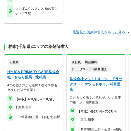
つくばエクスプレス 柏の葉キ
ャンパス駅
最近見た薬剤師求人をもっと見る
柏市(千葉県)エリアの薬剤師求人
正社員
正社員
調剤薬局
ドラッグストア（調剤併設）
HYUGA PRIMARY CARE株式会
社 きらり薬局 北柏店
株式会社マツモトキヨシ ドラッ
グストア マツモトキヨシ 柏富里
4つの働き方から選択！在宅研修も
店
充実した複合事業モ…
自分らしく働く。それが、いい仕事
【年収】460万円～650万円
の第一歩。選択的週…
千葉県 柏市
【年収】458万円～700万円
ＪＲ常磐線(上野－仙台) 北柏駅
千葉県 柏市
ＪＲ常磐線(上野－仙台) 南柏駅