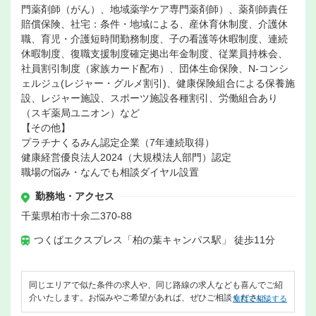
門薬剤師（がん）、地域薬学ケア専門薬剤師）、薬剤師責任
賠償保険、社宅：条件・地域による、産休育休制度、介護休
職、育児・介護短時間勤務制度、子の看護等休暇制度、連続
休暇制度、復職支援制度確定拠出年金制度、従業員持株会、
社員割引制度（家族カード配布）、団体生命保険、N-コンシ
ェルジュ(レジャー・グルメ割引)、健康保険組合による保養施
設、レジャー施設、スポーツ施設各種割引、労働組合あり
（スギ薬局ユニオン）など
【その他】
プラチナくるみん認定企業（7年連続取得）
健康経営優良法人2024（大規模法人部門）認定
職場の悩み・なんでも相談ダイヤル設置
勤務地・アクセス
千葉県柏市十余二370-88
つくばエクスプレス「柏の葉キャンパス駅」 徒歩11分
同じエリアで似た条件の求人や、同じ路線の求人なども喜んでご紹
介いたします。お悩みやご希望があれば、ぜひご相談ください。
無料で相談する