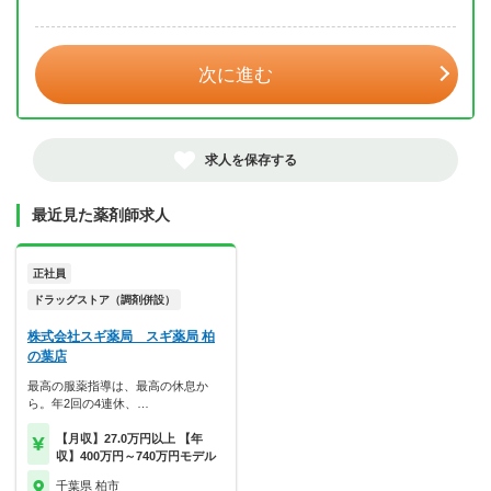
年 3月
次に進む
求人を保存する
最近見た薬剤師求人
正社員
ドラッグストア（調剤併設）
株式会社スギ薬局 スギ薬局 柏
の葉店
最高の服薬指導は、最高の休息か
ら。年2回の4連休、…
【月収】27.0万円以上 【年
収】400万円～740万円モデル
千葉県 柏市