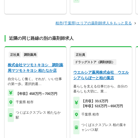
柏市(千葉県)エリアの薬剤師求人をもっと見る
近隣の同じ路線の別の薬剤師求人
正社員
調剤薬局
正社員
ドラッグストア（調剤併設）
株式会社マツモトキヨシ 調剤薬
局マツモトキヨシ 柏たなか店
ウエルシア薬局株式会社 ウエル
シアららぽーと柏の葉店
自分らしく働く。それが、いい仕事
の第一歩。選択的週…
暮らしを支える仕事だから、自分の
暮らしも大切に。業…
【年収】458万円～700万円
【月収】33.5万円
千葉県 柏市
【年収】515万円～650万円
つくばエクスプレス 柏たなか
千葉県 柏市
駅
つくばエクスプレス 柏の葉キ
ャンパス駅