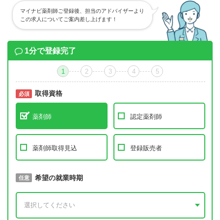
マイナビ薬剤師ご登録後、担当のアドバイザーより
この求人についてご案内差し上げます！
1分で登録完了
1
2
3
4
5
取得資格
必須
必須
薬剤師
認定薬剤師
薬剤師取得見込
登録販売者
取得予定年
希望の就業時期
必須
任意