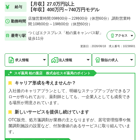
【月収】27.0万円以上
給与
【年収】400万円～740万円モデル
店舗営業時間:09時00分～22時00分（休憩60分）,調剤営業時
勤務時間
間:10時00分～19時00分（休憩60分）
つくばエクスプレス「柏の葉キャンパス駅」
最寄り駅
アクセス
徒歩11分
更新日：2026/06/18 求人番号：10238901
求人情報
法人情報
類似の求人
スギ薬局 柏の葉店 株式会社スギ薬局のポイント
キャリア形成を考えませんか？
入社後のキャリアプランとして、明確なステップアップができるフ
ローが作られており、薬剤師としても、一企業人としても成長でき
る場所が用意されています。
新しいサービスを提供し続けています
OTC販売、処方箋調剤が業務の主となりますが、居宅管理指導や無
菌調剤施設の設置など、付加価値のあるサービスに取り組んでいま
す。