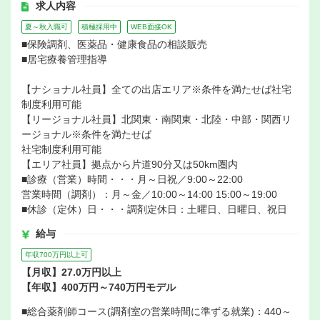
求人内容
夏～秋入職可
積極採用中
WEB面接OK
■保険調剤、医薬品・健康食品の相談販売
■居宅療養管理指導
【ナショナル社員】全ての出店エリア※条件を満たせば社宅
制度利用可能
【リージョナル社員】北関東・南関東・北陸・中部・関西リ
ージョナル※条件を満たせば
社宅制度利用可能
【エリア社員】拠点から片道90分又は50km圏内
■診療（営業）時間・・・月～日祝／9:00～22:00
営業時間（調剤）：月～金／10:00～14:00 15:00～19:00
■休診（定休）日・・・調剤定休日：土曜日、日曜日、祝日
給与
年収700万円以上可
【月収】27.0万円以上
【年収】400万円～740万円モデル
■総合薬剤師コース(調剤室の営業時間に準ずる就業)：440～