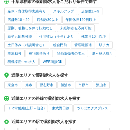
千葉県柏市の薬剤師求人をこだわり条件で探す
産休・育休取得実績有り
スキルアップ
店舗数1～9
店舗数10～29
店舗数30以上
年間休日120日以上
原則、引越しを伴う転勤なし
未経験者も応募可能
新卒も応募可能
住宅補助（手当）あり
残業月10ｈ以下
土日休み（相談可含む）
総合門前
管理職候補
駅チカ
車通勤可
在宅業務あり
登録販売者の求人
夏～秋入職可
積極採用中の求人
WEB面接OK
近隣エリアで薬剤師求人を探す
東金市
旭市
習志野市
勝浦市
市原市
流山市
近隣エリアの路線で薬剤師求人を探す
ＪＲ常磐線(上野－仙台)
東武野田線
つくばエクスプレス
近隣エリアの駅で薬剤師求人を探す