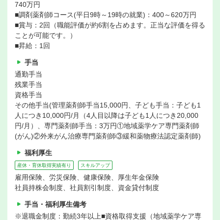
740万円
■調剤薬剤師コース(平日9時～19時の就業)：400～620万円
■賞与：2回（職能評価が約6割を占めます。正当な評価を得る
ことが可能です。）
■昇給：1回
手当
通勤手当
残業手当
資格手当
その他手当(管理薬剤師手当15,000円、子ども手当：子ども1
人につき10,000円/月（4人目以降は子ども1人につき20,000
円/月）、専門薬剤師手当：3万円①地域薬学ケア専門薬剤師
(がん)②外来がん治療専門薬剤師③緩和薬物療法認定薬剤師)
福利厚生
産休・育休取得実績有り
スキルアップ
雇用保険、労災保険、健康保険、厚生年金保険
社員持株会制度、社員割引制度、資金貸付制度
手当・福利厚生備考
※退職金制度：勤続3年以上■資格取得支援（地域薬学ケア専