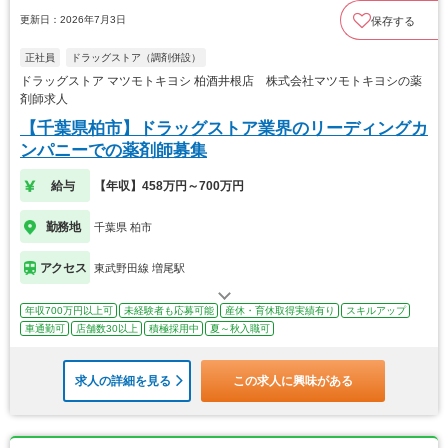
更新日：2026年7月3日
保存する
正社員
ドラッグストア（調剤併設）
ドラッグストア マツモトキヨシ 柏酒井根店 株式会社マツモトキヨシの薬
剤師求人
【千葉県柏市】ドラッグストア業界のリーディングカ
ンパニーでの薬剤師募集
給与
【年収】458万円～700万円
勤務地
千葉県 柏市
アクセス
東武野田線 増尾駅
年収700万円以上可
未経験者も応募可能
産休・育休取得実績有り
スキルアップ
車通勤可
店舗数30以上
積極採用中
夏～秋入職可
求人の詳細を見る
この求人に興味がある