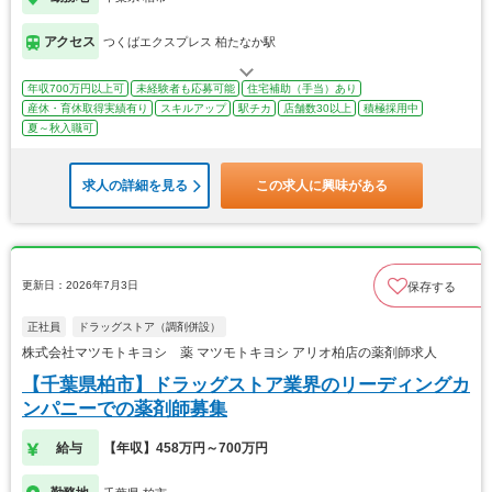
アクセス
つくばエクスプレス 柏たなか駅
年収700万円以上可
未経験者も応募可能
住宅補助（手当）あり
産休・育休取得実績有り
スキルアップ
駅チカ
店舗数30以上
積極採用中
夏～秋入職可
求人の詳細を見る
この求人に興味がある
更新日：2026年7月3日
保存する
正社員
ドラッグストア（調剤併設）
株式会社マツモトキヨシ 薬 マツモトキヨシ アリオ柏店の薬剤師求人
【千葉県柏市】ドラッグストア業界のリーディングカ
ンパニーでの薬剤師募集
給与
【年収】458万円～700万円