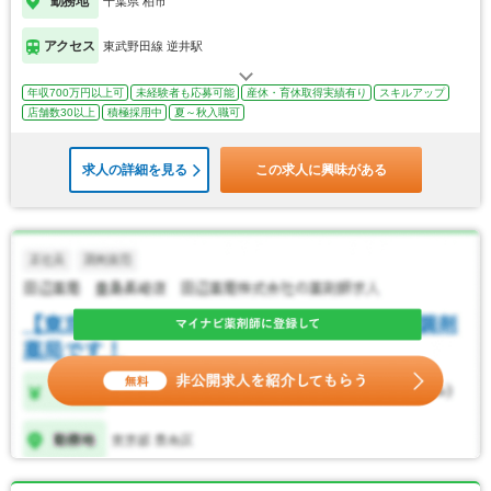
勤務地
千葉県 柏市
アクセス
東武野田線 逆井駅
年収700万円以上可
未経験者も応募可能
産休・育休取得実績有り
スキルアップ
店舗数30以上
積極採用中
夏～秋入職可
求人の詳細を見る
この求人に興味がある