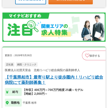
更新日：2026年5月26日
保存する
正社員
病院・クリニック
医療法人社団天宣会 北柏リハビリ総合病院の薬剤師求人
【千葉県柏市】最寄り駅より徒歩圏内！リハビリ総合
病院にて薬剤師募集！
【年収】400万円～700万円程度 25歳～モデル
給与
【時給】2,000円～
勤務地
千葉県 柏市