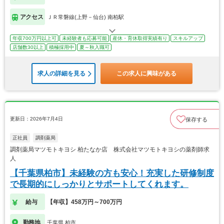
アクセス
ＪＲ常磐線(上野－仙台) 南柏駅
年収700万円以上可
未経験者も応募可能
産休・育休取得実績有り
スキルアップ
店舗数30以上
積極採用中
夏～秋入職可
求人の詳細を見る
この求人に興味がある
更新日：2026年7月4日
保存する
正社員
調剤薬局
調剤薬局マツモトキヨシ 柏たなか店 株式会社マツモトキヨシの薬剤師求
人
【千葉県柏市】未経験の方も安心！充実した研修制度
で長期的にしっかりとサポートしてくれます。
給与
【年収】458万円～700万円
勤務地
千葉県 柏市