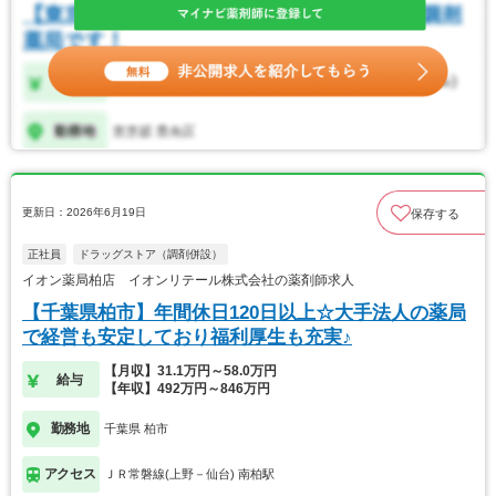
更新日：2026年6月19日
保存する
正社員
ドラッグストア（調剤併設）
イオン薬局柏店 イオンリテール株式会社の薬剤師求人
【千葉県柏市】年間休日120日以上☆大手法人の薬局
で経営も安定しており福利厚生も充実♪
【月収】31.1万円～58.0万円
給与
【年収】492万円～846万円
勤務地
千葉県 柏市
アクセス
ＪＲ常磐線(上野－仙台) 南柏駅