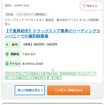
更新日：2026年7月3日
保存する
正社員
ドラッグストア（調剤併設）
ドラッグストア マツモトキヨシ 新柏店 株式会社マツモトキヨシの薬剤師
求人
【千葉県柏市】ドラッグストア業界のリーディングカ
ンパニーでの薬剤師募集
給与
【年収】458万円～700万円
勤務地
千葉県 柏市
アクセス
東武野田線 新柏駅
年収700万円以上可
未経験者も応募可能
産休・育休取得実績有り
スキルアップ
駅チカ
店舗数30以上
積極採用中
夏～秋入職可
求人の詳細を見る
この求人に興味がある