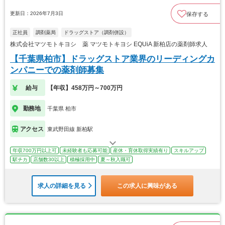
更新日：2026年7月3日
保存する
正社員
調剤薬局
ドラッグストア（調剤併設）
株式会社マツモトキヨシ 薬 マツモトキヨシ EQUiA 新柏店の薬剤師求人
【千葉県柏市】ドラッグストア業界のリーディングカ
ンパニーでの薬剤師募集
給与
【年収】458万円～700万円
勤務地
千葉県 柏市
アクセス
東武野田線 新柏駅
年収700万円以上可
未経験者も応募可能
産休・育休取得実績有り
スキルアップ
駅チカ
店舗数30以上
積極採用中
夏～秋入職可
求人の詳細を見る
この求人に興味がある