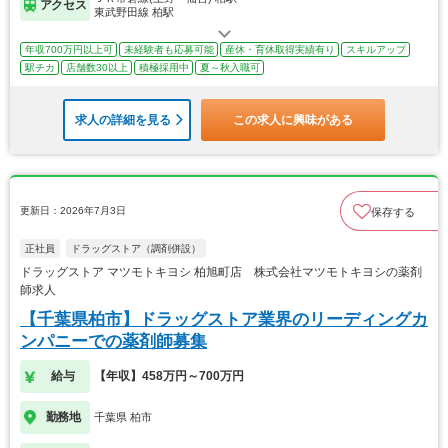
アクセス
東武野田線 柏駅
年収700万円以上可
未経験者も応募可能
産休・育休取得実績有り
スキルアップ
駅チカ
店舗数30以上
積極採用中
夏～秋入職可
求人の詳細を見る
この求人に興味がある
更新日：2026年7月3日
保存する
正社員
ドラッグストア（調剤併設）
ドラッグストア マツモトキヨシ 柏旭町店 株式会社マツモトキヨシの薬剤
師求人
【千葉県柏市】ドラッグストア業界のリーディングカ
ンパニーでの薬剤師募集
給与
【年収】458万円～700万円
勤務地
千葉県 柏市