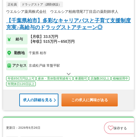
正社員
ドラッグストア（調剤併設）
ウエルシア薬局株式会社 ウエルシア柏南増尾7丁目店の薬剤師求人
【千葉県柏市】多彩なキャリアパスと子育て支援制度
充実♪高給与のドラッグストアチェーン◎
【月収】33.5万円
給与
【年収】515万円～650万円
勤務地
千葉県 柏市
アクセス
京成松戸線 常盤平駅
年収650万円以上可
産休・育休取得実績有り
車通勤可
店舗数30以上
積極採用中
年間休日120日以上
求人の詳細を見る
この求人に興味がある
更新日：2026年6月26日
保存する