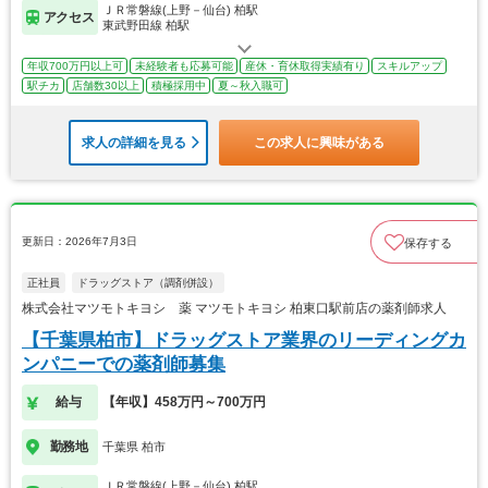
ＪＲ常磐線(上野－仙台) 柏駅
アクセス
東武野田線 柏駅
年収700万円以上可
未経験者も応募可能
産休・育休取得実績有り
スキルアップ
駅チカ
店舗数30以上
積極採用中
夏～秋入職可
求人の詳細を見る
この求人に興味がある
更新日：2026年7月3日
保存する
正社員
ドラッグストア（調剤併設）
株式会社マツモトキヨシ 薬 マツモトキヨシ 柏東口駅前店の薬剤師求人
【千葉県柏市】ドラッグストア業界のリーディングカ
ンパニーでの薬剤師募集
給与
【年収】458万円～700万円
勤務地
千葉県 柏市
ＪＲ常磐線(上野－仙台) 柏駅