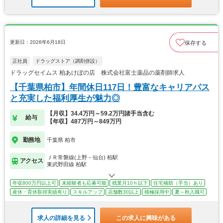
更新日：2026年6月18日
保存する
正社員
ドラッグストア（調剤併設）
ドラッグセイムス 柏あけぼの店 株式会社富士薬品の薬剤師求人
【千葉県柏市】年間休日117日！豊富なキャリアパス
と充実した福利厚生が魅力◎
【月収】34.4万円～59.2万円諸手当含む
給与
【年収】487万円～849万円
勤務地
千葉県 柏市
ＪＲ常磐線(上野－仙台) 柏駅
アクセス
東武野田線 柏駅
年収800万円以上可
未経験者も応募可能
残業月10ｈ以下
住宅補助（手当）あり
産休・育休取得実績有り
スキルアップ
店舗数30以上
積極採用中
夏～秋入職可
求人の詳細を見る
この求人に興味がある