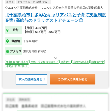
正社員
ドラッグストア（調剤併設）
ウエルシア薬局株式会社 ウエルシア柏光ケ丘麗澤大学前店の薬剤師求人
【千葉県柏市】多彩なキャリアパスと子育て支援制度
充実♪高給与のドラッグストアチェーン◎
【月収】33.5万円
給与
【年収】515万円～650万円
勤務地
千葉県 柏市
アクセス
東武野田線 新柏駅
年収650万円以上可
産休・育休取得実績有り
車通勤可
店舗数30以上
積極採用中
年間休日120日以上
求人の詳細を見る
この求人に興味がある