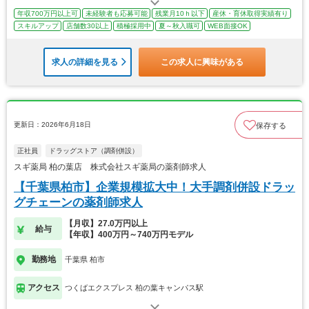
年収700万円以上可
未経験者も応募可能
残業月10ｈ以下
産休・育休取得実績有り
スキルアップ
店舗数30以上
積極採用中
夏～秋入職可
WEB面接OK
求人の詳細を見る
この求人に興味がある
更新日：2026年6月18日
保存する
正社員
ドラッグストア（調剤併設）
スギ薬局 柏の葉店 株式会社スギ薬局の薬剤師求人
【千葉県柏市】企業規模拡大中！大手調剤併設ドラッ
グチェーンの薬剤師求人
【月収】27.0万円以上
給与
【年収】400万円～740万円モデル
勤務地
千葉県 柏市
アクセス
つくばエクスプレス 柏の葉キャンパス駅