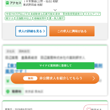
ＪＲ常磐線(上野－仙台) 柏駅
アクセス
東武野田線 柏駅
年収700万円以上可
未経験者も応募可能
産休・育休取得実績有り
スキルアップ
駅チカ
店舗数30以上
積極採用中
夏～秋入職可
求人の詳細を見る
この求人に興味がある
更新日：2026年6月28日
保存する