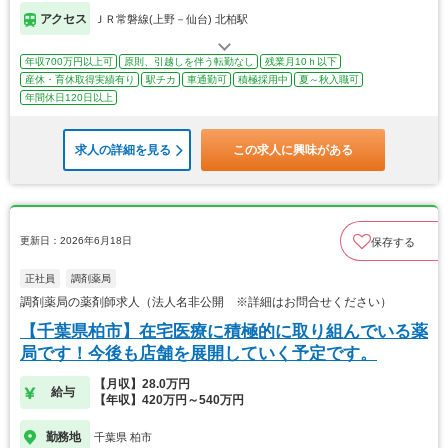
アクセス
ＪＲ常磐線(上野－仙台) 北柏駅
年収700万円以上可
原則、引越しを伴う転勤なし
残業月10ｈ以下
産休・育休取得実績有り
駅チカ
車通勤可
積極採用中
夏～秋入職可
年間休日120日以上
求人の詳細を見る
この求人に興味がある
更新日：2026年6月18日
保存する
正社員
調剤薬局
調剤薬局の薬剤師求人（法人名非公開 ※詳細はお問合せください）
【千葉県柏市】在宅医療に積極的に取り組んでいる薬
局です！今後も店舗を展開していく予定です。
【月収】28.0万円
給与
【年収】420万円～540万円
勤務地
千葉県 柏市