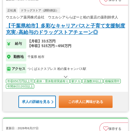
正社員
ドラッグストア（調剤併設）
ウエルシア薬局株式会社 ウエルシアららぽーと柏の葉店の薬剤師求人
【千葉県柏市】多彩なキャリアパスと子育て支援制度
充実♪高給与のドラッグストアチェーン◎
【月収】33.5万円
給与
【年収】515万円～650万円
勤務地
千葉県 柏市
アクセス
つくばエクスプレス 柏の葉キャンパス駅
年収650万円以上可
産休・育休取得実績有り
駅チカ
店舗数30以上
積極採用中
年間休日120日以上
求人の詳細を見る
この求人に興味がある
更新日：2026年6月27日
保存する