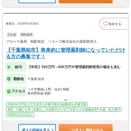
更新日：2026年5月26日
保存する
正社員
調剤薬局
フローラ薬局 柏駅前店 ソユーズ株式会社の薬剤師求人
【千葉県柏市】将来的に管理薬剤師になっていただけ
る方の募集です！
給与
【年収】550万円～600万円※管理薬剤師登用の場合も含む
勤務地
千葉県 柏市
ＪＲ常磐線(上野－仙台) 柏駅
アクセス
東武野田線 柏駅
年収600万円以上可
新卒も応募可能
未経験者も応募可能
原則、引越しを伴う転勤なし
残業月10ｈ以下
駅チカ
積極採用中
夏～秋入職可
年間休日120日以上
求人の詳細を見る
この求人に興味がある