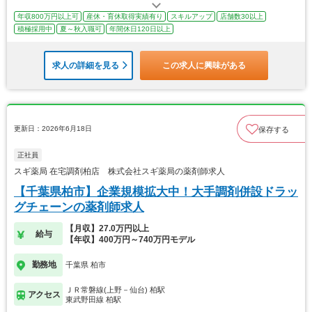
年収800万円以上可
産休・育休取得実績有り
スキルアップ
店舗数30以上
積極採用中
夏～秋入職可
年間休日120日以上
求人の詳細を見る
この求人に興味がある
更新日：2026年6月18日
保存する
正社員
スギ薬局 在宅調剤柏店 株式会社スギ薬局の薬剤師求人
【千葉県柏市】企業規模拡大中！大手調剤併設ドラッ
グチェーンの薬剤師求人
【月収】27.0万円以上
給与
【年収】400万円～740万円モデル
勤務地
千葉県 柏市
ＪＲ常磐線(上野－仙台) 柏駅
アクセス
東武野田線 柏駅