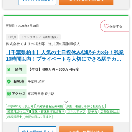
更新日：2026年6月18日
保存する
正社員
ドラッグストア（調剤併設）
株式会社くすりの福太郎 逆井店の薬剤師求人
【千葉県柏市】人気の土日祝休み◎駅チカ3分！残業
10時間以内！プライベートを大切にできる駅チカ薬
局
給与
【年収】460万円～600万円程度
勤務地
千葉県 柏市
アクセス
東武野田線 逆井駅
年収600万円以上可
未経験者も応募可能
原則、引越しを伴う転勤なし
残業月10ｈ以下
産休・育休取得実績有り
スキルアップ
駅チカ
店舗数30以上
積極採用中
年間休日120日以上