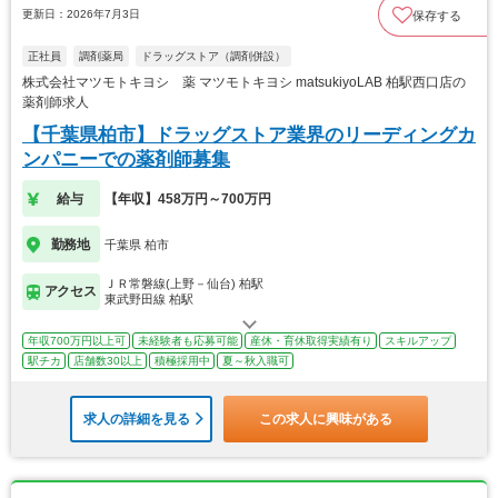
更新日：2026年7月3日
保存する
正社員
調剤薬局
ドラッグストア（調剤併設）
株式会社マツモトキヨシ 薬 マツモトキヨシ matsukiyoLAB 柏駅西口店の
薬剤師求人
【千葉県柏市】ドラッグストア業界のリーディングカ
ンパニーでの薬剤師募集
給与
【年収】458万円～700万円
勤務地
千葉県 柏市
ＪＲ常磐線(上野－仙台) 柏駅
アクセス
東武野田線 柏駅
年収700万円以上可
未経験者も応募可能
産休・育休取得実績有り
スキルアップ
駅チカ
店舗数30以上
積極採用中
夏～秋入職可
求人の詳細を見る
この求人に興味がある