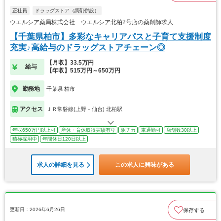
正社員
ドラッグストア（調剤併設）
ウエルシア薬局株式会社 ウエルシア北柏2号店の薬剤師求人
【千葉県柏市】多彩なキャリアパスと子育て支援制度
充実♪高給与のドラッグストアチェーン◎
【月収】33.5万円
給与
【年収】515万円～650万円
勤務地
千葉県 柏市
アクセス
ＪＲ常磐線(上野－仙台) 北柏駅
年収650万円以上可
産休・育休取得実績有り
駅チカ
車通勤可
店舗数30以上
積極採用中
年間休日120日以上
求人の詳細を見る
この求人に興味がある
更新日：2026年6月26日
保存する