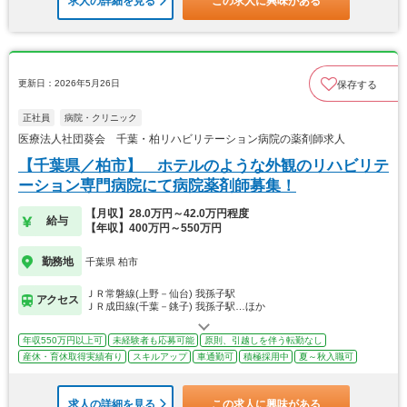
求人の詳細を見る
この求人に興味がある
更新日：2026年5月26日
保存する
正社員
病院・クリニック
医療法人社団葵会 千葉・柏リハビリテーション病院の薬剤師求人
【千葉県／柏市】 ホテルのような外観のリハビリテ
ーション専門病院にて病院薬剤師募集！
【月収】28.0万円～42.0万円程度
給与
【年収】400万円～550万円
勤務地
千葉県 柏市
ＪＲ常磐線(上野－仙台) 我孫子駅
アクセス
ＪＲ成田線(千葉－銚子) 我孫子駅…ほか
年収550万円以上可
未経験者も応募可能
原則、引越しを伴う転勤なし
産休・育休取得実績有り
スキルアップ
車通勤可
積極採用中
夏～秋入職可
求人の詳細を見る
この求人に興味がある