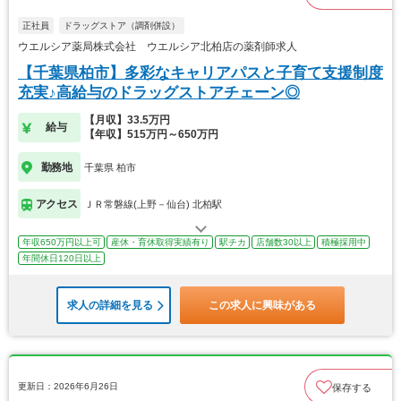
正社員
ドラッグストア（調剤併設）
ウエルシア薬局株式会社 ウエルシア北柏店の薬剤師求人
【千葉県柏市】多彩なキャリアパスと子育て支援制度
充実♪高給与のドラッグストアチェーン◎
【月収】33.5万円
給与
【年収】515万円～650万円
勤務地
千葉県 柏市
アクセス
ＪＲ常磐線(上野－仙台) 北柏駅
年収650万円以上可
産休・育休取得実績有り
駅チカ
店舗数30以上
積極採用中
年間休日120日以上
求人の詳細を見る
この求人に興味がある
更新日：2026年6月26日
保存する