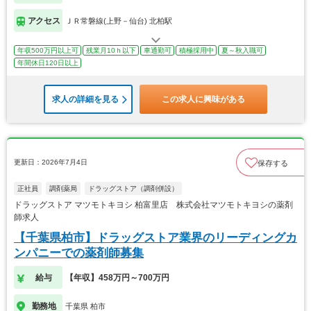
アクセス
ＪＲ常磐線(上野－仙台) 北柏駅
年収500万円以上可
残業月10ｈ以下
車通勤可
積極採用中
夏～秋入職可
年間休日120日以上
求人の詳細を見る
この求人に興味がある
更新日：2026年7月4日
保存する
正社員
調剤薬局
ドラッグストア（調剤併設）
ドラッグストア マツモトキヨシ 柏富里店 株式会社マツモトキヨシの薬剤
師求人
【千葉県柏市】ドラッグストア業界のリーディングカ
ンパニーでの薬剤師募集
給与
【年収】458万円～700万円
勤務地
千葉県 柏市