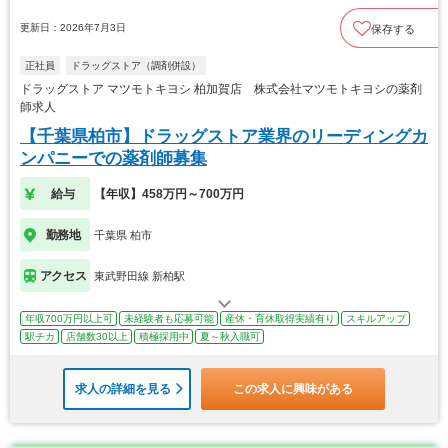
更新日：2026年7月3日
保存する
正社員
ドラッグストア（調剤併設）
ドラッグストア マツモトキヨシ 柏加賀店 株式会社マツモトキヨシの薬剤
師求人
【千葉県柏市】ドラッグストア業界のリーディングカ
ンパニーでの薬剤師募集
給与
【年収】458万円～700万円
勤務地
千葉県 柏市
アクセス
東武野田線 新柏駅
年収700万円以上可
未経験者も応募可能
産休・育休取得実績有り
スキルアップ
駅チカ
店舗数30以上
積極採用中
夏～秋入職可
求人の詳細を見る
この求人に興味がある