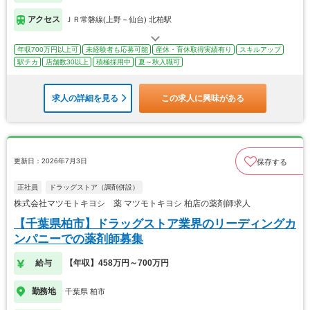
アクセス
ＪＲ常磐線(上野－仙台) 北柏駅
年収700万円以上可
未経験者も応募可能
産休・育休取得実績有り
スキルアップ
駅チカ
店舗数30以上
積極採用中
夏～秋入職可
求人の詳細を見る
この求人に興味がある
更新日：2026年7月3日
保存する
正社員
ドラッグストア（調剤併設）
株式会社マツモトキヨシ 薬 マツモトキヨシ 柏店の薬剤師求人
【千葉県柏市】ドラッグストア業界のリーディングカ
ンパニーでの薬剤師募集
給与
【年収】458万円～700万円
勤務地
千葉県 柏市