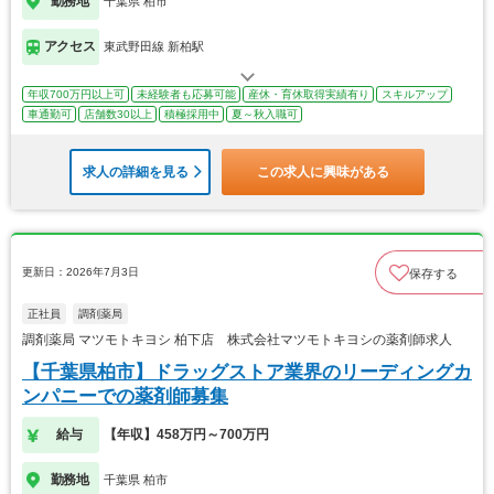
勤務地
千葉県 柏市
アクセス
東武野田線 新柏駅
年収700万円以上可
未経験者も応募可能
産休・育休取得実績有り
スキルアップ
車通勤可
店舗数30以上
積極採用中
夏～秋入職可
求人の詳細を見る
この求人に興味がある
更新日：2026年7月3日
保存する
正社員
調剤薬局
調剤薬局 マツモトキヨシ 柏下店 株式会社マツモトキヨシの薬剤師求人
【千葉県柏市】ドラッグストア業界のリーディングカ
ンパニーでの薬剤師募集
給与
【年収】458万円～700万円
勤務地
千葉県 柏市