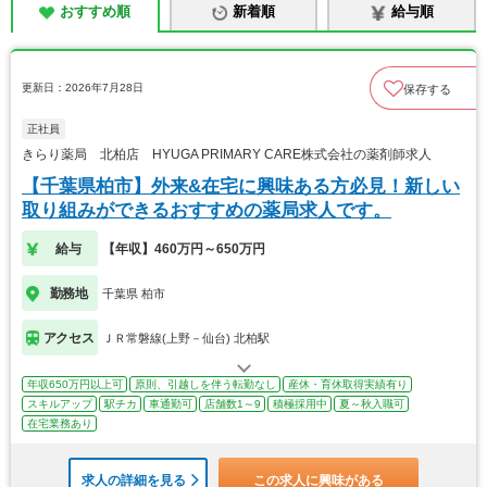
おすすめ順
新着順
給与順
更新日：2026年7月28日
保存する
正社員
きらり薬局 北柏店 HYUGA PRIMARY CARE株式会社の薬剤師求人
【千葉県柏市】外来&在宅に興味ある方必見！新しい
取り組みができるおすすめの薬局求人です。
給与
【年収】460万円～650万円
勤務地
千葉県 柏市
アクセス
ＪＲ常磐線(上野－仙台) 北柏駅
年収650万円以上可
原則、引越しを伴う転勤なし
産休・育休取得実績有り
スキルアップ
駅チカ
車通勤可
店舗数1～9
積極採用中
夏～秋入職可
在宅業務あり
求人の詳細を見る
この求人に興味がある