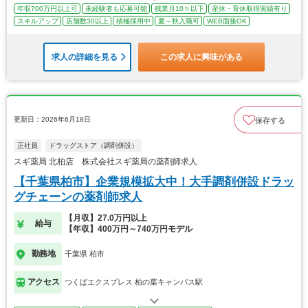
年収700万円以上可
未経験者も応募可能
残業月10ｈ以下
産休・育休取得実績有り
スキルアップ
店舗数30以上
積極採用中
夏～秋入職可
WEB面接OK
求人の詳細を見る
この求人に興味がある
更新日：2026年6月18日
保存する
正社員
ドラッグストア（調剤併設）
スギ薬局 北柏店 株式会社スギ薬局の薬剤師求人
【千葉県柏市】企業規模拡大中！大手調剤併設ドラッ
グチェーンの薬剤師求人
【月収】27.0万円以上
給与
【年収】400万円～740万円モデル
勤務地
千葉県 柏市
アクセス
つくばエクスプレス 柏の葉キャンパス駅