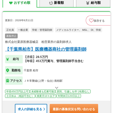
おすすめ順
新着順
給与順
更新日：2026年6月11日
保存する
正社員
一般企業
学術・管理薬剤師
メディカルライター、 MSL、 DI、学術
募集停止
株式会社栗原医療器械店 柏営業所の薬剤師求人
【千葉県柏市】医療機器商社の管理薬剤師
【月収】28.5万円
給与
【年収】453万円賞与、管理薬剤師手当含む
勤務地
千葉県 柏市
アクセス
ＪＲ常磐線(上野－仙台) 南柏駅
年収450万円以上可
未経験者も応募可能
原則、引越しを伴う転勤なし
土日休み（相談可含む）
残業月10ｈ以下
年間休日120日以上
求人の詳細を見る
最新の募集状況を問い合わせる