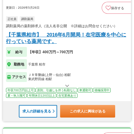
更新日：2026年5月26日
保存する
正社員
調剤薬局
調剤薬局の薬剤師求人（法人名非公開 ※詳細はお問合せください）
【千葉県柏市】 2016年6月開局！在宅医療を中心に
行っている薬局です。
給与
【年収】400万円～700万円
勤務地
千葉県 柏市
ＪＲ常磐線(上野－仙台) 柏駅
アクセス
東武野田線 柏駅
年収700万円以上可
原則、引越しを伴う転勤なし
車通勤可
積極採用中
夏～秋入職可
年間休日120日以上
在宅業務あり
求人の詳細を見る
この求人に興味がある