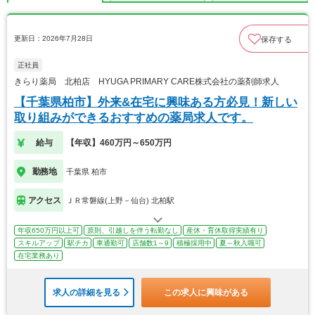
更新日：2026年7月28日
保存する
正社員
きらり薬局 北柏店 HYUGA PRIMARY CARE株式会社の薬剤師求人
【千葉県柏市】外来&在宅に興味ある方必見！新しい
取り組みができるおすすめの薬局求人です。
給与
【年収】460万円～650万円
勤務地
千葉県 柏市
アクセス
ＪＲ常磐線(上野－仙台) 北柏駅
年収650万円以上可
原則、引越しを伴う転勤なし
産休・育休取得実績有り
スキルアップ
駅チカ
車通勤可
店舗数1～9
積極採用中
夏～秋入職可
在宅業務あり
求人の詳細を見る
この求人に興味がある