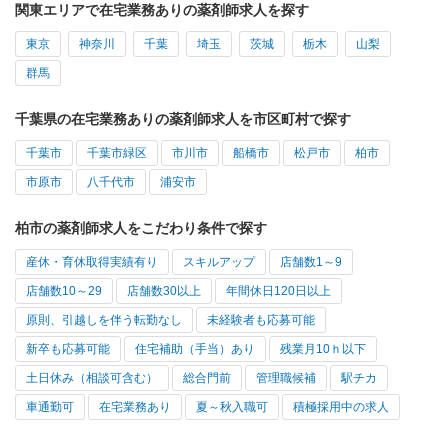
関東エリアで在宅業務ありの薬剤師求人を探す
東京
神奈川
千葉
埼玉
茨城
栃木
山梨
群馬
千葉県の在宅業務ありの薬剤師求人を市区町村で探す
千葉市
千葉市緑区
市川市
船橋市
松戸市
柏市
市原市
八千代市
浦安市
柏市の薬剤師求人をこだわり条件で探す
産休・育休取得実績有り
スキルアップ
店舗数1～9
店舗数10～29
店舗数30以上
年間休日120日以上
原則、引越しを伴う転勤なし
未経験者も応募可能
新卒も応募可能
住宅補助（手当）あり
残業月10ｈ以下
土日休み（相談可含む）
総合門前
管理職候補
駅チカ
車通勤可
在宅業務あり
夏～秋入職可
積極採用中の求人