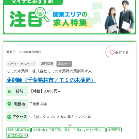
更新日：2025年8月20日
保存する
パート・アルバイト
調剤薬局
募集停止
モミの木薬局 株式会社モミの木薬局の薬剤師求人
薬剤師（千葉県柏市／モミの木薬局）
給与
【時給】2,000円～
勤務地
千葉県 柏市
アクセス
つくばエクスプレス 柏の葉キャンパス駅
新卒も応募可能
未経験者も応募可能
原則、引越しを伴う転勤なし
車通勤可
在宅業務あり