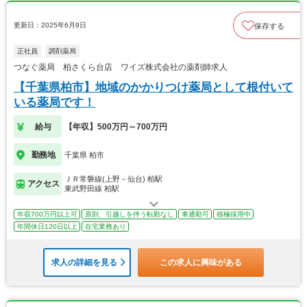
更新日：2025年6月9日
保存する
正社員
調剤薬局
つなぐ薬局 柏さくら台店 ワイズ株式会社の薬剤師求人
【千葉県柏市】地域のかかりつけ薬局として根付いて
いる薬局です！
給与
【年収】500万円～700万円
勤務地
千葉県 柏市
ＪＲ常磐線(上野－仙台) 柏駅
アクセス
東武野田線 柏駅
年収700万円以上可
原則、引越しを伴う転勤なし
車通勤可
積極採用中
年間休日120日以上
在宅業務あり
求人の詳細を見る
この求人に興味がある