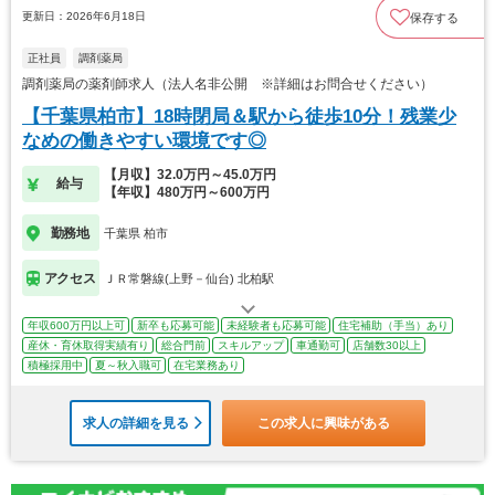
更新日：2026年6月18日
保存する
正社員
調剤薬局
調剤薬局の薬剤師求人（法人名非公開 ※詳細はお問合せください）
【千葉県柏市】18時閉局＆駅から徒歩10分！残業少
なめの働きやすい環境です◎
【月収】32.0万円～45.0万円
給与
【年収】480万円～600万円
勤務地
千葉県 柏市
アクセス
ＪＲ常磐線(上野－仙台) 北柏駅
年収600万円以上可
新卒も応募可能
未経験者も応募可能
住宅補助（手当）あり
産休・育休取得実績有り
総合門前
スキルアップ
車通勤可
店舗数30以上
積極採用中
夏～秋入職可
在宅業務あり
求人の詳細を見る
この求人に興味がある