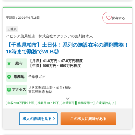
更新日：2026年6月18日
保存する
正社員
ハピシア薬局柏店 株式会社エクラシアの薬剤師求人
【千葉県柏市】土日休！系列の施設在宅の調剤業務！
18時まで勤務でWLB◎
【月収】41.6万円～47.8万円程度
給与
【年収】500万円～650万円程度
勤務地
千葉県 柏市
ＪＲ常磐線(上野－仙台) 柏駅
アクセス
東武野田線 柏駅
年収650万円以上可
残業月10ｈ以下
車通勤可
積極採用中
在宅業務あり
求人の詳細を見る
この求人に興味がある