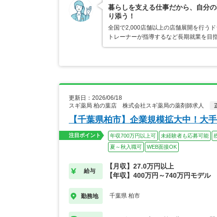
暮らしを支える仕事だから、自分の
り添う！
全国で2,000店舗以上の店舗展開を行
トレーナーが指導するなど長期就業を目指
更新日：2026/06/18
スギ薬局 柏の葉店 株式会社スギ薬局の薬剤師求人
【千葉県柏市】企業規模拡大中！大手
注目ポイント
年収700万円以上可
未経験者も応募可能
夏～秋入職可
WEB面接OK
【月収】27.0万円以上
給与
【年収】400万円～740万円モデル
千葉県 柏市
勤務地