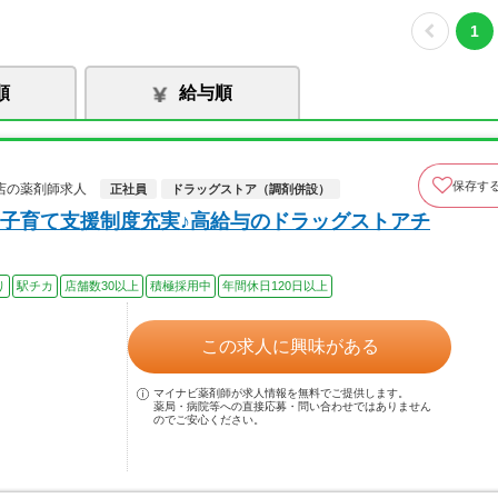
1
順
給与順
保存す
店の薬剤師求人
正社員
ドラッグストア（調剤併設）
子育て支援制度充実♪高給与のドラッグストアチ
り
駅チカ
店舗数30以上
積極採用中
年間休日120日以上
この求人に興味がある
マイナビ薬剤師が求人情報を無料でご提供します。
薬局・病院等への直接応募・問い合わせではありません
のでご安心ください。