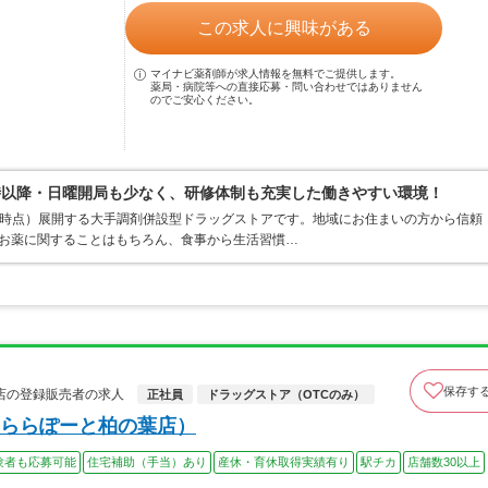
この求人に興味がある
マイナビ薬剤師が求人情報を無料でご提供します。
薬局・病院等への直接応募・問い合わせではありません
のでご安心ください。
時以降・日曜開局も少なく、研修体制も充実した働きやすい環境！
1月末時点）展開する大手調剤併設型ドラッグストアです。地域にお住まいの方から信頼
てお薬に関することはもちろん、食事から生活習慣…
保存す
店の登録販売者の求人
正社員
ドラッグストア（OTCのみ）
ららぽーと柏の葉店）
験者も応募可能
住宅補助（手当）あり
産休・育休取得実績有り
駅チカ
店舗数30以上