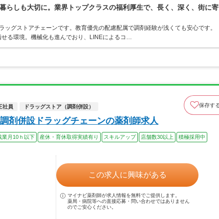
暮らしも大切に。業界トップクラスの福利厚生で、長く、深く、街に寄
うドラッグストアチェーンです。教育優先の配慮配属で調剤経験が浅くても安心です。
せる環境。機械化も進んでおり、LINEによるコ…
保存す
正社員
ドラッグストア（調剤併設）
調剤併設ドラッグチェーンの薬剤師求人
残業月10ｈ以下
産休・育休取得実績有り
スキルアップ
店舗数30以上
積極採用中
この求人に興味がある
マイナビ薬剤師が求人情報を無料でご提供します。
薬局・病院等への直接応募・問い合わせではありません
のでご安心ください。