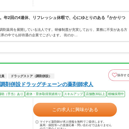
。年2回の4連休、リフレッシュ休暇で、心にゆとりのある『かかりつ
ア・調剤薬局を展開している法人です。研修制度が充実しており、業務に不安がある方
界の中でも好待遇の企業でございます。 街のか…
保存す
社員
ドラッグストア（調剤併設）
調剤併設ドラッグチェーンの薬剤師求人
補助（手当）あり
産休・育休取得実績有り
スキルアップ
店舗数30以上
積極採用中
この求人に興味がある
マイナビ薬剤師が求人情報を無料でご提供します。
薬局・病院等への直接応募・問い合わせではありません
のでご安心ください。