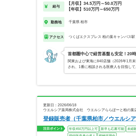
【月収】34.5万円～50.0万円
給与
【年収】510万円～650万円
千葉県 柏市
勤務地
つくばエクスプレス 柏の葉キャンパス駅
アクセス
首都圏中心で経営基盤も安定！20
関東および東海に840店舗（2026年
され、1番に相談される医療人を目指し
更新日：2026/06/18
ウエルシア薬局株式会社 ウエルシアららぽーと柏の葉
登録販売者（千葉県柏市／ウエルシア
注目ポイント
年収450万円以上可
新卒も応募可能
未経
登録販売者の求人
積極採用中