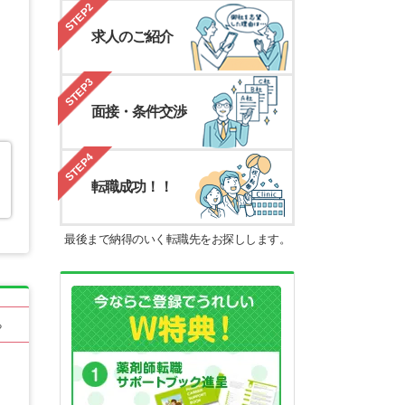
STEP2
求人のご紹介
STEP3
面接・条件交渉
STEP4
転職成功！！
最後まで納得のいく転職先をお探しします。
る