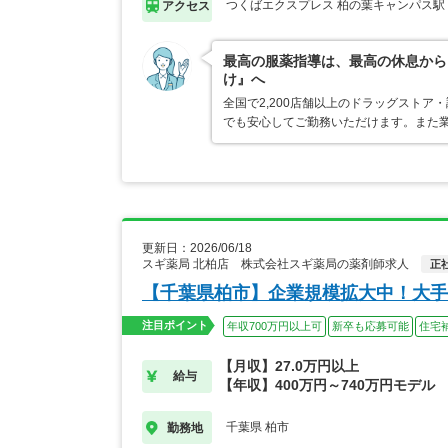
つくばエクスプレス 柏の葉キャンパス駅
アクセス
最高の服薬指導は、最高の休息から
け』へ
全国で2,200店舗以上のドラッグスト
でも安心してご勤務いただけます。また業
更新日：2026/06/18
スギ薬局 北柏店 株式会社スギ薬局の薬剤師求人
正
【千葉県柏市】企業規模拡大中！大手
注目ポイント
年収700万円以上可
新卒も応募可能
住宅
【月収】27.0万円以上
給与
【年収】400万円～740万円モデル
千葉県 柏市
勤務地