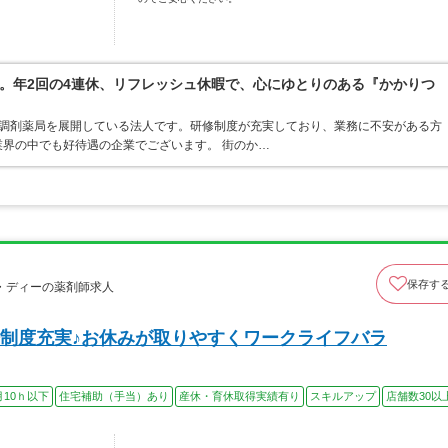
。年2回の4連休、リフレッシュ休暇で、心にゆとりのある『かかりつ
ア・調剤薬局を展開している法人です。研修制度が充実しており、業務に不安がある方
界の中でも好待遇の企業でございます。 街のか…
保存す
・ディーの薬剤師求人
制度充実♪お休みが取りやすくワークライフバラ
月10ｈ以下
住宅補助（手当）あり
産休・育休取得実績有り
スキルアップ
店舗数30以