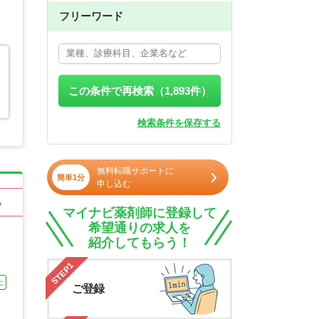
フリーワード
この条件で再検索（
1,893
件）
検索条件を保存する
無料転職サポートに
簡単1分
申し込む
る
マイナビ薬剤師に登録して
希望通りの求人を
紹介してもらう！
STEP1
上
ご登録