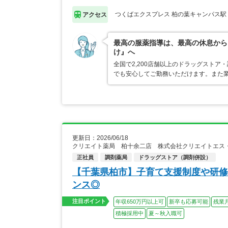
つくばエクスプレス 柏の葉キャンパス駅
アクセス
最高の服薬指導は、最高の休息から
け』へ
全国で2,200店舗以上のドラッグスト
でも安心してご勤務いただけます。また業
更新日：2026/06/18
クリエイト薬局 柏十余二店 株式会社クリエイトエス
正社員
調剤薬局
ドラッグストア（調剤併設）
【千葉県柏市】子育て支援制度や研修
ンス◎
注目ポイント
年収650万円以上可
新卒も応募可能
残業
積極採用中
夏～秋入職可