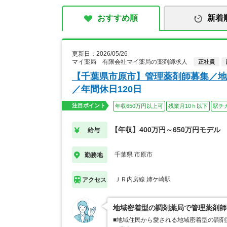
おすすめ順
新着
更新日：2026/05/26
マイ薬局 有限会社マイ薬局の薬剤師求人
正社員
【千葉県市原市】管理薬剤師募集／地
／年間休日120日
注目ポイント
年収650万円以上可
残業月10ｈ以下
駅チ
【年収】400万円～650万円モデル
給与
千葉県 市原市
勤務地
ＪＲ内房線 姉ケ崎駅
アクセス
地域密着型の調剤薬局で管理薬剤師
■地域住民から愛される地域密着型の調剤