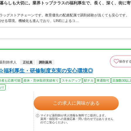
暮らしも大切に。業界トップクラスの福利厚生で、長く、深く、街に寄
うドラッグストアチェーンです。教育優先の配慮配属で調剤経験が浅くても安心です。
せる環境。機械化も進んでおり、LINEによるコ…
保存す
薬剤師求人
正社員
調剤薬局
上☆福利厚生・研修制度充実の安心環境◎
験者も応募可能
産休・育休取得実績有り
スキルアップ
駅チカ
車通勤可
店舗数30以
あり
この求人に興味がある
マイナビ薬剤師が求人情報を無料でご提供します。
薬局・病院等への直接応募・問い合わせではありません
のでご安心ください。