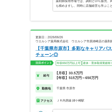
薬剤師採用市場では、調剤とOTC販売、
も積めますし、同時に店舗経営も学ぶこ
更新日：2026/06/26
ウエルシア薬局株式会社 ウエルシア市原姉崎店の薬剤
【千葉県市原市】多彩なキャリアパス
チェーン◎
注目ポイント
年収650万円以上可
産休・育休取得実績有
【月収】33.5万円
給与
【年収】515万円～650万円
千葉県 市原市
勤務地
ＪＲ内房線 姉ケ崎駅
アクセス