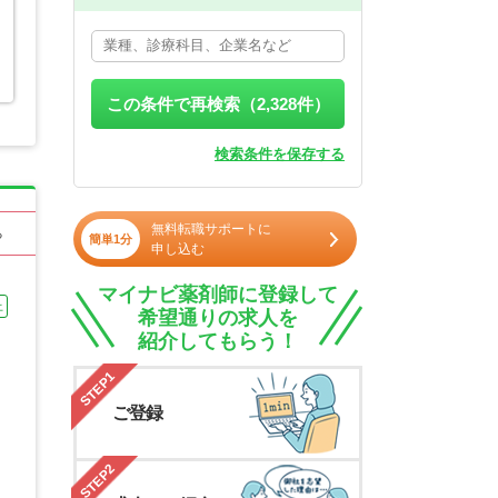
この条件で再検索（
2,328
件）
検索条件を保存する
無料転職サポートに
る
簡単1分
申し込む
マイナビ薬剤師に登録して
上
希望通りの求人を
紹介してもらう！
STEP1
ご登録
STEP2