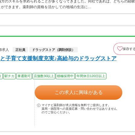
両方のスキルを求められることが多くなってきました。同社であれば、どちらの経験
とができます。薬剤師の資格を活かしての地域の生活に…
保存す
師求人
正社員
ドラッグストア（調剤併設）
と子育て支援制度充実♪高給与のドラッグストア
り
駅チカ
車通勤可
店舗数30以上
積極採用中
年間休日120日以上
この求人に興味がある
マイナビ薬剤師が求人情報を無料でご提供します。
薬局・病院等への直接応募・問い合わせではありません
のでご安心ください。