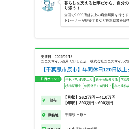
暮らしを支える仕事だから、自分の
り添う！
全国で2,000店舗以上の店舗展開を行
トレーナーが指導するなど長期就業を目指
更新日：2026/06/18
ユニスマイル薬局 だいした店 株式会社ユニスマイルの
【千葉県市原市】年間休日120日以
注目ポイント
年収600万円以上可
新卒も応募可能
未経
積極採用中
年間休日120日以上
在宅業務
【月収】26.2万円～41.0万円
給与
【年収】393万円～600万円
千葉県 市原市
勤務地