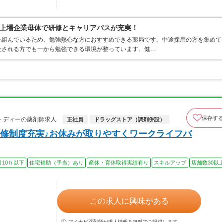
上場企業母体で研修とキャリアパスが充実！
を組んでいるため、勉強熱心な方におすすめできる薬局です。中途採用の方を集めて
社される方でも一から勉強できる環境が整っています。健…
保存す
・ディーの薬剤師求人
正社員
ドラッグストア（調剤併設）
修制度充実♪お休みが取りやすくワークライフバ
月10ｈ以下
住宅補助（手当）あり
産休・育休取得実績有り
スキルアップ
店舗数30以
この求人に興味がある
マイナビ薬剤師が求人情報を無料でご提供します。