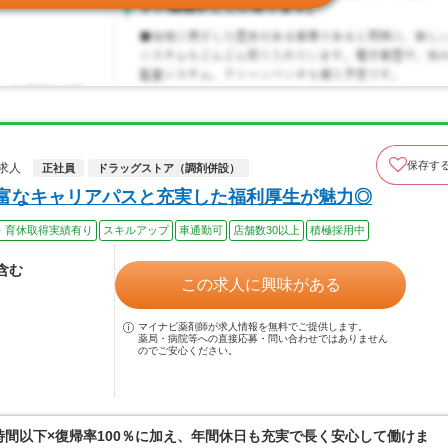
保存す
求人
正社員
ドラッグストア（調剤併設）
豊富なキャリアパスと充実した福利厚生が魅力◎
・育休取得実績有り
スキルアップ
車通勤可
店舗数30以上
積極採用中
当含む
この求人に興味がある
マイナビ薬剤師が求人情報を無料でご提供します。
薬局・病院等への直接応募・問い合わせではありません
のでご安心ください。
0時間以下×復帰率100％に加え、年間休日も充実で長く安心して働けま