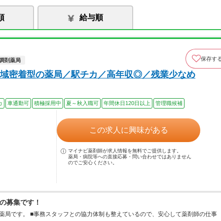
順
給与順
保存す
調剤薬局
域密着型の薬局／駅チカ／高年収◎／残業少なめ
カ
車通勤可
積極採用中
夏～秋入職可
年間休日120日以上
管理職候補
この求人に興味がある
マイナビ薬剤師が求人情報を無料でご提供します。
薬局・病院等への直接応募・問い合わせではありません
のでご安心ください。
の募集です！
薬局です。 ■事務スタッフとの協力体制も整えているので、安心して薬剤師の仕事