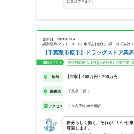
に専念できます。
更新日：2026/07/04
調剤薬局 マツモトキヨシ 市原あおばだい店 株式会社
【千葉県市原市】ドラッグストア業界
注目ポイント
年収700万円以上可
未経験者も応募可能
【年収】458万円～700万円
給与
千葉県 市原市
勤務地
ＪＲ内房線 姉ケ崎駅
アクセス
自分らしく働く。それが、いい仕事
尊重します。