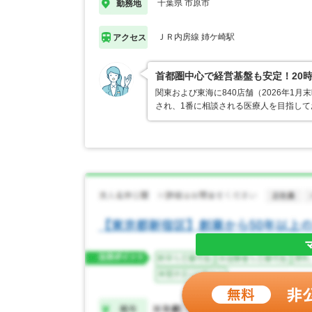
千葉県 市原市
勤務地
ＪＲ内房線 姉ケ崎駅
アクセス
首都圏中心で経営基盤も安定！20
関東および東海に840店舗（2026年
され、1番に相談される医療人を目指し