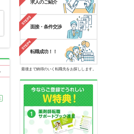
求人のご紹介
STEP3
面接・条件交渉
STEP4
転職成功！！
最後まで納得のいく転職先をお探しします。
る
上