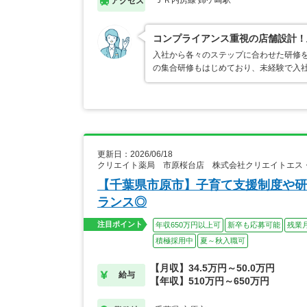
ＪＲ内房線 姉ケ崎駅
アクセス
コンプライアンス重視の店舗設計！
入社から各々のステップに合わせた研修
の集合研修もはじめており、未経験で入
更新日：2026/06/18
クリエイト薬局 市原桜台店 株式会社クリエイトエス
【千葉県市原市】子育て支援制度や研
ランス◎
注目ポイント
年収650万円以上可
新卒も応募可能
残業
積極採用中
夏～秋入職可
【月収】34.5万円～50.0万円
給与
【年収】510万円～650万円