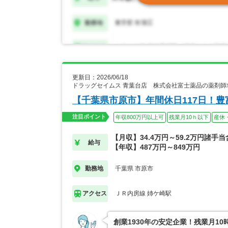
更新日：2026/06/18
ドラッグセイムス 青葉台店 株式会社富士薬品の薬剤師
【千葉県市原市】年間休日117日！
注目ポイント
年収800万円以上可
残業月10ｈ以下
産休
【月収】34.4万円～59.2万円諸手
給与
【年収】487万円～849万円
千葉県 市原市
勤務地
ＪＲ内房線 姉ケ崎駅
アクセス
創業1930年の安定企業！残業月1