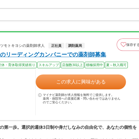
保存す
マツモトキヨシの薬剤師求人
正社員
調剤薬局
のリーディングカンパニーでの薬剤師募集
産休・育休取得実績有り
スキルアップ
店舗数30以上
積極採用中
夏～秋入職可
この求人に興味がある
マイナビ薬剤師が求人情報を無料でご提供します。
薬局・病院等への直接応募・問い合わせではありません
のでご安心ください。
の第一歩。選択的週休3日制や身だしなみの自由化で、あなたの個性を