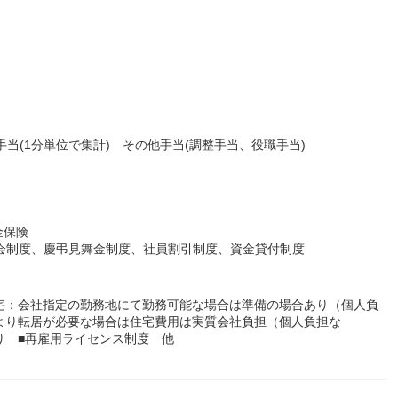
手当(1分単位で集計) その他手当(調整手当、役職手当)
金保険
株会制度、慶弔見舞金制度、社員割引制度、資金貸付制度
宅：会社指定の勤務地にて勤務可能な場合は準備の場合あり（個人負
より転居が必要な場合は住宅費用は実質会社負担（個人負担な
り ■再雇用ライセンス制度 他