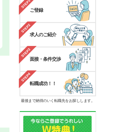
STEP1
ご登録
STEP2
求人のご紹介
STEP3
面接・条件交渉
STEP4
転職成功！！
最後まで納得のいく転職先をお探しします。