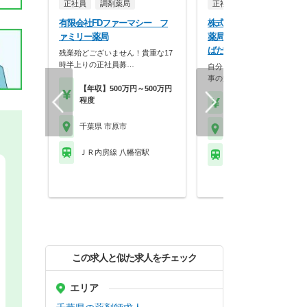
正社員
調剤薬局
正社員
調剤薬局
有限会社FDファーマシー フ
株式会社マツモトキヨシ 
ァミリー薬局
薬局 マツモトキヨシ 市原
ばだい店
残業殆どございません！貴重な17
時半上りの正社員募…
自分らしく働く。それが、い
事の第一歩。選択的週…
【年収】500万円～500万円
程度
【年収】458万円～70
千葉県 市原市
千葉県 市原市
ＪＲ内房線 八幡宿駅
ＪＲ内房線 姉ケ崎駅
この求人と似た求人をチェック
エリア