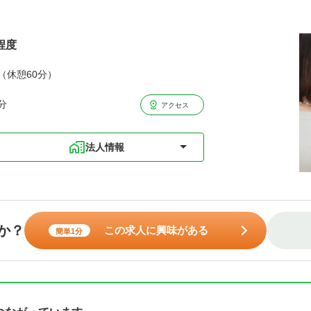
程度
分（休憩60分）
分
アクセス
法人情報
か？
この求人に興味がある
簡単1分