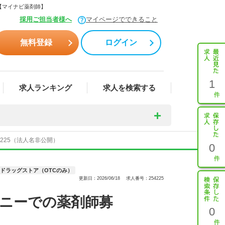
【マイナビ薬剤師】
採用ご担当者様へ
マイページでできること
無料登録
ログイン
1
求人ランキング
求人を検索する
225（法人名非公開）
0
ドラッグストア（OTCのみ）
更新日：2026/06/18
求人番号：254225
ニーでの薬剤師募
0