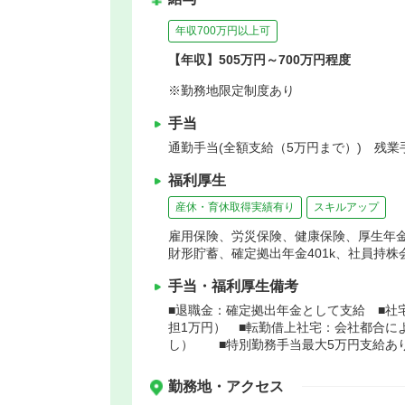
年収700万円以上可
【年収】505万円～700万円程度
※勤務地限定制度あり
手当
通勤手当(全額支給（5万円まで）) 残業
福利厚生
産休・育休取得実績有り
スキルアップ
雇用保険、労災保険、健康保険、厚生年
財形貯蓄、確定拠出年金401k、社員持
手当・福利厚生備考
■退職金：確定拠出年金として支給 ■社
担1万円） ■転勤借上社宅：会社都合に
し） ■特別勤務手当最大5万円支給あ
勤務地・アクセス