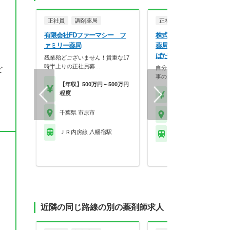
正社員
調剤薬局
正社員
調剤薬局
有限会社FDファーマシー フ
株式会社マツモトキヨシ 
ァミリー薬局
薬局 マツモトキヨシ 市原
ばだい店
残業殆どございません！貴重な17
時半上りの正社員募…
自分らしく働く。それが、い
ビ
事の第一歩。選択的週…
【年収】500万円～500万円
程度
【年収】458万円～70
千葉県 市原市
千葉県 市原市
ＪＲ内房線 八幡宿駅
ＪＲ内房線 姉ケ崎駅
近隣の同じ路線の別の薬剤師求人