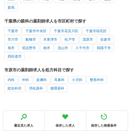
群馬
千葉県の眼科の薬剤師求人を市区町村で探す
千葉市
千葉市中央区
千葉市花見川区
千葉市稲毛区
市川市
船橋市
木更津市
松戸市
茂原市
佐倉市
旭市
習志野市
柏市
流山市
八千代市
我孫子市
四街道市
市原市の薬剤師求人を処方科目で探す
内科
外科
皮膚科
耳鼻科
小児科
整形外科
総合科目
消化器科
循環器科
最近見た求人
保存した求人
保存した検索条件