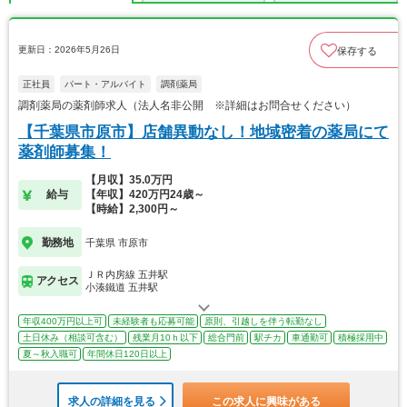
更新日：2026年5月26日
保存する
正社員
パート・アルバイト
調剤薬局
調剤薬局の薬剤師求人（法人名非公開 ※詳細はお問合せください）
【千葉県市原市】店舗異動なし！地域密着の薬局にて
薬剤師募集！
【月収】35.0万円
給与
【年収】420万円24歳～
【時給】2,300円～
勤務地
千葉県 市原市
ＪＲ内房線 五井駅
アクセス
小湊鐵道 五井駅
年収400万円以上可
未経験者も応募可能
原則、引越しを伴う転勤なし
土日休み（相談可含む）
残業月10ｈ以下
総合門前
駅チカ
車通勤可
積極採用中
夏～秋入職可
年間休日120日以上
求人の詳細を見る
この求人に興味がある