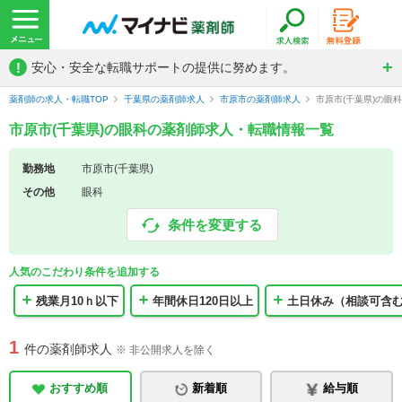
!
安心・安全な転職サポートの提供に努めます。
薬剤師の求人・転職TOP
千葉県の薬剤師求人
市原市の薬剤師求人
市原市(千葉県)の眼
市原市(千葉県)の眼科の薬剤師求人・転職情報一覧
勤務地
市原市(千葉県)
その他
眼科
条件を変更する
人気のこだわり条件を追加する
残業月10ｈ以下
年間休日120日以上
土日休み（相談可含
1
件の薬剤師求人
※ 非公開求人を除く
おすすめ順
新着順
給与順