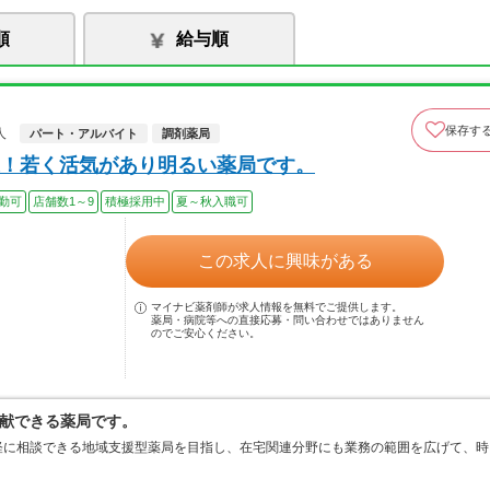
順
給与順
保存す
人
パート・アルバイト
調剤薬局
！若く活気があり明るい薬局です。
勤可
店舗数1～9
積極採用中
夏～秋入職可
この求人に興味がある
マイナビ薬剤師が求人情報を無料でご提供します。
薬局・病院等への直接応募・問い合わせではありません
のでご安心ください。
献できる薬局です。
軽に相談できる地域支援型薬局を目指し、在宅関連分野にも業務の範囲を広げて、時
。