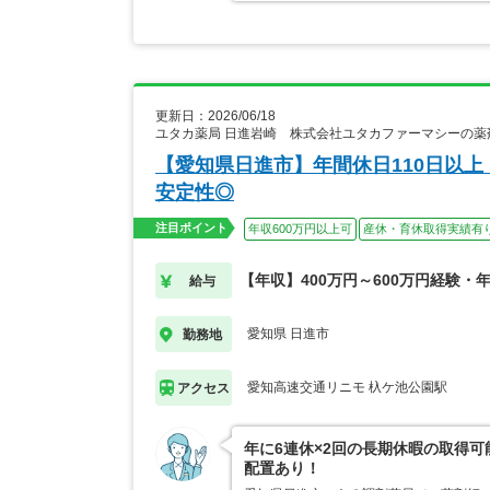
更新日：2026/06/18
ユタカ薬局 日進岩崎 株式会社ユタカファーマシーの薬
【愛知県日進市】年間休日110日以
安定性◎
注目ポイント
年収600万円以上可
産休・育休取得実績有
【年収】400万円～600万円経験・
給与
愛知県 日進市
勤務地
愛知高速交通リニモ 杁ケ池公園駅
アクセス
年に6連休×2回の長期休暇の取得
配置あり！