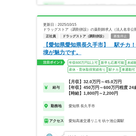
更新日：2025/10/15
ドラッグストア（調剤併設）の薬剤師求人（法人名非公
正社員
ドラッグストア（調剤併設）
募集停止
【愛知県愛知県長久手市】 駅チカ！
境が魅力です。
注目ポイント
年収600万円以上可
新卒も応募可能
未経
産休・育休取得実績有り
駅チカ
車通勤可
【月収】32.0万円～45.0万円
【年収】450万円～600万円程度 2
給与
【時給】1,800円～2,200円
愛知県 長久手市
勤務地
愛知高速交通リニモ 杁ケ池公園駅
アクセス