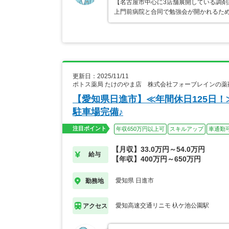
【名古屋市中心に3店舗展開している調剤
上門前病院と合同で勉強会が開かれるた
更新日：2025/11/11
ポトス薬局 たけのやま店 株式会社フォーブレインの薬
【愛知県日進市】≪年間休日125日
駐車場完備♪
注目ポイント
年収650万円以上可
スキルアップ
車通勤
【月収】33.0万円～54.0万円
給与
【年収】400万円～650万円
愛知県 日進市
勤務地
愛知高速交通リニモ 杁ケ池公園駅
アクセス