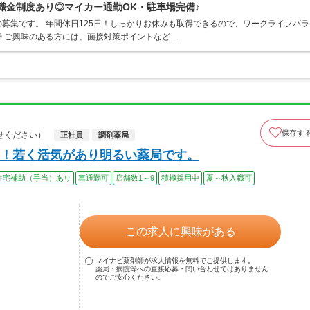
職金制度あり◎マイカー通勤OK・駐車場完備♪
募集です。 年間休日125日！しっかりお休みも取得できるので、ワークライフバラ
 ご興味のある方には、面接対策ポイントなど…
保存す
せください）
正社員
調剤薬局
！若く活気があり明るい薬局です。
住宅補助（手当）あり
車通勤可
店舗数1～9
積極採用中
夏～秋入職可
この求人に興味がある
マイナビ薬剤師が求人情報を無料でご提供します。
薬局・病院等への直接応募・問い合わせではありません
のでご安心ください。