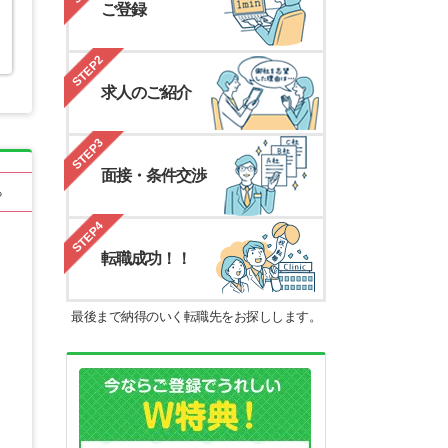
ご登録
STEP2
求人のご紹介
STEP3
面接・条件交渉
る
STEP4
転職成功！！
最後まで納得のいく転職先をお探しします。