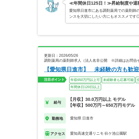
≪年間休日125日！≫昇給制度や退
愛知県日進市にある調剤薬局での薬剤師の
ンスを大切にしたい方にもオススメです◎
更新日：2026/05/26
調剤薬局の薬剤師求人（法人名非公開 ※詳細はお問合
【愛知県日進市】 未経験の方も歓迎
注目ポイント
年収650万円以上可
未経験者も応募可能
年間休日120日以上
【月収】30.0万円以上 モデル
給与
【年収】500万円～650万円モデル
愛知県 日進市
勤務地
愛知高速交通リニモ 杁ケ池公園駅
アクセス