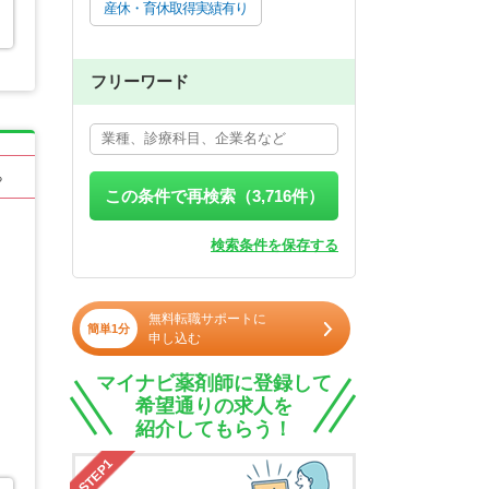
産休・育休取得実績有り
フリーワード
る
この条件で再検索（
3,716
件）
検索条件を保存する
無料転職サポートに
簡単1分
申し込む
マイナビ薬剤師に登録して
希望通りの求人を
紹介してもらう！
STEP1