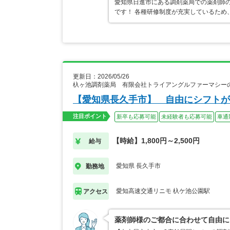
愛知県日進市にある調剤薬局での薬剤師の
です！ 各種研修制度が充実しているため
更新日：2026/05/26
杁ヶ池調剤薬局 有限会社トライアングルファーマシー
【愛知県長久手市】 自由にシフトが
注目ポイント
新卒も応募可能
未経験者も応募可能
車通
【時給】1,800円～2,500円
給与
愛知県 長久手市
勤務地
愛知高速交通リニモ 杁ケ池公園駅
アクセス
薬剤師様のご都合に合わせて自由に