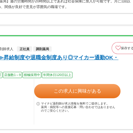
薬局】週の労働時間が20時間以上であれば社会保険に加入が可能です。月に1回以
め、関係が良好で意見が雰囲気の職場です。
保存す
剤師求人
正社員
調剤薬局
！≫昇給制度や退職金制度あり◎マイカー通勤OK・
可
店舗数1～9
積極採用中
年間休日120日以上
この求人に興味がある
マイナビ薬剤師が求人情報を無料でご提供します。
薬局・病院等への直接応募・問い合わせではありません
のでご安心ください。