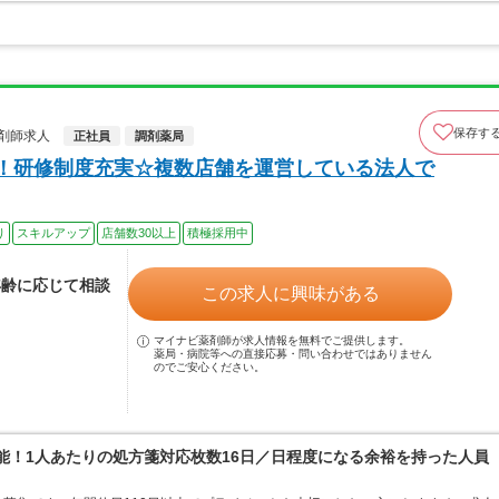
保存す
剤師求人
正社員
調剤薬局
上！研修制度充実☆複数店舗を運営している法人で
り
スキルアップ
店舗数30以上
積極採用中
年齢に応じて相談
この求人に興味がある
マイナビ薬剤師が求人情報を無料でご提供します。
薬局・病院等への直接応募・問い合わせではありません
のでご安心ください。
可能！1人あたりの処方箋対応枚数16日／日程度になる余裕を持った人員