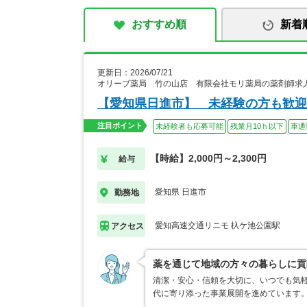
おすすめ順
新着
更新日：2026/07/21
オリーブ薬局 竹の山店 有限会社モリ薬局の薬剤師求
【愛知県日進市】 未経験の方も歓迎
注目ポイント
未経験者も応募可能
残業月10ｈ以下
車通
【時給】2,000円～2,300円
給与
愛知県 日進市
勤務地
愛知高速交通リニモ 杁ケ池公園駅
アクセス
薬を通じて地域の方々の暮らしに貢
清潔・安心・信頼を大切に、いつでも気
代に寄り添った事業展開を進めています