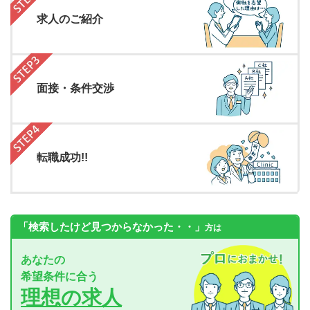
求人のご紹介
面接・条件交渉
転職成功!!
「検索したけど見つからなかった・・」
方は
あなたの
希望条件に合う
理想の求人