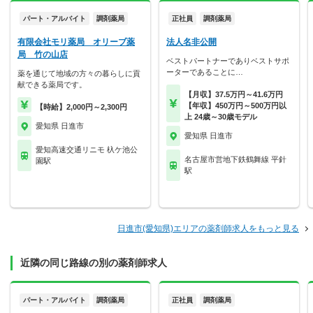
パート・アルバイト
調剤薬局
正社員
調剤薬局
有限会社モリ薬局 オリーブ薬
法人名非公開
局 竹の山店
ベストパートナーでありベストサポ
ーターであることに…
薬を通じて地域の方々の暮らしに貢
献できる薬局です。
【月収】37.5万円～41.6万円
【年収】450万円～500万円以
【時給】2,000円～2,300円
上 24歳～30歳モデル
愛知県 日進市
愛知県 日進市
愛知高速交通リニモ 杁ケ池公
名古屋市営地下鉄鶴舞線 平針
園駅
駅
日進市(愛知県)エリアの薬剤師求人をもっと見る
近隣の同じ路線の別の薬剤師求人
パート・アルバイト
調剤薬局
正社員
調剤薬局