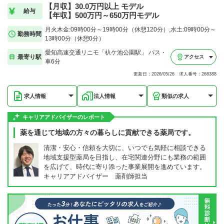
【月収】30.0万円以上 モデル
給与
【年収】500万円～650万円モデル
月火木金:09時00分～19時00分（休憩120分）,水土:09時00分～
勤務時間
13時00分（休憩0分）
愛知高速交通リニモ「杁ケ池公園駅」 バス・
最寄り駅
アクセス
車6分
更新日：2026/05/26 求人番号：268388
求人情報
法人情報
類似の求人
キャリアアドバイザーのレポート
薬を通じて地域の方々の暮らしに貢献できる薬局です。
清潔・安心・信頼を大切に、いつでも気軽に相談できる
地域支援型薬局を目指し、在宅関連分野にも業務の範囲
を広げて、時代に寄り添った事業展開を進めています。
キャリアアドバイザー 薬剤師担当