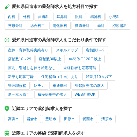
愛知県日進市の薬剤師求人を処方科目で探す
内科
外科
皮膚科
耳鼻科
眼科
精神科
小児科
整形外科
総合科目
消化器科
循環器科
歯科
泌尿器科
愛知県日進市の薬剤師求人をこだわり条件で探す
産休・育休取得実績有り
スキルアップ
店舗数1～9
店舗数10～29
店舗数30以上
年間休日120日以上
原則、引越しを伴う転勤なし
未経験者も応募可能
新卒も応募可能
住宅補助（手当）あり
残業月10ｈ以下
管理職候補
駅チカ
車通勤可
登録販売者の求人
夏～秋入職可
積極採用中の求人
WEB面接OK
近隣エリアで薬剤師求人を探す
高浜市
岩倉市
豊明市
田原市
愛西市
清須市
近隣エリアの路線で薬剤師求人を探す