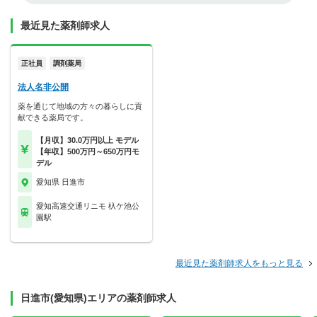
最近見た薬剤師求人
正社員
調剤薬局
法人名非公開
薬を通じて地域の方々の暮らしに貢
献できる薬局です。
【月収】30.0万円以上 モデル
【年収】500万円～650万円モ
デル
愛知県 日進市
愛知高速交通リニモ 杁ケ池公
園駅
最近見た薬剤師求人をもっと見る
日進市(愛知県)エリアの薬剤師求人