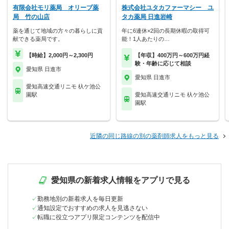
有限会社モリ薬局 オリーブ薬
株式会社ユタカファーマシー ユ
局 竹の山店
タカ薬局 日進岩崎
薬を通じて地域の方々の暮らしに貢
年に6連休×2回の長期休暇の取得可
献できる薬局です。
能！1人あたりの…
【時給】2,000円～2,300円
【年収】400万円～600万円経
験・年齢に応じて相談
愛知県 日進市
愛知県 日進市
愛知高速交通リニモ 杁ケ池公
園駅
愛知高速交通リニモ 杁ケ池公
園駅
近隣の同じ路線の別の薬剤師求人をもっと見る
愛知県の新着求人情報をアプリで見る
勤務地別の新着求人を毎日更新
通知設定でおすすめの求人を見逃さない
転職に役立つアプリ限定コンテンツを配信中