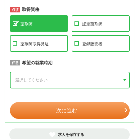
取得資格
必須
必須
薬剤師
認定薬剤師
薬剤師取得見込
登録販売者
取得予定年
希望の就業時期
必須
任意
年 3月
次に進む
求人を保存する