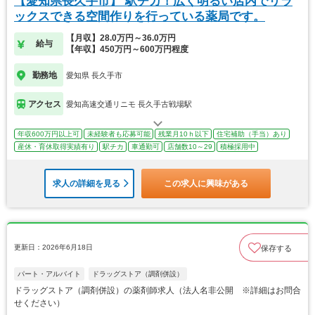
【愛知県長久手市】 駅チカ！広く明るい店内でリラ
ックスできる空間作りを行っている薬局です。
【月収】28.0万円～36.0万円
給与
【年収】450万円～600万円程度
勤務地
愛知県 長久手市
アクセス
愛知高速交通リニモ 長久手古戦場駅
年収600万円以上可
未経験者も応募可能
残業月10ｈ以下
住宅補助（手当）あり
産休・育休取得実績有り
駅チカ
車通勤可
店舗数10～29
積極採用中
求人の詳細を見る
この求人に興味がある
更新日：2026年6月18日
保存する
パート・アルバイト
ドラッグストア（調剤併設）
ドラッグストア（調剤併設）の薬剤師求人（法人名非公開 ※詳細はお問合
せください）