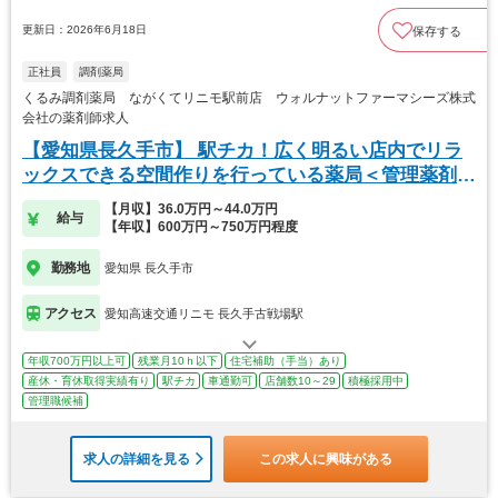
更新日：2026年6月18日
保存する
正社員
調剤薬局
くるみ調剤薬局 ながくてリニモ駅前店 ウォルナットファーマシーズ株式
会社の薬剤師求人
【愛知県長久手市】 駅チカ！広く明るい店内でリラ
ックスできる空間作りを行っている薬局＜管理薬剤師
＞
【月収】36.0万円～44.0万円
給与
【年収】600万円～750万円程度
勤務地
愛知県 長久手市
アクセス
愛知高速交通リニモ 長久手古戦場駅
年収700万円以上可
残業月10ｈ以下
住宅補助（手当）あり
産休・育休取得実績有り
駅チカ
車通勤可
店舗数10～29
積極採用中
管理職候補
求人の詳細を見る
この求人に興味がある