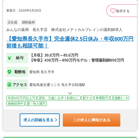
更新日：2026年5月26日
保存する
正社員
調剤薬局
みんなの薬局 長久手店 株式会社メディカルブレインの薬剤師求人
【愛知県長久手市】完全週休2.5日休み・年収600万円
前後も相談可能！
【月収】30.0万円～45.0万円
給与
【年収】430万円～650万円モデル：管理薬剤師650万円
勤務地
愛知県 長久手市
アクセス
愛知高速交通リニモ 長久手古戦場駅
年収650万円以上可
原則、引越しを伴う転勤なし
駅チカ
車通勤可
店舗数1～9
積極採用中
夏～秋入職可
求人の詳細を見る
この求人に興味がある