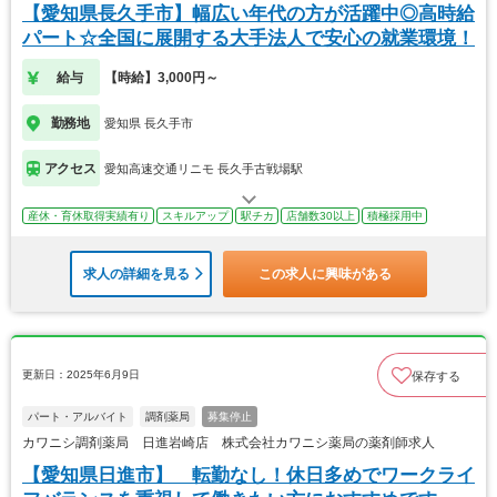
【愛知県長久手市】幅広い年代の方が活躍中◎高時給
パート☆全国に展開する大手法人で安心の就業環境！
給与
【時給】3,000円～
勤務地
愛知県 長久手市
アクセス
愛知高速交通リニモ 長久手古戦場駅
産休・育休取得実績有り
スキルアップ
駅チカ
店舗数30以上
積極採用中
求人の詳細を見る
この求人に興味がある
更新日：2025年6月9日
保存する
パート・アルバイト
調剤薬局
募集停止
カワニシ調剤薬局 日進岩崎店 株式会社カワニシ薬局の薬剤師求人
【愛知県日進市】 転勤なし！休日多めでワークライ