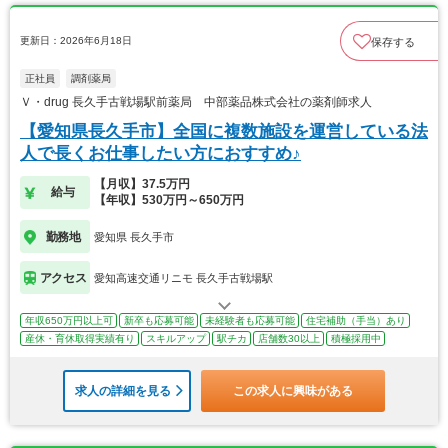
更新日：2026年6月18日
保存する
正社員
調剤薬局
Ｖ・drug 長久手古戦場駅前薬局 中部薬品株式会社の薬剤師求人
【愛知県長久手市】全国に複数施設を運営している法
人で長くお仕事したい方におすすめ♪
【月収】37.5万円
給与
【年収】530万円～650万円
勤務地
愛知県 長久手市
アクセス
愛知高速交通リニモ 長久手古戦場駅
年収650万円以上可
新卒も応募可能
未経験者も応募可能
住宅補助（手当）あり
産休・育休取得実績有り
スキルアップ
駅チカ
店舗数30以上
積極採用中
求人の詳細を見る
この求人に興味がある