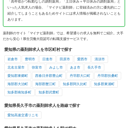
「高年収かつ転勤なしの調剤薬局」「土日休み＋平日休みの調剤薬局」と
いった人気求人の場合、「マイナビ薬剤師」に登録済みの方に優先的にご
紹介してしまうこともあるためサイトには求人情報が掲載されないことも
あります。
薬剤師のサイト「マイナビ薬剤師」では、希望通りの求人を無料でご紹介。大手
だから安心！厚生労働大臣認可の転職支援サービスです。
愛知県の薬剤師求人を市区町村で探す
岩倉市
豊明市
日進市
田原市
愛西市
清須市
北名古屋市
弥富市
みよし市
あま市
長久手市
愛知郡東郷町
西春日井郡豊山町
丹羽郡大口町
丹羽郡扶桑町
海部郡大治町
海部郡蟹江町
知多郡阿久比町
知多郡東浦町
知多郡南知多町
知多郡武豊町
愛知県長久手市の薬剤師求人を路線で探す
愛知高速交通リニモ