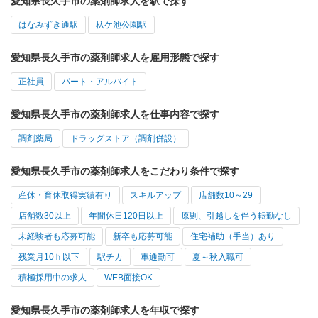
愛知県長久手市の薬剤師求人を駅で探す
はなみずき通駅
杁ケ池公園駅
愛知県長久手市の薬剤師求人を雇用形態で探す
正社員
パート・アルバイト
愛知県長久手市の薬剤師求人を仕事内容で探す
調剤薬局
ドラッグストア（調剤併設）
愛知県長久手市の薬剤師求人をこだわり条件で探す
産休・育休取得実績有り
スキルアップ
店舗数10～29
店舗数30以上
年間休日120日以上
原則、引越しを伴う転勤なし
未経験者も応募可能
新卒も応募可能
住宅補助（手当）あり
残業月10ｈ以下
駅チカ
車通勤可
夏～秋入職可
積極採用中の求人
WEB面接OK
愛知県長久手市の薬剤師求人を年収で探す