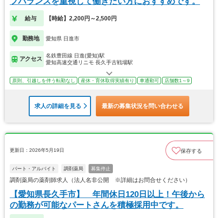
フバランスを重視して働きたい方におすすめです。
給与
【時給】2,200円～2,500円
勤務地
愛知県 日進市
名鉄豊田線 日進(愛知)駅
アクセス
愛知高速交通リニモ 長久手古戦場駅
原則、引越しを伴う転勤なし
産休・育休取得実績有り
車通勤可
店舗数1～9
求人の詳細を見る
最新の募集状況を問い合わせる
更新日：2026年5月19日
保存する
パート・アルバイト
調剤薬局
募集停止
調剤薬局の薬剤師求人（法人名非公開 ※詳細はお問合せください）
【愛知県長久手市】 年間休日120日以上！午後から
の勤務が可能なパートさんを積極採用中です。