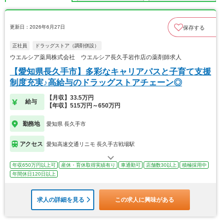
更新日：2026年6月27日
保存する
正社員
ドラッグストア（調剤併設）
ウエルシア薬局株式会社 ウエルシア長久手岩作店の薬剤師求人
【愛知県長久手市】多彩なキャリアパスと子育て支援
制度充実♪高給与のドラッグストアチェーン◎
【月収】33.5万円
給与
【年収】515万円～650万円
勤務地
愛知県 長久手市
アクセス
愛知高速交通リニモ 長久手古戦場駅
年収650万円以上可
産休・育休取得実績有り
車通勤可
店舗数30以上
積極採用中
年間休日120日以上
求人の詳細を見る
この求人に興味がある