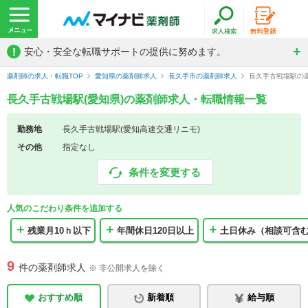
!
安心・安全な転職サポートの提供に努めます。
薬剤師の求人・転職TOP
愛知県の薬剤師求人
長久手市の薬剤師求人
長久手古戦場駅の
長久手古戦場駅(愛知県)の薬剤師求人・転職情報一覧
勤務地
長久手古戦場駅(愛知高速交通リニモ)
その他
指定なし
条件を変更する
人気のこだわり条件を追加する
残業月10ｈ以下
年間休日120日以上
土日休み（相談可含
9
件の薬剤師求人
※ 非公開求人を除く
おすすめ順
新着順
給与順