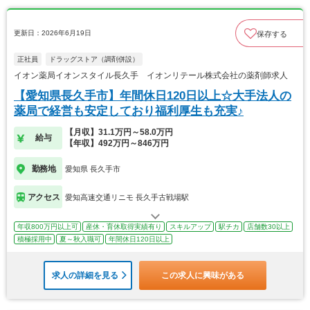
更新日：2026年6月19日
保存する
正社員
ドラッグストア（調剤併設）
イオン薬局イオンスタイル長久手 イオンリテール株式会社の薬剤師求人
【愛知県長久手市】年間休日120日以上☆大手法人の
薬局で経営も安定しており福利厚生も充実♪
【月収】31.1万円～58.0万円
給与
【年収】492万円～846万円
勤務地
愛知県 長久手市
アクセス
愛知高速交通リニモ 長久手古戦場駅
年収800万円以上可
産休・育休取得実績有り
スキルアップ
駅チカ
店舗数30以上
積極採用中
夏～秋入職可
年間休日120日以上
求人の詳細を見る
この求人に興味がある