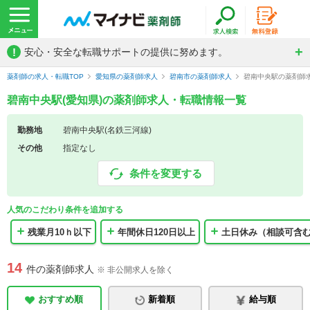
!
安心・安全な転職サポートの提供に努めます。
薬剤師の求人・転職TOP
愛知県の薬剤師求人
碧南市の薬剤師求人
碧南中央駅の薬剤師
碧南中央駅(愛知県)の薬剤師求人・転職情報一覧
勤務地
碧南中央駅(名鉄三河線)
その他
指定なし
条件を変更する
人気のこだわり条件を追加する
残業月10ｈ以下
年間休日120日以上
土日休み（相談可含
14
件の薬剤師求人
※ 非公開求人を除く
おすすめ順
新着順
給与順