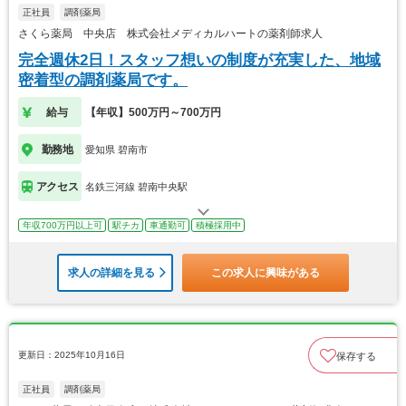
正社員
調剤薬局
さくら薬局 中央店 株式会社メディカルハートの薬剤師求人
完全週休2日！スタッフ想いの制度が充実した、地域
密着型の調剤薬局です。
給与
【年収】500万円～700万円
勤務地
愛知県 碧南市
アクセス
名鉄三河線 碧南中央駅
年収700万円以上可
駅チカ
車通勤可
積極採用中
求人の詳細を見る
この求人に興味がある
更新日：2025年10月16日
保存する
正社員
調剤薬局