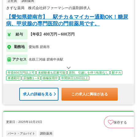
正社員
調剤薬局
きずな薬局 株式会社絆ファーマシーの薬剤師求人
【愛知県碧南市】 駅チカ＆マイカー通勤OK！糖尿
病、甲状腺の専門医院の門前薬局です。
給与
【年収】400万円～600万円
勤務地
愛知県 碧南市
アクセス
名鉄三河線 碧南中央駅
年収600万円以上可
未経験者も応募可能
原則、引越しを伴う転勤なし
駅チカ
車通勤可
店舗数1～9
積極採用中
年間休日120日以上
求人の詳細を見る
この求人に興味がある
更新日：2025年10月15日
保存する
パート・アルバイト
調剤薬局