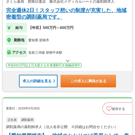
さくら薬局 碧南日進店 株式会社メディカルハートの薬剤師求人
完全週休2日！スタッフ想いの制度が充実した、地域
密着型の調剤薬局です。
給与
【年収】500万円～600万円
勤務地
愛知県 碧南市
アクセス
名鉄三河線 碧南中央駅
年収600万円以上可
駅チカ
車通勤可
積極採用中
求人の詳細を見る
この求人に興味がある
更新日：2026年5月26日
保存する
正社員
調剤薬局
調剤薬局の薬剤師求人（法人名非公開 ※詳細はお問合せください）