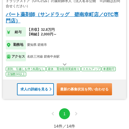
ドラッグストア（OTCのみ）の薬剤師求人（法人名非公開 ※詳細はお問
合せください）
パート薬剤師（サンドラッグ 碧南幸町店／OTC専
門店）
【月収】32.8万円
給与
【時給】2,000円～
勤務地
愛知県 碧南市
アクセス
名鉄三河線 碧南中央駅
原則、引越しを伴う転勤なし
産休・育休取得実績有り
スキルアップ
車通勤可
店舗数30以上
求人の詳細を見る
最新の募集状況を問い合わせる
1
14件／14件