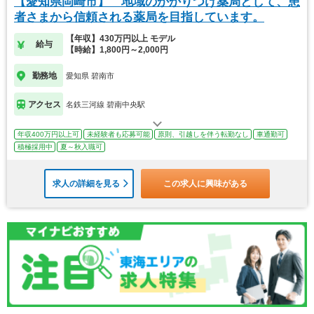
【愛知県岡崎市】 地域のかかりつけ薬局として、患
者さまから信頼される薬局を目指しています。
【年収】430万円以上 モデル
給与
【時給】1,800円～2,000円
勤務地
愛知県 碧南市
アクセス
名鉄三河線 碧南中央駅
年収400万円以上可
未経験者も応募可能
原則、引越しを伴う転勤なし
車通勤可
積極採用中
夏～秋入職可
求人の詳細を見る
この求人に興味がある