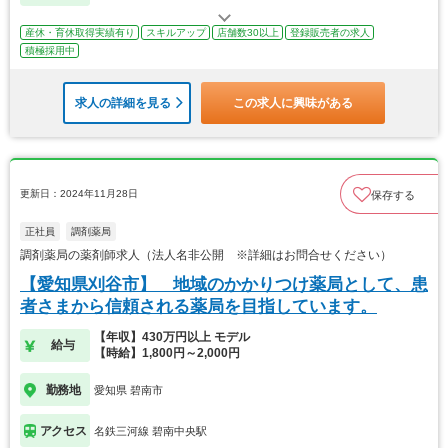
産休・育休取得実績有り
スキルアップ
店舗数30以上
登録販売者の求人
積極採用中
求人の詳細を見る
この求人に興味がある
更新日：2024年11月28日
保存する
正社員
調剤薬局
調剤薬局の薬剤師求人（法人名非公開 ※詳細はお問合せください）
【愛知県刈谷市】 地域のかかりつけ薬局として、患
者さまから信頼される薬局を目指しています。
【年収】430万円以上 モデル
給与
【時給】1,800円～2,000円
勤務地
愛知県 碧南市
アクセス
名鉄三河線 碧南中央駅