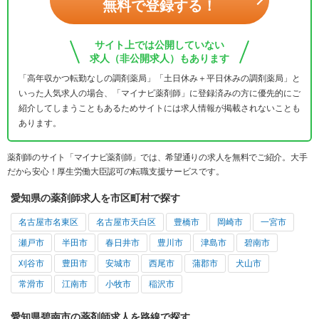
無料で登録する！
サイト上では公開していない
求人（非公開求人）もあります
「高年収かつ転勤なしの調剤薬局」「土日休み＋平日休みの調剤薬局」と
いった人気求人の場合、「マイナビ薬剤師」に登録済みの方に優先的にご
紹介してしまうこともあるためサイトには求人情報が掲載されないことも
あります。
薬剤師のサイト「マイナビ薬剤師」では、希望通りの求人を無料でご紹介。大手
だから安心！厚生労働大臣認可の転職支援サービスです。
愛知県の薬剤師求人を市区町村で探す
名古屋市名東区
名古屋市天白区
豊橋市
岡崎市
一宮市
瀬戸市
半田市
春日井市
豊川市
津島市
碧南市
刈谷市
豊田市
安城市
西尾市
蒲郡市
犬山市
常滑市
江南市
小牧市
稲沢市
愛知県碧南市の薬剤師求人を路線で探す