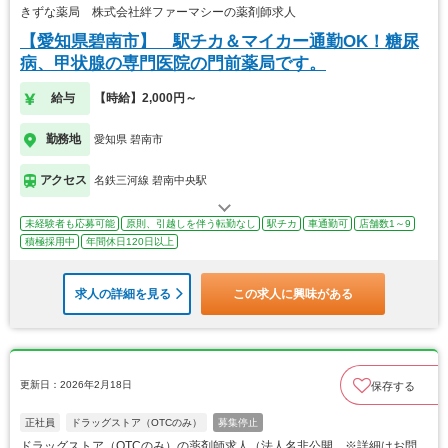
きずな薬局 株式会社絆ファーマシーの薬剤師求人
【愛知県碧南市】 駅チカ＆マイカー通勤OK！糖尿
病、甲状腺の専門医院の門前薬局です。
給与
【時給】2,000円～
勤務地
愛知県 碧南市
アクセス
名鉄三河線 碧南中央駅
未経験者も応募可能
原則、引越しを伴う転勤なし
駅チカ
車通勤可
店舗数1～9
積極採用中
年間休日120日以上
求人の詳細を見る
この求人に興味がある
更新日：2026年2月18日
保存する
正社員
ドラッグストア（OTCのみ）
募集停止
ドラッグストア（OTCのみ）の薬剤師求人（法人名非公開 ※詳細はお問