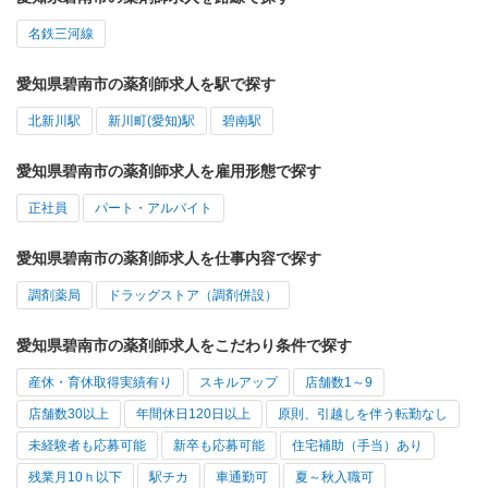
名鉄三河線
愛知県碧南市の薬剤師求人を駅で探す
北新川駅
新川町(愛知)駅
碧南駅
愛知県碧南市の薬剤師求人を雇用形態で探す
正社員
パート・アルバイト
愛知県碧南市の薬剤師求人を仕事内容で探す
調剤薬局
ドラッグストア（調剤併設）
愛知県碧南市の薬剤師求人をこだわり条件で探す
産休・育休取得実績有り
スキルアップ
店舗数1～9
店舗数30以上
年間休日120日以上
原則、引越しを伴う転勤なし
未経験者も応募可能
新卒も応募可能
住宅補助（手当）あり
残業月10ｈ以下
駅チカ
車通勤可
夏～秋入職可