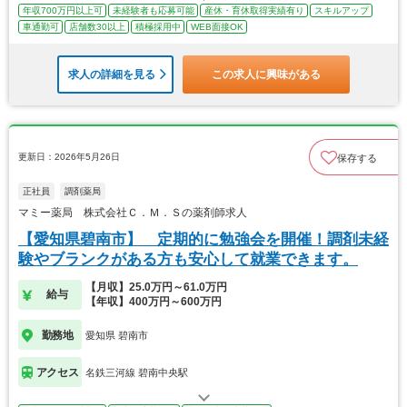
年収700万円以上可
未経験者も応募可能
産休・育休取得実績有り
スキルアップ
車通勤可
店舗数30以上
積極採用中
WEB面接OK
求人の詳細を見る
この求人に興味がある
更新日：2026年5月26日
保存する
正社員
調剤薬局
マミー薬局 株式会社Ｃ．Ｍ．Ｓの薬剤師求人
【愛知県碧南市】 定期的に勉強会を開催！調剤未経
験やブランクがある方も安心して就業できます。
【月収】25.0万円～61.0万円
給与
【年収】400万円～600万円
勤務地
愛知県 碧南市
アクセス
名鉄三河線 碧南中央駅