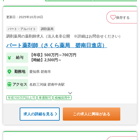
更新日：2025年10月16日
保存する
パート・アルバイト
調剤薬局
調剤薬局の薬剤師求人（法人名非公開 ※詳細はお問合せください）
パート薬剤師（さくら薬局 碧南日進店）
【年収】500万円～700万円
給与
【時給】2,500円～
勤務地
愛知県 碧南市
アクセス
名鉄三河線 碧南中央駅
年収700万円以上可
車通勤可
積極採用中
求人の詳細を見る
この求人に興味がある