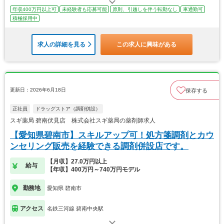
年収400万円以上可
未経験者も応募可能
原則、引越しを伴う転勤なし
車通勤可
積極採用中
求人の詳細を見る
この求人に興味がある
更新日：2026年6月18日
保存する
正社員
ドラッグストア（調剤併設）
スギ薬局 碧南伏見店 株式会社スギ薬局の薬剤師求人
【愛知県碧南市】スキルアップ可！処方箋調剤とカウ
ンセリング販売を経験できる調剤併設店です。
【月収】27.0万円以上
給与
【年収】400万円～740万円モデル
勤務地
愛知県 碧南市
アクセス
名鉄三河線 碧南中央駅