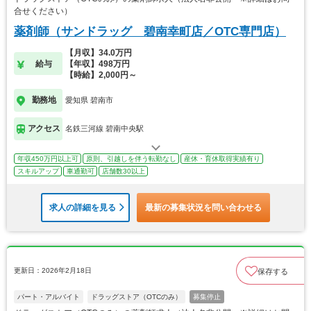
合せください）
薬剤師（サンドラッグ 碧南幸町店／OTC専門店）
【月収】34.0万円
給与
【年収】498万円
【時給】2,000円～
勤務地
愛知県 碧南市
アクセス
名鉄三河線 碧南中央駅
年収450万円以上可
原則、引越しを伴う転勤なし
産休・育休取得実績有り
スキルアップ
車通勤可
店舗数30以上
求人の詳細を見る
最新の募集状況を問い合わせる
更新日：2026年2月18日
保存する
パート・アルバイト
ドラッグストア（OTCのみ）
募集停止