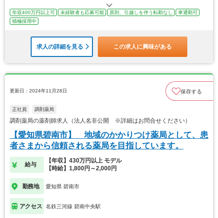
年収400万円以上可
未経験者も応募可能
原則、引越しを伴う転勤なし
車通勤可
積極採用中
求人の詳細を見る
この求人に興味がある
更新日：2024年11月28日
保存する
正社員
調剤薬局
調剤薬局の薬剤師求人（法人名非公開 ※詳細はお問合せください）
【愛知県碧南市】 地域のかかりつけ薬局として、患
者さまから信頼される薬局を目指しています。
【年収】430万円以上 モデル
給与
【時給】1,800円～2,000円
勤務地
愛知県 碧南市
アクセス
名鉄三河線 碧南中央駅