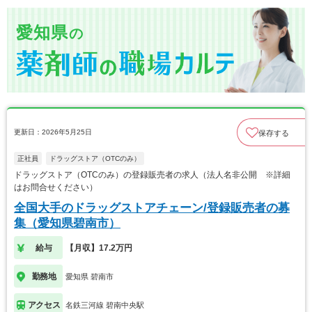
愛知県
の
更新日：2026年5月25日
保存する
正社員
ドラッグストア（OTCのみ）
ドラッグストア（OTCのみ）の登録販売者の求人（法人名非公開 ※詳細
はお問合せください）
全国大手のドラッグストアチェーン/登録販売者の募
集（愛知県碧南市）
給与
【月収】17.2万円
勤務地
愛知県 碧南市
アクセス
名鉄三河線 碧南中央駅