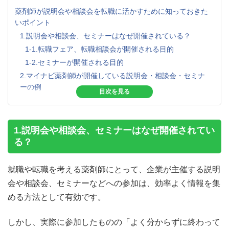
薬剤師が説明会や相談会を転職に活かすために知っておきた
いポイント
1.説明会や相談会、セミナーはなぜ開催されている？
1-1.転職フェア、転職相談会が開催される目的
1-2.セミナーが開催される目的
2.マイナビ薬剤師が開催している説明会・相談会・セミナ
ーの例
2-1.全国15地域での休日相談会
2-2.出張転職相談会
2-3.治験業界セミナー
1.説明会や相談会、セミナーはなぜ開催されてい
2-4.セカンドキャリア相談会
る？
2-5.キャリア形成相談会
2-6.エージェントによるキャリアカウンセリング
就職や転職を考える薬剤師にとって、企業が主催する説明
3.患者さんが安心する接遇・コミュニケーション術が学べ
会や相談会、セミナーなどへの参加は、効率よく情報を集
るセミナー
める方法として有効です。
3-1.参加する際の心構え
4.説明会や相談会以外の転職活動支援サービス
しかし、実際に参加したものの「よく分からずに終わって