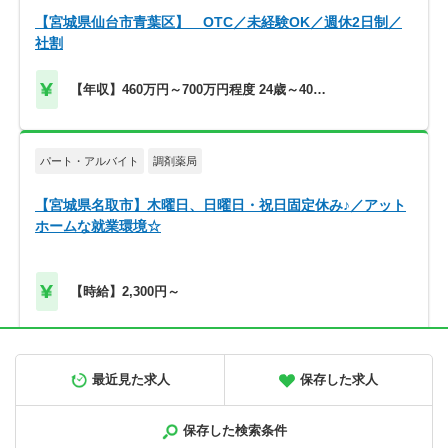
【宮城県仙台市青葉区】 OTC／未経験OK／週休2日制／
社割
【年収】460万円～700万円程度 24歳～40歳
モデル
パート・アルバイト
調剤薬局
【宮城県名取市】木曜日、日曜日・祝日固定休み♪／アット
ホームな就業環境☆
【時給】2,300円～
正社員
調剤薬局
最近見た求人
保存した求人
【北海道旭川市】高給与！580万円～／メディカルビレッジ
内の調剤薬局です＜薬剤師＞
保存した検索条件