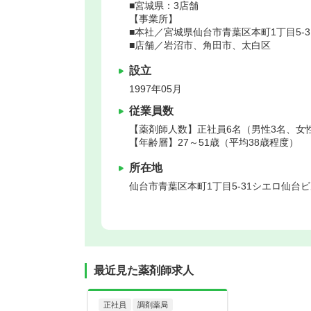
■宮城県：3店舗
【事業所】
■本社／宮城県仙台市青葉区本町1丁目5-3
■店舗／岩沼市、角田市、太白区
設立
1997年05月
従業員数
【薬剤師人数】正社員6名（男性3名、女
【年齢層】27～51歳（平均38歳程度）
所在地
仙台市青葉区
本町1丁目5-31シエロ仙台ビ
最近見た薬剤師求人
正社員
調剤薬局