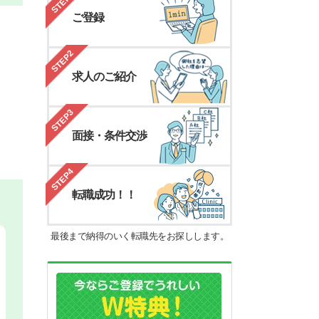
STEP1
ご登録
STEP2
求人のご紹介
STEP3
面接・条件交渉
STEP4
転職成功！！
最後まで納得のいく転職先をお探しします。