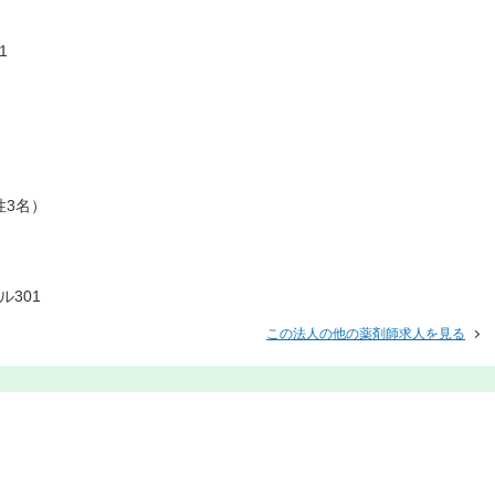
1
性3名）
ル301
この法人の他の薬剤師求人を見る