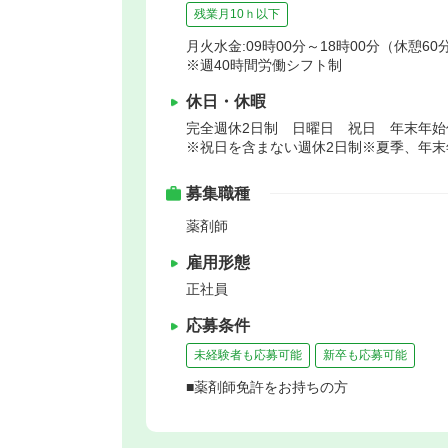
残業月10ｈ以下
月火水金:09時00分～18時00分（休憩60
※週40時間労働シフト制
休日・休暇
完全週休2日制 日曜日 祝日 年末年
※祝日を含まない週休2日制※夏季、年
募集職種
薬剤師
雇用形態
正社員
応募条件
未経験者も応募可能
新卒も応募可能
■薬剤師免許をお持ちの方