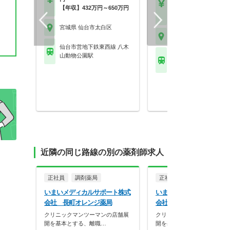
【年収】432万円～650万円
【年収】432万円～65
程度
宮城県 仙台市太白区
宮城県 仙台市太白区
仙台市営地下鉄東西線 八木
山動物公園駅
仙台市営地下鉄南北線 
駅 他
近隣の同じ路線の別の薬剤師求人
正社員
調剤薬局
正社員
調剤薬局
いまいメディカルサポート株式
いまいメディカルサポート
会社 長町オレンジ薬局
会社 大野田オレンジ薬局
クリニックマンツーマンの店舗展
クリニックマンツーマンの店
開を基本とする、離職…
開を基本とする、離職…