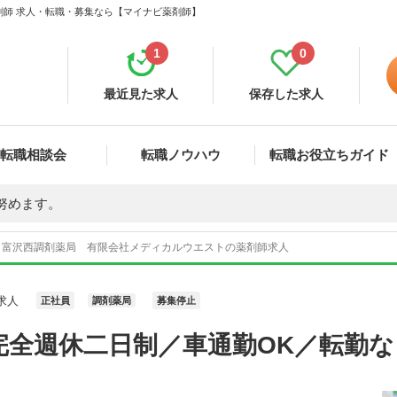
剤師 求人・転職・募集なら【マイナビ薬剤師】
1
0
最近見た求人
保存した求人
転職相談会
転職ノウハウ
転職お役立ちガイド
努めます。
富沢西調剤薬局 有限会社メディカルウエストの薬剤師求人
求人
正社員
調剤薬局
募集停止
完全週休二日制／車通勤OK／転勤な