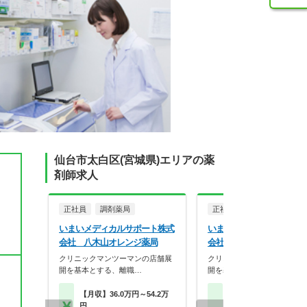
仙台市太白区(宮城県)エリアの薬
剤師求人
正社員
調剤薬局
正社員
調剤薬局
いまいメディカルサポート株式
いまいメディカルサポート
会社 八木山オレンジ薬局
会社 長町オレンジ薬局
クリニックマンツーマンの店舗展
クリニックマンツーマンの店
開を基本とする、離職…
開を基本とする、離職…
【月収】36.0万円～54.2万
【月収】36.0万円～54.
円
円程度