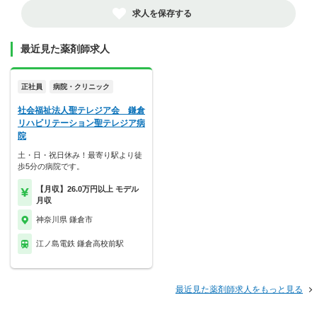
求人を保存する
最近見た薬剤師求人
正社員
病院・クリニック
社会福祉法人聖テレジア会 鎌倉
リハビリテーション聖テレジア病
院
土・日・祝日休み！最寄り駅より徒
歩5分の病院です。
【月収】26.0万円以上 モデル
月収
神奈川県 鎌倉市
江ノ島電鉄 鎌倉高校前駅
最近見た薬剤師求人をもっと見る