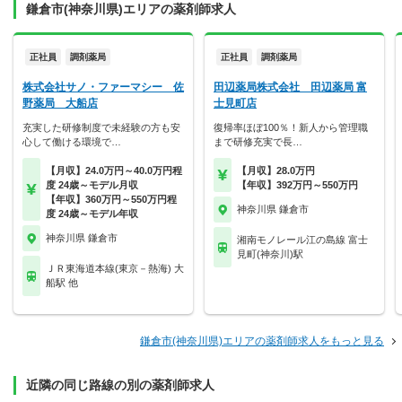
鎌倉市(神奈川県)エリアの薬剤師求人
正社員
調剤薬局
正社員
調剤薬局
株式会社サノ・ファーマシー 佐
田辺薬局株式会社 田辺薬局 富
野薬局 大船店
士見町店
充実した研修制度で未経験の方も安
復帰率ほぼ100％！新人から管理職
心して働ける環境で…
まで研修充実で長…
【月収】24.0万円～40.0万円程
【月収】28.0万円
度 24歳～モデル月収
【年収】392万円～550万円
【年収】360万円～550万円程
神奈川県 鎌倉市
度 24歳～モデル年収
神奈川県 鎌倉市
湘南モノレール江の島線 富士
見町(神奈川)駅
ＪＲ東海道本線(東京－熱海) 大
船駅 他
鎌倉市(神奈川県)エリアの薬剤師求人をもっと見る
近隣の同じ路線の別の薬剤師求人