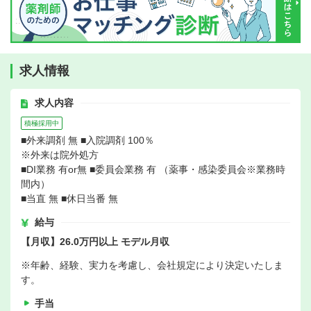
求人情報
求人内容
積極採用中
■外来調剤 無 ■入院調剤 100％
※外来は院外処方
■DI業務 有or無 ■委員会業務 有 （薬事・感染委員会※業務時
間内）
■当直 無 ■休日当番 無
給与
【月収】26.0万円以上 モデル月収
※年齢、経験、実力を考慮し、会社規定により決定いたしま
す。
手当