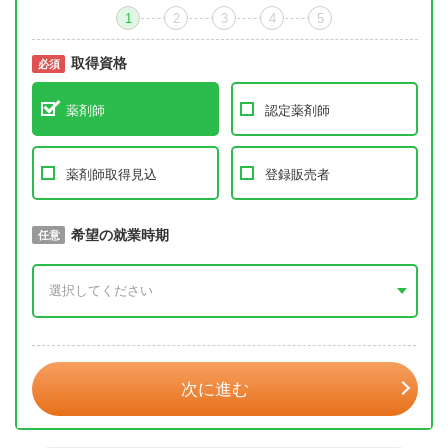
1
2
3
4
5
取得資格
必須
必須
薬剤師
認定薬剤師
薬剤師取得見込
登録販売者
取得予定年
希望の就業時期
必須
任意
年 3月
次に進む