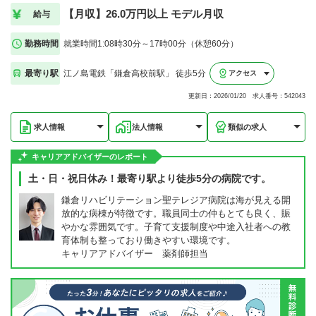
【月収】26.0万円以上 モデル月収
給与
勤務時間
就業時間1:08時30分～17時00分（休憩60分）
最寄り駅
江ノ島電鉄「鎌倉高校前駅」 徒歩5分
アクセス
更新日：2026/01/20 求人番号：542043
求人情報
法人情報
類似の求人
キャリアアドバイザーのレポート
土・日・祝日休み！最寄り駅より徒歩5分の病院です。
鎌倉リハビリテーション聖テレジア病院は海が見える開
放的な病棟が特徴です。職員同士の仲もとても良く、賑
やかな雰囲気です。子育て支援制度や中途入社者への教
育体制も整っており働きやすい環境です。
キャリアアドバイザー 薬剤師担当