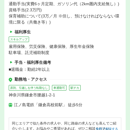
通勤手当(実費6ヶ月定期、ガソリン代（2km圏内支給無し）)
資格手当(2.3万円)
保育補助について(3万／月 ※但し、預けなければならない環
境に限る（共働き等）)
福利厚生
スキルアップ
雇用保険、労災保険、健康保険、厚生年金保険
駐車場、託児補助制度
手当・福利厚生備考
■退職金：勤続2年以上
勤務地・アクセス
原則、引越しを伴う転勤なし
車通勤可
駅チカ
神奈川県鎌倉市腰越1-2-1
江ノ島電鉄「鎌倉高校前駅」 徒歩5分
同じエリアで似た条件の求人や、同じ路線の求人なども喜んでご紹
介いたします。お悩みやご希望があれば、ぜひご相談ください。
無料で相談する