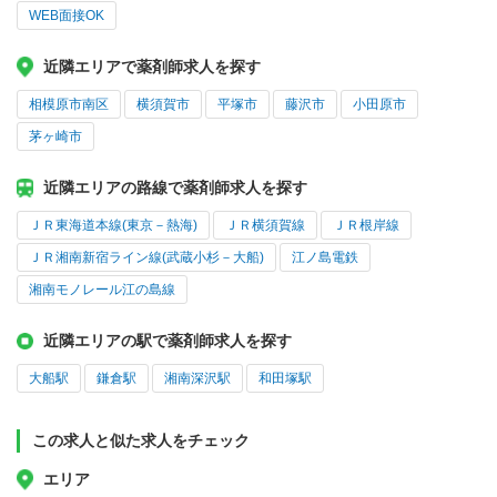
WEB面接OK
近隣エリアで薬剤師求人を探す
相模原市南区
横須賀市
平塚市
藤沢市
小田原市
茅ヶ崎市
近隣エリアの路線で薬剤師求人を探す
ＪＲ東海道本線(東京－熱海)
ＪＲ横須賀線
ＪＲ根岸線
ＪＲ湘南新宿ライン線(武蔵小杉－大船)
江ノ島電鉄
湘南モノレール江の島線
近隣エリアの駅で薬剤師求人を探す
大船駅
鎌倉駅
湘南深沢駅
和田塚駅
この求人と似た求人をチェック
エリア