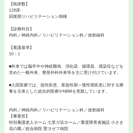
【病床数】
128床
回復期リハビリテーション病棟
【診療科目】
内科／神経内科／リハビリテーション科／放射線科
【看護基準】
10：1
■外来では脳卒中や神経難病、消化器、循環器、感染症などを
含めた一般外来、整形外科外来等を主に受け付けています。
■入院医療では、急性疾患、亜急性期～慢性期疾患に対する療
養を主体とした総合的医療やNBMを実践しています。
内科／神経内科／リハビリテーション科／放射線科
【事業所】
特別養護老人ホーム 七里ガ浜ホーム／重度障害者施設 小さき
花の園／総合病院 聖ヨゼフ病院