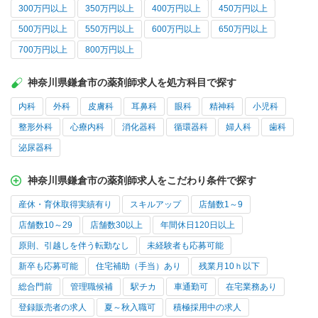
300万円以上
350万円以上
400万円以上
450万円以上
500万円以上
550万円以上
600万円以上
650万円以上
700万円以上
800万円以上
神奈川県鎌倉市の薬剤師求人を処方科目で探す
内科
外科
皮膚科
耳鼻科
眼科
精神科
小児科
整形外科
心療内科
消化器科
循環器科
婦人科
歯科
泌尿器科
神奈川県鎌倉市の薬剤師求人をこだわり条件で探す
産休・育休取得実績有り
スキルアップ
店舗数1～9
店舗数10～29
店舗数30以上
年間休日120日以上
原則、引越しを伴う転勤なし
未経験者も応募可能
新卒も応募可能
住宅補助（手当）あり
残業月10ｈ以下
総合門前
管理職候補
駅チカ
車通勤可
在宅業務あり
登録販売者の求人
夏～秋入職可
積極採用中の求人