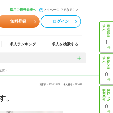
採用ご担当者様へ
マイページでできること
無料登録
ログイン
1
求人ランキング
求人を検索する
公開）
0
更新日：2024/11/09
求人番号：521648
す。
0