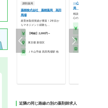
一心堂漢方株式会社 一心
調剤薬局
局 新宿店
薬樹株式会社 薬樹薬局 高田
相談漢方にご興味のある方、
馬場
心のある方大歓迎
産育休取得実績が豊富！2年目か
らマネジメント経験も…
【年収】360万円～50
程度 24歳～40歳
【時給】2,000円～
東京都 新宿区
東京都 新宿区
ＪＲ中央線 新宿駅 他
ＪＲ山手線 高田馬場駅 他
近隣の同じ路線の別の薬剤師求人