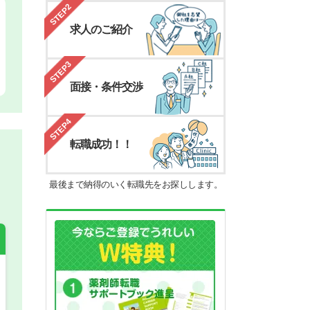
STEP2
求人のご紹介
STEP3
面接・条件交渉
STEP4
転職成功！！
最後まで納得のいく転職先をお探しします。
希望の働き方
必須