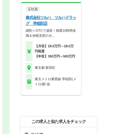
正社員
株式会社ツルハ ツルハドラッ
グ 早稲田店
調剤＋OTCで成長！残業10時間未
満＆休暇充実の大…
【月収】18.0万円～28.5万
円程度
【年収】350万円～500万円
東京都 新宿区
東京メトロ東西線 早稲田(メ
トロ)駅 他
この求人と似た求人をチェック