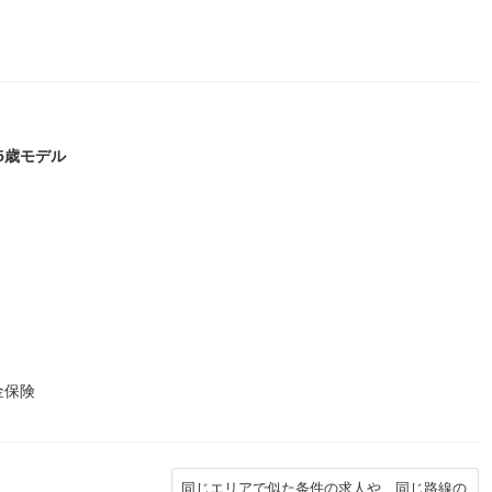
45歳モデル
。
金保険
同じエリアで似た条件の求人や、同じ路線の