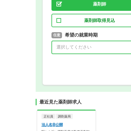
薬剤師
薬剤師取得見込
取得予定年
希望の就業時期
必須
任意
年 3月
最近見た薬剤師求人
正社員
調剤薬局
法人名非公開