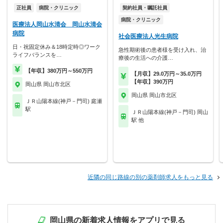
正社員
病院・クリニック
契約社員・嘱託社員
病院・クリニック
医療法人岡山水清会 岡山水清会
病院
社会医療法人光生病院
日・祝固定休み＆18時定時◎ワーク
急性期術後の患者様を受け入れ、治
ライフバランスを…
療後の生活への介護…
【年収】380万円～550万円
【月収】29.0万円～35.0万円
【年収】390万円
岡山県 岡山市北区
岡山県 岡山市北区
ＪＲ山陽本線(神戸－門司) 庭瀬
駅
ＪＲ山陽本線(神戸－門司) 岡山
駅 他
近隣の同じ路線の別の薬剤師求人をもっと見る
岡山県の新着求人情報をアプリで見る