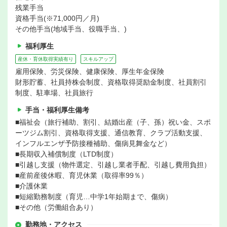
残業手当
資格手当(※71,000円／月)
その他手当(地域手当、役職手当、)
福利厚生
産休・育休取得実績有り
スキルアップ
雇用保険、労災保険、健康保険、厚生年金保険
財形貯蓄、社員持株会制度、資格取得奨励金制度、社員割引
制度、駐車場、社員旅行
手当・福利厚生備考
■福祉会（旅行補助、割引、結婚出産（子、孫）祝い金、スポ
ーツジム割引、資格取得支援、通信教育、クラブ活動支援、
インフルエンザ予防接種補助、傷病見舞金など）
■長期収入補償制度（LTD制度）
■引越し支援（物件選定、引越し業者手配、引越し費用負担）
■産前産後休暇、育児休業（取得率99％）
■介護休業
■短縮勤務制度（育児…中学1年始期まで、傷病）
■その他（労働組合あり）
勤務地・アクセス