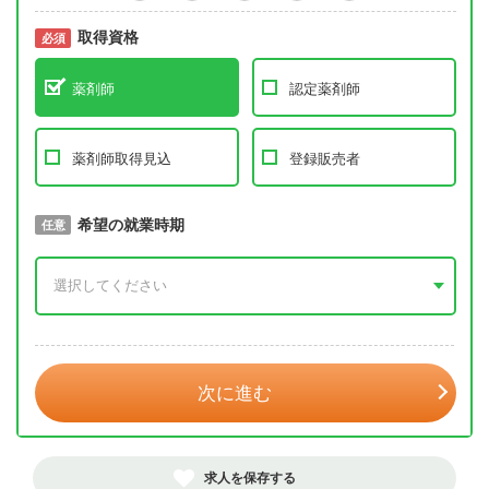
取得資格
必須
必須
薬剤師
認定薬剤師
薬剤師取得見込
登録販売者
取得予定年
希望の就業時期
必須
任意
年 3月
次に進む
求人を保存する