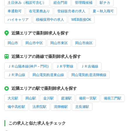
土日休み（相談可含む）
総合門前
管理職候補
駅チカ
車通勤可
在宅業務あり
登録販売者の求人
夏～秋入職可
ハイキャリア
積極採用中の求人
WEB面接OK
近隣エリアで薬剤師求人を探す
岡山市
岡山市中区
岡山市東区
岡山市南区
近隣エリアの路線で薬剤師求人を探す
ＪＲ山陽本線(神戸－門司)
ＪＲ宇野線
ＪＲ吉備線
ＪＲ津山線
岡山電気軌道東山線
岡山電気軌道清輝橋線
近隣エリアの駅で薬剤師求人を探す
大元駅
岡山駅
金川駅
庭瀬駅
備前一宮駅
備前三門駅
備中高松駅
法界院駅
清輝橋駅
北長瀬駅
この求人と似た求人をチェック