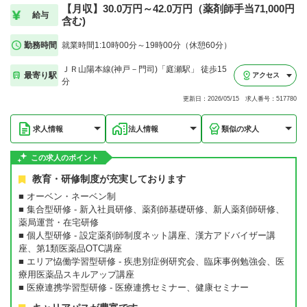
【月収】30.0万円～42.0万円（薬剤師手当71,000円
給与
含む)
勤務時間
就業時間1:10時00分～19時00分（休憩60分）
ＪＲ山陽本線(神戸－門司)「庭瀬駅」 徒歩15
最寄り駅
アクセス
分
更新日：2026/05/15 求人番号：517780
求人情報
法人情報
類似の求人
この求人のポイント
教育・研修制度が充実しております
■ オーベン・ネーベン制
■ 集合型研修 - 新入社員研修、薬剤師基礎研修、新人薬剤師研修、
薬局運営・在宅研修
■ 個人型研修 - 設定薬剤師制度ネット講座、漢方アドバイザー講
座、第1類医薬品OTC講座
■ エリア恊働学習型研修 - 疾患別症例研究会、臨床事例勉強会、医
療用医薬品スキルアップ講座
■ 医療連携学習型研修 - 医療連携セミナー、健康セミナー