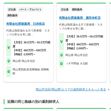
正社員
パート・アルバイト
正社員
調剤薬局
調剤薬局
有限会社肥後薬局 鹿田本町店
有限会社肥後薬局 日赤前店
代表は熱意溢れる方で患者様・スタ
ッフの幸せを常に願…
代表は熱意溢れる方で患者様・スタ
ッフの幸せを常に願…
【月収】38.0万円～55.0万円程
度
【月収】38.0万円～55.0万円程
【年収】460万円～650万円
度
【時給】2,000円～
【年収】460万円～650万円
【時給】2,000円～
岡山県 岡山市北区
岡山県 岡山市北区
ＪＲ宇野線 大元駅
岡山電気軌道清輝橋線 清輝橋
駅
岡山市北区(岡山県)エリアの薬剤師求人をもっと見る
近隣の同じ路線の別の薬剤師求人