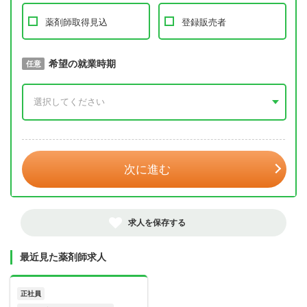
薬剤師取得見込
登録販売者
取得予定年
希望の就業時期
必須
任意
年 3月
次に進む
求人を保存する
最近見た薬剤師求人
正社員