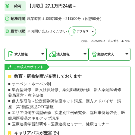
【月収】27.1万円24歳～
給与
勤務時間
就業時間１:09時00分～21時00分（休憩60分）
最寄り駅
※お問い合わせください
アクセス
更新日：2026/05/15 求人番号：477197
求人情報
法人情報
類似の求人
この求人のポイント
教育・研修制度が充実しております
■ オーベン・ネーベン制
■ 集合型研修 - 新入社員研修、薬剤師基礎研修、新人薬剤師研修、
薬局運営・在宅研修
■ 個人型研修 - 設定薬剤師制度ネット講座、漢方アドバイザー講
座、第1類医薬品OTC講座
■ エリア恊働学習型研修 - 疾患別症例研究会、臨床事例勉強会、医
療用医薬品スキルアップ講座
■ 医療連携学習型研修 - 医療連携セミナー、健康セミナー
キャリアパスが豊富です