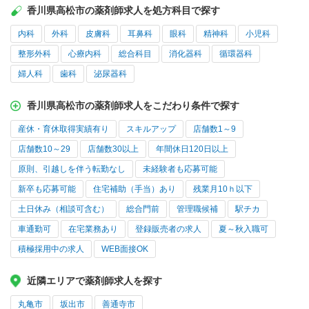
香川県高松市の薬剤師求人を処方科目で探す
内科
外科
皮膚科
耳鼻科
眼科
精神科
小児科
整形外科
心療内科
総合科目
消化器科
循環器科
婦人科
歯科
泌尿器科
香川県高松市の薬剤師求人をこだわり条件で探す
産休・育休取得実績有り
スキルアップ
店舗数1～9
店舗数10～29
店舗数30以上
年間休日120日以上
原則、引越しを伴う転勤なし
未経験者も応募可能
新卒も応募可能
住宅補助（手当）あり
残業月10ｈ以下
土日休み（相談可含む）
総合門前
管理職候補
駅チカ
車通勤可
在宅業務あり
登録販売者の求人
夏～秋入職可
積極採用中の求人
WEB面接OK
近隣エリアで薬剤師求人を探す
丸亀市
坂出市
善通寺市