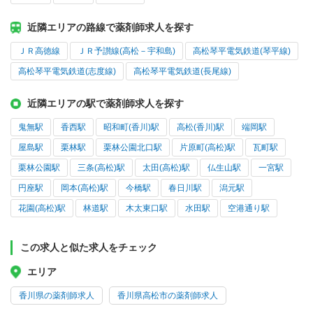
近隣エリアの路線で薬剤師求人を探す
ＪＲ高徳線
ＪＲ予讃線(高松－宇和島)
高松琴平電気鉄道(琴平線)
高松琴平電気鉄道(志度線)
高松琴平電気鉄道(長尾線)
近隣エリアの駅で薬剤師求人を探す
鬼無駅
香西駅
昭和町(香川)駅
高松(香川)駅
端岡駅
屋島駅
栗林駅
栗林公園北口駅
片原町(高松)駅
瓦町駅
栗林公園駅
三条(高松)駅
太田(高松)駅
仏生山駅
一宮駅
円座駅
岡本(高松)駅
今橋駅
春日川駅
潟元駅
花園(高松)駅
林道駅
木太東口駅
水田駅
空港通り駅
この求人と似た求人をチェック
エリア
香川県の薬剤師求人
香川県高松市の薬剤師求人