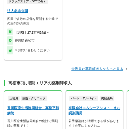
ドラッグストア（OTCのみ）
法人名非公開
四国で多数の店舗を展開する企業で
の薬剤師の募集
【月収】27.1万円24歳～
香川県 高松市
※お問い合わせください
最近見た薬剤師求人をもっと見る
高松市(香川県)エリアの薬剤師求人
正社員
病院・クリニック
パート・アルバイト
調剤薬局
香川医療生活協同組合 高松平和
有限会社エムシーアシスト えむ
病院
調剤薬局
香川医療生活協同組合の病院で薬剤
若手薬剤師が活躍できる場がありま
師の募集です！
す！在宅に力を入れ…