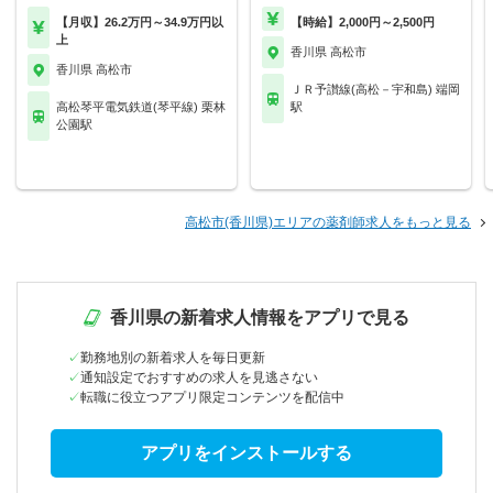
【月収】26.2万円～34.9万円以
【時給】2,000円～2,500円
上
香川県 高松市
香川県 高松市
ＪＲ予讃線(高松－宇和島) 端岡
高松琴平電気鉄道(琴平線) 栗林
駅
公園駅
高松市(香川県)エリアの薬剤師求人をもっと見る
香川県の新着求人情報をアプリで見る
勤務地別の新着求人を毎日更新
通知設定でおすすめの求人を見逃さない
転職に役立つアプリ限定コンテンツを配信中
アプリをインストールする