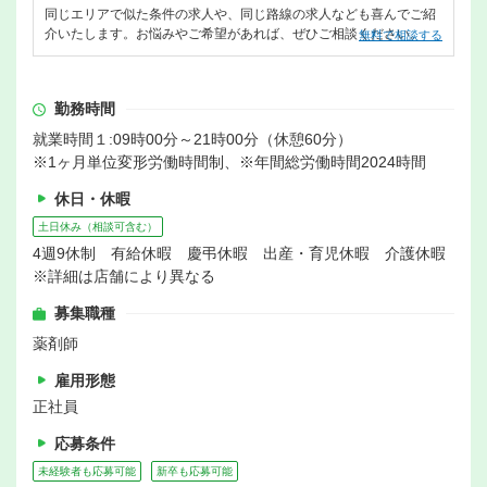
同じエリアで似た条件の求人や、同じ路線の求人なども喜んでご紹
介いたします。お悩みやご希望があれば、ぜひご相談ください。
無料で相談する
勤務時間
就業時間１:09時00分～21時00分（休憩60分）
※1ヶ月単位変形労働時間制、※年間総労働時間2024時間
休日・休暇
土日休み（相談可含む）
4週9休制 有給休暇 慶弔休暇 出産・育児休暇 介護休暇
※詳細は店舗により異なる
募集職種
薬剤師
雇用形態
正社員
応募条件
未経験者も応募可能
新卒も応募可能