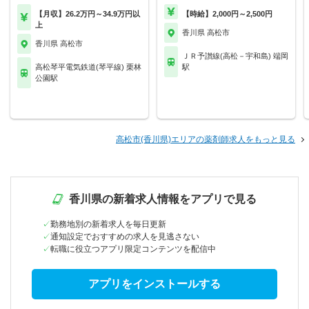
【月収】26.2万円～34.9万円以
【時給】2,000円～2,500円
上
香川県 高松市
香川県 高松市
ＪＲ予讃線(高松－宇和島) 端岡
高松琴平電気鉄道(琴平線) 栗林
駅
公園駅
高松市(香川県)エリアの薬剤師求人をもっと見る
香川県の新着求人情報をアプリで見る
勤務地別の新着求人を毎日更新
通知設定でおすすめの求人を見逃さない
転職に役立つアプリ限定コンテンツを配信中
アプリをインストールする