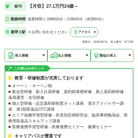
【月収】27.1万円24歳～
給与
勤務時間
就業時間１:09時00分～21時00分（休憩60分）
最寄り駅
※お問い合わせください
アクセス
更新日：2026/05/15 求人番号：477165
求人情報
法人情報
類似の求人
この求人のポイント
教育・研修制度が充実しております
■ オーベン・ネーベン制
■ 集合型研修 - 新入社員研修、薬剤師基礎研修、新人薬剤師研修、
薬局運営・在宅研修
■ 個人型研修 - 設定薬剤師制度ネット講座、漢方アドバイザー講
座、第1類医薬品OTC講座
■ エリア恊働学習型研修 - 疾患別症例研究会、臨床事例勉強会、医
療用医薬品スキルアップ講座
■ 医療連携学習型研修 - 医療連携セミナー、健康セミナー
キャリアパスが豊富です