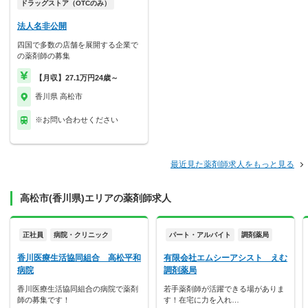
ドラッグストア（OTCのみ）
法人名非公開
四国で多数の店舗を展開する企業で
の薬剤師の募集
【月収】27.1万円24歳～
香川県 高松市
※お問い合わせください
最近見た薬剤師求人をもっと見る
高松市(香川県)エリアの薬剤師求人
正社員
病院・クリニック
パート・アルバイト
調剤薬局
香川医療生活協同組合 高松平和
有限会社エムシーアシスト えむ
病院
調剤薬局
香川医療生活協同組合の病院で薬剤
若手薬剤師が活躍できる場がありま
師の募集です！
す！在宅に力を入れ…