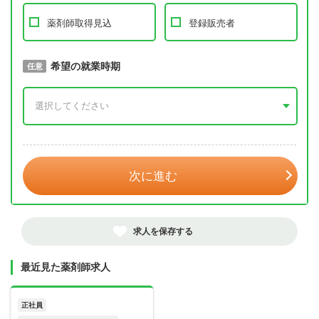
薬剤師取得見込
登録販売者
取得予定年
希望の就業時期
必須
任意
年 3月
次に進む
求人を保存する
最近見た薬剤師求人
正社員