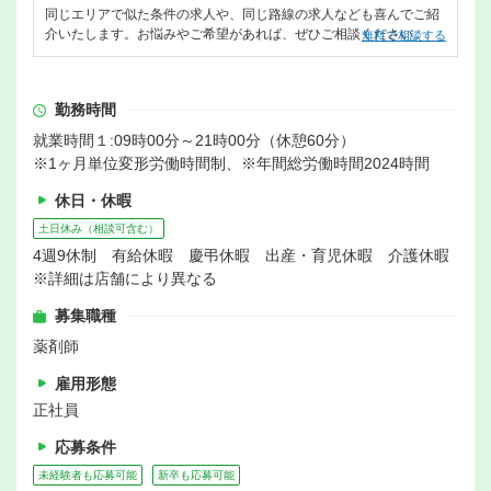
同じエリアで似た条件の求人や、同じ路線の求人なども喜んでご紹
介いたします。お悩みやご希望があれば、ぜひご相談ください。
無料で相談する
勤務時間
就業時間１:09時00分～21時00分（休憩60分）
※1ヶ月単位変形労働時間制、※年間総労働時間2024時間
休日・休暇
土日休み（相談可含む）
4週9休制 有給休暇 慶弔休暇 出産・育児休暇 介護休暇
※詳細は店舗により異なる
募集職種
薬剤師
雇用形態
正社員
応募条件
未経験者も応募可能
新卒も応募可能