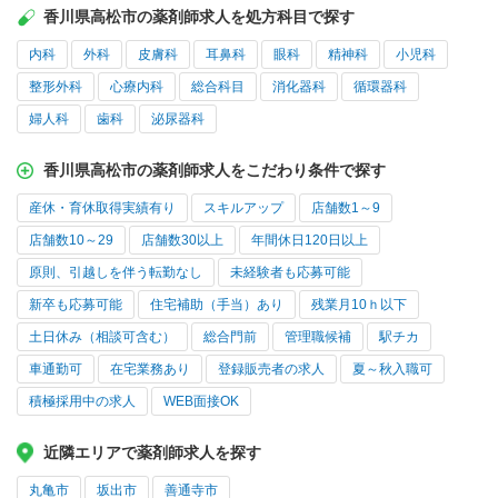
香川県高松市の薬剤師求人を処方科目で探す
内科
外科
皮膚科
耳鼻科
眼科
精神科
小児科
整形外科
心療内科
総合科目
消化器科
循環器科
婦人科
歯科
泌尿器科
香川県高松市の薬剤師求人をこだわり条件で探す
産休・育休取得実績有り
スキルアップ
店舗数1～9
店舗数10～29
店舗数30以上
年間休日120日以上
原則、引越しを伴う転勤なし
未経験者も応募可能
新卒も応募可能
住宅補助（手当）あり
残業月10ｈ以下
土日休み（相談可含む）
総合門前
管理職候補
駅チカ
車通勤可
在宅業務あり
登録販売者の求人
夏～秋入職可
積極採用中の求人
WEB面接OK
近隣エリアで薬剤師求人を探す
丸亀市
坂出市
善通寺市