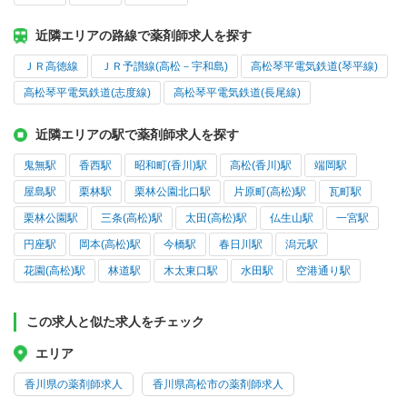
近隣エリアの路線で薬剤師求人を探す
ＪＲ高徳線
ＪＲ予讃線(高松－宇和島)
高松琴平電気鉄道(琴平線)
高松琴平電気鉄道(志度線)
高松琴平電気鉄道(長尾線)
近隣エリアの駅で薬剤師求人を探す
鬼無駅
香西駅
昭和町(香川)駅
高松(香川)駅
端岡駅
屋島駅
栗林駅
栗林公園北口駅
片原町(高松)駅
瓦町駅
栗林公園駅
三条(高松)駅
太田(高松)駅
仏生山駅
一宮駅
円座駅
岡本(高松)駅
今橋駅
春日川駅
潟元駅
花園(高松)駅
林道駅
木太東口駅
水田駅
空港通り駅
この求人と似た求人をチェック
エリア
香川県の薬剤師求人
香川県高松市の薬剤師求人