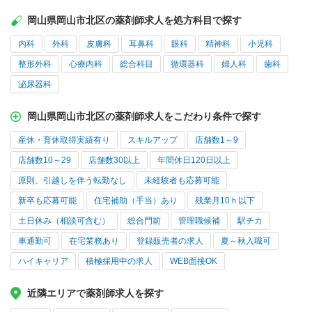
岡山県岡山市北区の薬剤師求人を処方科目で探す
内科
外科
皮膚科
耳鼻科
眼科
精神科
小児科
整形外科
心療内科
総合科目
循環器科
婦人科
歯科
泌尿器科
岡山県岡山市北区の薬剤師求人をこだわり条件で探す
産休・育休取得実績有り
スキルアップ
店舗数1～9
店舗数10～29
店舗数30以上
年間休日120日以上
原則、引越しを伴う転勤なし
未経験者も応募可能
新卒も応募可能
住宅補助（手当）あり
残業月10ｈ以下
土日休み（相談可含む）
総合門前
管理職候補
駅チカ
車通勤可
在宅業務あり
登録販売者の求人
夏～秋入職可
ハイキャリア
積極採用中の求人
WEB面接OK
近隣エリアで薬剤師求人を探す