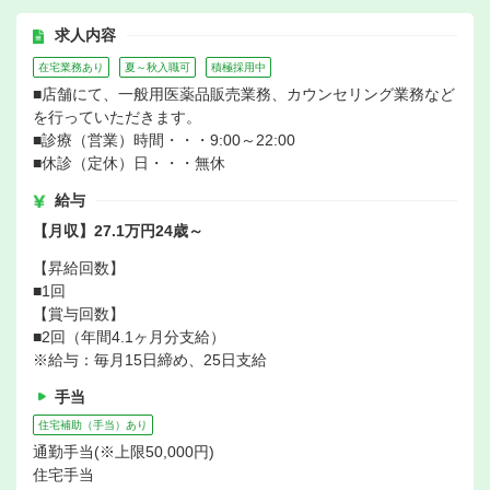
求人内容
在宅業務あり
夏～秋入職可
積極採用中
■店舗にて、一般用医薬品販売業務、カウンセリング業務など
を行っていただきます。
■診療（営業）時間・・・9:00～22:00
■休診（定休）日・・・無休
給与
【月収】27.1万円24歳～
【昇給回数】
■1回
【賞与回数】
■2回（年間4.1ヶ月分支給）
※給与：毎月15日締め、25日支給
手当
住宅補助（手当）あり
通勤手当(※上限50,000円)
住宅手当