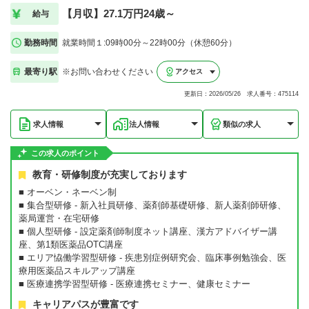
【月収】27.1万円24歳～
給与
勤務時間
就業時間１:09時00分～22時00分（休憩60分）
最寄り駅
※お問い合わせください
アクセス
更新日：2026/05/26 求人番号：475114
求人情報
法人情報
類似の求人
この求人のポイント
教育・研修制度が充実しております
■ オーベン・ネーベン制
■ 集合型研修 - 新入社員研修、薬剤師基礎研修、新人薬剤師研修、
薬局運営・在宅研修
■ 個人型研修 - 設定薬剤師制度ネット講座、漢方アドバイザー講
座、第1類医薬品OTC講座
■ エリア恊働学習型研修 - 疾患別症例研究会、臨床事例勉強会、医
療用医薬品スキルアップ講座
■ 医療連携学習型研修 - 医療連携セミナー、健康セミナー
キャリアパスが豊富です