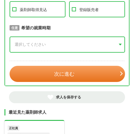
薬剤師取得見込
登録販売者
取得予定年
希望の就業時期
必須
任意
年 3月
次に進む
求人を保存する
最近見た薬剤師求人
正社員