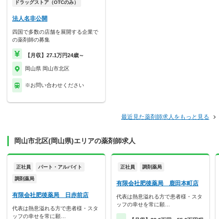
ドラッグストア（OTCのみ）
法人名非公開
四国で多数の店舗を展開する企業で
の薬剤師の募集
【月収】27.1万円24歳～
岡山県 岡山市北区
※お問い合わせください
最近見た薬剤師求人をもっと見る
岡山市北区(岡山県)エリアの薬剤師求人
正社員
パート・アルバイト
正社員
調剤薬局
調剤薬局
有限会社肥後薬局 鹿田本町店
有限会社肥後薬局 日赤前店
代表は熱意溢れる方で患者様・スタ
ッフの幸せを常に願…
代表は熱意溢れる方で患者様・スタ
ッフの幸せを常に願…