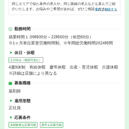
同じエリアで似た条件の求人や、同じ路線の求人なども喜んでご紹
介いたします。お悩みやご希望があれば、ぜひご相談ください。
無料で相談する
勤務時間
就業時間１:09時00分～22時00分（休憩60分）
※1ヶ月単位変形労働時間制、※年間総労働時間2024時間
休日・休暇
土日休み（相談可含む）
4週9休制 有給休暇 慶弔休暇 出産・育児休暇 介護休暇
※詳細は店舗により異なる
募集職種
薬剤師
雇用形態
正社員
応募条件
未経験者も応募可能
新卒も応募可能