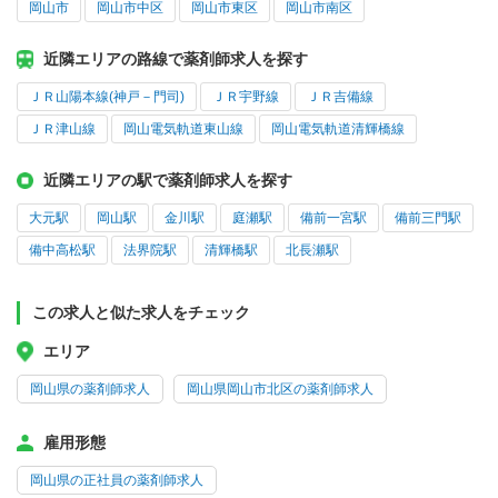
岡山市
岡山市中区
岡山市東区
岡山市南区
近隣エリアの路線で薬剤師求人を探す
ＪＲ山陽本線(神戸－門司)
ＪＲ宇野線
ＪＲ吉備線
ＪＲ津山線
岡山電気軌道東山線
岡山電気軌道清輝橋線
近隣エリアの駅で薬剤師求人を探す
大元駅
岡山駅
金川駅
庭瀬駅
備前一宮駅
備前三門駅
備中高松駅
法界院駅
清輝橋駅
北長瀬駅
この求人と似た求人をチェック
エリア
岡山県の薬剤師求人
岡山県岡山市北区の薬剤師求人
雇用形態
岡山県の正社員の薬剤師求人