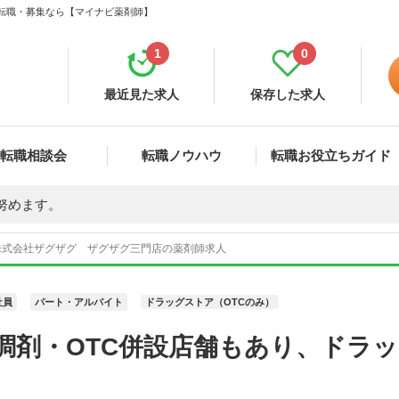
・転職・募集なら【マイナビ薬剤師】
1
0
最近見た求人
保存した求人
転職相談会
転職ノウハウ
転職お役立ちガイド
努めます。
株式会社ザグザグ ザグザグ三門店の薬剤師求人
社員
パート・アルバイト
ドラッグストア（OTCのみ）
調剤・OTC併設店舗もあり、ドラ