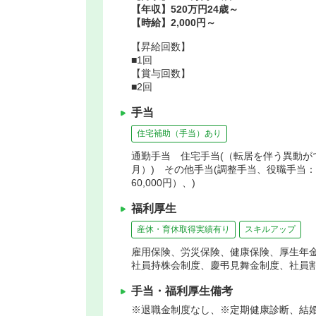
【年収】520万円24歳～
【時給】2,000円～
【昇給回数】
■1回
【賞与回数】
■2回
手当
住宅補助（手当）あり
通勤手当 住宅手当(（転居を伴う異動ができ
月）) その他手当(調整手当、役職手当：（薬
60,000円）、)
福利厚生
産休・育休取得実績有り
スキルアップ
雇用保険、労災保険、健康保険、厚生年
社員持株会制度、慶弔見舞金制度、社員
手当・福利厚生備考
※退職金制度なし、※定期健康診断、結