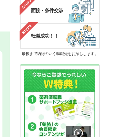
STEP3
面接・条件交渉
STEP4
転職成功！！
最後まで納得のいく転職先をお探しします。