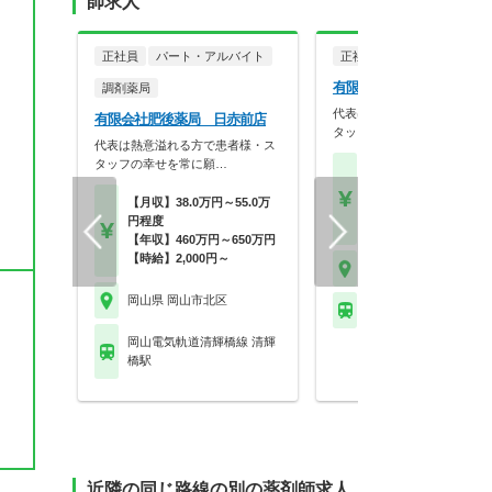
師求人
正社員
パート・アルバイト
正社員
調剤薬局
有限会社肥後薬局 鹿田本
調剤薬局
代表は熱意溢れる方で患者様
有限会社肥後薬局 日赤前店
タッフの幸せを常に願…
代表は熱意溢れる方で患者様・ス
タッフの幸せを常に願…
【月収】38.0万円～55.
円程度
【月収】38.0万円～55.0万
【年収】460万円～65
円程度
【時給】2,000円～
【年収】460万円～650万円
【時給】2,000円～
岡山県 岡山市北区
岡山県 岡山市北区
ＪＲ宇野線 大元駅
岡山電気軌道清輝橋線 清輝
橋駅
近隣の同じ路線の別の薬剤師求人