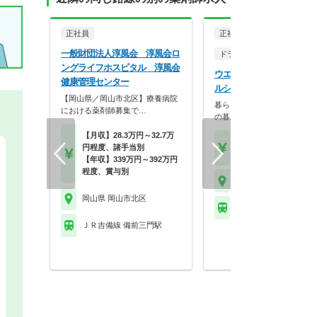
正社員
正社員
一般財団法人淳風会 淳風会ロ
ドラッグストア（調剤併設
ングライフホスピタル 淳風会
ウエルシア薬局株式会社 
健康管理センター
ルシア岡山奉還町店
【岡山県／岡山市北区】療養病院
暮らしを支える仕事だから、
における薬剤師募集で…
の暮らしも大切に。業…
【月収】28.3万円～32.7万
【月収】33.5万円
円程度、諸手当別
【年収】515万円～65
【年収】339万円～392万円
程度、賞与別
岡山県 岡山市北区
岡山県 岡山市北区
ＪＲ吉備線 備前三門駅
ＪＲ吉備線 備前三門駅