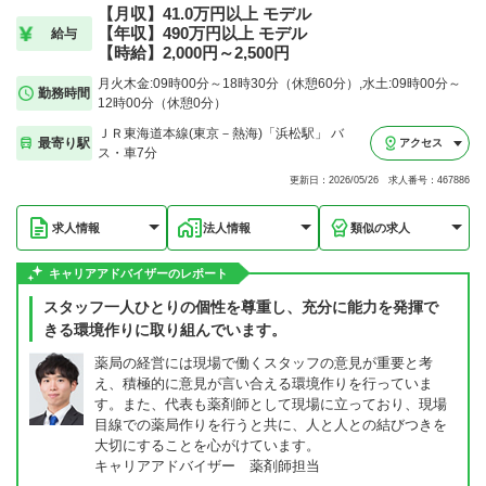
【月収】41.0万円以上 モデル
【年収】490万円以上 モデル
給与
【時給】2,000円～2,500円
月火木金:09時00分～18時30分（休憩60分）,水土:09時00分～
勤務時間
12時00分（休憩0分）
ＪＲ東海道本線(東京－熱海)「浜松駅」 バ
最寄り駅
アクセス
ス・車7分
更新日：2026/05/26 求人番号：467886
求人情報
法人情報
類似の求人
キャリアアドバイザーのレポート
スタッフ一人ひとりの個性を尊重し、充分に能力を発揮で
きる環境作りに取り組んでいます。
薬局の経営には現場で働くスタッフの意見が重要と考
え、積極的に意見が言い合える環境作りを行っていま
す。また、代表も薬剤師として現場に立っており、現場
目線での薬局作りを行うと共に、人と人との結びつきを
大切にすることを心がけています。
キャリアアドバイザー 薬剤師担当