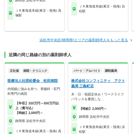
静岡県 浜松市中央区
ＪＲ東海道本線(東京－熱海) 浜
ＪＲ東海道本線(東京－熱海) 高
松駅
塚駅
浜松市中央区(静岡県)エリアの薬剤師求人をもっと見る
近隣の同じ路線の別の薬剤師求人
正社員
病院・クリニック
パート・アルバイト
調剤薬局
医療法人社団松愛会 松田病院
株式会社コンフィニティ アクト
薬局 三島町店
内視鏡に強みを持つ、胃腸科・肛門
科専門の病院
木・日・祝固定休み！ワークライフ
バランスを重視しな…
【年収】320万円～550万円以
上（賞与込）
【時給】2,000円～
【時給】2,000円～
静岡県 浜松市中央区
静岡県 浜松市中央区
ＪＲ東海道本線(東京－熱海) 浜
ＪＲ東海道本線(東京－熱海) 高
松駅