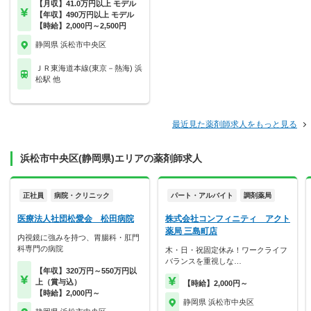
【月収】41.0万円以上 モデル
【年収】490万円以上 モデル
【時給】2,000円～2,500円
静岡県 浜松市中央区
ＪＲ東海道本線(東京－熱海) 浜
松駅 他
最近見た薬剤師求人をもっと見る
浜松市中央区(静岡県)エリアの薬剤師求人
正社員
病院・クリニック
パート・アルバイト
調剤薬局
医療法人社団松愛会 松田病院
株式会社コンフィニティ アクト
薬局 三島町店
内視鏡に強みを持つ、胃腸科・肛門
科専門の病院
木・日・祝固定休み！ワークライフ
バランスを重視しな…
【年収】320万円～550万円以
上（賞与込）
【時給】2,000円～
【時給】2,000円～
静岡県 浜松市中央区