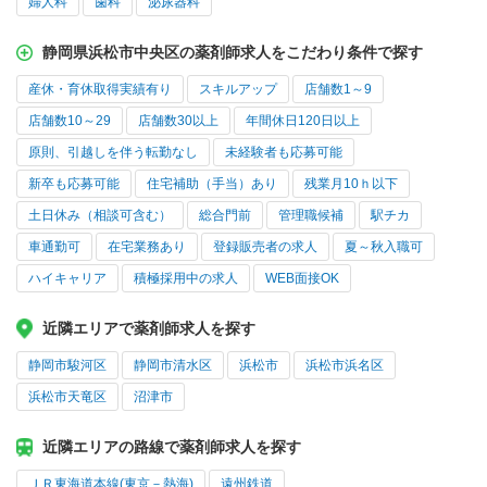
婦人科
歯科
泌尿器科
静岡県浜松市中央区の薬剤師求人をこだわり条件で探す
産休・育休取得実績有り
スキルアップ
店舗数1～9
店舗数10～29
店舗数30以上
年間休日120日以上
原則、引越しを伴う転勤なし
未経験者も応募可能
新卒も応募可能
住宅補助（手当）あり
残業月10ｈ以下
土日休み（相談可含む）
総合門前
管理職候補
駅チカ
車通勤可
在宅業務あり
登録販売者の求人
夏～秋入職可
ハイキャリア
積極採用中の求人
WEB面接OK
近隣エリアで薬剤師求人を探す
静岡市駿河区
静岡市清水区
浜松市
浜松市浜名区
浜松市天竜区
沼津市
近隣エリアの路線で薬剤師求人を探す
ＪＲ東海道本線(東京－熱海)
遠州鉄道