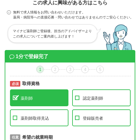
この求人に興味がある方はこちら
無料で求人情報をお問い合わせいただけます。
薬局・病院等への直接応募・問い合わせではありませんのでご安心ください。
マイナビ薬剤師ご登録後、担当のアドバイザーより
この求人についてご案内差し上げます！
1分で登録完了
1
2
3
4
5
取得資格
必須
必須
薬剤師
認定薬剤師
薬剤師取得見込
登録販売者
取得予定年
希望の就業時期
必須
任意