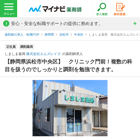
!
安心・安全な転職サポートの提供に努めます。
薬剤師の求人・転職TOP
静岡県
浜松市
中央区
しましま薬局 株式会社エムズレイ
正社員
調剤薬局
しましま薬局
株式会社エムズレイズ
の薬剤師求人
【静岡県浜松市中央区】 クリニック門前！複数の科
目を扱うのでしっかりと調剤を勉強できます。