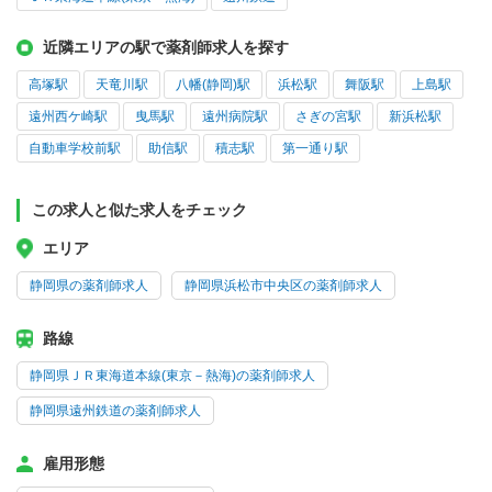
近隣エリアの駅で薬剤師求人を探す
高塚駅
天竜川駅
八幡(静岡)駅
浜松駅
舞阪駅
上島駅
遠州西ケ崎駅
曳馬駅
遠州病院駅
さぎの宮駅
新浜松駅
自動車学校前駅
助信駅
積志駅
第一通り駅
この求人と似た求人をチェック
エリア
静岡県の薬剤師求人
静岡県浜松市中央区の薬剤師求人
路線
静岡県ＪＲ東海道本線(東京－熱海)の薬剤師求人
静岡県遠州鉄道の薬剤師求人
雇用形態