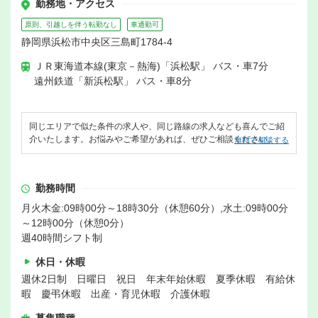
勤務地・アクセス
原則、引越しを伴う転勤なし
車通勤可
静岡県浜松市中央区三島町1784-4
ＪＲ東海道本線(東京－熱海)「浜松駅」 バス・車7分
遠州鉄道「新浜松駅」 バス・車8分
同じエリアで似た条件の求人や、同じ路線の求人なども喜んでご紹
介いたします。お悩みやご希望があれば、ぜひご相談ください。
無料で相談する
勤務時間
月火木金:09時00分～18時30分（休憩60分）,水土:09時00分
～12時00分（休憩0分）
週40時間シフト制
休日・休暇
週休2日制 日曜日 祝日 年末年始休暇 夏季休暇 有給休
暇 慶弔休暇 出産・育児休暇 介護休暇