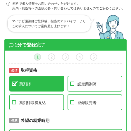
無料で求人情報をお問い合わせいただけます。
薬局・病院等への直接応募・問い合わせではありませんのでご安心ください。
マイナビ薬剤師ご登録後、担当のアドバイザーより
この求人についてご案内差し上げます！
1分で登録完了
1
2
3
4
5
取得資格
必須
必須
薬剤師
認定薬剤師
薬剤師取得見込
登録販売者
取得予定年
希望の就業時期
必須
任意