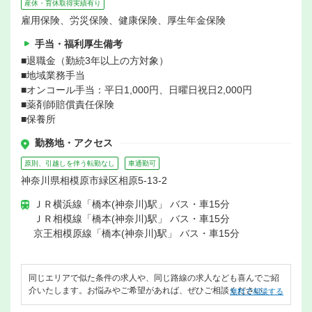
産休・育休取得実績有り
雇用保険、労災保険、健康保険、厚生年金保険
手当・福利厚生備考
■退職金（勤続3年以上の方対象）
■地域業務手当
■オンコール手当：平日1,000円、日曜日祝日2,000円
■薬剤師賠償責任保険
■保養所
勤務地・アクセス
原則、引越しを伴う転勤なし
車通勤可
神奈川県相模原市緑区相原5-13-2
ＪＲ横浜線「橋本(神奈川)駅」 バス・車15分
ＪＲ相模線「橋本(神奈川)駅」 バス・車15分
京王相模原線「橋本(神奈川)駅」 バス・車15分
同じエリアで似た条件の求人や、同じ路線の求人なども喜んでご紹
介いたします。お悩みやご希望があれば、ぜひご相談ください。
無料で相談する