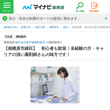
!
安心・安全な転職サポートの提供に努めます。
薬剤師の求人・転職TOP
神奈川県
相模原市
緑区
相原薬局 株式会社東戸塚調剤薬
正社員
調剤薬局
相原薬局
株式会社東戸塚調剤薬局
の薬剤師求人
【相模原市緑区】 初心者も歓迎！未経験の方・キャ
リアの浅い薬剤師さんの味方です！