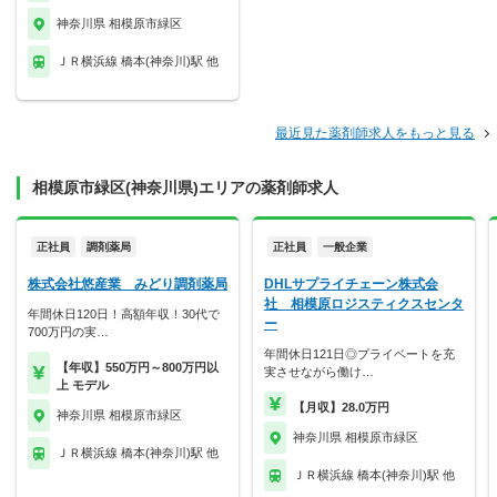
神奈川県 相模原市緑区
ＪＲ横浜線 橋本(神奈川)駅 他
最近見た薬剤師求人をもっと見る
相模原市緑区(神奈川県)エリアの薬剤師求人
正社員
調剤薬局
正社員
一般企業
株式会社悠産業 みどり調剤薬局
DHLサプライチェーン株式会
社 相模原ロジスティクスセンタ
年間休日120日！高額年収！30代で
ー
700万円の実…
年間休日121日◎プライベートを充
【年収】550万円～800万円以
実させながら働け…
上 モデル
【月収】28.0万円
神奈川県 相模原市緑区
神奈川県 相模原市緑区
ＪＲ横浜線 橋本(神奈川)駅 他
ＪＲ横浜線 橋本(神奈川)駅 他