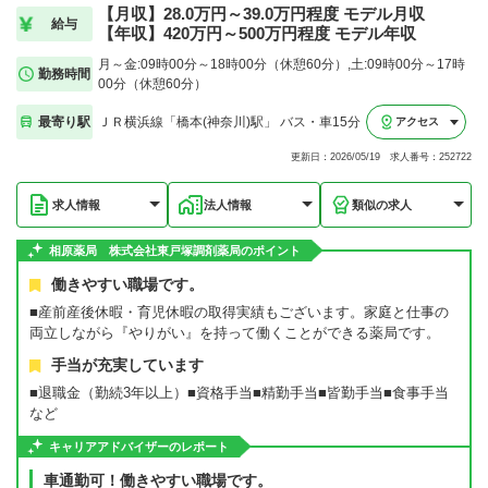
【月収】28.0万円～39.0万円程度 モデル月収
給与
【年収】420万円～500万円程度 モデル年収
月～金:09時00分～18時00分（休憩60分）,土:09時00分～17時
勤務時間
00分（休憩60分）
最寄り駅
ＪＲ横浜線「橋本(神奈川)駅」 バス・車15分
アクセス
更新日：2026/05/19 求人番号：252722
求人情報
法人情報
類似の求人
相原薬局 株式会社東戸塚調剤薬局のポイント
働きやすい職場です。
■産前産後休暇・育児休暇の取得実績もございます。家庭と仕事の
両立しながら『やりがい』を持って働くことができる薬局です。
手当が充実しています
■退職金（勤続3年以上）■資格手当■精勤手当■皆勤手当■食事手当
など
キャリアアドバイザーのレポート
車通勤可！働きやすい職場です。