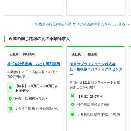
相模原市緑区(神奈川県)エリアの薬剤師求人をもっと見る
近隣の同じ路線の別の薬剤師求人
正社員
調剤薬局
正社員
一般企業
株式会社悠産業 みどり調剤薬局
DHLサプライチェーン株式会
社 相模原ロジスティクスセンタ
年間休日120日！高額年収！30代で
ー
700万円の実…
年間休日121日◎プライベートを充
【年収】550万円～800万円以
実させながら働け…
上 モデル
【月収】28.0万円
神奈川県 相模原市緑区
神奈川県 相模原市緑区
ＪＲ横浜線 橋本(神奈川)駅 他
ＪＲ横浜線 橋本(神奈川)駅 他