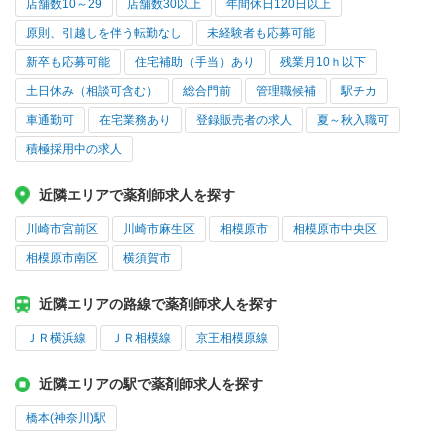
店舗数10～29
店舗数30以上
年間休日120日以上
原則、引越しを伴う転勤なし
未経験者も応募可能
新卒も応募可能
住宅補助（手当）あり
残業月10ｈ以下
土日休み（相談可含む）
総合門前
管理職候補
駅チカ
車通勤可
在宅業務あり
登録販売者の求人
夏～秋入職可
積極採用中の求人
近隣エリアで薬剤師求人を探す
川崎市宮前区
川崎市麻生区
相模原市
相模原市中央区
相模原市南区
横須賀市
近隣エリアの路線で薬剤師求人を探す
ＪＲ横浜線
ＪＲ相模線
京王相模原線
近隣エリアの駅で薬剤師求人を探す
橋本(神奈川)駅