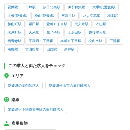
粟井駅
市坪駅
伊予北条駅
伊予和気駅
大手町(愛媛)駅
土橋(愛媛)駅
松山(愛媛)駅
三津浜駅
いよ立花駅
梅本駅
勝山町駅
鎌田駅
萱町６丁目駅
北久米駅
衣山駅
木屋町駅
久米駅
鷹ノ子駅
土居田駅
道後温泉駅
福音寺駅
平和通１丁目駅
本町６丁目駅
松山市駅
三津駅
南町駅
宮田町駅
山西駅
余戸駅
この求人と似た求人をチェック
エリア
愛媛県の薬剤師求人
愛媛県松山市の薬剤師求人
路線
愛媛県伊予鉄道郡中線の薬剤師求人
雇用形態