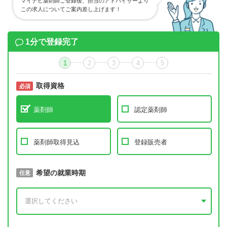
マイナビ薬剤師ご登録後、担当のアドバイザーより
この求人についてご案内差し上げます！
1分で登録完了
1
2
3
4
5
取得資格
必須
必須
薬剤師
認定薬剤師
薬剤師取得見込
登録販売者
取得予定年
希望の就業時期
必須
任意
年 3月