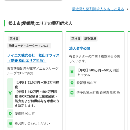
最近見た薬剤師求人をもっと見る
松山市(愛媛県)エリアの薬剤師求人
正社員
正社員
調剤薬局
治験コーディネーター（CRC）
法人名非公開
ノイエス株式会社 松山オフィス
有名ドクターの門前！複数科目応需
（愛媛 松山エリア担当）
しています。
教育研修制度が充実／エムスリーグ
【年収】500万円～580万円以
ループでCRC募集…
上 モデル
【月収】31.0万円～39.3万円程
愛媛県 松山市
度
【年収】442万円～564万円程
伊予鉄道本町線 道後温泉駅 他
度 ※CRC経験者は業務経験・
能力および前職給与を考慮のう
え決定します。
愛媛県 松山市
※お問い合わせください