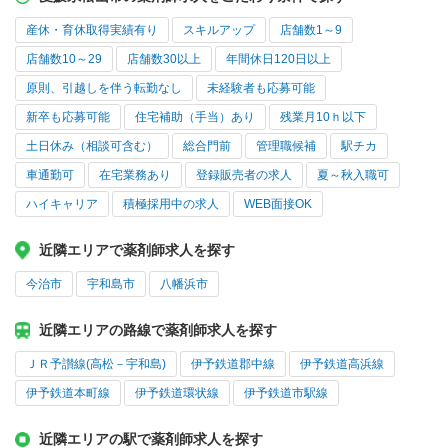
産休・育休取得実績有り
スキルアップ
店舗数1～9
店舗数10～29
店舗数30以上
年間休日120日以上
原則、引越しを伴う転勤なし
未経験者も応募可能
新卒も応募可能
住宅補助（手当）あり
残業月10ｈ以下
土日休み（相談可含む）
総合門前
管理職候補
駅チカ
車通勤可
在宅業務あり
登録販売者の求人
夏～秋入職可
ハイキャリア
積極採用中の求人
WEB面接OK
近隣エリアで薬剤師求人を探す
今治市
宇和島市
八幡浜市
近隣エリアの路線で薬剤師求人を探す
ＪＲ予讃線(高松－宇和島)
伊予鉄道郡中線
伊予鉄道高浜線
伊予鉄道本町線
伊予鉄道環状線
伊予鉄道市駅線
近隣エリアの駅で薬剤師求人を探す