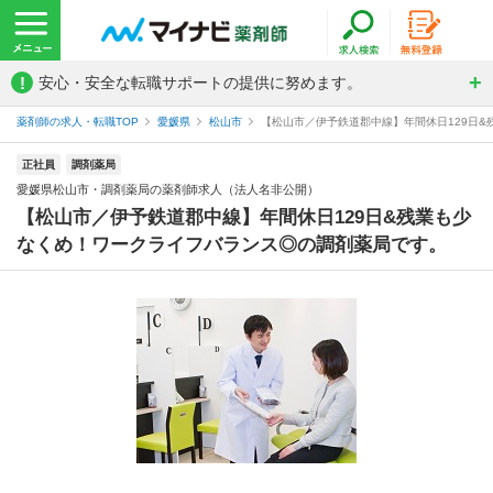
!
安心・安全な転職サポートの提供に努めます。
薬剤師の求人・転職TOP
愛媛県
松山市
【松山市／伊予鉄道郡中線】年間休日129日&
正社員
調剤薬局
愛媛県松山市・調剤薬局の薬剤師求人（法人名非公開）
【松山市／伊予鉄道郡中線】年間休日129日&残業も少
なくめ！ワークライフバランス◎の調剤薬局です。