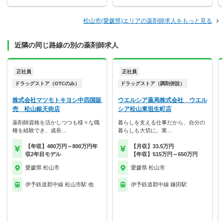
松山市(愛媛県)エリアの薬剤師求人をもっと見る
近隣の同じ路線の別の薬剤師求人
正社員
正社員
ドラッグストア（OTCのみ）
ドラッグストア（調剤併設）
株式会社マツモトキヨシ中四国販
ウエルシア薬局株式会社 ウエル
売 松山銀天街店
シア松山東垣生町店
薬剤師資格を活かしつつも様々な職
暮らしを支える仕事だから、自分の
種を経験でき、成長…
暮らしも大切に。業…
【年収】480万円～800万円年
【月収】33.5万円
収2年目モデル
【年収】515万円～650万円
愛媛県 松山市
愛媛県 松山市
伊予鉄道郡中線 松山市駅 他
伊予鉄道郡中線 鎌田駅