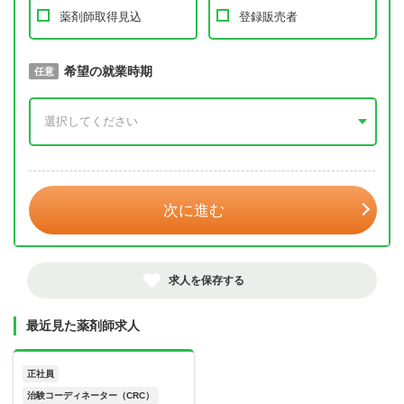
薬剤師取得見込
登録販売者
取得予定年
希望の就業時期
必須
任意
年 3月
次に進む
求人を保存する
最近見た薬剤師求人
正社員
治験コーディネーター（CRC）