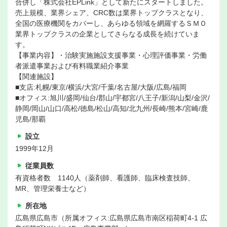
合併し「株式会社EPLink」として新たにスタートしました。
売上規模、業界シェア、CRC数は業界トップクラスとなり、
全国の医療機関をカバーし、あらゆる領域を網羅するＳＭＯ
業界トップクラスの企業としてさらなる成長を続けていま
す。
【事業内容】・治験実施施設支援事業・心理評価事業・労働
者派遣事業および有料職業紹介事業
【関連施設】
■支店:札幌/東京/横浜/大宮/千葉/名古屋/大阪/広島/福岡
■オフィス:旭川/盛岡/仙台/郡山/宇都宮/八王子/新潟/山梨/金沢/
静岡/岡山/山口/高松/徳島/松山/高知/北九州/長崎/熊本/宮崎/鹿
児島/那覇
設立
1999年12月
従業員数
有資格者数 1140人（薬剤師、看護師、臨床検査技師、
MR、管理栄養士など）
所在地
広島県広島市（所属オフィス:広島県広島市南区稲荷町4-1 広