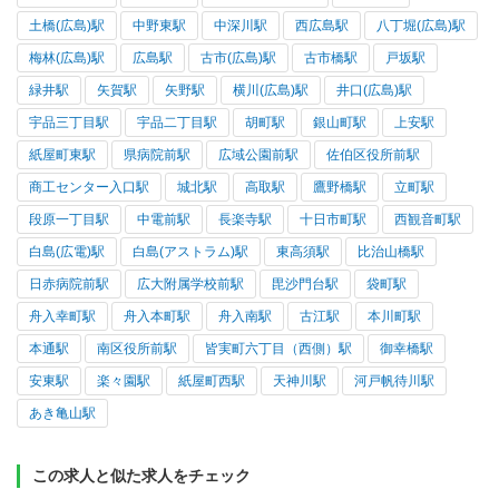
土橋(広島)駅
中野東駅
中深川駅
西広島駅
八丁堀(広島)駅
梅林(広島)駅
広島駅
古市(広島)駅
古市橋駅
戸坂駅
緑井駅
矢賀駅
矢野駅
横川(広島)駅
井口(広島)駅
宇品三丁目駅
宇品二丁目駅
胡町駅
銀山町駅
上安駅
紙屋町東駅
県病院前駅
広域公園前駅
佐伯区役所前駅
商工センター入口駅
城北駅
高取駅
鷹野橋駅
立町駅
段原一丁目駅
中電前駅
長楽寺駅
十日市町駅
西観音町駅
白島(広電)駅
白島(アストラム)駅
東高須駅
比治山橋駅
日赤病院前駅
広大附属学校前駅
毘沙門台駅
袋町駅
舟入幸町駅
舟入本町駅
舟入南駅
古江駅
本川町駅
本通駅
南区役所前駅
皆実町六丁目（西側）駅
御幸橋駅
安東駅
楽々園駅
紙屋町西駅
天神川駅
河戸帆待川駅
あき亀山駅
この求人と似た求人をチェック