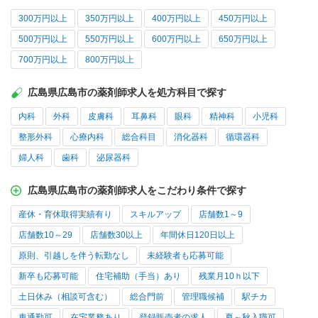
300万円以上
350万円以上
400万円以上
450万円以上
500万円以上
550万円以上
600万円以上
650万円以上
700万円以上
800万円以上
広島県広島市の薬剤師求人を処方科目で探す
内科
外科
皮膚科
耳鼻科
眼科
精神科
小児科
整形外科
心療内科
総合科目
消化器科
循環器科
婦人科
歯科
泌尿器科
広島県広島市の薬剤師求人をこだわり条件で探す
産休・育休取得実績有り
スキルアップ
店舗数1～9
店舗数10～29
店舗数30以上
年間休日120日以上
原則、引越しを伴う転勤なし
未経験者も応募可能
新卒も応募可能
住宅補助（手当）あり
残業月10ｈ以下
土日休み（相談可含む）
総合門前
管理職候補
駅チカ
車通勤可
在宅業務あり
登録販売者の求人
夏～秋入職可