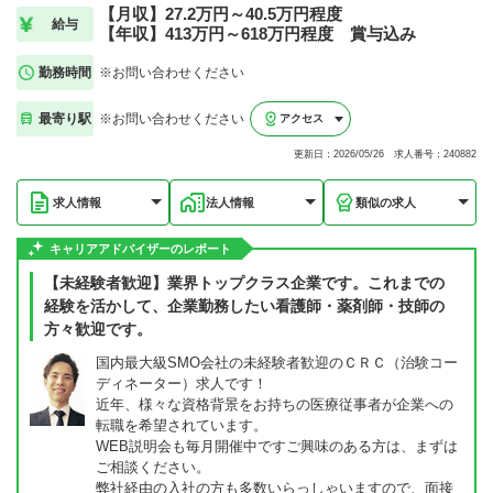
【月収】27.2万円～40.5万円程度
給与
【年収】413万円～618万円程度 賞与込み
勤務時間
※お問い合わせください
最寄り駅
※お問い合わせください
アクセス
更新日：2026/05/26 求人番号：240882
求人情報
法人情報
類似の求人
キャリアアドバイザーのレポート
【未経験者歓迎】業界トップクラス企業です。これまでの
経験を活かして、企業勤務したい看護師・薬剤師・技師の
方々歓迎です。
国内最大級SMO会社の未経験者歓迎のＣＲＣ（治験コー
ディネーター）求人です！
近年、様々な資格背景をお持ちの医療従事者が企業への
転職を希望されています。
WEB説明会も毎月開催中ですご興味のある方は、まずは
ご相談ください。
弊社経由の入社の方も多数いらっしゃいますので、面接