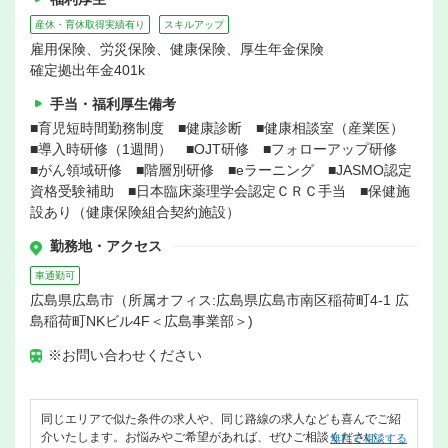
産休・育休取得実績有り
スキルアップ
雇用保険、労災保険、健康保険、厚生年金保険
確定拠出年金401k
手当・福利厚生備考
■育児短時間勤務制度 ■健康診断 ■健康相談室（産業医）
■導入時研修（1週間） ■OJT研修 ■フォローアップ研修
■がん領域研修 ■階層別研修 ■eラーニング ■JASMO認定
資格受験補助 ■日本臨床薬理学会認定ＣＲＣ手当 ■保健施
設あり（健康保険組合契約施設）
勤務地・アクセス
車通勤可
広島県広島市（所属オフィス:広島県広島市南区稲荷町4-1 広
島稲荷町NKビル4F＜広島事業部＞)
※お問い合わせください
同じエリアで似た条件の求人や、同じ路線の求人なども喜んでご紹
介いたします。お悩みやご希望があれば、ぜひご相談ください。
無料で相談する