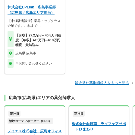
株式会社EPLink 広島事業部
（広島県／広島エリア担当）
【未経験者歓迎】業界トップクラス
企業です。これまで…
【月収】27.2万円～40.5万円程
度 【年収】413万円～618万円
程度 賞与込み
広島県 広島市
※お問い合わせください
最近見た薬剤師求人をもっと見る
広島市(広島県)エリアの薬剤師求人
正社員
正社員
治験コーディネーター（CRC）
株式会社向日葵 ライフケアサポ
ートひまわり
ノイエス株式会社 広島オフィス