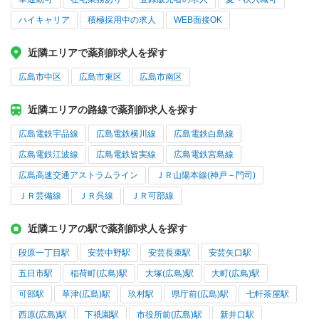
ハイキャリア
積極採用中の求人
WEB面接OK
近隣エリアで薬剤師求人を探す
広島市中区
広島市東区
広島市南区
近隣エリアの路線で薬剤師求人を探す
広島電鉄宇品線
広島電鉄横川線
広島電鉄白島線
広島電鉄江波線
広島電鉄皆実線
広島電鉄宮島線
広島高速交通アストラムライン
ＪＲ山陽本線(神戸－門司)
ＪＲ芸備線
ＪＲ呉線
ＪＲ可部線
近隣エリアの駅で薬剤師求人を探す
段原一丁目駅
安芸中野駅
安芸長束駅
安芸矢口駅
五日市駅
稲荷町(広島)駅
大塚(広島)駅
大町(広島)駅
可部駅
草津(広島)駅
玖村駅
県庁前(広島)駅
七軒茶屋駅
西原(広島)駅
下祇園駅
市役所前(広島)駅
新井口駅