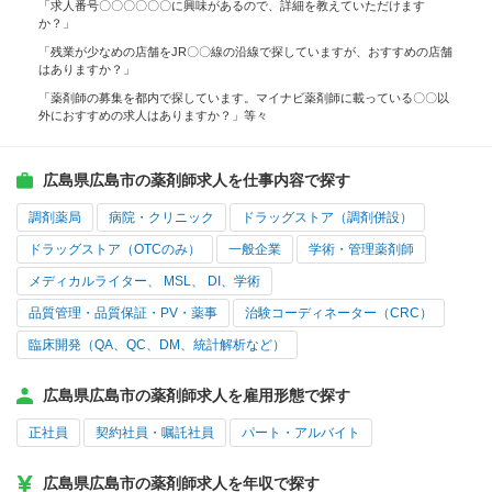
「求人番号〇〇〇〇〇〇に興味があるので、詳細を教えていただけます
か？」
「残業が少なめの店舗をJR〇〇線の沿線で探していますが、おすすめの店舗
はありますか？」
「薬剤師の募集を都内で探しています。マイナビ薬剤師に載っている〇〇以
外におすすめの求人はありますか？」等々
広島県広島市の薬剤師求人を仕事内容で探す
調剤薬局
病院・クリニック
ドラッグストア（調剤併設）
ドラッグストア（OTCのみ）
一般企業
学術・管理薬剤師
メディカルライター、 MSL、 DI、学術
品質管理・品質保証・PV・薬事
治験コーディネーター（CRC）
臨床開発（QA、QC、DM、統計解析など）
広島県広島市の薬剤師求人を雇用形態で探す
正社員
契約社員・嘱託社員
パート・アルバイト
広島県広島市の薬剤師求人を年収で探す