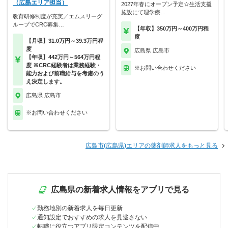
（広島エリア担当）
2027年春にオープン予定☆生活支援
施設にて理学療…
教育研修制度が充実／エムスリーグ
ループでCRC募集…
【年収】350万円～400万円程
度
【月収】31.0万円～39.3万円程
度
広島県 広島市
【年収】442万円～564万円程
度 ※CRC経験者は業務経験・
※お問い合わせください
能力および前職給与を考慮のう
え決定します。
広島県 広島市
※お問い合わせください
広島市(広島県)エリアの薬剤師求人をもっと見る
広島県の新着求人情報をアプリで見る
勤務地別の新着求人を毎日更新
通知設定でおすすめの求人を見逃さない
転職に役立つアプリ限定コンテンツを配信中