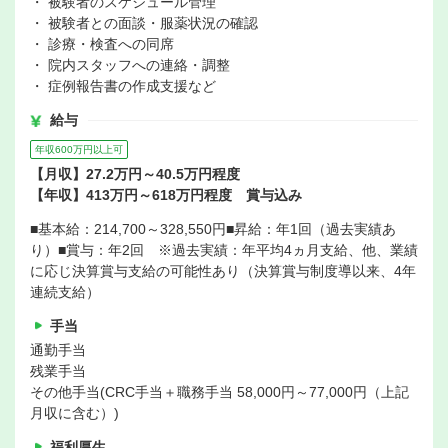
・ 被験者のスケジュール管理
・ 被験者との面談・服薬状況の確認
・ 診療・検査への同席
・ 院内スタッフへの連絡・調整
・ 症例報告書の作成支援など
給与
年収600万円以上可
【月収】27.2万円～40.5万円程度
【年収】413万円～618万円程度 賞与込み
■基本給：214,700～328,550円■昇給：年1回（過去実績あ
り）■賞与：年2回 ※過去実績：年平均4ヵ月支給、他、業績
に応じ決算賞与支給の可能性あり（決算賞与制度導以来、4年
連続支給）
手当
通勤手当
残業手当
その他手当(CRC手当＋職務手当 58,000円～77,000円（上記
月収に含む）)
福利厚生