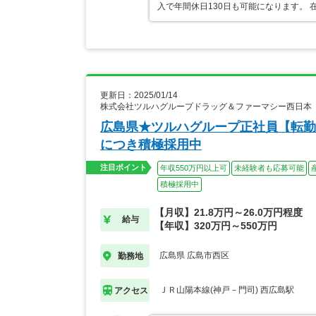
入で年間休日130日も可能になります。
更新日：2025/01/14
株式会社ツルハグループドラッグ＆ファーマシー西日本
広島県★ツルハグループ正社員【転勤
につき積極採用中
注目ポイント
年収550万円以上可
未経験者も応募可能
積極採用中
【月収】21.8万円～26.0万円程度
給与
【年収】320万円～550万円
広島県 広島市西区
勤務地
ＪＲ山陽本線(神戸－門司) 西広島駅
アクセス