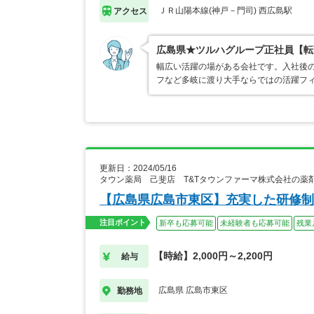
ＪＲ山陽本線(神戸－門司) 西広島駅
アクセス
広島県★ツルハグループ正社員【転
幅広い活躍の場がある会社です。入社後
フなど多岐に渡り大手ならではの活躍フ
更新日：2024/05/16
タウン薬局 己斐店 T&Tタウンファーマ株式会社の薬
【広島県広島市東区】充実した研修制
注目ポイント
新卒も応募可能
未経験者も応募可能
残業
【時給】2,000円～2,200円
給与
広島県 広島市東区
勤務地