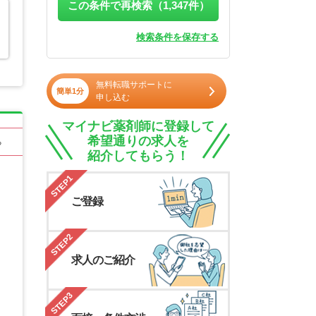
この条件で再検索（
1,347
件）
検索条件を保存する
無料転職サポートに
簡単1分
申し込む
マイナビ薬剤師に登録して
希望通りの求人を
る
紹介してもらう！
STEP1
ご登録
STEP2
求人のご紹介
STEP3