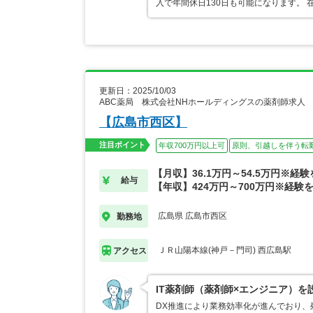
入で年間休日130日も可能になります。
更新日：2025/10/03
ABC薬局 株式会社NHホールディングスの薬剤師求人
【広島市西区】
注目ポイント
年収700万円以上可
原則、引越しを伴う転
【月収】36.1万円～54.5万円※経
給与
【年収】424万円～700万円※経験
広島県 広島市西区
勤務地
ＪＲ山陽本線(神戸－門司) 西広島駅
アクセス
IT薬剤師（薬剤師×エンジニア）を
DX推進により業務効率化が進んでおり、