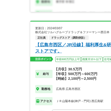
更新日：2024/03/07
株式会社ツルハグループドラッグ＆ファーマシー西日本
正社員
ドラッグストア（調剤併設）
【広島市西区／JR沿線】福利厚生&
ストアです。
注目ポイント
年収600万円以上可
残業月10ｈ以下
住宅
【月収】30.5万円
【年収】500万円～600万円
給与
【時給】2,100円～2,500円
広島県 広島市西区
勤務地
ＪＲ山陽本線(神戸－門司) 西広島駅
アクセス