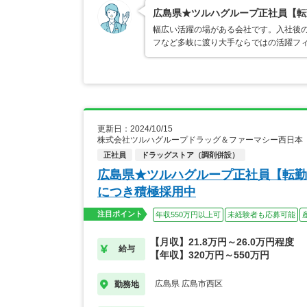
広島県★ツルハグループ正社員【転
幅広い活躍の場がある会社です。入社後
フなど多岐に渡り大手ならではの活躍フ
更新日：2024/10/15
株式会社ツルハグループドラッグ＆ファーマシー西日本
正社員
ドラッグストア（調剤併設）
広島県★ツルハグループ正社員【転勤
につき積極採用中
注目ポイント
年収550万円以上可
未経験者も応募可能
【月収】21.8万円～26.0万円程度
給与
【年収】320万円～550万円
広島県 広島市西区
勤務地