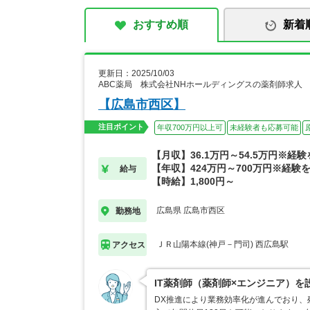
おすすめ順
新着
更新日：2025/10/03
ABC薬局 株式会社NHホールディングスの薬剤師求人
【広島市西区】
注目ポイント
年収700万円以上可
未経験者も応募可能
【月収】36.1万円～54.5万円※経
【年収】424万円～700万円※経験
給与
【時給】1,800円～
広島県 広島市西区
勤務地
ＪＲ山陽本線(神戸－門司) 西広島駅
アクセス
IT薬剤師（薬剤師×エンジニア）を
DX推進により業務効率化が進んでおり、