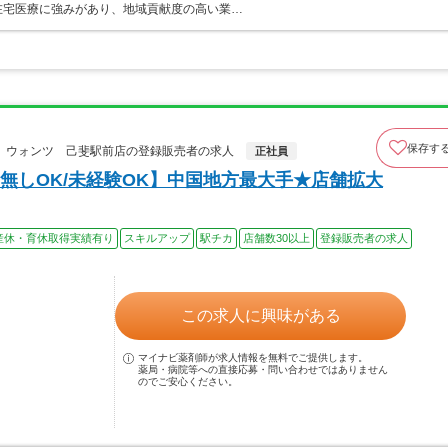
 在宅医療に強みがあり、地域貢献度の高い業…
保存す
 ウォンツ 己斐駅前店の登録販売者の求人
正社員
無しOK/未経験OK】中国地方最大手★店舗拡大
産休・育休取得実績有り
スキルアップ
駅チカ
店舗数30以上
登録販売者の求人
この求人に興味がある
マイナビ薬剤師が求人情報を無料でご提供します。
薬局・病院等への直接応募・問い合わせではありません
のでご安心ください。