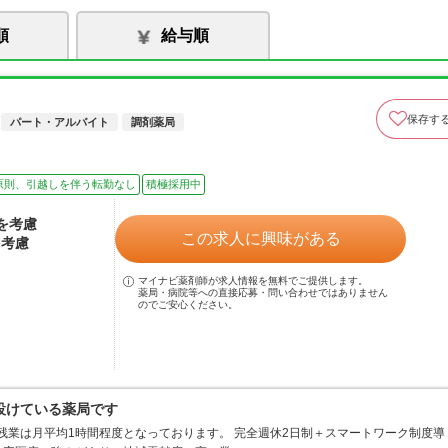
順
給与順
保存す
パート・アルバイト
調剤薬局
原則、引越しを伴う転勤なし
積極採用中
験を考慮
この求人に興味がある
を考慮
マイナビ薬剤師が求人情報を無料でご提供します。
薬局・病院等への直接応募・問い合わせではありません
のでご安心ください。
設けている薬局です
残業は月平均1時間程度となっております。 完全週休2日制＋スマートワーク制度導