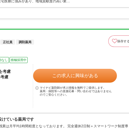
 在宅医療に強みがあり、地域貢献度の高い業…
保存す
正社員
調剤薬局
勤なし
積極採用中
験を考慮
この求人に興味がある
を考慮
マイナビ薬剤師が求人情報を無料でご提供します。
薬局・病院等への直接応募・問い合わせではありません
のでご安心ください。
設けている薬局です
残業は月平均1時間程度となっております。 完全週休2日制＋スマートワーク制度導