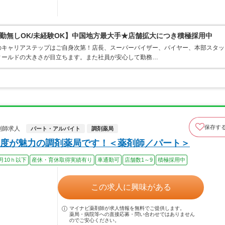
勤無しOK/未経験OK】中国地方最大手★店舗拡大につき積極採用中
のキャリアステップはご自身次第！店長、スーパーバイザー、バイヤー、本部スタッ
ィールドの大きさが目立ちます。また社員が安心して勤務…
保存す
剤師求人
パート・アルバイト
調剤薬局
度が魅力の調剤薬局です！＜薬剤師／パート＞
月10ｈ以下
産休・育休取得実績有り
車通勤可
店舗数1～9
積極採用中
この求人に興味がある
マイナビ薬剤師が求人情報を無料でご提供します。
薬局・病院等への直接応募・問い合わせではありません
のでご安心ください。