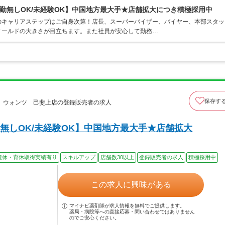
勤無しOK/未経験OK】中国地方最大手★店舗拡大につき積極採用中
のキャリアステップはご自身次第！店長、スーパーバイザー、バイヤー、本部スタッ
ィールドの大きさが目立ちます。また社員が安心して勤務…
保存す
 ウォンツ 己斐上店の登録販売者の求人
無しOK/未経験OK】中国地方最大手★店舗拡大
産休・育休取得実績有り
スキルアップ
店舗数30以上
登録販売者の求人
積極採用中
この求人に興味がある
マイナビ薬剤師が求人情報を無料でご提供します。
薬局・病院等への直接応募・問い合わせではありません
のでご安心ください。