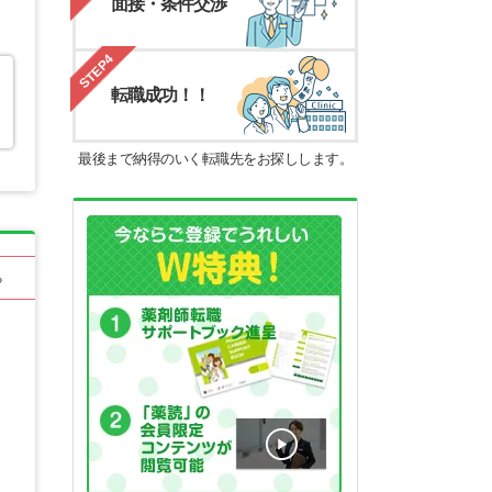
面接・条件交渉
STEP4
転職成功！！
最後まで納得のいく転職先をお探しします。
る