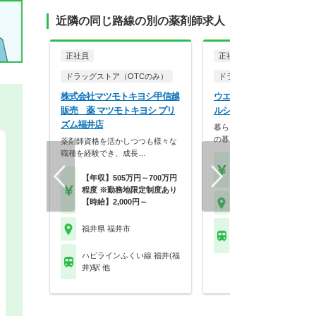
近隣の同じ路線の別の薬剤師求人
正社員
正社員
ドラッグストア（OTCのみ）
ドラッグストア（調剤併設
株式会社マツモトキヨシ甲信越
ウエルシア薬局株式会社 
販売 薬 マツモトキヨシ プリ
ルシア福井北四ツ居店
ズム福井店
暮らしを支える仕事だから、
の暮らしも大切に。業…
薬剤師資格を活かしつつも様々な
職種を経験でき、成長…
【月収】33.5万円
【年収】515万円～65
【年収】505万円～700万円
程度 ※勤務地限定制度あり
【時給】2,000円～
福井県 福井市
福井県 福井市
えちぜん鉄道勝山永平
越前開発駅
ハピラインふくい線 福井(福
井)駅 他