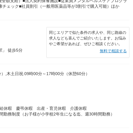
費全額支給）■法人契約保養施設■従業員メンタルヘルスケアプログラ
健康チェック■社員割引（一般用医薬品等が3割引で購入可能）ほか
同じエリアで似た条件の求人や、同じ路線の
求人なども喜んでご紹介いたします。お悩み
やご希望があれば、ぜひご相談ください。
」 徒歩5分
無料で相談する
分）,木土日祝:09時00分～17時00分（休憩60分）
有給休暇 慶弔休暇 出産・育児休暇 介護休暇
間勤務制度（お子様が小学校2年生になる迄、週30時間勤務）