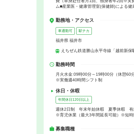
費（単身赴任者月1回、独身者年2回※実
ム■産業医・健康管理室(保健師)による
勤務地・アクセス
車通勤可
駅チカ
福井県 福井市
えちぜん鉄道勝山永平寺線「越前新保駅
勤務時間
月火水金:09時00分～19時00分（休憩60
※実働週40時間シフト制
休日・休暇
年間休日120日以上
週休2日制 年末年始休暇 夏季休暇 
※育児休業（最大3年間延長可能）※短時
募集職種