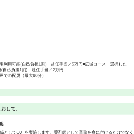
宅利用可能(自己負担1割) 赴任手当／5万円■広域コース：選択した
(自己負担1割) 赴任手当／2万円
囲での配属（最大90分）
とおして、
度
教育係としてOJTを実施します。薬剤師として業務を身に付けるだけでなく