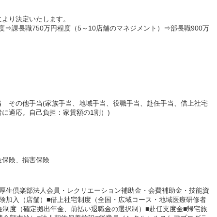
により決定いたします。
度⇒課長職750万円程度（5～10店舗のマネジメント）⇒部長職900万
）
当 その他手当(家族手当、地域手当、役職手当、赴任手当、借上社宅
に適応。自己負担：家賃額の1割）)
金保険、損害保険
利厚生倶楽部法人会員・レクリエーション補助金・会費補助金・技能資
険加入（店舗）■借上社宅制度（全国・広域コース・地域医療研修者
金制度（確定拠出年金、前払い退職金の選択制）■赴任支度金■帰宅旅