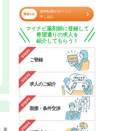
無料転職サポートに
簡単1分
申し込む
マイナビ薬剤師に登録して
希望通りの求人を
紹介してもらう！
STEP1
ご登録
STEP2
求人のご紹介
STEP3
面接・条件交渉
STEP4
、新