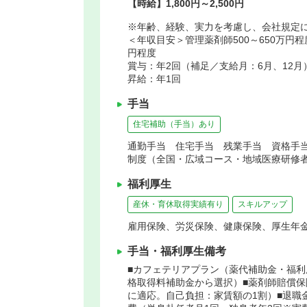
【時給】1,800円～2,500円
※年齢、経験、実力を考慮し、会社規定
＜年収目安＞管理薬剤師500～650万円程
円程度
賞与：年2回（補足／支給月：6月、12月
昇給：年1回
手当
住宅補助（手当）あり
通勤手当 住宅手当 残業手当 資格手
制度（全国・広域コース・地域医療研修者
福利厚生
産休・育休取得実績有り
スキルアップ
雇用保険、労災保険、健康保険、厚生年
手当・福利厚生備考
■カフェテリアプラン（薬代補助金・福
格取得料補助金から選択）■薬剤師賠償保
に適応。自己負担：家賃額の1割）■退職