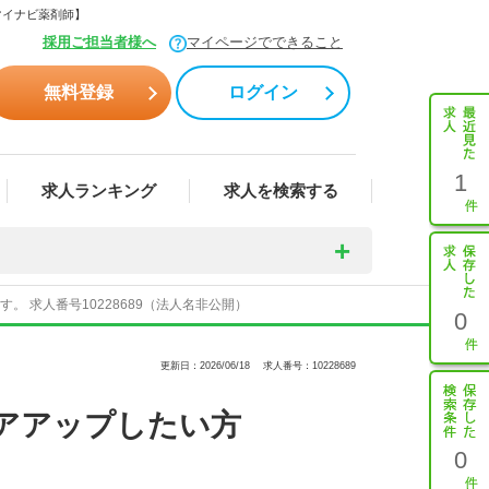
マイナビ薬剤師】
採用ご担当者様へ
マイページでできること
無料登録
ログイン
1
求人ランキング
求人を検索する
 求人番号10228689（法人名非公開）
0
更新日：2026/06/18
求人番号：10228689
アアップしたい方
0