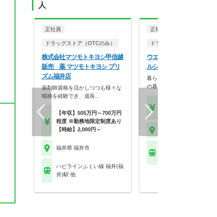
人
正社員
正社員
ドラッグストア（OTCのみ）
ドラッグストア（調剤併設
株式会社マツモトキヨシ甲信越
ウエルシア薬局株式会社 
販売 薬 マツモトキヨシ プリ
ルシア福井北四ツ居店
ズム福井店
暮らしを支える仕事だから、
の暮らしも大切に。業…
薬剤師資格を活かしつつも様々な
職種を経験でき、成長…
【月収】33.5万円
【年収】515万円～65
【年収】505万円～700万円
程度 ※勤務地限定制度あり
【時給】2,000円～
福井県 福井市
福井県 福井市
えちぜん鉄道勝山永平
越前開発駅
ハピラインふくい線 福井(福
井)駅 他