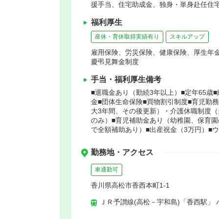
援手当、住宅助成金、独身・単身赴任住宅
福利厚生
産休・育休取得実績有り
スキルアップ
雇用保険、労災保険、健康保険、厚生年
慶弔見舞金制度
手当・福利厚生備考
■退職金あり（勤続3年以上）■定年65歳
金■団体生命保険■買物割引制度■育児勤
大3年間、その後更新）・介護休職制度（
のみ）■育児補助金あり（幼稚園、保育園
で全額補助あり）■出産祝金（3万円）■
勤務地・アクセス
車通勤可
香川県高松市香西本町1-1
ＪＲ予讃線(高松－宇和島)「香西駅」 