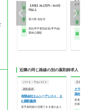
若手薬剤師が活躍できる場が
ます！在宅に力を入れ…
【月収】26.2万円～34.9万
円以上
【時給】2,000円～2,5
香川県 高松市
香川県 高松市
て
高松琴平電気鉄道(琴平線)
ＪＲ予讃線(高松－宇和
栗林公園駅
端岡駅
の
近隣の同じ路線の別の薬剤師求人
パート・アルバイト
正社員
調剤薬局
クラフト株式会社 さくら
調剤薬局
高松郷東店
有限会社エムシーアシスト え
患者様に寄り添う薬局を目指
む調剤薬局
全国各地に展開する調…
若手薬剤師が活躍できる場があり