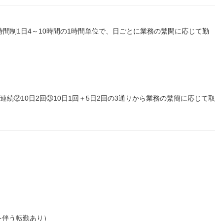
働時間制1日4～10時間の1時間単位で、日ごとに業務の繁閑に応じて勤
0日連続②10日2回③10日1回＋5日2回の3通りから業務の繁簡に応じて取
を伴う転勤あり）