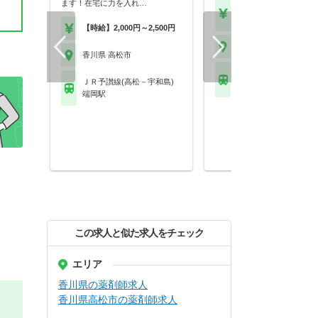
ます！在宅に力を入れ…
【年収】419万円～74
程度
【時給】2,000円～2,500円
香川県 高松市
香川県 高松市
ＪＲ予讃線(高松－宇和
ＪＲ予讃線(高松－宇和島)
香西駅
端岡駅
この求人と似た求人をチェック
エリア
香川県の薬剤師求人
香川県高松市の薬剤師求人