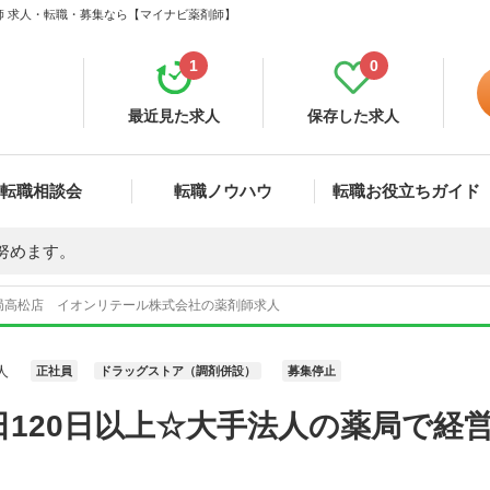
師 求人・転職・募集なら【マイナビ薬剤師】
1
0
最近見た求人
保存した求人
転職相談会
転職ノウハウ
転職お役立ちガイド
努めます。
局高松店 イオンリテール株式会社の薬剤師求人
人
正社員
ドラッグストア（調剤併設）
募集停止
日120日以上☆大手法人の薬局で経