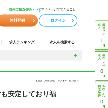
採用ご担当者様へ
マイページでできること
無料登録
ログイン
1
求人ランキング
求人を検索する
0
更新日：2026/06/19
求人番号：10192678
営も安定しており福
0