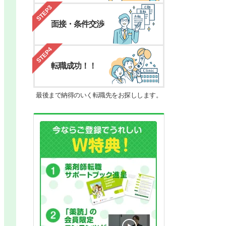
STEP3
面接・条件交渉
STEP4
転職成功！！
最後まで納得のいく転職先をお探しします。