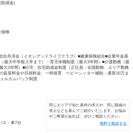
助成金)
金保険
■総合共済会（イオングッドライフクラブ）■健康保険組合■企業年金基
務（最大中学校入学まで）・育児休職制度（最大3年間）■介護勤務（最
最大2年間）■社宅、住宅助成金制度（正社員：全国勤務、エリア勤務
の延長料金や日祝料金、一時保育、ベビーシッター補助：通算20万ま
ウェルカムバック制度
同じエリアで似た条件の求人や、同じ路線の
求人なども喜んでご紹介いたします。お悩み
やご希望があれば、ぜひご相談ください。
バス・車7分
無料で相談する