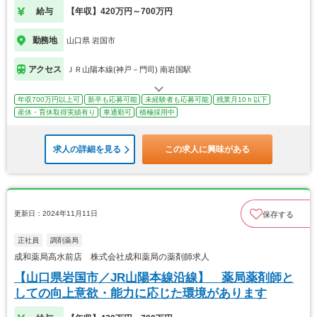
給与
【年収】420万円～700万円
勤務地
山口県 岩国市
アクセス
ＪＲ山陽本線(神戸－門司) 南岩国駅
年収700万円以上可
新卒も応募可能
未経験者も応募可能
残業月10ｈ以下
産休・育休取得実績有り
車通勤可
積極採用中
求人の詳細を見る
この求人に興味がある
更新日：2024年11月11日
保存する
正社員
調剤薬局
成和薬局高水前店 株式会社成和薬局の薬剤師求人
【山口県岩国市／JR山陽本線沿線】 薬局薬剤師と
しての向上意欲・能力に応じた環境があります