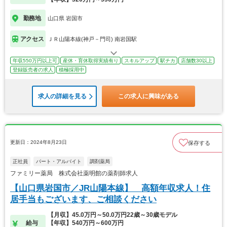
勤務地
山口県 岩国市
アクセス
ＪＲ山陽本線(神戸－門司) 南岩国駅
年収550万円以上可
産休・育休取得実績有り
スキルアップ
駅チカ
店舗数30以上
登録販売者の求人
積極採用中
求人の詳細を見る
この求人に興味がある
更新日：2024年8月23日
保存する
正社員
パート・アルバイト
調剤薬局
ファミリー薬局 株式会社薬明館の薬剤師求人
【山口県岩国市／JR山陽本線】 高額年収求人！住
居手当もございます、ご相談ください
【月収】45.0万円～50.0万円22歳～30歳モデル
給与
【年収】540万円～600万円