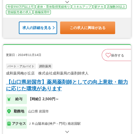
年収550万円以上可
産休・育休取得実績有り
スキルアップ
駅チカ
店舗数30以上
登録販売者の求人
積極採用中
求人の詳細を見る
この求人に興味がある
更新日：2024年11月14日
保存する
パート・アルバイト
調剤薬局
成和薬局梅が丘店 株式会社成和薬局の薬剤師求人
【山口県岩国市】薬局薬剤師としての向上意欲・能力
に応じた環境があります
給与
【時給】2,500円～
勤務地
山口県 岩国市
アクセス
ＪＲ山陽本線(神戸－門司) 南岩国駅