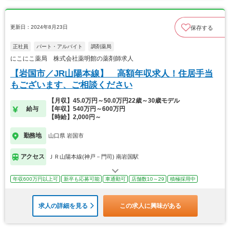
更新日：2024年8月23日
保存する
正社員
パート・アルバイト
調剤薬局
にこにこ薬局 株式会社薬明館の薬剤師求人
【岩国市／JR山陽本線】 高額年収求人！住居手当
もございます、ご相談ください
【月収】45.0万円～50.0万円22歳～30歳モデル
給与
【年収】540万円～600万円
【時給】2,000円～
勤務地
山口県 岩国市
アクセス
ＪＲ山陽本線(神戸－門司) 南岩国駅
年収600万円以上可
新卒も応募可能
車通勤可
店舗数10～29
積極採用中
求人の詳細を見る
この求人に興味がある