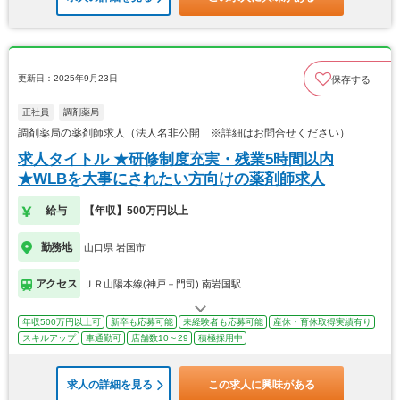
更新日：2025年9月23日
保存する
正社員
調剤薬局
調剤薬局の薬剤師求人（法人名非公開 ※詳細はお問合せください）
求人タイトル ★研修制度充実・残業5時間以内
★WLBを大事にされたい方向けの薬剤師求人
給与
【年収】500万円以上
勤務地
山口県 岩国市
アクセス
ＪＲ山陽本線(神戸－門司) 南岩国駅
年収500万円以上可
新卒も応募可能
未経験者も応募可能
産休・育休取得実績有り
スキルアップ
車通勤可
店舗数10～29
積極採用中
求人の詳細を見る
この求人に興味がある