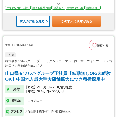
年収600万円以上可
新卒も応募可能
車通勤可
店舗数10～29
積極採用中
求人の詳細を見る
この求人に興味がある
更新日：2025年1月14日
保存する
正社員
株式会社ツルハグループドラッグ＆ファーマシー西日本 ウォンツ フジ南
岩国店の登録販売者の求人
山口県★ツルハグループ正社員【転勤無しOK/未経験
OK】中国地方最大手★店舗拡大につき積極採用中
【月収】21.8万円～26.0万円程度
給与
【年収】320万円～550万円
勤務地
山口県 岩国市
アクセス
ＪＲ山陽本線(神戸－門司) 南岩国駅