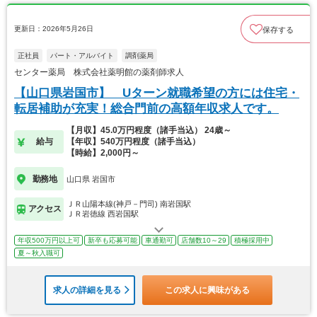
更新日：2026年5月26日
保存する
正社員
パート・アルバイト
調剤薬局
センター薬局 株式会社薬明館の薬剤師求人
【山口県岩国市】 Uターン就職希望の方には住宅・
転居補助が充実！総合門前の高額年収求人です。
【月収】45.0万円程度（諸手当込） 24歳～
給与
【年収】540万円程度（諸手当込）
【時給】2,000円～
勤務地
山口県 岩国市
ＪＲ山陽本線(神戸－門司) 南岩国駅
アクセス
ＪＲ岩徳線 西岩国駅
年収500万円以上可
新卒も応募可能
車通勤可
店舗数10～29
積極採用中
夏～秋入職可
求人の詳細を見る
この求人に興味がある