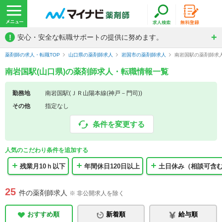
!
安心・安全な転職サポートの提供に努めます。
薬剤師の求人・転職TOP
山口県の薬剤師求人
岩国市の薬剤師求人
南岩国駅の薬剤師求
南岩国駅(山口県)の薬剤師求人・転職情報一覧
勤務地
南岩国駅(ＪＲ山陽本線(神戸－門司))
その他
指定なし
条件を変更する
人気のこだわり条件を追加する
残業月10ｈ以下
年間休日120日以上
土日休み（相談可含
25
件の薬剤師求人
※ 非公開求人を除く
おすすめ順
新着順
給与順