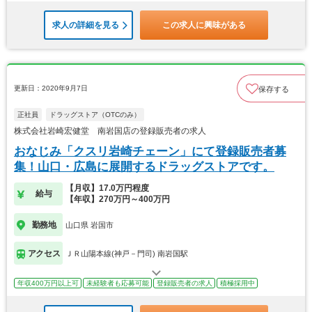
求人の詳細を見る
この求人に興味がある
更新日：2020年9月7日
保存する
正社員
ドラッグストア（OTCのみ）
株式会社岩崎宏健堂 南岩国店の登録販売者の求人
おなじみ「クスリ岩崎チェーン」にて登録販売者募
集！山口・広島に展開するドラッグストアです。
【月収】17.0万円程度
給与
【年収】270万円～400万円
勤務地
山口県 岩国市
アクセス
ＪＲ山陽本線(神戸－門司) 南岩国駅
年収400万円以上可
未経験者も応募可能
登録販売者の求人
積極採用中