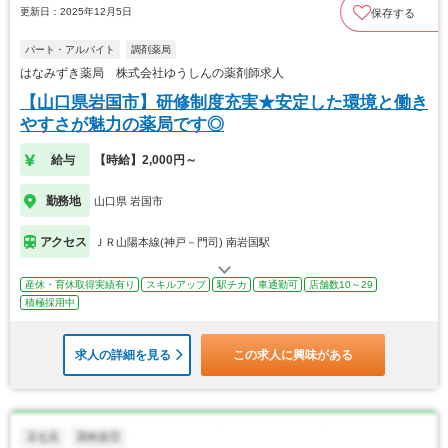
更新日：2025年12月5日
保存する
パート・アルバイト
調剤薬局
はなみずき薬局 株式会社ゆうしんの薬剤師求人
【山口県岩国市】研修制度充実★安定した環境と働き
やすさが魅力の薬局です◎
給与
【時給】2,000円～
勤務地
山口県 岩国市
アクセス
ＪＲ山陽本線(神戸－門司) 南岩国駅
産休・育休取得実績有り
スキルアップ
駅チカ
車通勤可
店舗数10～29
積極採用中
求人の詳細を見る
この求人に興味がある