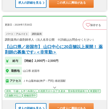
求人の詳細を見る
この求人に興味がある
更新日：2026年7月30日
保存する
パート・アルバイト
調剤薬局
調剤薬局の薬剤師求人（法人名非公開 ※詳細はお問合せください）
【山口県／岩国市】 山口中心に20店舗以上展開！ 薬
剤師の募集です♪＜非常勤＞
給与
【時給】2,000円～2,500円
勤務地
山口県 岩国市
アクセス
ＪＲ山陽本線(神戸－門司) 南岩国駅
原則、引越しを伴う転勤なし
残業月10ｈ以下
産休・育休取得実績有り
車通勤可
店舗数30以上
積極採用中
求人の詳細を見る
この求人に興味がある