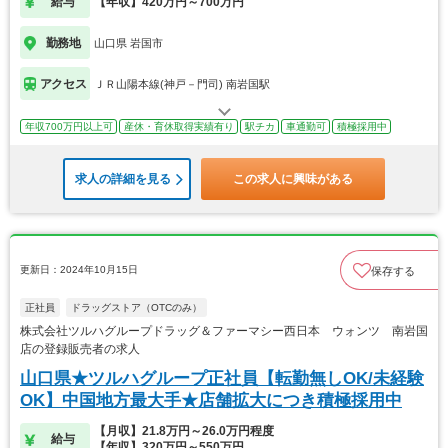
給与
【年収】420万円～700万円
勤務地
山口県 岩国市
アクセス
ＪＲ山陽本線(神戸－門司) 南岩国駅
年収700万円以上可
産休・育休取得実績有り
駅チカ
車通勤可
積極採用中
求人の詳細を見る
この求人に興味がある
更新日：2024年10月15日
保存する
正社員
ドラッグストア（OTCのみ）
株式会社ツルハグループドラッグ＆ファーマシー西日本 ウォンツ 南岩国
店の登録販売者の求人
山口県★ツルハグループ正社員【転勤無しOK/未経験
OK】中国地方最大手★店舗拡大につき積極採用中
【月収】21.8万円～26.0万円程度
給与
【年収】320万円～550万円