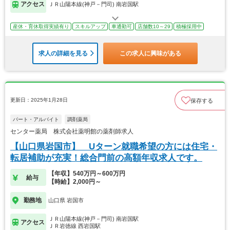
アクセス
ＪＲ山陽本線(神戸－門司) 南岩国駅
産休・育休取得実績有り
スキルアップ
車通勤可
店舗数10～29
積極採用中
求人の詳細を見る
この求人に興味がある
更新日：2025年1月28日
保存する
パート・アルバイト
調剤薬局
センター薬局 株式会社薬明館の薬剤師求人
【山口県岩国市】 Uターン就職希望の方には住宅・
転居補助が充実！総合門前の高額年収求人です。
【年収】540万円～600万円
給与
【時給】2,000円～
勤務地
山口県 岩国市
ＪＲ山陽本線(神戸－門司) 南岩国駅
アクセス
ＪＲ岩徳線 西岩国駅