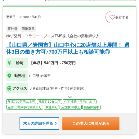
更新日：2026年7月31日
保存する
正社員
調剤薬局
ゆず薬局 フラワー・ブロスTMS株式会社の薬剤師求人
【山口県／岩国市】山口中心に20店舗以上展開！ 週
休3日の働き方可♪700万円以上も相談可能◎
給与
【年収】540万円～750万円
勤務地
山口県 岩国市
アクセス
ＪＲ山陽本線(神戸－門司) 南岩国駅
年収700万円以上可
残業月10ｈ以下
住宅補助（手当）あり
産休・育休取得実績有り
車通勤可
店舗数30以上
積極採用中
求人の詳細を見る
この求人に興味がある