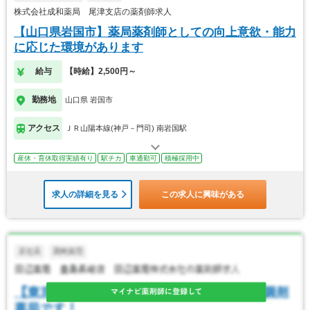
株式会社成和薬局 尾津支店の薬剤師求人
【山口県岩国市】薬局薬剤師としての向上意欲・能力
に応じた環境があります
給与
【時給】2,500円～
勤務地
山口県 岩国市
アクセス
ＪＲ山陽本線(神戸－門司) 南岩国駅
産休・育休取得実績有り
駅チカ
車通勤可
積極採用中
求人の詳細を見る
この求人に興味がある