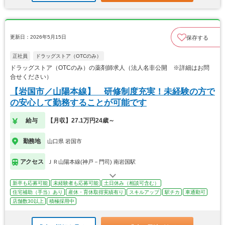
更新日：2026年5月15日
保存する
正社員
ドラッグストア（OTCのみ）
ドラッグストア（OTCのみ）の薬剤師求人（法人名非公開 ※詳細はお問
合せください）
【岩国市／山陽本線】 研修制度充実！未経験の方で
の安心して勤務することが可能です
給与
【月収】27.1万円24歳～
勤務地
山口県 岩国市
アクセス
ＪＲ山陽本線(神戸－門司) 南岩国駅
新卒も応募可能
未経験者も応募可能
土日休み（相談可含む）
住宅補助（手当）あり
産休・育休取得実績有り
スキルアップ
駅チカ
車通勤可
店舗数30以上
積極採用中