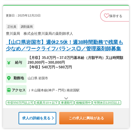
更新日：2025年12月23日
保存する
正社員
調剤薬局
豊川薬局 株式会社豊川薬局の薬剤師求人
【山口県岩国市】週休2.5休！週38時間勤務で残業も
少なめ／ワークライフバランス◎／管理薬剤師募集
【月収】35.0万円～37.0万円基本給（月額平均）又は時間額
給与
280,000円～300,000円
【年収】540万円～580万円
勤務地
山口県 岩国市
アクセス
ＪＲ山陽本線(神戸－門司) 南岩国駅
年収550万円以上可
残業月10ｈ以下
車通勤可
積極採用中
年間休日120日以上
求人の詳細を見る
この求人に興味がある