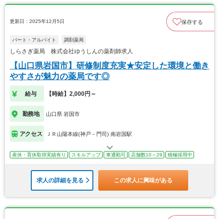
更新日：2025年12月5日
保存する
パート・アルバイト
調剤薬局
しらさぎ薬局 株式会社ゆうしんの薬剤師求人
【山口県岩国市】研修制度充実★安定した環境と働き
やすさが魅力の薬局です◎
給与
【時給】2,000円～
勤務地
山口県 岩国市
アクセス
ＪＲ山陽本線(神戸－門司) 南岩国駅
産休・育休取得実績有り
スキルアップ
車通勤可
店舗数10～29
積極採用中
求人の詳細を見る
この求人に興味がある