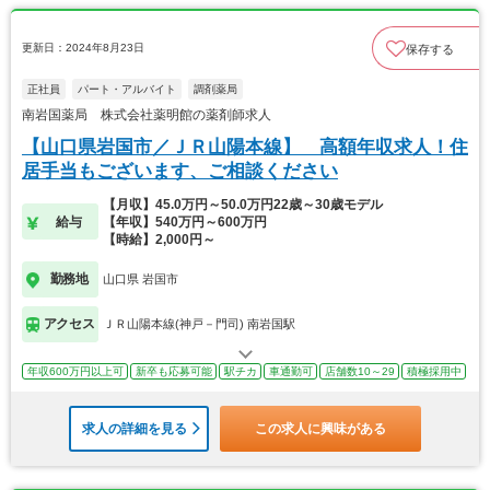
更新日：2024年8月23日
保存する
正社員
パート・アルバイト
調剤薬局
南岩国薬局 株式会社薬明館の薬剤師求人
【山口県岩国市／ＪＲ山陽本線】 高額年収求人！住
居手当もございます、ご相談ください
【月収】45.0万円～50.0万円22歳～30歳モデル
給与
【年収】540万円～600万円
【時給】2,000円～
勤務地
山口県 岩国市
アクセス
ＪＲ山陽本線(神戸－門司) 南岩国駅
年収600万円以上可
新卒も応募可能
駅チカ
車通勤可
店舗数10～29
積極採用中
求人の詳細を見る
この求人に興味がある