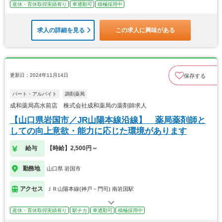
産休・育休取得実績有り
車通勤可
積極採用中
求人の詳細を見る
この求人に興味がある
更新日：2024年11月14日
保存する
パート・アルバイト
調剤薬局
成和薬局高水前店 株式会社成和薬局の薬剤師求人
【山口県岩国市／JR山陽本線沿線】 薬局薬剤師と
しての向上意欲・能力に応じた環境があります
給与
【時給】2,500円～
勤務地
山口県 岩国市
アクセス
ＪＲ山陽本線(神戸－門司) 南岩国駅
産休・育休取得実績有り
駅チカ
車通勤可
積極採用中