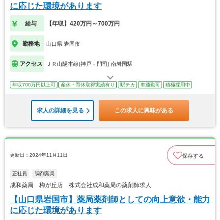
に応じた環境があります
給与
【年収】420万円～700万円
勤務地
山口県 岩国市
アクセス
ＪＲ山陽本線(神戸－門司) 南岩国駅
年収700万円以上可
産休・育休取得実績有り
駅チカ
車通勤可
積極採用中
求人の詳細を見る
この求人に興味がある
更新日：2024年11月11日
保存する
正社員
調剤薬局
成和薬局 梅が丘店 株式会社成和薬局の薬剤師求人
【山口県岩国市】薬局薬剤師としての向上意欲・能力
に応じた環境があります