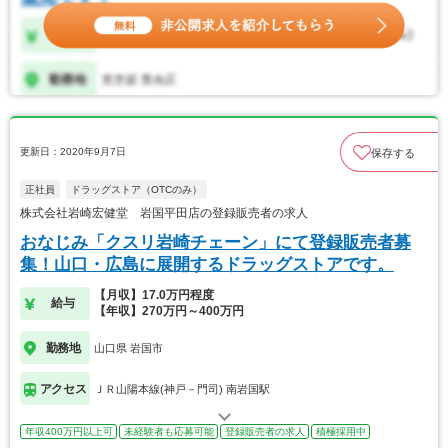
更新日：2020年9月7日
保存する
正社員
ドラッグストア（OTCのみ）
株式会社岩崎宏健堂 岩国平田店の登録販売者の求人
おなじみ「クスリ岩崎チェーン」にて登録販売者募
集！山口・広島に展開するドラッグストアです。
【月収】17.0万円程度
給与
【年収】270万円～400万円
勤務地
山口県 岩国市
アクセス
ＪＲ山陽本線(神戸－門司) 南岩国駅
年収400万円以上可
未経験者も応募可能
登録販売者の求人
積極採用中