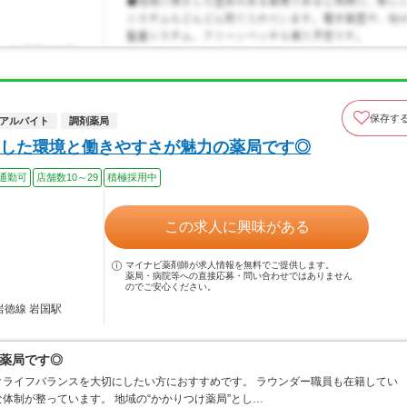
保存す
アルバイト
調剤薬局
した環境と働きやすさが魅力の薬局です◎
通勤可
店舗数10～29
積極採用中
この求人に興味がある
マイナビ薬剤師が求人情報を無料でご提供します。
薬局・病院等への直接応募・問い合わせではありません
のでご安心ください。
岩徳線 岩国駅
薬局です◎
ライフバランスを大切にしたい方におすすめです。 ラウンダー職員も在籍してい
体制が整っています。 地域の“かかりつけ薬局”とし…