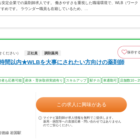
る安定企業での薬剤師求人です。 働きやすさを重視した職場環境で、WLB（ワーク
すめです。 ラウンダー職員も在籍しているため、…
保存す
せください）
正社員
調剤薬局
5時間以内★WLBを大事にされたい方向けの薬剤師
験者も応募可能
産休・育休取得実績有り
スキルアップ
駅チカ
車通勤可
店舗数10～2
この求人に興味がある
マイナビ薬剤師が求人情報を無料でご提供します。
薬局・病院等への直接応募・問い合わせではありません
のでご安心ください。
岩徳線 岩国駅