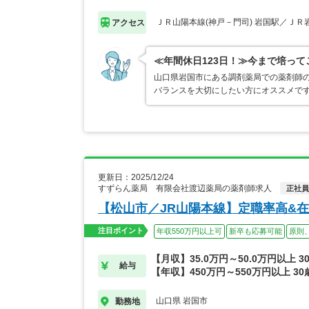
ＪＲ山陽本線(神戸－門司) 岩国駅／ＪＲ
アクセス
≪年間休日123日！≫今まで培っ
山口県岩国市にある調剤薬局での薬剤師の
バランスを大切にしたい方にオススメです
更新日：2025/12/24
すずらん薬局 有限会社渡辺薬局の薬剤師求人
正社員
【松山市／JR山陽本線】定職率高&
注目ポイント
年収550万円以上可
新卒も応募可能
原則
【月収】35.0万円～50.0万円以上 3
給与
【年収】450万円～550万円以上 3
山口県 岩国市
勤務地