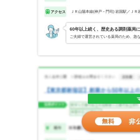
ＪＲ山陽本線(神戸－門司) 岩国駅／ＪＲ
アクセス
60年以上続く、歴史ある調剤薬局
ご夫婦で運営されている薬局のため、急