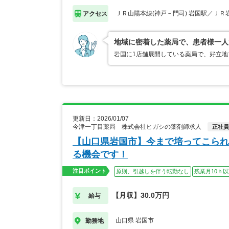
ＪＲ山陽本線(神戸－門司) 岩国駅／ＪＲ
アクセス
地域に密着した薬局で、患者様一人
岩国に1店舗展開している薬局で、好立
更新日：2026/01/07
今津一丁目薬局 株式会社ヒガシの薬剤師求人
正社員
【山口県岩国市】今まで培ってこられ
る機会です！
注目ポイント
原則、引越しを伴う転勤なし
残業月10ｈ
【月収】30.0万円
給与
山口県 岩国市
勤務地