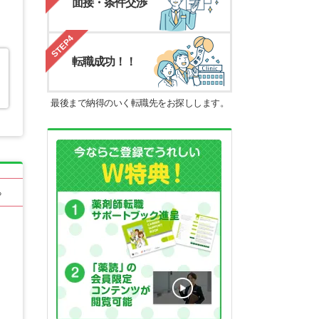
面接・条件交渉
STEP4
転職成功！！
最後まで納得のいく転職先をお探しします。
る