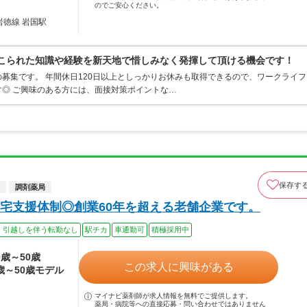
のでご安心ください。
岩徳線 岩国駅
てこられた知識や経験を新天地で惜しみなく発揮して頂ける機会です！
募集です。 年間休日120日以上としっかりお休みも取得できるので、ワークライフ
◎ ご興味のある方には、面接対策ポイントな…
保存す
調剤薬局
在宅支援体制◎創業60年を超える老舗企業です。
、引越しを伴う転勤なし
駅チカ
車通勤可
積極採用中
0歳～50歳
この求人に興味がある
0歳～50歳モデル
マイナビ薬剤師が求人情報を無料でご提供します。
薬局・病院等への直接応募・問い合わせではありません