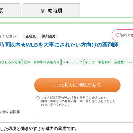
順
給与順
保存す
せください）
正社員
調剤薬局
5時間以内★WLBを大事にされたい方向けの薬剤師
験者も応募可能
産休・育休取得実績有り
スキルアップ
駅チカ
車通勤可
店舗数10～2
この求人に興味がある
マイナビ薬剤師が求人情報を無料でご提供します。
薬局・病院等への直接応募・問い合わせではありません
のでご安心ください。
岩徳線 岩国駅
した環境と働きやすさが魅力の薬局です。