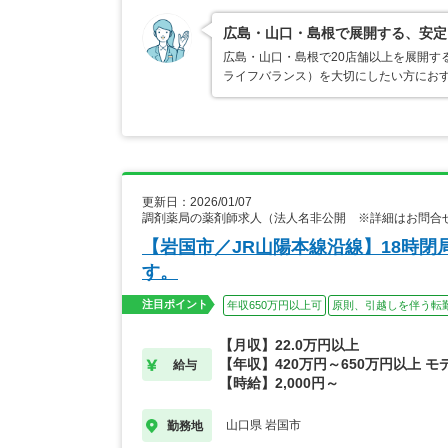
広島・山口・島根で展開する、安定
広島・山口・島根で20店舗以上を展開す
ライフバランス）を大切にしたい方におす
更新日：2026/01/07
調剤薬局の薬剤師求人（法人名非公開 ※詳細はお問合
【岩国市／JR山陽本線沿線】18時閉
す。
注目ポイント
年収650万円以上可
原則、引越しを伴う転
【月収】22.0万円以上
【年収】420万円～650万円以上 モ
給与
【時給】2,000円～
山口県 岩国市
勤務地