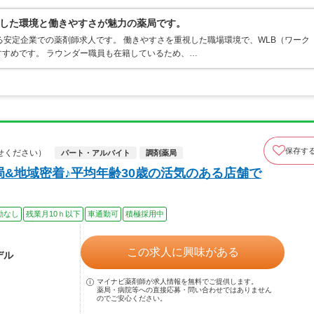
した環境と働きやすさが魅力の薬局です。
る安定企業での薬剤師求人です。 働きやすさを重視した職場環境で、WLB（ワーク
すめです。 ラウンダー職員も在籍しているため、…
保存す
せください）
パート・アルバイト
調剤薬局
局&地域密着♪平均年齢30歳の活気のある店舗で
勤なし
残業月10ｈ以下
車通勤可
積極採用中
この求人に興味がある
デル
マイナビ薬剤師が求人情報を無料でご提供します。
薬局・病院等への直接応募・問い合わせではありません
のでご安心ください。