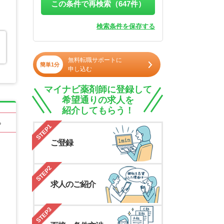
この条件で再検索（
647
件）
検索条件を保存する
無料転職サポートに
簡単1分
申し込む
マイナビ薬剤師に登録して
希望通りの求人を
紹介してもらう！
る
STEP1
ご登録
STEP2
求人のご紹介
STEP3