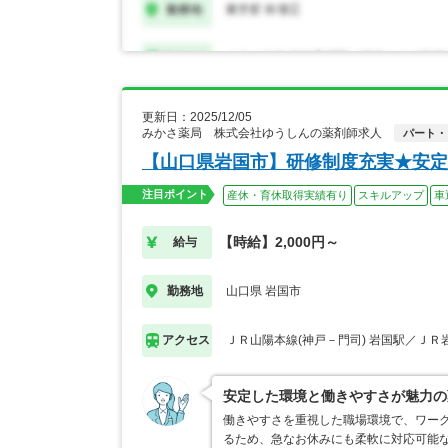
更新日：2025/12/05
みかさ薬局 株式会社ゆうしんの薬剤師求人
パート・
【山口県岩国市】研修制度充実★安定
注目ポイント
産休・育休取得実績有り
スキルアップ
車
【時給】2,000円～
給与
山口県 岩国市
勤務地
ＪＲ山陽本線(神戸－門司) 岩国駅／ＪＲ
アクセス
安定した環境と働きやすさが魅力の
働きやすさを重視した職場環境で、ワーク
るため、急なお休みにも柔軟に対応可能な