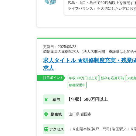
広島・山口・島根で20店舗以上を展開す
ライフバランス）を大切にしたい方におす
更新日：2025/09/23
調剤薬局の薬剤師求人（法人名非公開 ※詳細はお問合
求人タイトル ★研修制度充実・残業
求人
注目ポイント
年収500万円以上可
新卒も応募可能
未経
積極採用中
【年収】500万円以上
給与
山口県 岩国市
勤務地
ＪＲ山陽本線(神戸－門司) 岩国駅／ＪＲ
アクセス