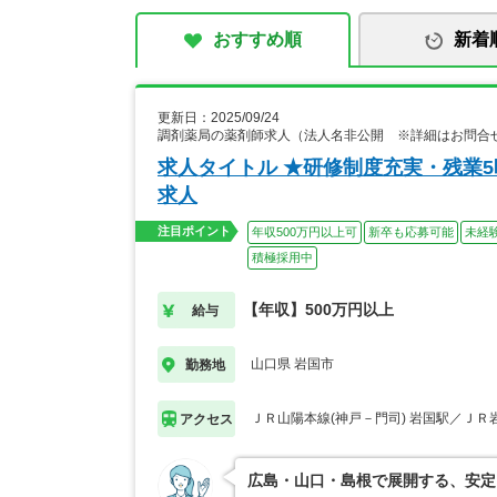
おすすめ順
新着
更新日：2025/09/24
調剤薬局の薬剤師求人（法人名非公開 ※詳細はお問合
求人タイトル ★研修制度充実・残業
求人
注目ポイント
年収500万円以上可
新卒も応募可能
未経
積極採用中
【年収】500万円以上
給与
山口県 岩国市
勤務地
ＪＲ山陽本線(神戸－門司) 岩国駅／ＪＲ
アクセス
広島・山口・島根で展開する、安定