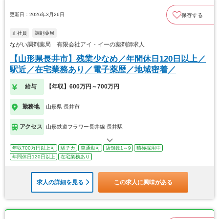
更新日：2026年3月26日
保存する
正社員
調剤薬局
ながい調剤薬局 有限会社アイ・イーの薬剤師求人
【山形県長井市】残業少なめ／年間休日120日以上／
駅近／在宅業務あり／電子薬歴／地域密着／
給与
【年収】600万円～700万円
勤務地
山形県 長井市
アクセス
山形鉄道フラワー長井線 長井駅
年収700万円以上可
駅チカ
車通勤可
店舗数1～9
積極採用中
年間休日120日以上
在宅業務あり
求人の詳細を見る
この求人に興味がある