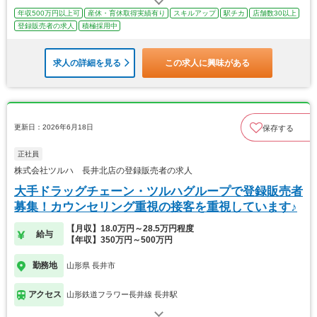
年収500万円以上可
産休・育休取得実績有り
スキルアップ
駅チカ
店舗数30以上
登録販売者の求人
積極採用中
求人の詳細を見る
この求人に興味がある
更新日：2026年6月18日
保存する
正社員
株式会社ツルハ 長井北店の登録販売者の求人
大手ドラッグチェーン・ツルハグループで登録販売者
募集！カウンセリング重視の接客を重視しています♪
【月収】18.0万円～28.5万円程度
給与
【年収】350万円～500万円
勤務地
山形県 長井市
アクセス
山形鉄道フラワー長井線 長井駅