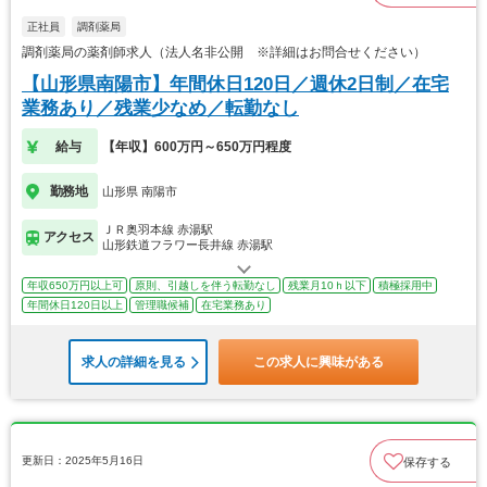
正社員
調剤薬局
調剤薬局の薬剤師求人（法人名非公開 ※詳細はお問合せください）
【山形県南陽市】年間休日120日／週休2日制／在宅
業務あり／残業少なめ／転勤なし
給与
【年収】600万円～650万円程度
勤務地
山形県 南陽市
ＪＲ奥羽本線 赤湯駅
アクセス
山形鉄道フラワー長井線 赤湯駅
年収650万円以上可
原則、引越しを伴う転勤なし
残業月10ｈ以下
積極採用中
年間休日120日以上
管理職候補
在宅業務あり
求人の詳細を見る
この求人に興味がある
更新日：2025年5月16日
保存する