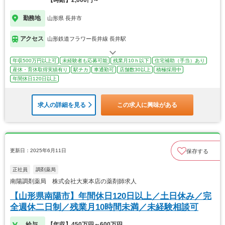
勤務地
山形県 長井市
アクセス
山形鉄道フラワー長井線 長井駅
年収500万円以上可
未経験者も応募可能
残業月10ｈ以下
住宅補助（手当）あり
産休・育休取得実績有り
駅チカ
車通勤可
店舗数30以上
積極採用中
年間休日120日以上
求人の詳細を見る
この求人に興味がある
更新日：2025年6月11日
保存する
正社員
調剤薬局
南陽調剤薬局 株式会社大東本店の薬剤師求人
【山形県南陽市】年間休日120日以上／土日休み／完
全週休二日制／残業月10時間未満／未経験相談可
給与
【年収】450万円～600万円