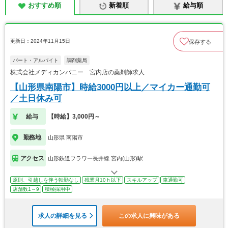
おすすめ順
新着順
給与順
更新日：2024年11月15日
保存する
パート・アルバイト
調剤薬局
株式会社メディカンパニー 宮内店の薬剤師求人
【山形県南陽市】時給3000円以上／マイカー通勤可
／土日休み可
給与
【時給】3,000円～
勤務地
山形県 南陽市
アクセス
山形鉄道フラワー長井線 宮内(山形)駅
原則、引越しを伴う転勤なし
残業月10ｈ以下
スキルアップ
車通勤可
店舗数1～9
積極採用中
求人の詳細を見る
この求人に興味がある