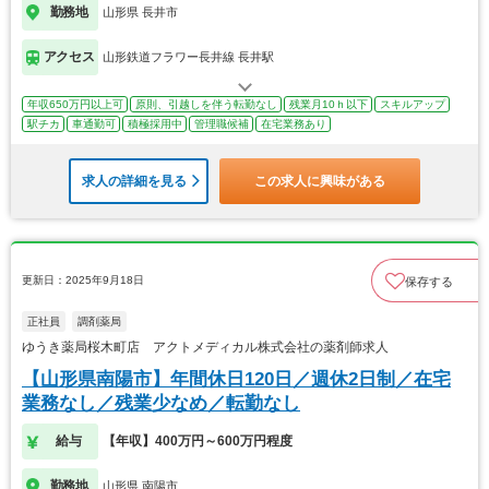
勤務地
山形県 長井市
アクセス
山形鉄道フラワー長井線 長井駅
年収650万円以上可
原則、引越しを伴う転勤なし
残業月10ｈ以下
スキルアップ
駅チカ
車通勤可
積極採用中
管理職候補
在宅業務あり
求人の詳細を見る
この求人に興味がある
更新日：2025年9月18日
保存する
正社員
調剤薬局
ゆうき薬局桜木町店 アクトメディカル株式会社の薬剤師求人
【山形県南陽市】年間休日120日／週休2日制／在宅
業務なし／残業少なめ／転勤なし
給与
【年収】400万円～600万円程度
勤務地
山形県 南陽市