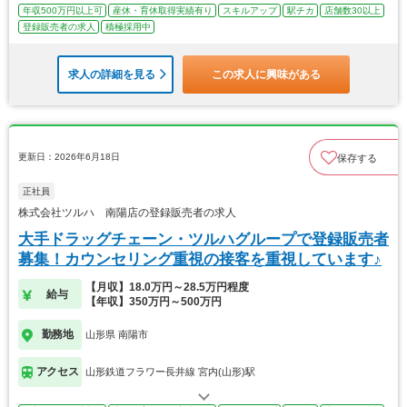
年収500万円以上可
産休・育休取得実績有り
スキルアップ
駅チカ
店舗数30以上
登録販売者の求人
積極採用中
求人の詳細を見る
この求人に興味がある
更新日：2026年6月18日
保存する
正社員
株式会社ツルハ 南陽店の登録販売者の求人
大手ドラッグチェーン・ツルハグループで登録販売者
募集！カウンセリング重視の接客を重視しています♪
【月収】18.0万円～28.5万円程度
給与
【年収】350万円～500万円
勤務地
山形県 南陽市
アクセス
山形鉄道フラワー長井線 宮内(山形)駅