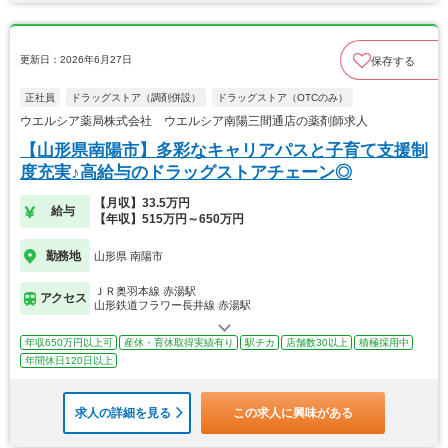
更新日：2026年6月27日
保存する
正社員
ドラッグストア（調剤併設）
ドラッグストア（OTCのみ）
ウエルシア薬局株式会社 ウエルシア南陽三間通店の薬剤師求人
【山形県南陽市】多彩なキャリアパスと子育て支援制
度充実♪高給与のドラッグストアチェーン◎
【月収】33.5万円
給与
【年収】515万円～650万円
勤務地
山形県 南陽市
ＪＲ奥羽本線 赤湯駅
アクセス
山形鉄道フラワー長井線 赤湯駅
年収650万円以上可
産休・育休取得実績有り
駅チカ
店舗数30以上
積極採用中
年間休日120日以上
求人の詳細を見る
この求人に興味がある