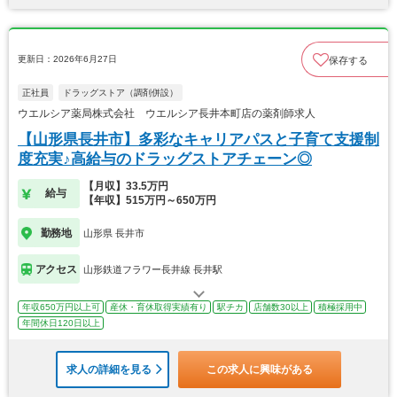
更新日：2026年6月27日
保存する
正社員
ドラッグストア（調剤併設）
ウエルシア薬局株式会社 ウエルシア長井本町店の薬剤師求人
【山形県長井市】多彩なキャリアパスと子育て支援制
度充実♪高給与のドラッグストアチェーン◎
【月収】33.5万円
給与
【年収】515万円～650万円
勤務地
山形県 長井市
アクセス
山形鉄道フラワー長井線 長井駅
年収650万円以上可
産休・育休取得実績有り
駅チカ
店舗数30以上
積極採用中
年間休日120日以上
求人の詳細を見る
この求人に興味がある