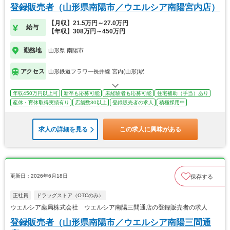
登録販売者（山形県南陽市／ウエルシア南陽宮内店）
【月収】21.5万円～27.0万円
給与
【年収】308万円～450万円
勤務地
山形県 南陽市
アクセス
山形鉄道フラワー長井線 宮内(山形)駅
年収450万円以上可
新卒も応募可能
未経験者も応募可能
住宅補助（手当）あり
産休・育休取得実績有り
店舗数30以上
登録販売者の求人
積極採用中
求人の詳細を見る
この求人に興味がある
更新日：2026年6月18日
保存する
正社員
ドラッグストア（OTCのみ）
ウエルシア薬局株式会社 ウエルシア南陽三間通店の登録販売者の求人
登録販売者（山形県南陽市／ウエルシア南陽三間通