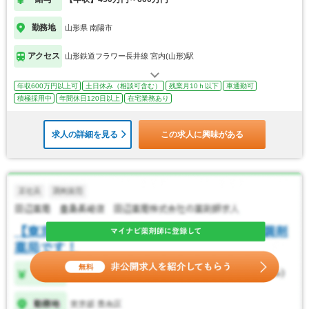
勤務地
山形県 南陽市
アクセス
山形鉄道フラワー長井線 宮内(山形)駅
年収600万円以上可
土日休み（相談可含む）
残業月10ｈ以下
車通勤可
積極採用中
年間休日120日以上
在宅業務あり
求人の詳細を見る
この求人に興味がある