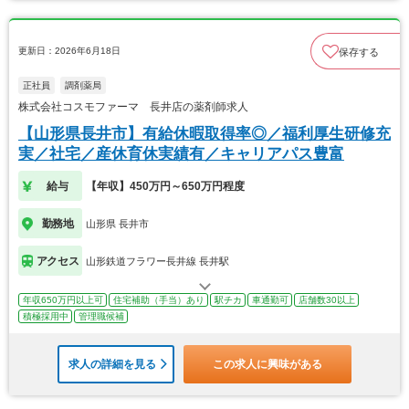
更新日：2026年6月18日
保存する
正社員
調剤薬局
株式会社コスモファーマ 長井店の薬剤師求人
【山形県長井市】有給休暇取得率◎／福利厚生研修充
実／社宅／産休育休実績有／キャリアパス豊富
給与
【年収】450万円～650万円程度
勤務地
山形県 長井市
アクセス
山形鉄道フラワー長井線 長井駅
年収650万円以上可
住宅補助（手当）あり
駅チカ
車通勤可
店舗数30以上
積極採用中
管理職候補
求人の詳細を見る
この求人に興味がある