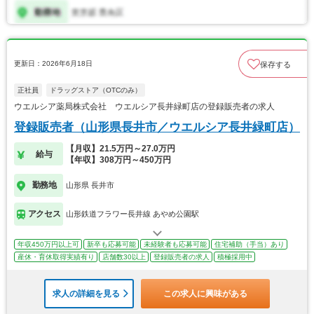
更新日：2026年6月18日
保存する
正社員
ドラッグストア（OTCのみ）
ウエルシア薬局株式会社 ウエルシア長井緑町店の登録販売者の求人
登録販売者（山形県長井市／ウエルシア長井緑町店）
【月収】21.5万円～27.0万円
給与
【年収】308万円～450万円
勤務地
山形県 長井市
アクセス
山形鉄道フラワー長井線 あやめ公園駅
年収450万円以上可
新卒も応募可能
未経験者も応募可能
住宅補助（手当）あり
産休・育休取得実績有り
店舗数30以上
登録販売者の求人
積極採用中
求人の詳細を見る
この求人に興味がある