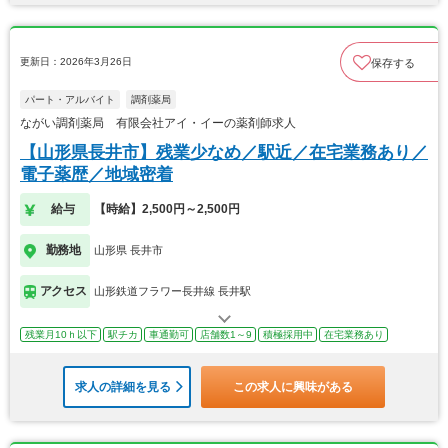
更新日：2026年3月26日
保存する
パート・アルバイト
調剤薬局
ながい調剤薬局 有限会社アイ・イーの薬剤師求人
【山形県長井市】残業少なめ／駅近／在宅業務あり／
電子薬歴／地域密着
給与
【時給】2,500円～2,500円
勤務地
山形県 長井市
アクセス
山形鉄道フラワー長井線 長井駅
残業月10ｈ以下
駅チカ
車通勤可
店舗数1～9
積極採用中
在宅業務あり
求人の詳細を見る
この求人に興味がある