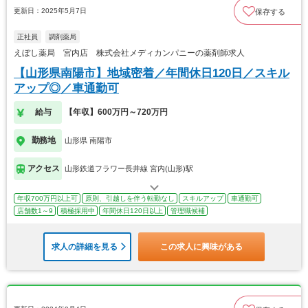
更新日：2025年5月7日
保存する
正社員
調剤薬局
えぼし薬局 宮内店 株式会社メディカンパニーの薬剤師求人
【山形県南陽市】地域密着／年間休日120日／スキル
アップ◎／車通勤可
給与
【年収】600万円～720万円
勤務地
山形県 南陽市
アクセス
山形鉄道フラワー長井線 宮内(山形)駅
年収700万円以上可
原則、引越しを伴う転勤なし
スキルアップ
車通勤可
店舗数1～9
積極採用中
年間休日120日以上
管理職候補
求人の詳細を見る
この求人に興味がある