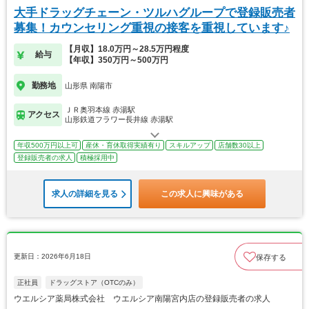
大手ドラッグチェーン・ツルハグループで登録販売者
募集！カウンセリング重視の接客を重視しています♪
【月収】18.0万円～28.5万円程度
給与
【年収】350万円～500万円
勤務地
山形県 南陽市
ＪＲ奥羽本線 赤湯駅
アクセス
山形鉄道フラワー長井線 赤湯駅
年収500万円以上可
産休・育休取得実績有り
スキルアップ
店舗数30以上
登録販売者の求人
積極採用中
求人の詳細を見る
この求人に興味がある
更新日：2026年6月18日
保存する
正社員
ドラッグストア（OTCのみ）
ウエルシア薬局株式会社 ウエルシア南陽宮内店の登録販売者の求人