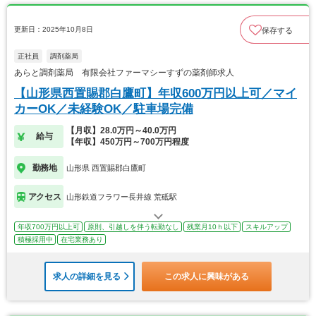
更新日：2025年10月8日
保存する
正社員
調剤薬局
あらと調剤薬局 有限会社ファーマシーすずの薬剤師求人
【山形県西置賜郡白鷹町】年収600万円以上可／マイ
カーOK／未経験OK／駐車場完備
【月収】28.0万円～40.0万円
給与
【年収】450万円～700万円程度
勤務地
山形県 西置賜郡白鷹町
アクセス
山形鉄道フラワー長井線 荒砥駅
年収700万円以上可
原則、引越しを伴う転勤なし
残業月10ｈ以下
スキルアップ
積極採用中
在宅業務あり
求人の詳細を見る
この求人に興味がある