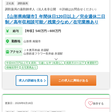
正社員
調剤薬局
調剤薬局の薬剤師求人（法人名非公開 ※詳細はお問合せください）
【山形県南陽市】年間休日120日以上／完全週休二日
制／高年収相談可能／残業少なめ／在宅業務あり
給与
【年収】540万円～600万円
勤務地
山形県 南陽市
ＪＲ奥羽本線 赤湯駅
アクセス
山形鉄道フラワー長井線 赤湯駅
年収600万円以上可
原則、引越しを伴う転勤なし
残業月10ｈ以下
車通勤可
積極採用中
在宅業務あり
求人の詳細を見る
この求人に興味がある
更新日：2026年6月18日
保存する