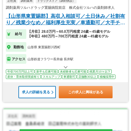
正社員
調剤薬局
ドラッグストア（調剤併設）
調剤薬局ツルハドラッグ置賜病院前店 株式会社ツルハの薬剤師求人
【山形県東置賜郡】高収入相談可／土日休み／社割有
り／残業少なめ／福利厚生充実／車通勤可／大手チェ
ーン
【月収】28.0万円～60.0万円程度 24歳～45歳モデル
給与
【年収】480万円～700万円程度 24歳～45歳モデル
勤務地
山形県 東置賜郡川西町
アクセス
山形鉄道フラワー長井線 長井駅
年収700万円以上可
新卒も応募可能
未経験者も応募可能
残業月10ｈ以下
産休・育休取得実績有り
スキルアップ
車通勤可
店舗数30以上
積極採用中
求人の詳細を見る
この求人に興味がある