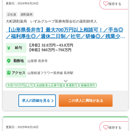
更新日：2024年6月24日
保存する
正社員
調剤薬局
大町調剤薬局 いずみグループ医療有限会社の薬剤師求人
【山形県長井市】最大700万円以上相談可！／手当◎
／福利厚生◎／週休二日制／社宅／研修◎／残業少な
め
【月収】32.0万円～43.0万円
給与
【年収】560万円～750万円
勤務地
山形県 長井市
アクセス
山形鉄道フラワー長井線 長井駅
年収700万円以上可
未経験者も応募可能
車通勤可
積極採用中
求人の詳細を見る
この求人に興味がある
更新日：2025年9月18日
保存する