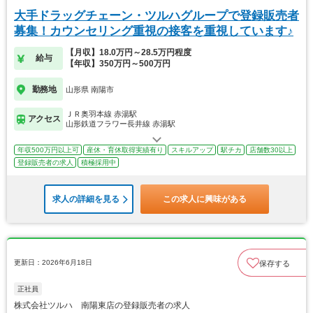
大手ドラッグチェーン・ツルハグループで登録販売者
募集！カウンセリング重視の接客を重視しています♪
【月収】18.0万円～28.5万円程度
給与
【年収】350万円～500万円
勤務地
山形県 南陽市
ＪＲ奥羽本線 赤湯駅
アクセス
山形鉄道フラワー長井線 赤湯駅
年収500万円以上可
産休・育休取得実績有り
スキルアップ
駅チカ
店舗数30以上
登録販売者の求人
積極採用中
求人の詳細を見る
この求人に興味がある
更新日：2026年6月18日
保存する
正社員
株式会社ツルハ 南陽東店の登録販売者の求人