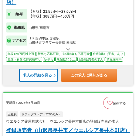
店）
【月収】21.5万円～27.0万円
給与
【年収】308万円～450万円
勤務地
山形県 南陽市
ＪＲ奥羽本線 赤湯駅
アクセス
山形鉄道フラワー長井線 赤湯駅
年収450万円以上可
新卒も応募可能
未経験者も応募可能
住宅補助（手当）あり
産休・育休取得実績有り
駅チカ
店舗数30以上
登録販売者の求人
積極採用中
求人の詳細を見る
この求人に興味がある
更新日：2026年6月18日
保存する
正社員
ドラッグストア（OTCのみ）
ウエルシア薬局株式会社 ウエルシア長井本町店の登録販売者の求人
登録販売者（山形県長井市／ウエルシア長井本町店）