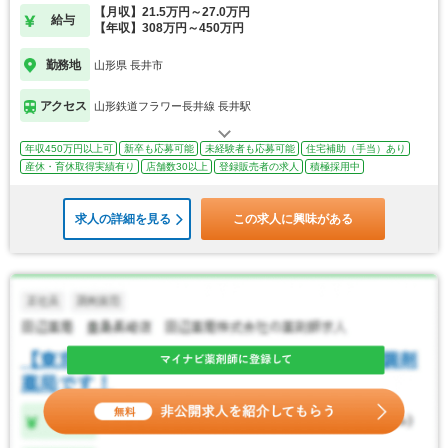
【月収】21.5万円～27.0万円
給与
【年収】308万円～450万円
勤務地
山形県 長井市
アクセス
山形鉄道フラワー長井線 長井駅
年収450万円以上可
新卒も応募可能
未経験者も応募可能
住宅補助（手当）あり
産休・育休取得実績有り
店舗数30以上
登録販売者の求人
積極採用中
求人の詳細を見る
この求人に興味がある