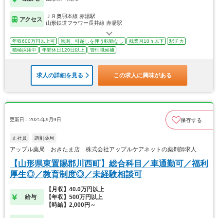
ＪＲ奥羽本線 赤湯駅
アクセス
山形鉄道フラワー長井線 赤湯駅
年収600万円以上可
原則、引越しを伴う転勤なし
残業月10ｈ以下
駅チカ
積極採用中
年間休日120日以上
管理職候補
求人の詳細を見る
この求人に興味がある
更新日：2025年9月9日
保存する
正社員
調剤薬局
アップル薬局 おきたま店 株式会社アップルケアネットの薬剤師求人
【山形県東置賜郡川西町】総合科目／車通勤可／福利
厚生◎／教育制度◎／未経験相談可
【月収】40.0万円以上
給与
【年収】500万円以上
【時給】2,000円～