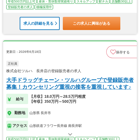
年収500万円以上可
産休・育休取得実績有り
スキルアップ
駅チカ
店舗数30以上
登録販売者の求人
積極採用中
求人の詳細を見る
この求人に興味がある
更新日：2026年6月18日
保存する
正社員
株式会社ツルハ 長井店の登録販売者の求人
大手ドラッグチェーン・ツルハグループで登録販売者
募集！カウンセリング重視の接客を重視しています♪
【月収】18.0万円～28.5万円程度
給与
【年収】350万円～500万円
勤務地
山形県 長井市
アクセス
山形鉄道フラワー長井線 南長井駅
年収500万円以上可
産休・育休取得実績有り
スキルアップ
店舗数30以上