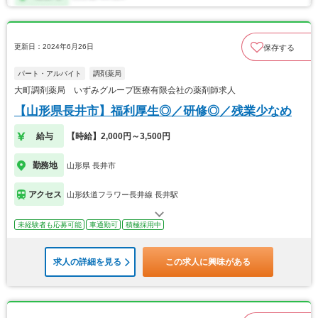
更新日：2024年6月26日
保存する
パート・アルバイト
調剤薬局
大町調剤薬局 いずみグループ医療有限会社の薬剤師求人
【山形県長井市】福利厚生◎／研修◎／残業少なめ
給与
【時給】2,000円～3,500円
勤務地
山形県 長井市
アクセス
山形鉄道フラワー長井線 長井駅
未経験者も応募可能
車通勤可
積極採用中
求人の詳細を見る
この求人に興味がある