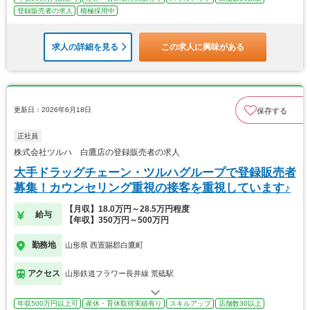
登録販売者の求人
積極採用中
求人の詳細を見る
この求人に興味がある
更新日：2026年6月18日
保存する
正社員
株式会社ツルハ 白鷹店の登録販売者の求人
大手ドラッグチェーン・ツルハグループで登録販売者
募集！カウンセリング重視の接客を重視しています♪
【月収】18.0万円～28.5万円程度
給与
【年収】350万円～500万円
勤務地
山形県 西置賜郡白鷹町
アクセス
山形鉄道フラワー長井線 荒砥駅
年収500万円以上可
産休・育休取得実績有り
スキルアップ
店舗数30以上