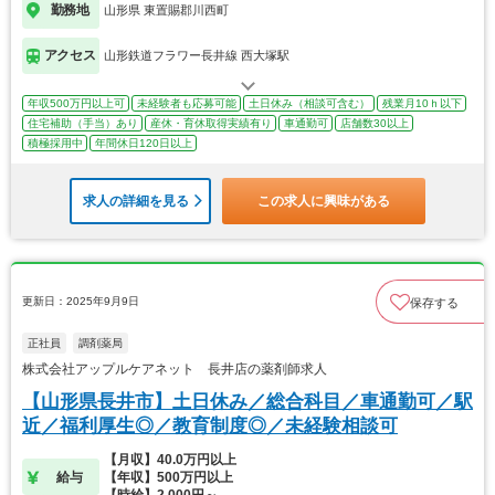
勤務地
山形県 東置賜郡川西町
アクセス
山形鉄道フラワー長井線 西大塚駅
年収500万円以上可
未経験者も応募可能
土日休み（相談可含む）
残業月10ｈ以下
住宅補助（手当）あり
産休・育休取得実績有り
車通勤可
店舗数30以上
積極採用中
年間休日120日以上
求人の詳細を見る
この求人に興味がある
更新日：2025年9月9日
保存する
正社員
調剤薬局
株式会社アップルケアネット 長井店の薬剤師求人
【山形県長井市】土日休み／総合科目／車通勤可／駅
近／福利厚生◎／教育制度◎／未経験相談可
【月収】40.0万円以上
給与
【年収】500万円以上
【時給】2,000円～