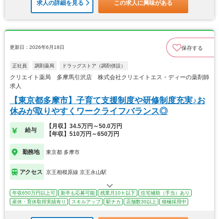
求人の詳細を見る
この求人に興味がある
更新日：2026年6月18日
保存する
正社員
調剤薬局
ドラッグストア（調剤併設）
クリエイト薬局 多摩馬引沢店 株式会社クリエイトエス・ディーの薬剤師
求人
【東京都多摩市】子育て支援制度や研修制度充実♪お
休みが取りやすくワークライフバランス◎
【月収】34.5万円～50.0万円
給与
【年収】510万円～650万円
勤務地
東京都 多摩市
アクセス
京王相模原線 京王永山駅
年収650万円以上可
新卒も応募可能
残業月10ｈ以下
住宅補助（手当）あり
産休・育休取得実績有り
スキルアップ
駅チカ
店舗数30以上
積極採用中