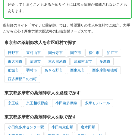
紹介してしまうこともあるためサイトには求人情報が掲載されないことも
あります。
薬剤師のサイト「マイナビ薬剤師」では、希望通りの求人を無料でご紹介。大手
だから安心！厚生労働大臣認可の転職支援サービスです。
東京都の薬剤師求人を市区町村で探す
日野市
東村山市
国分寺市
国立市
福生市
狛江市
東大和市
清瀬市
東久留米市
武蔵村山市
多摩市
稲城市
羽村市
あきる野市
西東京市
西多摩郡瑞穂町
西多摩郡日の出町
東京都多摩市の薬剤師求人を路線で探す
京王線
京王相模原線
小田急多摩線
多摩モノレール
東京都多摩市の薬剤師求人を駅で探す
小田急多摩センター駅
小田急永山駅
唐木田駅