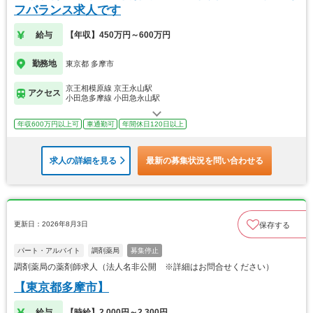
フバランス求人です
給与
【年収】450万円～600万円
勤務地
東京都 多摩市
京王相模原線 京王永山駅
アクセス
小田急多摩線 小田急永山駅
年収600万円以上可
車通勤可
年間休日120日以上
求人の詳細を見る
最新の募集状況を問い合わせる
更新日：2026年8月3日
保存する
パート・アルバイト
調剤薬局
募集停止
調剤薬局の薬剤師求人（法人名非公開 ※詳細はお問合せください）
【東京都多摩市】
給与
【時給】2,000円～2,300円