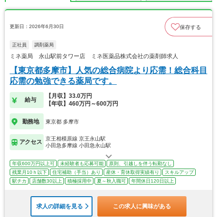
更新日：2026年6月30日
保存する
正社員
調剤薬局
ミネ薬局 永山駅前タワー店 ミネ医薬品株式会社の薬剤師求人
【東京都多摩市】人気の総合病院より応需！総合科目
応需の勉強できる薬局です。
【月収】33.0万円
給与
【年収】460万円～600万円
勤務地
東京都 多摩市
京王相模原線 京王永山駅
アクセス
小田急多摩線 小田急永山駅
年収600万円以上可
未経験者も応募可能
原則、引越しを伴う転勤なし
残業月10ｈ以下
住宅補助（手当）あり
産休・育休取得実績有り
スキルアップ
駅チカ
店舗数30以上
積極採用中
夏～秋入職可
年間休日120日以上
求人の詳細を見る
この求人に興味がある