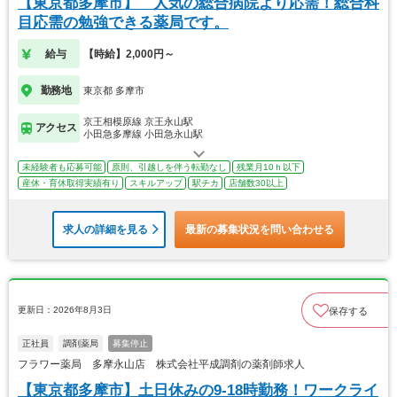
【東京都多摩市】 人気の総合病院より応需！総合科
目応需の勉強できる薬局です。
給与
【時給】2,000円～
勤務地
東京都 多摩市
京王相模原線 京王永山駅
アクセス
小田急多摩線 小田急永山駅
未経験者も応募可能
原則、引越しを伴う転勤なし
残業月10ｈ以下
産休・育休取得実績有り
スキルアップ
駅チカ
店舗数30以上
求人の詳細を見る
最新の募集状況を問い合わせる
更新日：2026年8月3日
保存する
正社員
調剤薬局
募集停止
フラワー薬局 多摩永山店 株式会社平成調剤の薬剤師求人
【東京都多摩市】土日休みの9-18時勤務！ワークライ