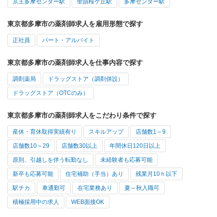
京王多摩センター駅
聖蹟桜ケ丘駅
多摩センター駅
東京都多摩市の薬剤師求人を雇用形態で探す
正社員
パート・アルバイト
東京都多摩市の薬剤師求人を仕事内容で探す
調剤薬局
ドラッグストア（調剤併設）
ドラッグストア（OTCのみ）
東京都多摩市の薬剤師求人をこだわり条件で探す
産休・育休取得実績有り
スキルアップ
店舗数1～9
店舗数10～29
店舗数30以上
年間休日120日以上
原則、引越しを伴う転勤なし
未経験者も応募可能
新卒も応募可能
住宅補助（手当）あり
残業月10ｈ以下
駅チカ
車通勤可
在宅業務あり
夏～秋入職可
積極採用中の求人
WEB面接OK