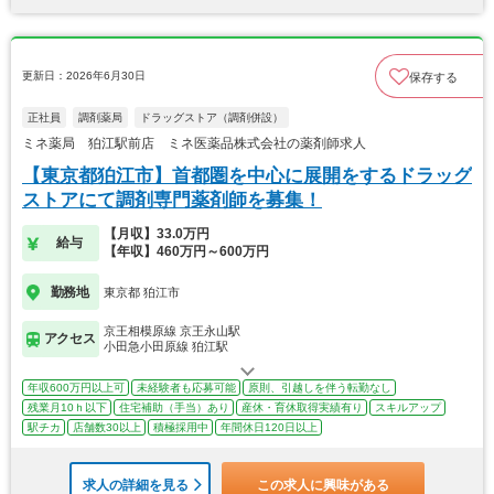
更新日：2026年6月30日
保存する
正社員
調剤薬局
ドラッグストア（調剤併設）
ミネ薬局 狛江駅前店 ミネ医薬品株式会社の薬剤師求人
【東京都狛江市】首都圏を中心に展開をするドラッグ
ストアにて調剤専門薬剤師を募集！
【月収】33.0万円
給与
【年収】460万円～600万円
勤務地
東京都 狛江市
京王相模原線 京王永山駅
アクセス
小田急小田原線 狛江駅
年収600万円以上可
未経験者も応募可能
原則、引越しを伴う転勤なし
残業月10ｈ以下
住宅補助（手当）あり
産休・育休取得実績有り
スキルアップ
駅チカ
店舗数30以上
積極採用中
年間休日120日以上
求人の詳細を見る
この求人に興味がある