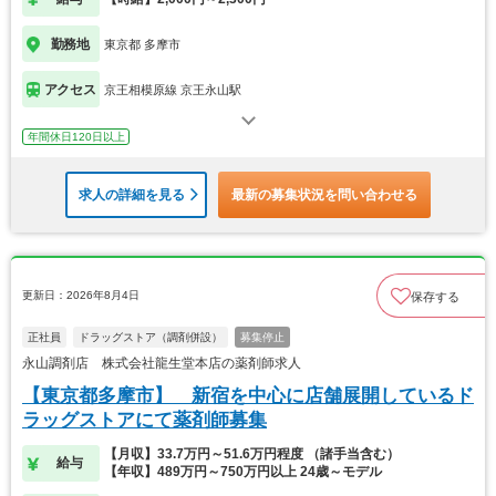
勤務地
東京都 多摩市
アクセス
京王相模原線 京王永山駅
年間休日120日以上
求人の詳細を見る
最新の募集状況を問い合わせる
更新日：2026年8月4日
保存する
正社員
ドラッグストア（調剤併設）
募集停止
永山調剤店 株式会社龍生堂本店の薬剤師求人
【東京都多摩市】 新宿を中心に店舗展開しているド
ラッグストアにて薬剤師募集
【月収】33.7万円～51.6万円程度 （諸手当含む）
給与
【年収】489万円～750万円以上 24歳～モデル