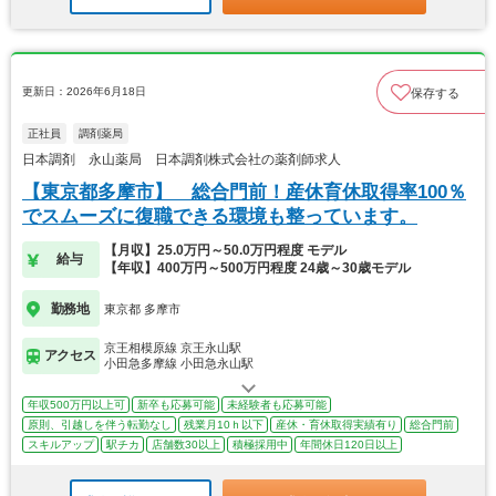
更新日：2026年6月18日
保存する
正社員
調剤薬局
日本調剤 永山薬局 日本調剤株式会社の薬剤師求人
【東京都多摩市】 総合門前！産休育休取得率100％
でスムーズに復職できる環境も整っています。
【月収】25.0万円～50.0万円程度 モデル
給与
【年収】400万円～500万円程度 24歳～30歳モデル
勤務地
東京都 多摩市
京王相模原線 京王永山駅
アクセス
小田急多摩線 小田急永山駅
年収500万円以上可
新卒も応募可能
未経験者も応募可能
原則、引越しを伴う転勤なし
残業月10ｈ以下
産休・育休取得実績有り
総合門前
スキルアップ
駅チカ
店舗数30以上
積極採用中
年間休日120日以上