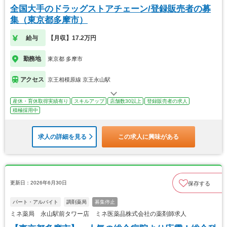
全国大手のドラッグストアチェーン/登録販売者の募
集（東京都多摩市）
給与
【月収】17.2万円
勤務地
東京都 多摩市
アクセス
京王相模原線 京王永山駅
産休・育休取得実績有り
スキルアップ
店舗数30以上
登録販売者の求人
積極採用中
求人の詳細を見る
この求人に興味がある
更新日：2026年6月30日
保存する
パート・アルバイト
調剤薬局
募集停止
ミネ薬局 永山駅前タワー店 ミネ医薬品株式会社の薬剤師求人