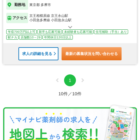
勤務地
東京都 多摩市
京王相模原線 京王永山駅
アクセス
小田急多摩線 小田急永山駅
年収700万円以上可
新卒も応募可能
未経験者も応募可能
住宅補助（手当）あり
駅チカ
店舗数10～29
年間休日120日以上
求人の詳細を見る
最新の募集状況を問い合わせる
1
10件／10件