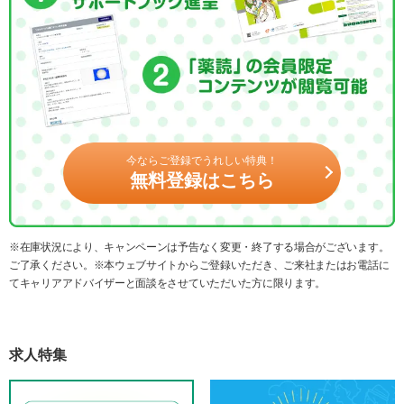
今ならご登録でうれしい特典！
無料登録はこちら
※在庫状況により、キャンペーンは予告なく変更・終了する場合がございます。
ご了承ください。※本ウェブサイトからご登録いただき、ご来社またはお電話に
てキャリアアドバイザーと面談をさせていただいた方に限ります。
求人特集