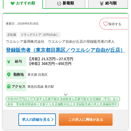
おすすめ順
新着順
給与順
更新日：2026年6月18日
保存する
正社員
ドラッグストア（OTCのみ）
ウエルシア薬局株式会社 ウエルシア自由が丘店の登録販売者の求人
登録販売者（東京都目黒区／ウエルシア自由が丘店）
【月収】21.5万円～27.0万円
給与
【年収】308万円～450万円
勤務地
東京都 目黒区
アクセス
東急目黒線 奥沢駅
年収450万円以上可
新卒も応募可能
未経験者も応募可能
住宅補助（手当）あり
産休・育休取得実績有り
駅チカ
店舗数30以上
登録販売者の求人
積極採用中
求人の詳細を見る
この求人に興味がある