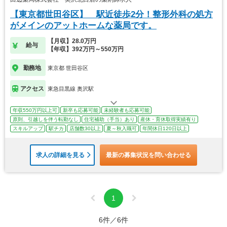
【東京都世田谷区】 駅近徒歩2分！整形外科の処方
がメインのアットホームな薬局です。
【月収】28.0万円
給与
【年収】392万円～550万円
勤務地
東京都 世田谷区
アクセス
東急目黒線 奥沢駅
年収550万円以上可
新卒も応募可能
未経験者も応募可能
原則、引越しを伴う転勤なし
住宅補助（手当）あり
産休・育休取得実績有り
スキルアップ
駅チカ
店舗数30以上
夏～秋入職可
年間休日120日以上
求人の詳細を見る
最新の募集状況を問い合わせる
1
6件／6件