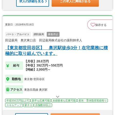
求人の詳細を見る
この求人に興味がある
更新日：2026年6月18日
保存する
パート・アルバイト
調剤薬局
募集停止
田辺薬局 奥沢東口店 田辺薬局株式会社の薬剤師求人
【東京都世田谷区】 奥沢駅徒歩3分！在宅業務に積
極的に取り組んでいます。
【月収】28.0万円
給与
【年収】392万円～550万円
【時給】2,000円～
勤務地
東京都 世田谷区
アクセス
東急目黒線 奥沢駅
年収550万円以上可
新卒も応募可能
未経験者も応募可能
産休・育休取得実績有り
スキルアップ
駅チカ
店舗数30以上