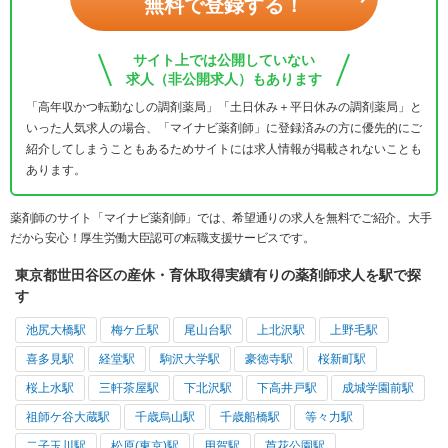
無料で登録する！
サイト上では公開していない
求人（非公開求人）もあります
「高年収かつ転勤なしの調剤薬局」「土日休み＋平日休みの調剤薬局」と
いった人気求人の場合、「マイナビ薬剤師」に登録済みの方に優先的にご
紹介してしまうこともあるためサイトには求人情報が掲載されないことも
あります。
薬剤師のサイト「マイナビ薬剤師」では、希望通りの求人を無料でご紹介。大手
だから安心！厚生労働大臣認可の転職支援サービスです。
東京都世田谷区の産休・育休取得実績有りの薬剤師求人を駅で探
す
池尻大橋駅
梅ケ丘駅
尾山台駅
上北沢駅
上野毛駅
喜多見駅
経堂駅
駒沢大学駅
豪徳寺駅
桜新町駅
桜上水駅
三軒茶屋駅
下北沢駅
下高井戸駅
成城学園前駅
祖師ケ谷大蔵駅
千歳烏山駅
千歳船橋駅
等々力駅
二子玉川駅
松原(東京)駅
用賀駅
芦花公園駅