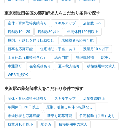
東京都世田谷区の薬剤師求人をこだわり条件で探す
産休・育休取得実績有り
スキルアップ
店舗数1～9
店舗数10～29
店舗数30以上
年間休日120日以上
原則、引越しを伴う転勤なし
未経験者も応募可能
新卒も応募可能
住宅補助（手当）あり
残業月10ｈ以下
土日休み（相談可含む）
総合門前
管理職候補
駅チカ
車通勤可
在宅業務あり
夏～秋入職可
積極採用中の求人
WEB面接OK
奥沢駅の薬剤師求人をこだわり条件で探す
産休・育休取得実績有り
スキルアップ
店舗数30以上
年間休日120日以上
原則、引越しを伴う転勤なし
未経験者も応募可能
新卒も応募可能
住宅補助（手当）あり
残業月10ｈ以下
駅チカ
積極採用中の求人