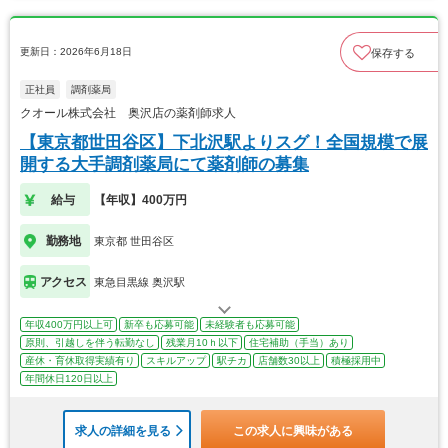
更新日：2026年6月18日
保存する
正社員
調剤薬局
クオール株式会社 奥沢店の薬剤師求人
【東京都世田谷区】下北沢駅よりスグ！全国規模で展
開する大手調剤薬局にて薬剤師の募集
給与
【年収】400万円
勤務地
東京都 世田谷区
アクセス
東急目黒線 奥沢駅
年収400万円以上可
新卒も応募可能
未経験者も応募可能
原則、引越しを伴う転勤なし
残業月10ｈ以下
住宅補助（手当）あり
産休・育休取得実績有り
スキルアップ
駅チカ
店舗数30以上
積極採用中
年間休日120日以上
求人の詳細を見る
この求人に興味がある