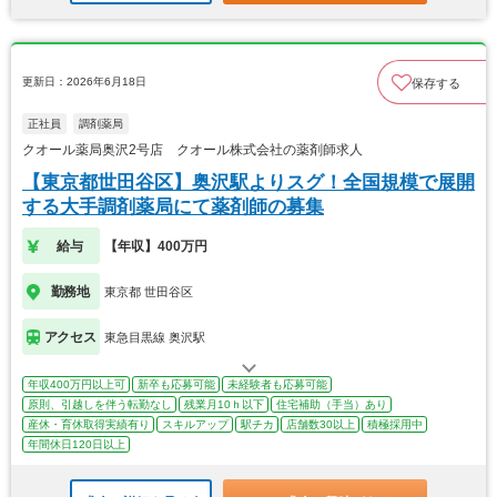
更新日：2026年6月18日
保存する
正社員
調剤薬局
クオール薬局奥沢2号店 クオール株式会社の薬剤師求人
【東京都世田谷区】奥沢駅よりスグ！全国規模で展開
する大手調剤薬局にて薬剤師の募集
給与
【年収】400万円
勤務地
東京都 世田谷区
アクセス
東急目黒線 奥沢駅
年収400万円以上可
新卒も応募可能
未経験者も応募可能
原則、引越しを伴う転勤なし
残業月10ｈ以下
住宅補助（手当）あり
産休・育休取得実績有り
スキルアップ
駅チカ
店舗数30以上
積極採用中
年間休日120日以上