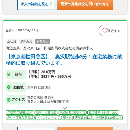
求人の詳細を見る
最新の募集状況を問い合わせる
更新日：2026年6月18日
保存する
正社員
調剤薬局
募集停止
田辺薬局 奥沢東口店 田辺薬局株式会社の薬剤師求人
【東京都世田谷区】 奥沢駅徒歩3分！在宅業務に積
極的に取り組んでいます。
【月収】28.0万円
給与
【年収】392万円～550万円
勤務地
東京都 世田谷区
東急目黒線 奥沢駅
アクセス
東急大井町線 緑が丘(東京)駅
年収550万円以上可
新卒も応募可能
未経験者も応募可能
住宅補助（手当）あり
産休・育休取得実績有り
スキルアップ
駅チカ
店舗数30以上
年間休日120日以上