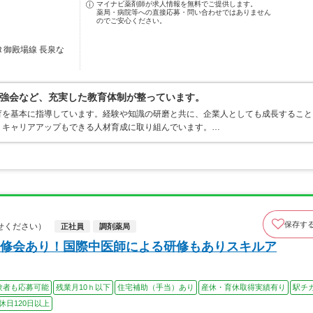
マイナビ薬剤師が求人情報を無料でご提供します。
薬局・病院等への直接応募・問い合わせではありません
のでご安心ください。
Ｒ御殿場線 長泉な
強会など、充実した教育体制が整っています。
育を基本に指導しています。経験や知識の研磨と共に、企業人としても成長すること
くキャリアアップもできる人材育成に取り組んでいます。…
保存す
せください）
正社員
調剤薬局
修会あり！国際中医師による研修もありスキルア
験者も応募可能
残業月10ｈ以下
住宅補助（手当）あり
産休・育休取得実績有り
駅チ
休日120日以上