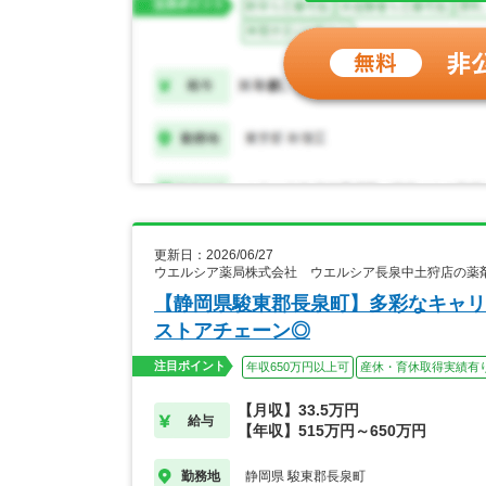
更新日：2026/06/27
ウエルシア薬局株式会社 ウエルシア長泉中土狩店の薬
【静岡県駿東郡長泉町】多彩なキャリ
ストアチェーン◎
注目ポイント
年収650万円以上可
産休・育休取得実績有
【月収】33.5万円
給与
【年収】515万円～650万円
静岡県 駿東郡長泉町
勤務地