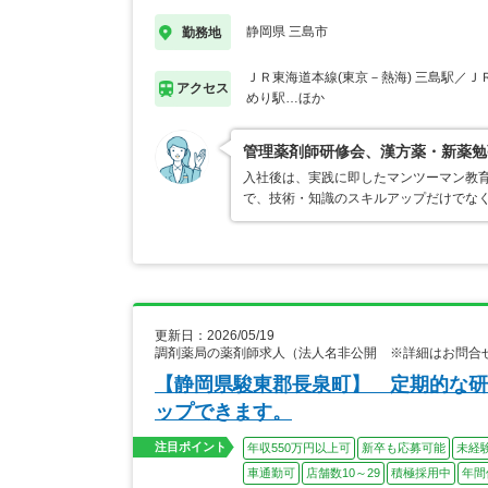
静岡県 三島市
勤務地
ＪＲ東海道本線(東京－熱海) 三島駅／Ｊ
アクセス
めり駅…ほか
管理薬剤師研修会、漢方薬・新薬勉
入社後は、実践に即したマンツーマン教
で、技術・知識のスキルアップだけでな
更新日：2026/05/19
調剤薬局の薬剤師求人（法人名非公開 ※詳細はお問合
【静岡県駿東郡長泉町】 定期的な研
ップできます。
注目ポイント
年収550万円以上可
新卒も応募可能
未経
車通勤可
店舗数10～29
積極採用中
年間