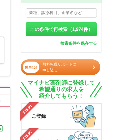
この条件で再検索（
1,974
件）
検索条件を保存する
無料転職サポートに
簡単1分
申し込む
マイナビ薬剤師に登録して
希望通りの求人を
紹介してもらう！
る
STEP1
ご登録
カ
STEP2