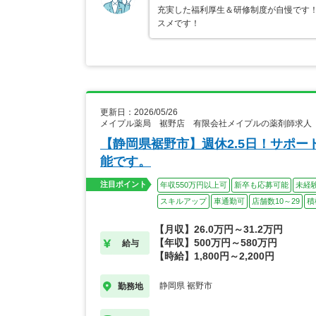
充実した福利厚生＆研修制度が自慢です
スメです！
更新日：2026/05/26
メイプル薬局 裾野店 有限会社メイプルの薬剤師求人
【静岡県裾野市】週休2.5日！サポ
能です。
注目ポイント
年収550万円以上可
新卒も応募可能
未経
スキルアップ
車通勤可
店舗数10～29
積
【月収】26.0万円～31.2万円
【年収】500万円～580万円
給与
【時給】1,800円～2,200円
静岡県 裾野市
勤務地