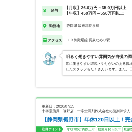
【月収】26.0万円～35.0万円以上
給与
【年収】450万円～550万円以上
静岡県 駿東郡長泉町
勤務地
ＪＲ御殿場線 長泉なめり駅
アクセス
明るく働きやすい雰囲気が自慢の調
常に働きやすい環境・やりがいのある職
したスタッフもたくさんいます。また、
更新日：2026/07/15
十字堂薬局 裾野店 十字堂調剤株式会社の薬剤師求人
【静岡県裾野市】年休120日以上！完
注目ポイント
年収700万円以上可
残業月10ｈ以下
店舗数