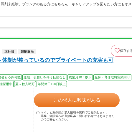
！調剤未経験、ブランクのある方はもちろん、キャリアアップを図りたい方にもオス
保存す
正社員
調剤薬局
ート体制が整っているのでプライベートの充実も可
験者も応募可能
原則、引越しを伴う転勤なし
残業月10ｈ以下
産休・育休取得実績有り
極採用中
夏～秋入職可
年間休日120日以上
この求人に興味がある
マイナビ薬剤師が求人情報を無料でご提供します。
薬局・病院等への直接応募・問い合わせではありません
のでご安心ください。