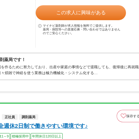
この求人に興味がある
マイナビ薬剤師が求人情報を無料でご提供します。
薬局・病院等への直接応募・問い合わせではありません
のでご安心ください。
剤薬局です！
場を作るために努力しており、出産や家庭の事情などで退職しても、復帰後に再就職
日々煩雑で神経を使う業務は極力機械化・システム化する…
保存す
正社員
調剤薬局
全週休2日制で働きやすい環境です♪
1～9
積極採用中
年間休日120日以上