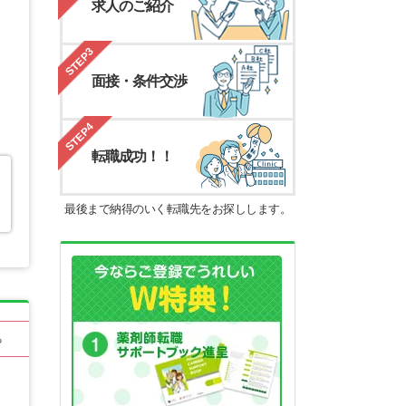
求人のご紹介
STEP3
面接・条件交渉
STEP4
転職成功！！
最後まで納得のいく転職先をお探しします。
る