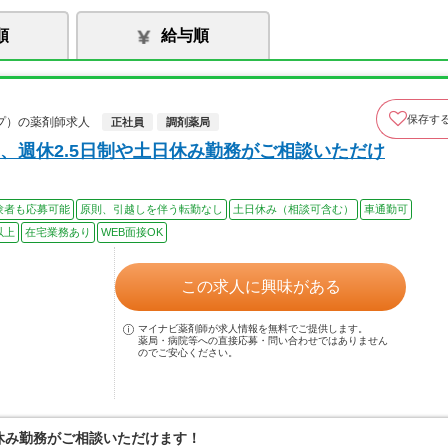
順
給与順
保存す
プ）の薬剤師求人
正社員
調剤薬局
、週休2.5日制や土日休み勤務がご相談いただけ
験者も応募可能
原則、引越しを伴う転勤なし
土日休み（相談可含む）
車通勤可
以上
在宅業務あり
WEB面接OK
この求人に興味がある
マイナビ薬剤師が求人情報を無料でご提供します。
薬局・病院等への直接応募・問い合わせではありません
のでご安心ください。
日休み勤務がご相談いただけます！