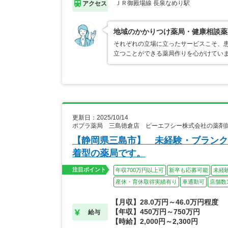
ＪＲ御殿場線 長泉なめり駅
アクセス
地域のかかりつけ薬局・健康相談薬
それぞれの立場に立ったサービスこそ、
立つことができる薬局作りを心がけてい
更新日：2025/10/14
ポプラ薬局 三島徳倉店 ピーエフシー株式会社の薬剤
【静岡県三島市】 未経験・ブランク
着型の薬局です。
注目ポイント
年収700万円以上可
新卒も応募可能
未経
産休・育休取得実績有り
車通勤可
店舗数1
【月収】28.0万円～46.0万円程度
【年収】450万円～750万円
給与
【時給】2,000円～2,300円