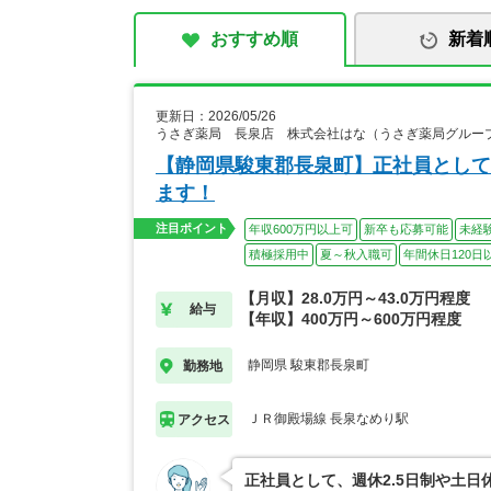
おすすめ順
新着
更新日：2026/05/26
うさぎ薬局 長泉店 株式会社はな（うさぎ薬局グルー
【静岡県駿東郡長泉町】正社員として
ます！
注目ポイント
年収600万円以上可
新卒も応募可能
未経
積極採用中
夏～秋入職可
年間休日120日
【月収】28.0万円～43.0万円程度
給与
【年収】400万円～600万円程度
静岡県 駿東郡長泉町
勤務地
ＪＲ御殿場線 長泉なめり駅
アクセス
正社員として、週休2.5日制や土