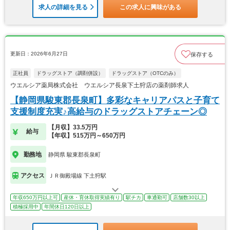
求人の詳細を見る
この求人に興味がある
更新日：2026年6月27日
保存する
正社員
ドラッグストア（調剤併設）
ドラッグストア（OTCのみ）
ウエルシア薬局株式会社 ウエルシア長泉下土狩店の薬剤師求人
【静岡県駿東郡長泉町】多彩なキャリアパスと子育て
支援制度充実♪高給与のドラッグストアチェーン◎
【月収】33.5万円
給与
【年収】515万円～650万円
勤務地
静岡県 駿東郡長泉町
アクセス
ＪＲ御殿場線 下土狩駅
年収650万円以上可
産休・育休取得実績有り
駅チカ
車通勤可
店舗数30以上
積極採用中
年間休日120日以上