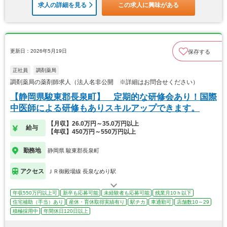
求人の詳細を見る
この求人に興味がある
更新日：2026年5月19日
保存する
正社員
調剤薬局
調剤薬局の薬剤師求人（法人名非公開 ※詳細はお問合せください）
【静岡県駿東郡長泉町】 定期的な研修会あり！国際
中医師による研修もありスキルアップできます。
【月収】26.0万円～35.0万円以上
給与
【年収】450万円～550万円以上
勤務地
静岡県 駿東郡長泉町
アクセス
ＪＲ御殿場線 長泉なめり駅
年収550万円以上可
新卒も応募可能
未経験者も応募可能
残業月10ｈ以下
住宅補助（手当）あり
産休・育休取得実績有り
駅チカ
車通勤可
店舗数10～29
積極採用中
年間休日120日以上