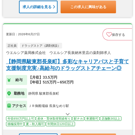
求人の詳細を見る
この求人に興味がある
更新日：2026年6月27日
保存する
正社員
ドラッグストア（調剤併設）
ウエルシア薬局株式会社 ウエルシア長泉納米里店の薬剤師求人
【静岡県駿東郡長泉町】多彩なキャリアパスと子育て
支援制度充実♪高給与のドラッグストアチェーン◎
【月収】33.5万円
給与
【年収】515万円～650万円
勤務地
静岡県 駿東郡長泉町
アクセス
ＪＲ御殿場線 長泉なめり駅
年収650万円以上可
産休・育休取得実績有り
駅チカ
車通勤可
店舗数30以上
積極採用中
夏～秋入職可
年間休日120日以上