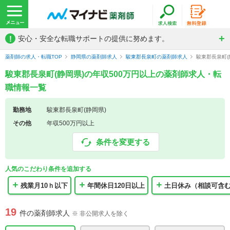
!
安心・安全な転職サポートの提供に努めます。
薬剤師の求人・転職TOP
静岡県の薬剤師求人
駿東郡長泉町の薬剤師求人
駿東郡長泉町(
駿東郡長泉町(静岡県)の年収500万円以上の薬剤師求人・転
職情報一覧
勤務地
駿東郡長泉町(静岡県)
その他
年収500万円以上
条件を変更する
人気のこだわり条件を追加する
残業月10ｈ以下
年間休日120日以上
土日休み（相談可含
19
件の薬剤師求人
※ 非公開求人を除く