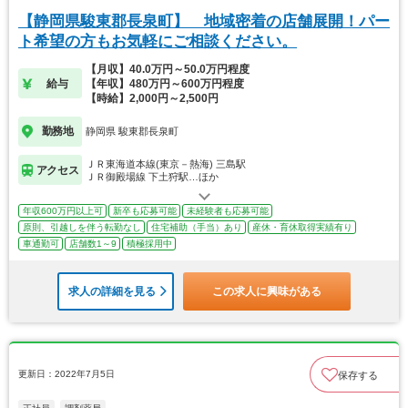
【静岡県駿東郡長泉町】 地域密着の店舗展開！パー
ト希望の方もお気軽にご相談ください。
【月収】40.0万円～50.0万円程度
給与
【年収】480万円～600万円程度
【時給】2,000円～2,500円
勤務地
静岡県 駿東郡長泉町
ＪＲ東海道本線(東京－熱海) 三島駅
アクセス
ＪＲ御殿場線 下土狩駅…ほか
年収600万円以上可
新卒も応募可能
未経験者も応募可能
原則、引越しを伴う転勤なし
住宅補助（手当）あり
産休・育休取得実績有り
車通勤可
店舗数1～9
積極採用中
求人の詳細を見る
この求人に興味がある
更新日：2022年7月5日
保存する