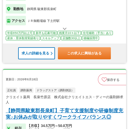
勤務地
静岡県 駿東郡長泉町
アクセス
ＪＲ御殿場線 下土狩駅
年収650万円以上可
新卒も応募可能
残業月10ｈ以下
住宅補助（手当）あり
産休・育休取得実績有り
スキルアップ
店舗数30以上
積極採用中
求人の詳細を見る
この求人に興味がある
更新日：2026年6月18日
保存する
正社員
調剤薬局
ドラッグストア（調剤併設）
クリエイト薬局 長泉竹原店 株式会社クリエイトエス・ディーの薬剤師求
人
【静岡県駿東郡長泉町】子育て支援制度や研修制度充
実♪お休みが取りやすくワークライフバランス◎
【月収】34.5万円～50.0万円
給与