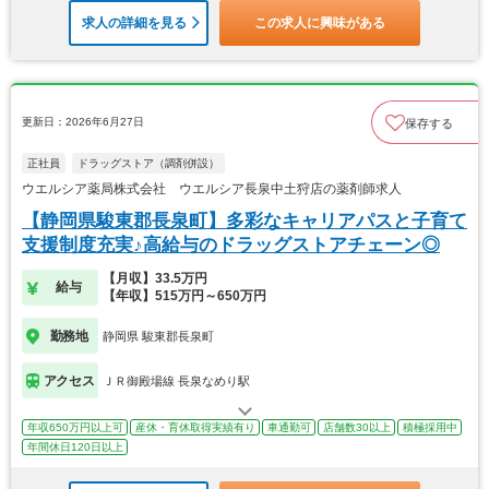
求人の詳細を見る
この求人に興味がある
更新日：2026年6月27日
保存する
正社員
ドラッグストア（調剤併設）
ウエルシア薬局株式会社 ウエルシア長泉中土狩店の薬剤師求人
【静岡県駿東郡長泉町】多彩なキャリアパスと子育て
支援制度充実♪高給与のドラッグストアチェーン◎
【月収】33.5万円
給与
【年収】515万円～650万円
勤務地
静岡県 駿東郡長泉町
アクセス
ＪＲ御殿場線 長泉なめり駅
年収650万円以上可
産休・育休取得実績有り
車通勤可
店舗数30以上
積極採用中
年間休日120日以上