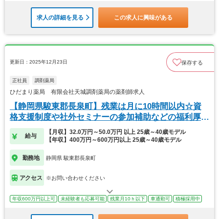
求人の詳細を見る
この求人に興味がある
更新日：2025年12月23日
保存する
正社員
調剤薬局
ひだまり薬局 有限会社天城調剤薬局の薬剤師求人
【静岡県駿東郡長泉町】残業は月に10時間以内☆資
格支援制度や社外セミナーの参加補助などの福利厚生
充実
【月収】32.0万円～50.0万円 以上 25歳～40歳モデル
給与
【年収】400万円～600万円以上 25歳～40歳モデル
勤務地
静岡県 駿東郡長泉町
アクセス
※お問い合わせください
年収600万円以上可
未経験者も応募可能
残業月10ｈ以下
車通勤可
積極採用中