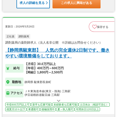
求人の詳細を見る
この求人に興味がある
更新日：2026年5月26日
保存する
正社員
調剤薬局
調剤薬局の薬剤師求人（法人名非公開 ※詳細はお問合せください）
【静岡県駿東郡】 人気の完全週休2日制です。働き
やすい環境整備をしております。
【月収】30.0万円以上
給与
【年収】400万円～600万円
【時給】1,800円～2,500円
勤務地
静岡県 駿東郡長泉町
ＪＲ東海道本線(東京－熱海) 三島駅
アクセス
伊豆箱根鉄道駿豆線 三島駅
年収600万円以上可
新卒も応募可能
未経験者も応募可能
土日休み（相談可含む）
残業月10ｈ以下
車通勤可
積極採用中
夏～秋入職可
年間休日120日以上