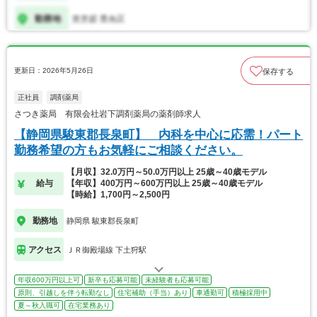
更新日：2026年5月26日
保存する
正社員
調剤薬局
さつき薬局 有限会社岩下調剤薬局の薬剤師求人
【静岡県駿東郡長泉町】 内科を中心に応需！パート
勤務希望の方もお気軽にご相談ください。
【月収】32.0万円～50.0万円以上 25歳～40歳モデル
給与
【年収】400万円～600万円以上 25歳～40歳モデル
【時給】1,700円～2,500円
勤務地
静岡県 駿東郡長泉町
アクセス
ＪＲ御殿場線 下土狩駅
年収600万円以上可
新卒も応募可能
未経験者も応募可能
原則、引越しを伴う転勤なし
住宅補助（手当）あり
車通勤可
積極採用中
夏～秋入職可
在宅業務あり