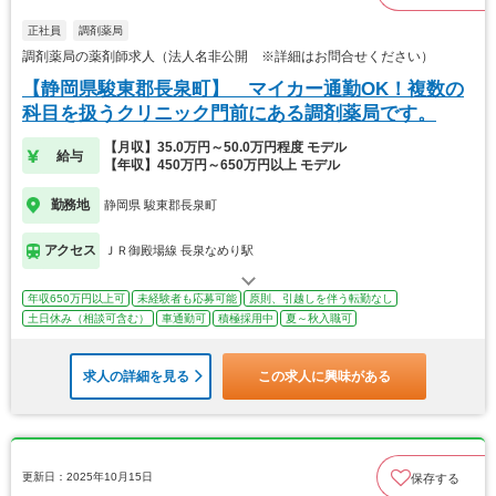
正社員
調剤薬局
調剤薬局の薬剤師求人（法人名非公開 ※詳細はお問合せください）
【静岡県駿東郡長泉町】 マイカー通勤OK！複数の
科目を扱うクリニック門前にある調剤薬局です。
【月収】35.0万円～50.0万円程度 モデル
給与
【年収】450万円～650万円以上 モデル
勤務地
静岡県 駿東郡長泉町
アクセス
ＪＲ御殿場線 長泉なめり駅
年収650万円以上可
未経験者も応募可能
原則、引越しを伴う転勤なし
土日休み（相談可含む）
車通勤可
積極採用中
夏～秋入職可
求人の詳細を見る
この求人に興味がある
更新日：2025年10月15日
保存する