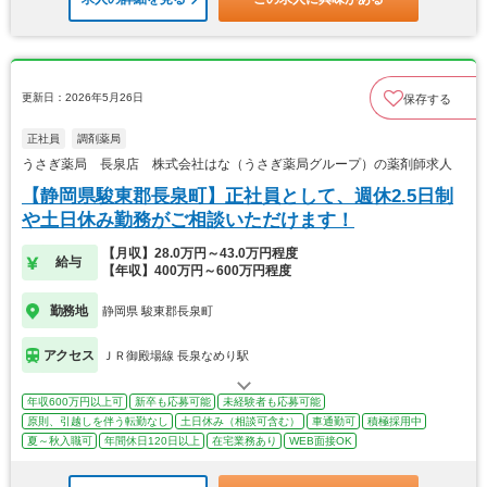
更新日：2026年5月26日
保存する
正社員
調剤薬局
うさぎ薬局 長泉店 株式会社はな（うさぎ薬局グループ）の薬剤師求人
【静岡県駿東郡長泉町】正社員として、週休2.5日制
や土日休み勤務がご相談いただけます！
【月収】28.0万円～43.0万円程度
給与
【年収】400万円～600万円程度
勤務地
静岡県 駿東郡長泉町
アクセス
ＪＲ御殿場線 長泉なめり駅
年収600万円以上可
新卒も応募可能
未経験者も応募可能
原則、引越しを伴う転勤なし
土日休み（相談可含む）
車通勤可
積極採用中
夏～秋入職可
年間休日120日以上
在宅業務あり
WEB面接OK