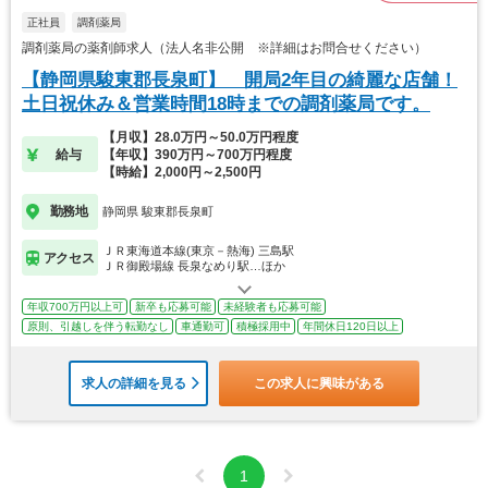
正社員
調剤薬局
調剤薬局の薬剤師求人（法人名非公開 ※詳細はお問合せください）
【静岡県駿東郡長泉町】 開局2年目の綺麗な店舗！
土日祝休み＆営業時間18時までの調剤薬局です。
【月収】28.0万円～50.0万円程度
給与
【年収】390万円～700万円程度
【時給】2,000円～2,500円
勤務地
静岡県 駿東郡長泉町
ＪＲ東海道本線(東京－熱海) 三島駅
アクセス
ＪＲ御殿場線 長泉なめり駅…ほか
年収700万円以上可
新卒も応募可能
未経験者も応募可能
原則、引越しを伴う転勤なし
車通勤可
積極採用中
年間休日120日以上
求人の詳細を見る
この求人に興味がある
1