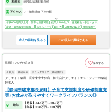
勤務地
静岡県 駿東郡長泉町
アクセス
ＪＲ御殿場線 下土狩駅
年収650万円以上可
新卒も応募可能
残業月10ｈ以下
住宅補助（手当）あり
産休・育休取得実績有り
スキルアップ
駅チカ
店舗数30以上
積極採用中
求人の詳細を見る
この求人に興味がある
更新日：2026年6月18日
保存する
正社員
調剤薬局
ドラッグストア（調剤併設）
クリエイト薬局 長泉東中土狩店 株式会社クリエイトエス・ディーの薬剤
師求人
【静岡県駿東郡長泉町】子育て支援制度や研修制度充
実♪お休みが取りやすくワークライフバランス◎
【月収】34.5万円～50.0万円
給与
【年収】510万円～650万円