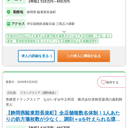
【年収】510万円～650万円
勤務地
静岡県 駿東郡長泉町
アクセス
伊豆箱根鉄道駿豆線 三島広小路駅
年収650万円以上可
新卒も応募可能
残業月10ｈ以下
住宅補助（手当）あり
産休・育休取得実績有り
スキルアップ
店舗数30以上
積極採用中
求人の詳細を見る
この求人に興味がある
更新日：2026年5月26日
保存する
正社員
ドラッグストア（調剤併設）
杏林堂ドラッグストア ながいずみ中土狩店 株式会社杏林堂薬局の薬剤師
求人
【静岡県駿東郡長泉町】全店舗複数名体制！1人あた
りの処方箋枚数が少なく、調剤＋αを叶えられる環境
です