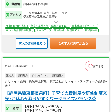
勤務地
静岡県 駿東郡長泉町
ＪＲ東海道本線(東京－熱海) 三島駅
アクセス
伊豆箱根鉄道駿豆線 三島駅
年収650万円以上可
新卒も応募可能
残業月10ｈ以下
住宅補助（手当）あり
産休・育休取得実績有り
スキルアップ
車通勤可
店舗数30以上
積極採用中
求人の詳細を見る
この求人に興味がある
更新日：2026年6月18日
保存する
正社員
調剤薬局
ドラッグストア（調剤併設）
クリエイト薬局 長泉中土狩店 株式会社クリエイトエス・ディーの薬剤師
求人
【静岡県駿東郡長泉町】子育て支援制度や研修制度充
実♪お休みが取りやすくワークライフバランス◎
【月収】34.5万円～50.0万円
給与
【年収】510万円～650万円