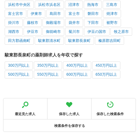
浜松市中央区
浜松市浜名区
沼津市
熱海市
三島市
富士宮市
伊東市
島田市
富士市
磐田市
焼津市
掛川市
藤枝市
御殿場市
袋井市
下田市
裾野市
湖西市
伊豆市
御前崎市
菊川市
伊豆の国市
牧之原市
田方郡函南町
駿東郡清水町
駿東郡長泉町
榛原郡吉田町
駿東郡長泉町の薬剤師求人を年収で探す
300万円以上
350万円以上
400万円以上
450万円以上
500万円以上
550万円以上
600万円以上
650万円以上
最近見た求人
保存した求人
保存した検索条件
検索条件を保存する