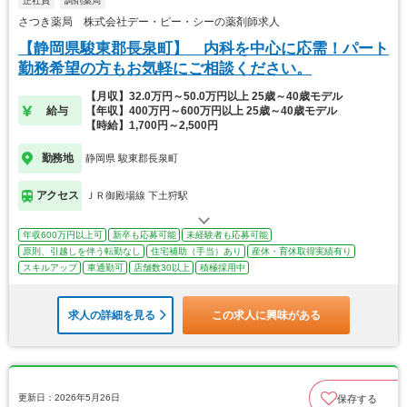
正社員
調剤薬局
さつき薬局 株式会社デー・ピー・シーの薬剤師求人
【静岡県駿東郡長泉町】 内科を中心に応需！パート
勤務希望の方もお気軽にご相談ください。
【月収】32.0万円～50.0万円以上 25歳～40歳モデル
給与
【年収】400万円～600万円以上 25歳～40歳モデル
【時給】1,700円～2,500円
勤務地
静岡県 駿東郡長泉町
アクセス
ＪＲ御殿場線 下土狩駅
年収600万円以上可
新卒も応募可能
未経験者も応募可能
原則、引越しを伴う転勤なし
住宅補助（手当）あり
産休・育休取得実績有り
スキルアップ
車通勤可
店舗数30以上
積極採用中
求人の詳細を見る
この求人に興味がある
更新日：2026年5月26日
保存する