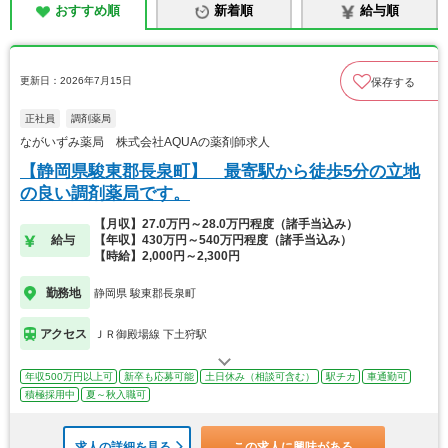
おすすめ順
新着順
給与順
更新日：2026年7月15日
保存する
正社員
調剤薬局
ながいずみ薬局 株式会社AQUAの薬剤師求人
【静岡県駿東郡長泉町】 最寄駅から徒歩5分の立地
の良い調剤薬局です。
【月収】27.0万円～28.0万円程度（諸手当込み）
給与
【年収】430万円～540万円程度（諸手当込み）
【時給】2,000円～2,300円
勤務地
静岡県 駿東郡長泉町
アクセス
ＪＲ御殿場線 下土狩駅
年収500万円以上可
新卒も応募可能
土日休み（相談可含む）
駅チカ
車通勤可
積極採用中
夏～秋入職可
求人の詳細を見る
この求人に興味がある