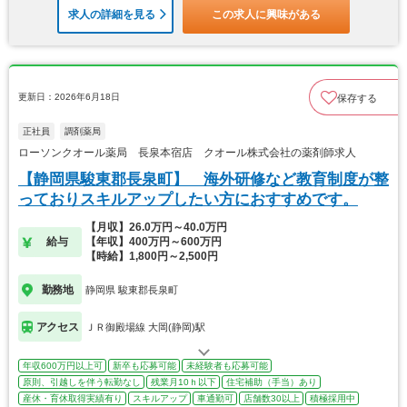
求人の詳細を見る
この求人に興味がある
更新日：2026年6月18日
保存する
正社員
調剤薬局
ローソンクオール薬局 長泉本宿店 クオール株式会社の薬剤師求人
【静岡県駿東郡長泉町】 海外研修など教育制度が整
っておりスキルアップしたい方におすすめです。
【月収】26.0万円～40.0万円
給与
【年収】400万円～600万円
【時給】1,800円～2,500円
勤務地
静岡県 駿東郡長泉町
アクセス
ＪＲ御殿場線 大岡(静岡)駅
年収600万円以上可
新卒も応募可能
未経験者も応募可能
原則、引越しを伴う転勤なし
残業月10ｈ以下
住宅補助（手当）あり
産休・育休取得実績有り
スキルアップ
車通勤可
店舗数30以上
積極採用中