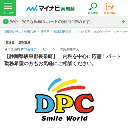
!
安心・安全な転職サポートの提供に努めます。
薬剤師の求人・転職TOP
静岡県
駿東郡長泉町
さつき薬局 株式会社デー・ピー・シー
正社員
調剤薬局
さつき薬局
株式会社デー・ピー・シー
の薬剤師求人
【静岡県駿東郡長泉町】 内科を中心に応需！パート
勤務希望の方もお気軽にご相談ください。