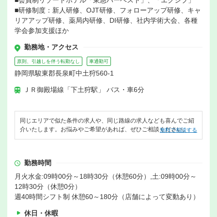
■会員制リゾートホテル「東急ハーベスト」、「エクシブ」
■研修制度：新人研修、OJT研修、フォローアップ研修、キャ
リアアップ研修、薬局内研修、DI研修、社内学術大会、各種
学会参加支援ほか
勤務地・アクセス
原則、引越しを伴う転勤なし
車通勤可
静岡県駿東郡長泉町中土狩560-1
ＪＲ御殿場線「下土狩駅」 バス・車6分
同じエリアで似た条件の求人や、同じ路線の求人なども喜んでご紹
介いたします。お悩みやご希望があれば、ぜひご相談ください。
無料で相談する
勤務時間
月火水金:09時00分～18時30分（休憩60分）,土:09時00分～
12時30分（休憩0分）
週40時間シフト制 休憩60～180分（店舗によって変動あり）
休日・休暇