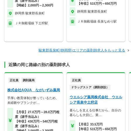
度（諸手当込み）
【年収】515万円～650万円
【時給】2,000円～2,300円
静岡県 駿東郡長泉町
静岡県 駿東郡長泉町
ＪＲ御殿場線 長泉なめり駅
ＪＲ御殿場線 下土狩駅
駿東郡長泉町(静岡県)エリアの薬剤師求人をもっと見る
近隣の同じ路線の別の薬剤師求人
正社員
調剤薬局
正社員
ドラッグストア（調剤併設）
株式会社AQUA ながいずみ薬局
ウエルシア薬局株式会社 ウエル
手厚い教育体制が整っているため、
シア長泉中土狩店
未経験やブランクが…
暮らしを支える仕事だから、自分の
【月収】27.0万円～28.0万円程
暮らしも大切に。業…
度（諸手当込み）
【年収】430万円～540万円程
【月収】33.5万円
度（諸手当込み）
【年収】515万円～650万円
【時給】2,000円～2,300円