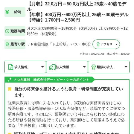
【月収】32.0万円～50.0万円以上 25歳～40歳モデ
ル
給与
【年収】400万円～600万円以上 25歳～40歳モデル
【時給】1,700円～2,500円
月火水金:09時00分～18時30分（休憩60分）,土:09時00分～12
勤務時間
時30分（休憩0分）
最寄り駅
ＪＲ御殿場線「下土狩駅」 バス・車6分
アクセス
更新日：2022/07/05 求人番号：492309
求人情報
法人情報
類似の求人
さつき薬局 株式会社デー・ピー・シーのポイント
自分の将来像を描けるような教育・研修制度が充実してい
ます。
従業員教育には特に力を入れており、実践的な実務実習をはじめ、
接遇研修・服薬指導研修・OTC販売研修など、現場ですぐに役立つ
研修内容です。そのほか、薬剤師という枠にとらわれない多岐にわ
たる研修や啓発活動を行っており、薬剤師として活躍するうえで必
要な「生涯教育」に取り組んでいます。