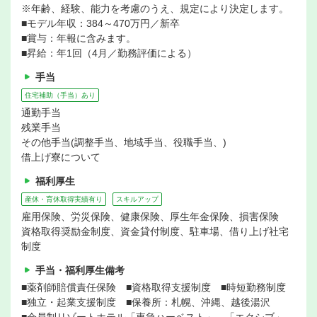
※年齢、経験、能力を考慮のうえ、規定により決定します。
■モデル年収：384～470万円／新卒
■賞与：年報に含みます。
■昇給：年1回（4月／勤務評価による）
手当
住宅補助（手当）あり
通勤手当
残業手当
その他手当(調整手当、地域手当、役職手当、)
借上げ寮について
福利厚生
産休・育休取得実績有り
スキルアップ
雇用保険、労災保険、健康保険、厚生年金保険、損害保険
資格取得奨励金制度、資金貸付制度、駐車場、借り上げ社宅
制度
手当・福利厚生備考
■薬剤師賠償責任保険 ■資格取得支援制度 ■時短勤務制度
■独立・起業支援制度 ■保養所：札幌、沖縄、越後湯沢