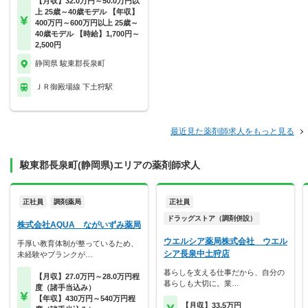
【月収】32.0万円～50.0万円以
上 25歳～40歳モデル 【年収】
400万円～600万円以上 25歳～
40歳モデル 【時給】1,700円～
2,500円
静岡県 駿東郡長泉町
ＪＲ御殿場線 下土狩駅
最近見た薬剤師求人をもっと見る
駿東郡長泉町(静岡県)エリアの薬剤師求人
正社員
調剤薬局
正社員
ドラッグストア（調剤併設）
株式会社AQUA ながいずみ薬局
ウエルシア薬局株式会社 ウエル
手厚い教育体制が整っているため、
シア長泉中土狩店
未経験やブランクが…
暮らしを支える仕事だから、自分の
【月収】27.0万円～28.0万円程
暮らしも大切に。業…
度（諸手当込み）
【年収】430万円～540万円程
【月収】33.5万円