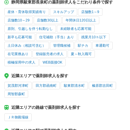
静岡県駿東郡長泉町の薬剤師求人をこだわり条件で探す
産休・育休取得実績有り
スキルアップ
店舗数1～9
店舗数10～29
店舗数30以上
年間休日120日以上
原則、引越しを伴う転勤なし
未経験者も応募可能
新卒も応募可能
住宅補助（手当）あり
残業月10ｈ以下
土日休み（相談可含む）
管理職候補
駅チカ
車通勤可
在宅業務あり
登録販売者の求人
夏～秋入職可
積極採用中の求人
WEB面接OK
近隣エリアで薬剤師求人を探す
賀茂郡河津町
田方郡函南町
駿東郡清水町
榛原郡吉田町
周智郡森町
近隣エリアの路線で薬剤師求人を探す
ＪＲ御殿場線