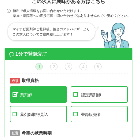
この求人に興味がある方はこちら
無料で求人情報をお問い合わせいただけます。
薬局・病院等への直接応募・問い合わせではありませんのでご安心ください。
マイナビ薬剤師ご登録後、担当のアドバイザーより
この求人についてご案内差し上げます！
1分で登録完了
1
2
3
4
5
取得資格
必須
必須
薬剤師
認定薬剤師
薬剤師取得見込
登録販売者
取得予定年
希望の就業時期
必須
任意