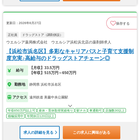
更新日：2026年6月27日
保存する
正社員
ドラッグストア（調剤併設）
ウエルシア薬局株式会社 ウエルシア浜松浜北店の薬剤師求人
【浜松市浜名区】多彩なキャリアパスと子育て支援制
度充実♪高給与のドラッグストアチェーン◎
【月収】33.5万円
給与
【年収】515万円～650万円
勤務地
静岡県 浜松市浜名区
アクセス
遠州鉄道 美薗中央公園駅
年収650万円以上可
産休・育休取得実績有り
駅チカ
車通勤可
店舗数30以上
積極採用中
年間休日120日以上
求人の詳細を見る
この求人に興味がある