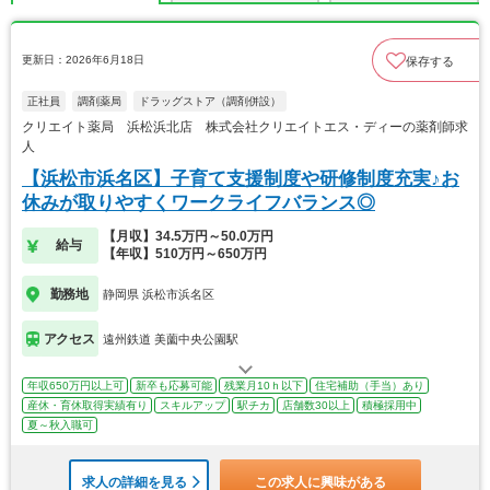
更新日：2026年6月18日
保存する
正社員
調剤薬局
ドラッグストア（調剤併設）
クリエイト薬局 浜松浜北店 株式会社クリエイトエス・ディーの薬剤師求
人
【浜松市浜名区】子育て支援制度や研修制度充実♪お
休みが取りやすくワークライフバランス◎
【月収】34.5万円～50.0万円
給与
【年収】510万円～650万円
勤務地
静岡県 浜松市浜名区
アクセス
遠州鉄道 美薗中央公園駅
年収650万円以上可
新卒も応募可能
残業月10ｈ以下
住宅補助（手当）あり
産休・育休取得実績有り
スキルアップ
駅チカ
店舗数30以上
積極採用中
夏～秋入職可
求人の詳細を見る
この求人に興味がある