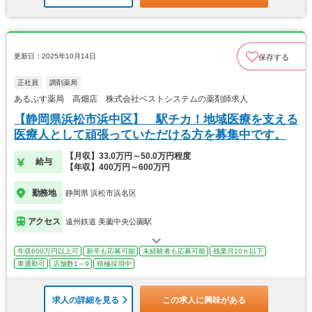
更新日：2025年10月14日
保存する
正社員
調剤薬局
あるぷす薬局 高畑店 株式会社ベストシステムの薬剤師求人
【静岡県浜松市浜中区】 駅チカ！地域医療を支える
医療人として頑張っていただける方を募集中です。
【月収】33.0万円～50.0万円程度
給与
【年収】400万円～600万円
勤務地
静岡県 浜松市浜名区
アクセス
遠州鉄道 美薗中央公園駅
年収600万円以上可
新卒も応募可能
未経験者も応募可能
残業月10ｈ以下
車通勤可
店舗数1～9
積極採用中
求人の詳細を見る
この求人に興味がある