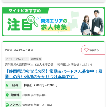
更新日：2025年10月15日
保存する
パート・アルバイト
調剤薬局
調剤薬局の薬剤師求人（法人名非公開 ※詳細はお問合せください）
【静岡県浜松市浜名区】常勤＆パートさん募集中！風
通しの良い地域のかかりつけ薬局です。
給与
【時給】2,000円～2,200円
勤務地
静岡県 浜松市浜名区
アクセス
遠州鉄道 美薗中央公園駅