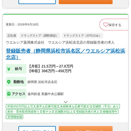
更新日：2026年6月18日
保存する
正社員
ドラッグストア（調剤併設）
ドラッグストア（OTCのみ）
ウエルシア薬局株式会社 ウエルシア浜松浜北店の登録販売者の求人
登録販売者（静岡県浜松市浜名区／ウエルシア浜松浜
北店）
【月収】21.5万円～27.0万円
給与
【年収】308万円～450万円
勤務地
静岡県 浜松市浜名区
アクセス
遠州鉄道 美薗中央公園駅
年収450万円以上可
新卒も応募可能
未経験者も応募可能
住宅補助（手当）あり
産休・育休取得実績有り
駅チカ
店舗数30以上
登録販売者の求人
積極採用中
管理職候補