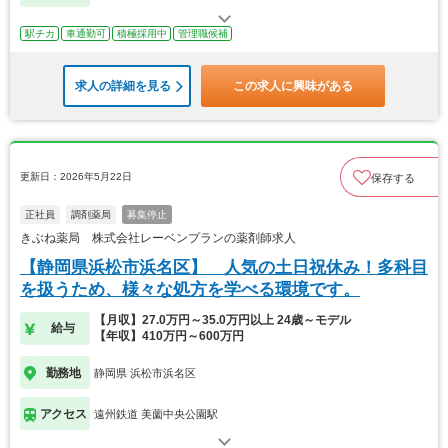
駅チカ
車通勤可
積極採用中
管理職候補
求人の詳細を見る
この求人に興味がある
更新日：2026年5月22日
保存する
正社員
調剤薬局
募集停止
きぶね薬局 株式会社レーベンプランの薬剤師求人
【静岡県浜松市浜名区】 人気の土日祝休み！多科目
を扱うため、様々な処方を学べる環境です。
【月収】27.0万円～35.0万円以上 24歳～モデル
給与
【年収】410万円～600万円
勤務地
静岡県 浜松市浜名区
アクセス
遠州鉄道 美薗中央公園駅