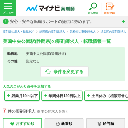
!
安心・安全な転職サポートの提供に努めます。
薬剤師の求人・転職TOP
静岡県の薬剤師求人
浜松市の薬剤師求人
浜名区の薬剤師求人
美薗中央公園駅(静岡県)の薬剤師求人・転職情報一覧
勤務地
美薗中央公園駅(遠州鉄道)
その他
指定なし
条件を変更する
人気のこだわり条件を追加する
残業月10ｈ以下
年間休日120日以上
土日休み（相談可含
7
件の薬剤師求人
※ 非公開求人を除く
おすすめ順
新着順
給与順