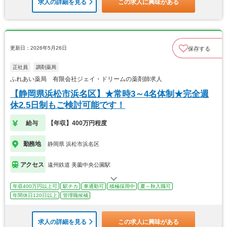
求人の詳細を見る
この求人に興味がある
更新日：2026年5月26日
保存する
正社員
調剤薬局
ふれあい薬局 有限会社ジェイ・ドリームの薬剤師求人
【静岡県浜松市浜名区】★常時3～4名体制★完全週
休2.5日制もご検討可能です！
給与
【年収】400万円程度
勤務地
静岡県 浜松市浜名区
アクセス
遠州鉄道 美薗中央公園駅
年収400万円以上可
駅チカ
車通勤可
積極採用中
夏～秋入職可
年間休日120日以上
管理職候補
求人の詳細を見る
この求人に興味がある