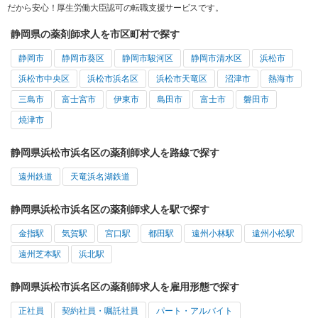
だから安心！厚生労働大臣認可の転職支援サービスです。
静岡県の薬剤師求人を市区町村で探す
静岡市
静岡市葵区
静岡市駿河区
静岡市清水区
浜松市
浜松市中央区
浜松市浜名区
浜松市天竜区
沼津市
熱海市
三島市
富士宮市
伊東市
島田市
富士市
磐田市
焼津市
静岡県浜松市浜名区の薬剤師求人を路線で探す
遠州鉄道
天竜浜名湖鉄道
静岡県浜松市浜名区の薬剤師求人を駅で探す
金指駅
気賀駅
宮口駅
都田駅
遠州小林駅
遠州小松駅
遠州芝本駅
浜北駅
静岡県浜松市浜名区の薬剤師求人を雇用形態で探す
正社員
契約社員・嘱託社員
パート・アルバイト