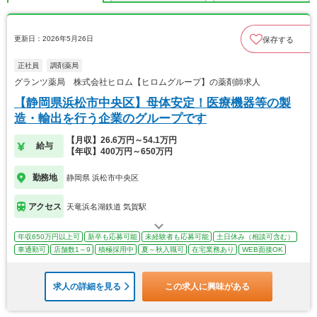
更新日：2026年5月26日
保存する
正社員
調剤薬局
グランツ薬局 株式会社ヒロム【ヒロムグループ】の薬剤師求人
【静岡県浜松市中央区】母体安定！医療機器等の製
造・輸出を行う企業のグループです
【月収】26.6万円～54.1万円
給与
【年収】400万円～650万円
勤務地
静岡県 浜松市中央区
アクセス
天竜浜名湖鉄道 気賀駅
年収650万円以上可
新卒も応募可能
未経験者も応募可能
土日休み（相談可含む）
車通勤可
店舗数1～9
積極採用中
夏～秋入職可
在宅業務あり
WEB面接OK
求人の詳細を見る
この求人に興味がある