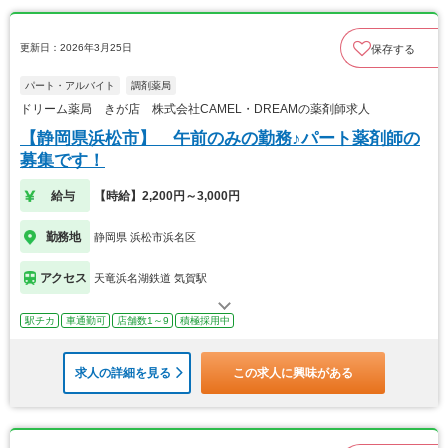
更新日：2026年3月25日
保存する
パート・アルバイト
調剤薬局
ドリーム薬局 きが店 株式会社CAMEL・DREAMの薬剤師求人
【静岡県浜松市】 午前のみの勤務♪パート薬剤師の
募集です！
給与
【時給】2,200円～3,000円
勤務地
静岡県 浜松市浜名区
アクセス
天竜浜名湖鉄道 気賀駅
駅チカ
車通勤可
店舗数1～9
積極採用中
求人の詳細を見る
この求人に興味がある