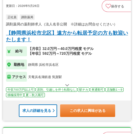
更新日：2026年5月26日
保存する
正社員
調剤薬局
調剤薬局の薬剤師求人（法人名非公開 ※詳細はお問合せください）
【静岡県浜松市北区】遠方から転居予定の方も歓迎い
たします！
【月収】32.0万円～40.0万円程度 モデル
給与
【年収】592万円～720万円程度 モデル
勤務地
静岡県 浜松市浜名区
アクセス
天竜浜名湖鉄道 気賀駅
年収700万円以上可
原則、引越しを伴う転勤なし
駅チカ
車通勤可
店舗数1～9
積極採用中
夏～秋入職可
求人の詳細を見る
この求人に興味がある