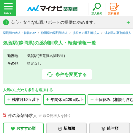
!
安心・安全な転職サポートの提供に努めます。
薬剤師の求人・転職TOP
静岡県の薬剤師求人
浜松市の薬剤師求人
浜名区の薬剤師求人
気賀駅(静岡県)の薬剤師求人・転職情報一覧
勤務地
気賀駅(天竜浜名湖鉄道)
その他
指定なし
条件を変更する
人気のこだわり条件を追加する
残業月10ｈ以下
年間休日120日以上
土日休み（相談可含
5
件の薬剤師求人
※ 非公開求人を除く
おすすめ順
新着順
給与順