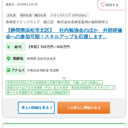
更新日：2025年11月7日
保存する
正社員
契約社員・嘱託社員
ドラッグストア（OTCのみ）
杏林堂ドラッグストア 細江店 株式会社杏林堂薬局の薬剤師求人
【静岡県浜松市北区】 社内勉強会のほか、外部研修
会への参加可能！スキルアップを応援します。
給与
【年収】520万円～650万円
勤務地
静岡県 浜松市浜名区
アクセス
天竜浜名湖鉄道 気賀駅
年収650万円以上可
未経験者も応募可能
原則、引越しを伴う転勤なし
残業月10ｈ以下
住宅補助（手当）あり
産休・育休取得実績有り
スキルアップ
駅チカ
車通勤可
店舗数30以上
積極採用中
求人の詳細を見る
この求人に興味がある