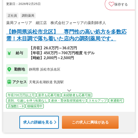
更新日：2026年2月25日
保存する
正社員
調剤薬局
薬局フォーリア 細江店 株式会社フォーリアの薬剤師求人
【静岡県浜松市北区】 専門性の高い処方を多数応
需！木目調で落ち着いた店内の調剤薬局です。
【月収】26.0万円～36.0万円
給与
【年収】450万円～700万円程度 モデル
【時給】2,000円～2,500円
勤務地
静岡県 浜松市浜名区
アクセス
天竜浜名湖鉄道 気賀駅
年収700万円以上可
新卒も応募可能
未経験者も応募可能
原則、引越しを伴う転勤なし
産休・育休取得実績有り
スキルアップ
車通勤可
店舗数1～9
積極採用中
求人の詳細を見る
この求人に興味がある